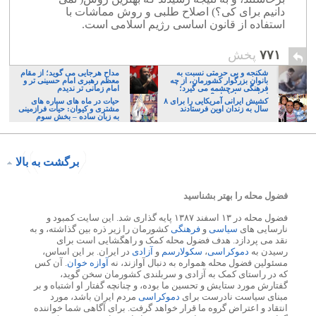
دانیم برای کی؟) اصلاح طلبی و روش مماشات با
استفاده از قانون اساسی رژیم اسلامی است.
۷۷۱
پخش
شکنجه و بی حرمتی نسبت به
مداح هرجایی می گوید؛ از مقام
بانوان بزرگوار کشورمان، از چه
معظم رهبری امام حسینی تر و
فرهنگی سرچشمه می گیرد؛
امام زمانی تر ندیدم
ایرانی، و یا تازیان؟
کشیش ایرانی آمریکایی را برای ۸
حیات در ماه های سیاره های
سال به زندان اوین فرستادند
مشتری و کیوان: حیات فرازمینی
به زبان ساده – بخش سوم
برگشت به بالا
فضول محله را بهتر بشناسید
فضول محله در ۱۳ اسفند ۱۳۸۷ پایه گذاری شد. این سایت کمبود و
نارسایی های
سیاسی
و
فرهنگی
کشورمان را زیر ذره بین گذاشته، و به
نقد می پردازد. هدف فضول محله کمک و راهگشایی است برای
رسیدن به
دموکراسی
،
سکولارسم
و
آزادی
در ایران. بر این اساس،
مسئولین فضول محله همواره به دنبال آوازند، نه
آوازه خوان
. آن کس
که در راستای کمک به آزادی و سربلندی کشورمان سخن گوید،
گفتارش مورد ستایش و تحسین ما بوده، و چنانچه گفتار او اشتباه و بر
مبنای سیاست نادرست برای
دموکراسی
مردم ایران باشد، مورد
انتقاد و اعتراض گروه ما قرار خواهد گرفت. برای آگاهی شما خواننده