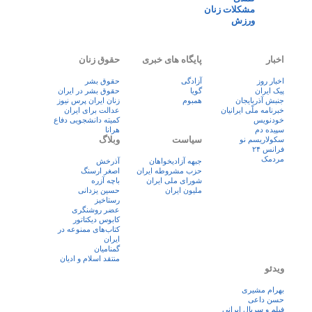
مشکلات زنان
ورزش
اخبار
پایگاه های خبری
حقوق زنان
اخبار روز
آزادگی
حقوق بشر
پيک ايران
گویا
حقوق بشر در ایران
جنبش آذربایجان
همبوم
زنان ايران پرس نيوز
خبرنامه ملّی ایرانیان
عدالت برای ایران
خودنویس
کمیته دانشجویی دفاع
سپیده دم
هرانا
سیاست
وبلاگ
سکولاریسم نو
فرانس ۲۴
مردمک
جبهه آزادیخواهان
آذرخش
حزب مشروطه ایران
اصغر ارسنگ
شورای ملی ایران
باچه آزره
ملیون ایران
حسین یزدانی
رستاخیز
عضر روشنگری
کابوس دیکتاتور
کتاب‌های ممنوعه در
ایران
گمنامیان
منتقد اسلام و ادیان
ویدئو
بهرام مشیری
حسن داعی
فيلم و سريال ايرانی