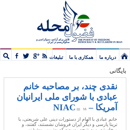
تلاش برای آزادی، دموکراسی و
THE PURSUIT OF FREEDOM,
سکولاریسم در ایران
DEMOCRACY & SECULARISM IN IRAN
درباره ما
همکاری با ما
تبلیغات
نخستین
مشترک
جستج
بایگانی
برگ
نقدی چند، بر مصاحبه خانم
عبادی با شورای ملی ایرانیان
آمریکا – NIAC
۱۱
خانم عبادی با الهام از دستورات دینی علی شریعتی، با
تریتا پارسی و دیگر ایران فروشان نشستند، گفتند، و
برخاستند، و به نتیجه رسیدند که بهترین روش( نمی