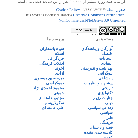
گرامی، همه روزه بیشتر از ۱۰،۰۰۰ نفر از این سایت دیدن می کنند.
فضول محله
© ۱۳۹۳-۱۳۸۷ -
Cookie Policy
This work is licensed under a
Creative Commons Attribution-
NonCommercial-NoDerivs 3.0 Unported
رسته بندي
برچسب‌ها
آوارگان و پناهندگان
سپاه پاسداران
اقتصاد
اسلام
انتخابات
خردگرائی
انتقادی
انقلاب فرهنگی
بهداشت و تندرستی
آخوند
بیوگرافی
آزادی
پادشاهی
میرحسین موسوی
پیشنهاد و نظریات
دموکراسی
تاریخی
محمود احمدی نژاد
تکنولوژی
خمینی
جنایات رژیم
مجتبی خامنه ای
دینی
سکولاریسم
زندانی سیاسی
علی خامنه ای
سیاسی
طنز
فرهنگی
قصه و داستان
کلاسه بندی نشده
کمدی