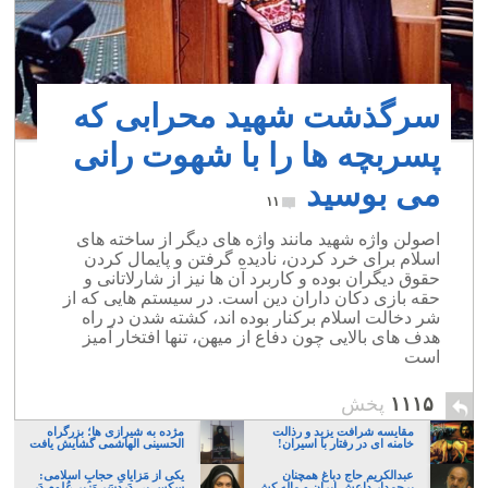
سرگذشت شهید محرابی که
پسربچه ها را با شهوت رانی
می بوسید
۱۱
اصولن واژه شهید مانند واژه های دیگر از ساخته های
اسلام برای خرد کردن، نادیده گرفتن و پایمال کردن
حقوق دیگران بوده و کاربرد آن ها نیز از شارلاتانی و
حقه بازی دکان داران دین است. در سیستم هایی که از
شر دخالت اسلام برکنار بوده اند، کشته شدن در راه
هدف های بالایی چون دفاع از میهن، تنها افتخار آمیز
است
۱۱۱۵
پخش
مقایسه شرافت یزید و رذالت
مژده به شیرازی ها؛ بزرگراه
خامنه ای در رفتار با اسیران!
الحسینی الهاشمی گشایش یافت
عبدالکریم حاج دباغ همچنان
یکی از مَزایایِ حجابِ اسلامی:
پرچمدار داعش ایران و ماله کش
سکسِ بی دَردسَرِ وَزیر عُلوم دَر