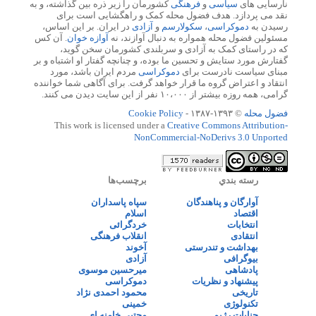
نارسایی های
سیاسی
و
فرهنگی
کشورمان را زیر ذره بین گذاشته، و به
نقد می پردازد. هدف فضول محله کمک و راهگشایی است برای
رسیدن به
دموکراسی
،
سکولارسم
و
آزادی
در ایران. بر این اساس،
مسئولین فضول محله همواره به دنبال آوازند، نه
آوازه خوان
. آن کس
که در راستای کمک به آزادی و سربلندی کشورمان سخن گوید،
گفتارش مورد ستایش و تحسین ما بوده، و چنانچه گفتار او اشتباه و بر
مبنای سیاست نادرست برای
دموکراسی
مردم ایران باشد، مورد
انتقاد و اعتراض گروه ما قرار خواهد گرفت. برای آگاهی شما خواننده
گرامی، همه روزه بیشتر از ۱۰،۰۰۰ نفر از این سایت دیدن می کنند.
فضول محله
© ۱۳۹۳-۱۳۸۷ -
Cookie Policy
This work is licensed under a
Creative Commons Attribution-
NonCommercial-NoDerivs 3.0 Unported
رسته بندي
برچسب‌ها
آوارگان و پناهندگان
سپاه پاسداران
اقتصاد
اسلام
انتخابات
خردگرائی
انتقادی
انقلاب فرهنگی
بهداشت و تندرستی
آخوند
بیوگرافی
آزادی
پادشاهی
میرحسین موسوی
پیشنهاد و نظریات
دموکراسی
تاریخی
محمود احمدی نژاد
تکنولوژی
خمینی
جنایات رژیم
مجتبی خامنه ای