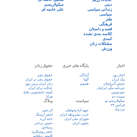
دینی
سکولاریسم
زندانی سیاسی
علی خامنه ای
سیاسی
طنز
فرهنگی
قصه و داستان
کلاسه بندی نشده
کمدی
مشکلات زنان
ورزش
اخبار
پایگاه های خبری
حقوق زنان
اخبار روز
آزادگی
حقوق بشر
پيک ايران
گویا
حقوق بشر در ایران
جنبش آذربایجان
همبوم
زنان ايران پرس نيوز
خبرنامه ملّی ایرانیان
عدالت برای ایران
خودنویس
کمیته دانشجویی دفاع
سپیده دم
هرانا
سیاست
وبلاگ
سکولاریسم نو
فرانس ۲۴
مردمک
جبهه آزادیخواهان
آذرخش
حزب مشروطه ایران
اصغر ارسنگ
شورای ملی ایران
باچه آزره
ملیون ایران
حسین یزدانی
رستاخیز
عضر روشنگری
کابوس دیکتاتور