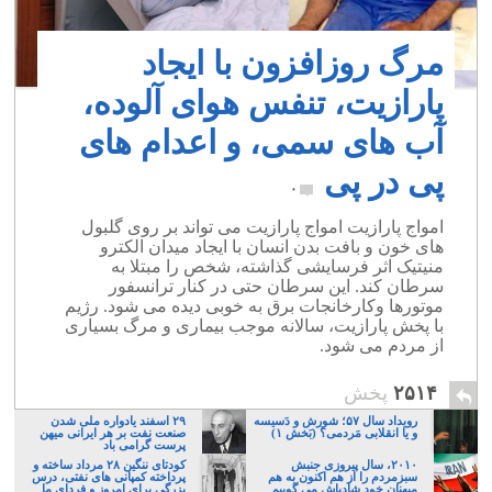
مرگ روزافزون با ایجاد
پارازیت، تنفس هوای آلوده،
آب های سمی، و اعدام های
پی در پی
۰
امواج پارازیت امواج پارازیت می تواند بر روی گلبول
های خون و بافت بدن انسان با ایجاد میدان الکترو
منیتیک اثر فرسایشی گذاشته، شخص را مبتلا به
سرطان کند. این سرطان حتی در کنار ترانسفور
موتورها وکارخانجات برق به خوبی دیده می شود. رژیم
با پخش پارازیت، سالانه موجب بیماری و مرگ بسیاری
از مردم می شود.
۲۵۱۴
پخش
رویداد سال ۵۷؛ شورش و دَسیسه
۲۹ اسفند یادواره ملی شدن
و یا انقلابی مَردمی؟ (بَخش ۱)
صنعت نفت بر هر ایرانی میهن
پرست گرامی باد
۲۰۱۰، سال پیروزی جنبش
کودتای ننگین ۲۸ مرداد ساخته و
سبزمردم را از هم اکنون به هم
پرداخته کمپانی های نفتی، درس
میهنان خود شادباش می گوییم
بزرگی برای امروز و فردای ما