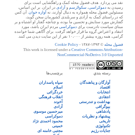
نقد می پردازد. هدف فضول محله کمک و راهگشایی است برای
رسیدن به
دموکراسی
،
سکولارسم
و
آزادی
در ایران. بر این اساس،
مسئولین فضول محله همواره به دنبال آوازند، نه
آوازه خوان
. آن کس
که در راستای کمک به آزادی و سربلندی کشورمان سخن گوید،
گفتارش مورد ستایش و تحسین ما بوده، و چنانچه گفتار او اشتباه و بر
مبنای سیاست نادرست برای
دموکراسی
مردم ایران باشد، مورد
انتقاد و اعتراض گروه ما قرار خواهد گرفت. برای آگاهی شما خواننده
گرامی، همه روزه بیشتر از ۱۰،۰۰۰ نفر از این سایت دیدن می کنند.
فضول محله
© ۱۳۹۳-۱۳۸۷ -
Cookie Policy
This work is licensed under a
Creative Commons Attribution-
NonCommercial-NoDerivs 3.0 Unported
رسته بندي
برچسب‌ها
آوارگان و پناهندگان
سپاه پاسداران
اقتصاد
اسلام
انتخابات
خردگرائی
انتقادی
انقلاب فرهنگی
بهداشت و تندرستی
آخوند
بیوگرافی
آزادی
پادشاهی
میرحسین موسوی
پیشنهاد و نظریات
دموکراسی
تاریخی
محمود احمدی نژاد
تکنولوژی
خمینی
جنایات رژیم
مجتبی خامنه ای