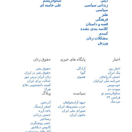
دینی
سکولاریسم
زندانی سیاسی
علی خامنه ای
سیاسی
طنز
فرهنگی
قصه و داستان
کلاسه بندی نشده
کمدی
مشکلات زنان
ورزش
اخبار
پایگاه های خبری
حقوق زنان
اخبار روز
آزادگی
حقوق بشر
پيک ايران
گویا
حقوق بشر در ایران
جنبش آذربایجان
همبوم
زنان ايران پرس نيوز
خبرنامه ملّی ایرانیان
عدالت برای ایران
خودنویس
کمیته دانشجویی دفاع
سپیده دم
هرانا
سیاست
وبلاگ
سکولاریسم نو
فرانس ۲۴
مردمک
جبهه آزادیخواهان
آذرخش
حزب مشروطه ایران
اصغر ارسنگ
شورای ملی ایران
باچه آزره
ملیون ایران
حسین یزدانی
رستاخیز
عضر روشنگری
کابوس دیکتاتور
کتاب‌های ممنوعه در