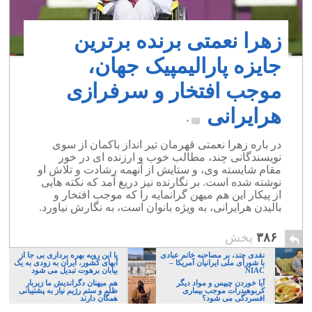
زهرا نعمتی برنده برترین
جایزه پارالیمپیک جهان،
موجب افتخار و سرفرازی
هرایرانی
۰
در باره زهرا نعمتی قهرمان تیر انداز باکمان از سوی
نویسندگانی چند، مطالب خوب و ارزنده ای در خور
مقام شایسته وی، و ستایش از آنهمه رشادت و تلاش او
نوشته شده است. بر نگارنده نیز دریغ آمد که نکته هایی
از پیکار این هم میهن گرانمایه را که موجب افتخار و
بالیدن هرایرانی، به ویژه بانوان است، به نگارش نیاورد.
۳۸۶
پخش
نقدی چند، بر مصاحبه خانم عبادی
با این رویه بهره برداری بی جا از
با شورای ملی ایرانیان آمریکا –
آبهای کشور، ایران به زودی به یک
NIAC
بیابان برهوت تبدیل می شود
آیا خوردن چیپس و مواد دیگر
هم میهنان دگراندیش ما زیربار
کربوهیدرات موجب بیماری
ظلم و ستم رژیم نیاز به پشتیبانی
افسردگی می شود؟
همگان دارند