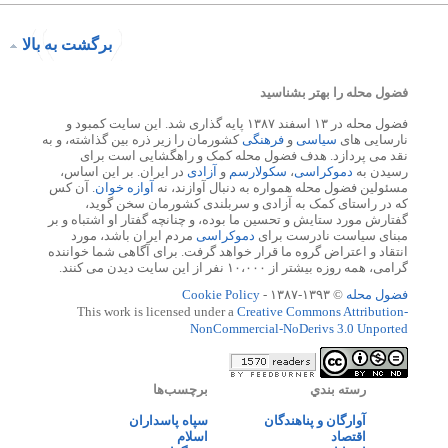
برگشت به بالا
فضول محله را بهتر بشناسید
فضول محله در ۱۳ اسفند ۱۳۸۷ پایه گذاری شد. این سایت کمبود و
نارسایی های
سیاسی
و
فرهنگی
کشورمان را زیر ذره بین گذاشته، و به
نقد می پردازد. هدف فضول محله کمک و راهگشایی است برای
رسیدن به
دموکراسی
،
سکولارسم
و
آزادی
در ایران. بر این اساس،
مسئولین فضول محله همواره به دنبال آوازند، نه
آوازه خوان
. آن کس
که در راستای کمک به آزادی و سربلندی کشورمان سخن گوید،
گفتارش مورد ستایش و تحسین ما بوده، و چنانچه گفتار او اشتباه و بر
مبنای سیاست نادرست برای
دموکراسی
مردم ایران باشد، مورد
انتقاد و اعتراض گروه ما قرار خواهد گرفت. برای آگاهی شما خواننده
گرامی، همه روزه بیشتر از ۱۰،۰۰۰ نفر از این سایت دیدن می کنند.
فضول محله
© ۱۳۹۳-۱۳۸۷ -
Cookie Policy
This work is licensed under a
Creative Commons Attribution-
NonCommercial-NoDerivs 3.0 Unported
رسته بندي
برچسب‌ها
آوارگان و پناهندگان
سپاه پاسداران
اقتصاد
اسلام