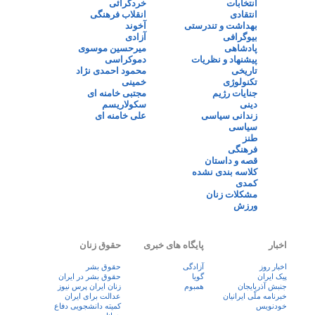
انتخابات
خردگرائی
انتقادی
انقلاب فرهنگی
بهداشت و تندرستی
آخوند
بیوگرافی
آزادی
پادشاهی
میرحسین موسوی
پیشنهاد و نظریات
دموکراسی
تاریخی
محمود احمدی نژاد
تکنولوژی
خمینی
جنایات رژیم
مجتبی خامنه ای
دینی
سکولاریسم
زندانی سیاسی
علی خامنه ای
سیاسی
طنز
فرهنگی
قصه و داستان
کلاسه بندی نشده
کمدی
مشکلات زنان
ورزش
اخبار
پایگاه های خبری
حقوق زنان
اخبار روز
آزادگی
حقوق بشر
پيک ايران
گویا
حقوق بشر در ایران
جنبش آذربایجان
همبوم
زنان ايران پرس نيوز
خبرنامه ملّی ایرانیان
عدالت برای ایران
خودنویس
کمیته دانشجویی دفاع