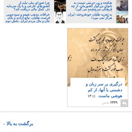
شکنجه و بی حرمتی نسبت به
چرا شورایِ ملی نباید از
بانوان بزرگوار کشورمان، از چه
کشورهایِ خارجی و یا یک سرمایه
فرهنگی سرچشمه می گیرد؛
دار، کمکِ مالی دریافت کند؟
ایرانی، و یا تازیان؟
به تجزیه طلبان خودفروخته: ایران
خرافات مذهب شیعه و سودجویی
هرگز نمی میرد!
فرصت طلبان، مانع آزادی و بلای
جان و مال مردم ایران- بخش دوم
درگیری بر سر زبان و
دشمنی با آنها، از کم
هوشی ماست
۱۳
۲۳۴۹
پخش
برگشت به بالا