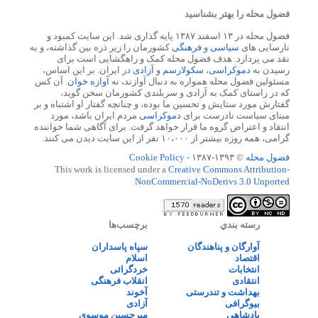
فضول محله را بهتر بشناسید
فضول محله در ۱۳ اسفند ۱۳۸۷ پایه گذاری شد. این سایت کمبود و
نارسایی های
سیاسی
و
فرهنگی
کشورمان را زیر ذره بین گذاشته، و به
نقد می پردازد. هدف فضول محله کمک و راهگشایی است برای
رسیدن به
دموکراسی
،
سکولارسم
و
آزادی
در ایران. بر این اساس،
مسئولین فضول محله همواره به دنبال آوازند، نه
آوازه خوان
. آن کس
که در راستای کمک به آزادی و سربلندی کشورمان سخن گوید،
گفتارش مورد ستایش و تحسین ما بوده، و چنانچه گفتار او اشتباه و بر
مبنای سیاست نادرست برای
دموکراسی
مردم ایران باشد، مورد
انتقاد و اعتراض گروه ما قرار خواهد گرفت. برای آگاهی شما خواننده
گرامی، همه روزه بیشتر از ۱۰،۰۰۰ نفر از این سایت دیدن می کنند.
فضول محله
© ۱۳۹۳-۱۳۸۷ -
Cookie Policy
This work is licensed under a
Creative Commons Attribution-
NonCommercial-NoDerivs 3.0 Unported
رسته بندي
برچسب‌ها
آوارگان و پناهندگان
سپاه پاسداران
اقتصاد
اسلام
انتخابات
خردگرائی
انتقادی
انقلاب فرهنگی
بهداشت و تندرستی
آخوند
بیوگرافی
آزادی
پادشاهی
میرحسین موسوی