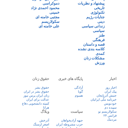
پیشنهاد و نظریات
دموکراسی
تاریخی
محمود احمدی نژاد
تکنولوژی
خمینی
جنایات رژیم
مجتبی خامنه ای
دینی
سکولاریسم
زندانی سیاسی
علی خامنه ای
سیاسی
طنز
فرهنگی
قصه و داستان
کلاسه بندی نشده
کمدی
مشکلات زنان
ورزش
اخبار
پایگاه های خبری
حقوق زنان
اخبار روز
آزادگی
حقوق بشر
پيک ايران
گویا
حقوق بشر در ایران
جنبش آذربایجان
همبوم
زنان ايران پرس نيوز
خبرنامه ملّی ایرانیان
عدالت برای ایران
خودنویس
کمیته دانشجویی دفاع
سپیده دم
هرانا
سیاست
وبلاگ
سکولاریسم نو
فرانس ۲۴
مردمک
جبهه آزادیخواهان
آذرخش
حزب مشروطه ایران
اصغر ارسنگ