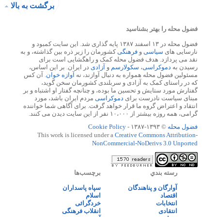
برگشت به بالا
فضول محله را بهتر بشناسید
فضول محله در ۱۳ اسفند ۱۳۸۷ پایه گذاری شد. این سایت کمبود و
نارسایی های
سیاسی
و
فرهنگی
کشورمان را زیر ذره بین گذاشته، و به
نقد می پردازد. هدف فضول محله کمک و راهگشایی است برای
رسیدن به
دموکراسی
،
سکولارسم
و
آزادی
در ایران. بر این اساس،
مسئولین فضول محله همواره به دنبال آوازند، نه
آوازه خوان
. آن کس
که در راستای کمک به آزادی و سربلندی کشورمان سخن گوید،
گفتارش مورد ستایش و تحسین ما بوده، و چنانچه گفتار او اشتباه و بر
مبنای سیاست نادرست برای
دموکراسی
مردم ایران باشد، مورد
انتقاد و اعتراض گروه ما قرار خواهد گرفت. برای آگاهی شما خواننده
گرامی، همه روزه بیشتر از ۱۰،۰۰۰ نفر از این سایت دیدن می کنند.
فضول محله
© ۱۳۹۳-۱۳۸۷ -
Cookie Policy
This work is licensed under a
Creative Commons Attribution-
NonCommercial-NoDerivs 3.0 Unported
رسته بندي
برچسب‌ها
آوارگان و پناهندگان
سپاه پاسداران
اقتصاد
اسلام
انتخابات
خردگرائی
انتقادی
انقلاب فرهنگی