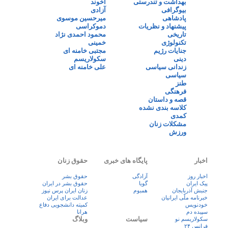
بهداشت و تندرستی
آخوند
بیوگرافی
آزادی
پادشاهی
میرحسین موسوی
پیشنهاد و نظریات
دموکراسی
تاریخی
محمود احمدی نژاد
تکنولوژی
خمینی
جنایات رژیم
مجتبی خامنه ای
دینی
سکولاریسم
زندانی سیاسی
علی خامنه ای
سیاسی
طنز
فرهنگی
قصه و داستان
کلاسه بندی نشده
کمدی
مشکلات زنان
ورزش
اخبار
پایگاه های خبری
حقوق زنان
اخبار روز
آزادگی
حقوق بشر
پيک ايران
گویا
حقوق بشر در ایران
جنبش آذربایجان
همبوم
زنان ايران پرس نيوز
خبرنامه ملّی ایرانیان
عدالت برای ایران
خودنویس
کمیته دانشجویی دفاع
سپیده دم
هرانا
سیاست
وبلاگ
سکولاریسم نو
فرانس ۲۴