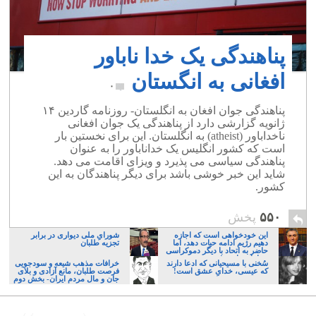
پناهندگی یک خدا ناباور
افغانی به انگستان
۰
پناهندگی جوان افغان به انگلستان- روزنامه گاردین ۱۴
ژانویه گزارشی دارد از پناهندگی یک جوان افغانی
ناخداباور (atheist) به انگلستان. این برای نخستین بار
است که کشور انگلیس یک خداناباور را به عنوان
پناهندگی سیاسی می پذیرد و ویزای اقامت می دهد.
شاید این خبر خوشی باشد برای دیگر پناهندگان به این
کشور.
۵۵۰
پخش
این خودخواهی است که اجازه
شورایِ ملی دیواری در برابر
دهیم رژیم ادامه حیات دهد، اما
تجزیه طلبان
حاضر به اتحاد با دیگر دموکراسی
خواهان نباشیم!
سُخنی با مسیحیانی که ادعا دارند
خرافات مذهب شیعه و سودجویی
که عیسی، خدایِ عشق است!
فرصت طلبان، مانع آزادی و بلای
جان و مال مردم ایران- بخش دوم