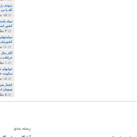
بزودی رژی
کله پا می
۱۵ نظر و ۳۲۷ پخش
سپاه پاسد
کشور اس
۳ نظر و ۱۶۲ پخش
سیاستهای 
کشورمان 
۱۱ نظر و ۳۱۵ پخش
آغاز سال 
خرافات دی
۱ نظر و ۷۴ پخش
خوابهای ط
سکونت خو
۱۸ نظر و ۸۹۷ پخش
کشتار هم م
همچنان ادا
۵ نظر و ۲۵۹ پخش
رسته بندي