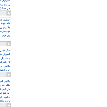
سربازانِ ا
مَردمی؟ (بَ
خنجری که 
ملت زدند
دلاوران ب
بودن در ت
ژن خوب! ت
سگ کشی، 
آموزش شکن
بیشتر
مسلمانان 
از دختر ام
مسلمان ه
نگاهی به پ
جرم تجاوز
آویز شدند!
نگاهی گذرا
طلبی در ج
بازیکنان ف
خوردند، ام
چگونه رژی
پایدار ماند