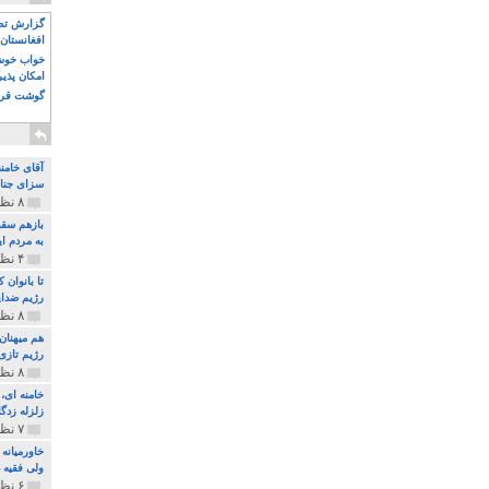
گزارش تصو
افغانستان 
خواب خوش و
امکان پذی
گوشت قرم
آقای خامن
سزای جنای
۸ نظر و ۱۸۰ پخش
بازهم سقو
به مردم ای
۴ نظر و ۹۷ پخش
تا بانوان
رژیم ضدای
۸ نظر و ۸۹ پخش
هم میهنان
رژیم تازی 
۸ نظر و ۲۱۹ پخش
زلزله زدگا
۷ نظر و ۲۱۰ پخش
خاورمیانه
ولی فقیه د
۶ نظر و ۱۵۷ پخش