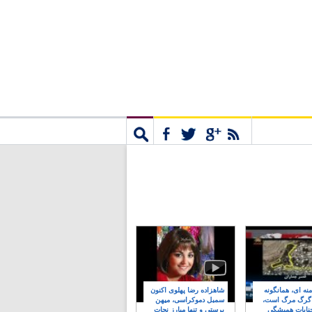
مشترک
جستجو
نه ای، همانگونه
شاهزاده رضا پهلوی اکنون
 گرگ مرگ است،
سمبل دموکراسی، میهن
نایات همیشگی
پرستی و تنها مبارز نجات