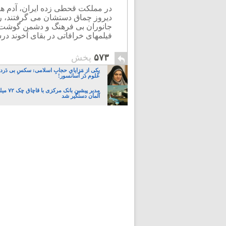
در مملکت قحطی زده ایران، آدم ها
دیروز چماق دستشان می گرفتند، رو
جانوران بی فرهنگ و دشمن گوشت و
فیلمهای خرافاتی در بقای آخوند در
۵۷۳
پخش
یکی از مَزایایِ حجابِ اسلامی: سکسِ بی دَردسَ
عُلوم دَر آسانسور!
مدیر پیشین ب
آلمان دستگیر شد