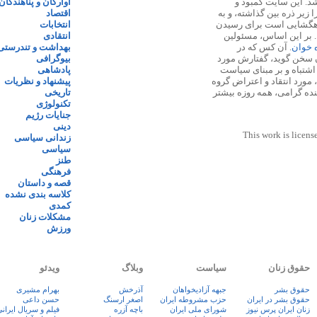
 ۱۳۸۷ پایه گذاری شد. این سایت کمبود و
آوارگان و پناهندگان
زیر ذره بین گذاشته، و به
اقتصاد
اهگشایی است برای رسیدن
انتخابات
. بر این اساس، مسئولین
انتقادی
ه خوان
. آن کس که در
بهداشت و تندرستی
 سخن گوید، گفتارش مورد
بیوگرافی
 اشتباه و بر مبنای سیاست
پادشاهی
مورد انتقاد و اعتراض گروه
پیشنهاد و نظریات
نده گرامی، همه روزه بیشتر
تاریخی
تکنولوژی
جنایات رژیم
دینی
This work is licens
زندانی سیاسی
سیاسی
طنز
فرهنگی
قصه و داستان
کلاسه بندی نشده
کمدی
مشکلات زنان
ورزش
حقوق زنان
سیاست
وبلاگ
ویدئو
حقوق بشر
جبهه آزادیخواهان
آذرخش
بهرام مشیری
حقوق بشر در ایران
حزب مشروطه ایران
اصغر ارسنگ
حسن داعی
زنان ايران پرس نيوز
شورای ملی ایران
باچه آزره
فيلم و سريال ايران