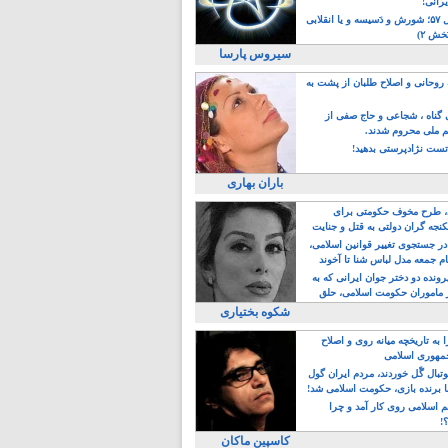
یرانی!
رویداد سال ۵۷؛ شورش و دَسیسه و یا انقلابی
خش ۲)
سیروس پارسا
روحانی و اصلاح طلبان از پشت به
ی گناه ، شجاعی و حاج صفی از
یم ملی محروم شدند.
ست نژادپرستی بدهید!
باران بهاری
طرح مخوف حکومتی برای
جه گران دولتی به قتل و جنایت
در جستجوی تغییر قوانین اسلامی،
ام جمعه مدل لباس شنا تا آخوند
مجنسگرا!
رونده دو دختر جوان ایرانی که به
 ماموران حکومت اسلامی، حلق
شکوه بختیاری
 به تاریخچه میانه روی و اصلاح
مهوری اسلامی
وتبال گًل خوردند، مردم ایران گول
ا برنده بازی، حکومت اسلامی شد!
م اسلامی روی کار آمد و چرا
؟!
کاسپین ماکان