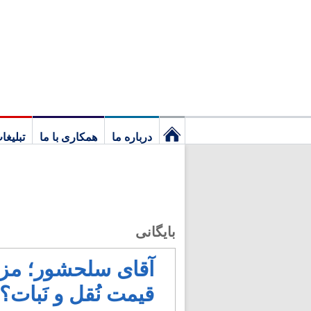
درباره ما
همکاری با ما
تبلیغا
نخستین
برگ
بایگانی
آقای سلحشور؛ مزدو
قیمت نُقل و نَبات؟