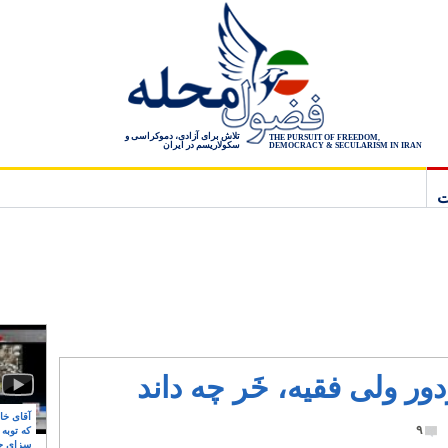
تلاش برای آزادی، دموکراسی و
THE PURSUIT OF FREEDOM,
سکولاریسم در ایران
DEMOCRACY & SECULARISM IN IRAN
ت
ر ولی فقیه، خَر چه داند
آقای خام
۹
که توبه
سزای ج