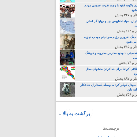
م ولایت فقیه با وجود نفرت عمومی مردم
 شود
اران، سپاه اختاپوس دزد و چپاولگر اصلی
ت
جنگ افروزی رژیم سرانجام موجب تجزیه
می شود
تحصیلی با وجود مدارس مخروبه و فرهنگ
نی
لائی کردها برای جداکردن بخشهای محل
د
یهنان کولبر کرد به وسیله پاسداران جنایتکار
مه دارد
برگشت به بالا
برچسب‌ها