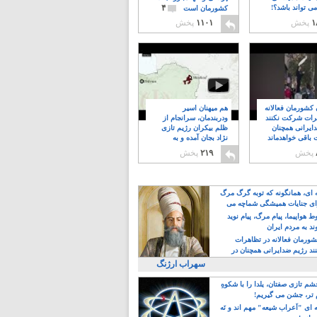
۴
ی تواند باشد؟!
کشورمان است
۱
پخش
۱۱۰۱
پخش
ن کشورمان فعالانه
هم میهنان اسیر
رات شرکت نکنند
ودربندمان، سرانجام از
ایرانی همچنان
ظلم بیکران رژیم تازی
 باقی خواهدماند
نژاد بجان آمده و به
۸
خبابانها ریختند
پخش
۲۱۹
پخش
ه ای، همانگونه که توبه گرگ مرگ
ی جنایات همیشگی شماچه می
!
 هواپیما، پیام مرگ، پیام نوید
د به مردم ایران
کشورمان فعالانه در تظاهرات
د رژیم ضدایرانی همچنان در
 خواهدماند
سهراب ارژنگ
م تازی صفتان، یلدا را با شکوهِ
 تر، جشن می گیریم!
 ای "اَعراب شیعه" مهم اند و نَه