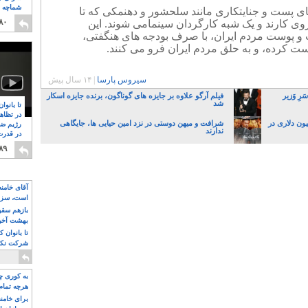
شماچه م
ی پست و جنایتکاری مانند سلحشور و دهنمکی که تا
۸
۸۰
ی کارند و یک شبه کارگردان سینمامی شوند. این
 پوست مردم ایران، با صرف بودجه های هنگفتی،
ست کرده، و به حلق مردم ایران فرو می کنند.
سیروس پارسا
|
۱۴ سال پیش
رِ وَزیر
فیلم آرگو علاوه بر جایزه های گوناگون، برنده جایزه اسکار
شد
تا بانوا
در تظاه
انک مرکزی با قاچاق چک ۷۲ میلیون دلاری در
شرافت و میهن دوستی در نزد امین حیایی ها، جایگاهی
رژیم ضد
ندارند
در قدرت
۸
۸۹
آقای خامن
است، سزا
تواند باشد؟
بازهم سقوط
بهشت آخون
تا بانوان 
شرکت نکنن
قدرت باقی
به کوری چش
هرچه تمام
برای خامنه