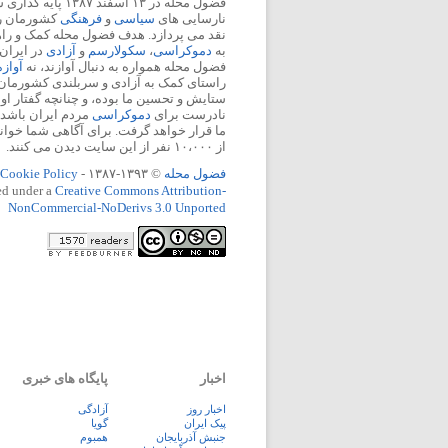
فضول محله در ۱۳ اسفند
نارسایی های
سیاسی
و
فرهنگی
کشورمان را 
نقد می پردازد. هدف فضول محله کمک و ر
به
دموکراسی
،
سکولارسم
و
آزادی
در ایران
فضول محله همواره به دنبال آوازند، نه
آواز
راستای کمک به آزادی و سربلندی کشورمان
ستایش و تحسین ما بوده، و چنانچه گفتار او
نادرست برای
دموکراسی
مردم ایران باشد، 
ما قرار خواهد گرفت. برای آگاهی شما خوان
از ۱۰،۰۰۰ نفر از این سایت دیدن می کنند.
فضول محله
© ۱۳۹۳-۱۳۸۷ -
Cookie Policy
ed under a
Creative Commons Attribution-
NonCommercial-NoDerivs 3.0 Unported
اخبار
پایگاه های خبری
اخبار روز
آزادگی
پيک ايران
گویا
جنبش آذربایجان
همبوم