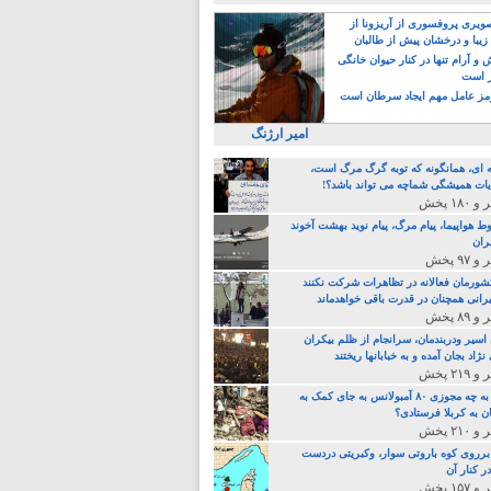
یری پروفسوری از آریزونا از
زیبا و درخشان پیش از طالبان
 آرام تنها در کنار حیوان خانگی
ر است
ز عامل مهم ایجاد سرطان است
امیر ارژنگ
ه ای، همانگونه که توبه گرگ مرگ است،
ات همیشگی شماچه می تواند باشد؟!
ط هواپیما، پیام مرگ، پیام نوید بهشت آخوند
ران
 کشورمان فعالانه در تظاهرات شرکت نکنند
رانی همچنان در قدرت باقی خواهدماند
 اسیر ودربندمان، سرانجام از ظلم بیکران
نژاد بجان آمده و به خبابانها ریختند
خامنه ای، به چه مجوزی ۸۰ آمبولانس به جای کمک به
ن به کربلا فرستادی؟
 برروی کوه باروتی سوار، وکبریتی دردست
ر کنار آن