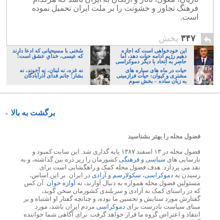
فرهنگ تجاوز و خشونت را بر ملت ایران تحمیل نموده
است.
۳۴۷
پخش
این خودخواهی است که اجازه
سُخنی با مسیحیانی که ادعا دارند
دهیم رژیم ادامه حیات دهد، اما
که عیسی، خدایِ عشق است!
حاضر به اتحاد با دیگر دموکراسی
خواهان نباشیم!
حیات در ماه های سیاره های
نه غزه، نه لبنان، نه آخوند، نه
مشتری و کیوان: حیات فرازمینی
بشار؛ جانم فدای آذرآبادگان
به زبان ساده – بخش سوم
برگشت به بالا
فضول محله را بهتر بشناسید
فضول محله در ۱۳ اسفند ۱۳۸۷ پایه گذاری شد. این سایت کمبود و
نارسایی های
سیاسی
و
فرهنگی
کشورمان را زیر ذره بین گذاشته، و به
نقد می پردازد. هدف فضول محله کمک و راهگشایی است برای
رسیدن به
دموکراسی
،
سکولارسم
و
آزادی
در ایران. بر این اساس،
مسئولین فضول محله همواره به دنبال آوازند، نه
آوازه خوان
. آن کس
که در راستای کمک به آزادی و سربلندی کشورمان سخن گوید،
گفتارش مورد ستایش و تحسین ما بوده، و چنانچه گفتار او اشتباه و بر
مبنای سیاست نادرست برای
دموکراسی
مردم ایران باشد، مورد
انتقاد و اعتراض گروه ما قرار خواهد گرفت. برای آگاهی شما خواننده