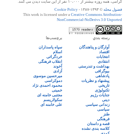
گرامی، همه روزه بیشتر از ۱۰،۰۰۰ نفر از این سایت دیدن می کنند.
فضول محله
© ۱۳۹۳-۱۳۸۷ -
Cookie Policy
This work is licensed under a
Creative Commons Attribution-
NonCommercial-NoDerivs 3.0 Unported
رسته بندي
برچسب‌ها
آوارگان و پناهندگان
سپاه پاسداران
اقتصاد
اسلام
انتخابات
خردگرائی
انتقادی
انقلاب فرهنگی
بهداشت و تندرستی
آخوند
بیوگرافی
آزادی
پادشاهی
میرحسین موسوی
پیشنهاد و نظریات
دموکراسی
تاریخی
محمود احمدی نژاد
تکنولوژی
خمینی
جنایات رژیم
مجتبی خامنه ای
دینی
سکولاریسم
زندانی سیاسی
علی خامنه ای
سیاسی
طنز
فرهنگی
قصه و داستان
کلاسه بندی نشده
کمدی