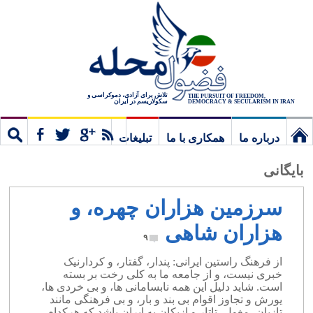
تلاش برای آزادی، دموکراسی و
THE PURSUIT OF FREEDOM,
سکولاریسم در ایران
DEMOCRACY & SECULARISM IN IRAN
درباره ما
همکاری با ما
تبلیغات
نخستین
مشترک
جستج
بایگانی
برگ
سرزمین هزاران چهره، و
هزاران شاهی
۹
از فرهنگ راستین ایرانی: پندار، گفتار، و کردارنیک
خبری نیست، و از جامعه ما به کلی رخت بر بسته
است. شاید دلیل این همه نابسامانی ها، و بی خردی ها،
یورش و تجاوز اقوام بی بند و بار، و بی فرهنگی مانند
تازیان، مغول، تاتار و ازبکان به ایران باشد که هرکدام