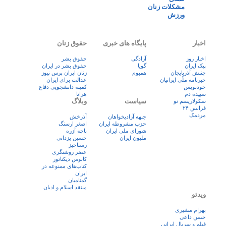
مشکلات زنان
ورزش
اخبار
پایگاه های خبری
حقوق زنان
اخبار روز
آزادگی
حقوق بشر
پيک ايران
گویا
حقوق بشر در ایران
جنبش آذربایجان
همبوم
زنان ايران پرس نيوز
خبرنامه ملّی ایرانیان
عدالت برای ایران
خودنویس
کمیته دانشجویی دفاع
سپیده دم
هرانا
سیاست
وبلاگ
سکولاریسم نو
فرانس ۲۴
مردمک
جبهه آزادیخواهان
آذرخش
حزب مشروطه ایران
اصغر ارسنگ
شورای ملی ایران
باچه آزره
ملیون ایران
حسین یزدانی
رستاخیز
عضر روشنگری
کابوس دیکتاتور
کتاب‌های ممنوعه در
ایران
گمنامیان
منتقد اسلام و ادیان
ویدئو
بهرام مشیری
حسن داعی
فيلم و سريال ايرانی