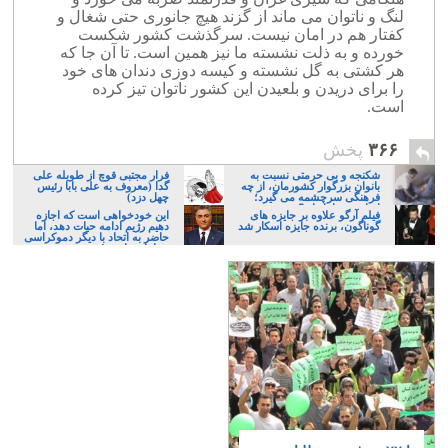
لنگ و ناتوان می ماند از گزند هیچ جانوری حتی شغال و
کفتار هم در امان نیست. سرگذشت کشور شکست
خورده و به ذلت نشسته ما نیز همین است. تا آن جا که
هر کشتی به گل نشسته و کیسه دوزی دندان های خود
را برای دریدن و بلعیدن این کشور ناتوان تیز کرده
است.
۳۶۶
پخش
شکنجه و بی حرمتی نسبت به
فرار مجتبی قوچ از طویله علی
بانوان بزرگوار کشورمان، از چه
گدا (معروف به علی بابا رئیس
فرهنگی سرچشمه می گیرد؛
چهل دزد)
ایرانی، و یا تازیان؟
فیلم آرگو علاوه بر جایزه های
این خودخواهی است که اجازه
گوناگون، برنده جایزه اسکار شد
دهیم رژیم ادامه حیات دهد، اما
حاضر به اتحاد با دیگر دموکراسی
خواهان نباشیم!