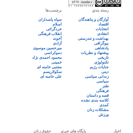
رسته بندي
برچسب‌ها
آوارگان و پناهندگان
سپاه پاسداران
اقتصاد
اسلام
انتخابات
خردگرائی
انتقادی
انقلاب فرهنگی
بهداشت و تندرستی
آخوند
بیوگرافی
آزادی
پادشاهی
میرحسین موسوی
پیشنهاد و نظریات
دموکراسی
تاریخی
محمود احمدی نژاد
تکنولوژی
خمینی
جنایات رژیم
مجتبی خامنه ای
دینی
سکولاریسم
زندانی سیاسی
علی خامنه ای
سیاسی
طنز
فرهنگی
قصه و داستان
کلاسه بندی نشده
کمدی
مشکلات زنان
ورزش
اخبار
پایگاه های خبری
حقوق زنان