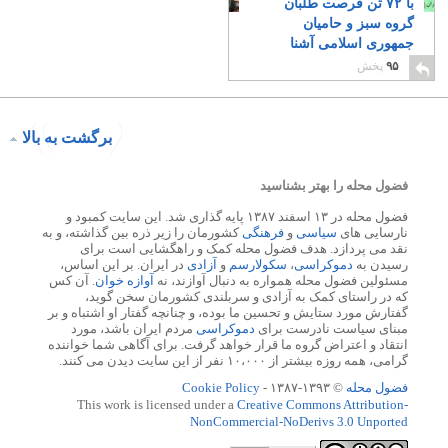
با ۷۲ تن فرصت طلبان
گروه سبز و حامیان
جمهوری اسلامی آشنا
شوید
۷
۹۵
پخش
برگشت به بالا
فضول محله را بهتر بشناسید
فضول محله در ۱۳ اسفند ۱۳۸۷ پایه گذاری شد. این سایت کمبود و
نارسایی های
سیاسی
و
فرهنگی
کشورمان را زیر ذره بین گذاشته، و به
نقد می پردازد. هدف فضول محله کمک و راهگشایی است برای
رسیدن به
دموکراسی
،
سکولارسم
و
آزادی
در ایران. بر این اساس،
مسئولین فضول محله همواره به دنبال آوازند، نه
آوازه خوان
. آن کس
که در راستای کمک به آزادی و سربلندی کشورمان سخن گوید،
گفتارش مورد ستایش و تحسین ما بوده، و چنانچه گفتار او اشتباه و بر
مبنای سیاست نادرست برای
دموکراسی
مردم ایران باشد، مورد
انتقاد و اعتراض گروه ما قرار خواهد گرفت. برای آگاهی شما خواننده
گرامی، همه روزه بیشتر از ۱۰،۰۰۰ نفر از این سایت دیدن می کنند.
فضول محله
© ۱۳۹۳-۱۳۸۷ -
Cookie Policy
This work is licensed under a
Creative Commons Attribution-
NonCommercial-NoDerivs 3.0 Unported