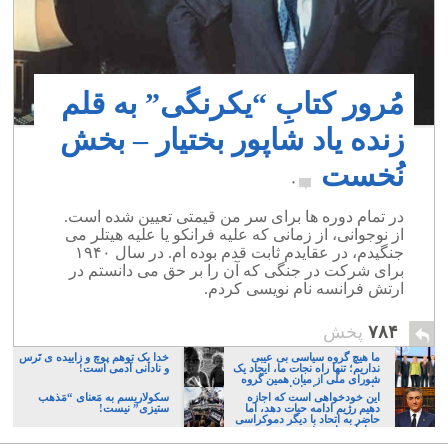
مُرور کتابِ “یکرنگی” به قلم
زنده یاد شاپور بختیار – بخش
نُخست
۰
در تمام دوره ها برای سر من قیمتی تعیین شده است.
از نوجوانی، از زمانی که علیه فرانکو یا علیه هیتلر می
جنگیدم، در عقایدم ثابت قدم بوده ام. در سال ۱۹۴۰
برای شرکت در جنگی که آن را بر حق می دانستم در
ارتش فرانسه نام نویسی کردم.
۷۸۴
پخش
ما هیچ گروه سیاسی بی عیبی
خدا یک توهم پوچ و زاییده ی تَرس
نداریم؛ تنها راه نجات ما، ایجاد یک
و نادانی آدمی است!
شورای ملی از میان همین گروه
های پر عیب و ایراد است
این خودخواهی است که اجازه
سکولاریسم به مَعنای “مَذهب
دهیم رژیم ادامه حیات دهد، اما
ستیزی” نیست!
حاضر به اتحاد با دیگر دموکراسی
خواهان نباشیم!