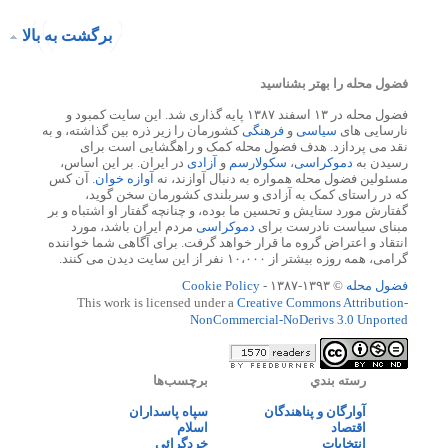
برگشت به بالا
فضول محله را بهتر بشناسید
فضول محله در ۱۳ اسفند ۱۳۸۷ پایه گذاری شد. این سایت کمبود و
نارسایی های
سیاسی
و
فرهنگی
کشورمان را زیر ذره بین گذاشته، و به
نقد می پردازد. هدف فضول محله کمک و راهگشایی است برای
رسیدن به
دموکراسی
،
سکولارسم
و
آزادی
در ایران. بر این اساس،
مسئولین فضول محله همواره به دنبال آوازند، نه
آوازه خوان
. آن کس
که در راستای کمک به آزادی و سربلندی کشورمان سخن گوید،
گفتارش مورد ستایش و تحسین ما بوده، و چنانچه گفتار او اشتباه و بر
مبنای سیاست نادرست برای
دموکراسی
مردم ایران باشد، مورد
انتقاد و اعتراض گروه ما قرار خواهد گرفت. برای آگاهی شما خواننده
گرامی، همه روزه بیشتر از ۱۰،۰۰۰ نفر از این سایت دیدن می کنند.
فضول محله
© ۱۳۹۳-۱۳۸۷ -
Cookie Policy
This work is licensed under a
Creative Commons Attribution-
NonCommercial-NoDerivs 3.0 Unported
رسته بندي
برچسب‌ها
آوارگان و پناهندگان
سپاه پاسداران
اقتصاد
اسلام
انتخابات
خردگرائی