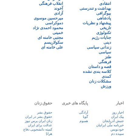
انتقادی
انقلاب فرهنگی
بهداشت و تندرستی
آخوند
بیوگرافی
آزادی
پادشاهی
میرحسین موسوی
پیشنهاد و نظریات
دموکراسی
تاریخی
محمود احمدی نژاد
تکنولوژی
خمینی
جنایات رژیم
مجتبی خامنه ای
دینی
سکولاریسم
زندانی سیاسی
علی خامنه ای
سیاسی
طنز
فرهنگی
قصه و داستان
کلاسه بندی نشده
کمدی
مشکلات زنان
ورزش
اخبار
پایگاه های خبری
حقوق زنان
اخبار روز
آزادگی
حقوق بشر
پيک ايران
گویا
حقوق بشر در ایران
جنبش آذربایجان
همبوم
زنان ايران پرس نيوز
خبرنامه ملّی ایرانیان
عدالت برای ایران
خودنویس
کمیته دانشجویی دفاع
سپیده دم
هرانا