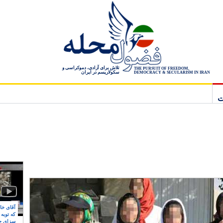
تلاش برای آزادی، دموکراسی و
THE PURSUIT OF FREEDOM,
سکولاریسم در ایران
DEMOCRACY & SECULARISM IN IRAN
ت
آقای خام
که توبه
سزای ج