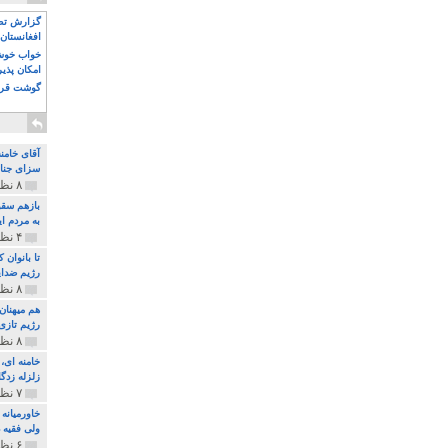
گزارش تصو
افغانستان 
خواب خوش و
امکان پذی
گوشت قرم
آقای خامن
سزای جنای
۸ نظر و ۱۸۰ پخش
بازهم سقو
به مردم ای
۴ نظر و ۹۷ پخش
تا بانوان
رژیم ضدای
۸ نظر و ۸۹ پخش
هم میهنان
رژیم تازی 
۸ نظر و ۲۱۹ پخش
زلزله زدگا
۷ نظر و ۲۱۰ پخش
خاورمیانه
ولی فقیه د
۶ نظر و ۱۵۷ پخش