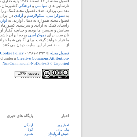
فضول محله در ۱۳ اسفند
نارسایی های
سیاسی
و
فرهنگی
کشورمان را 
نقد می پردازد. هدف فضول محله کمک و ر
به
دموکراسی
،
سکولارسم
و
آزادی
در ایران
فضول محله همواره به دنبال آوازند، نه
آواز
راستای کمک به آزادی و سربلندی کشورمان
ستایش و تحسین ما بوده، و چنانچه گفتار او
نادرست برای
دموکراسی
مردم ایران باشد، 
ما قرار خواهد گرفت. برای آگاهی شما خوان
از ۱۰،۰۰۰ نفر از این سایت دیدن می کنند.
فضول محله
© ۱۳۹۳-۱۳۸۷ -
Cookie Policy
ed under a
Creative Commons Attribution-
NonCommercial-NoDerivs 3.0 Unported
اخبار
پایگاه های خبری
اخبار روز
آزادگی
پيک ايران
گویا
جنبش آذربایجان
همبوم