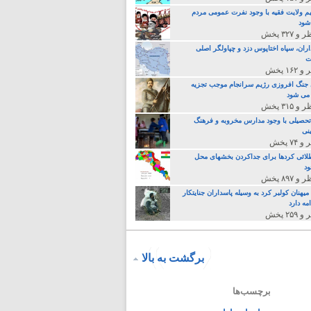
م ولایت فقیه با وجود نفرت عمومی مردم
 شود
اران، سپاه اختاپوس دزد و چپاولگر اصلی
ت
جنگ افروزی رژیم سرانجام موجب تجزیه
می شود
تحصیلی با وجود مدارس مخروبه و فرهنگ
نی
لائی کردها برای جداکردن بخشهای محل
د
یهنان کولبر کرد به وسیله پاسداران جنایتکار
مه دارد
برگشت به بالا
برچسب‌ها