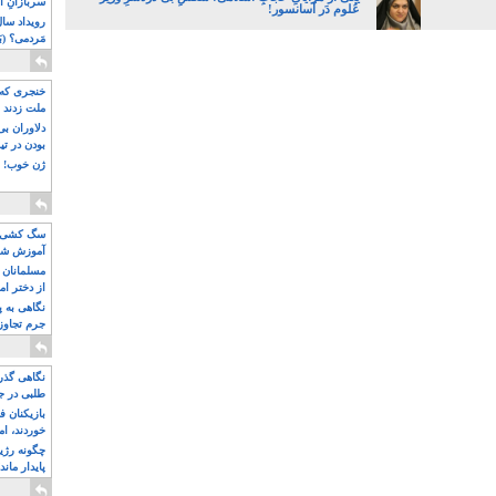
سربازانِ ا
عُلوم دَر آسانسور!
مَردمی؟ (بَ
خنجری که 
ملت زدند
دلاوران ب
بودن در ت
ژن خوب! ت
سگ کشی، 
آموزش شکن
بیشتر
مسلمانان 
از دختر ام
مسلمان ه
نگاهی به پ
جرم تجاوز
آویز شدند!
نگاهی گذرا
طلبی در ج
بازیکنان ف
خوردند، ام
چگونه رژی
پایدار ماند