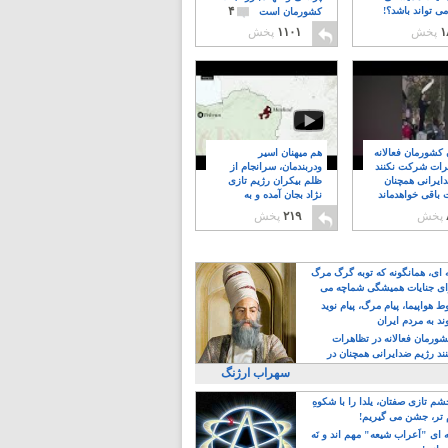
۴
ی تواند باشد؟!
کشورمان است
۱
پخش
۱۱۰۱
پخش
ن کشورمان فعالانه
هم میهنان اسیر
رات شرکت نکنند
ودربندمان، سرانجام از
ایرانی همچنان
ظلم بیکران رژیم تازی
 باقی خواهدماند
نژاد بجان آمده و به
۸
خبابانها ریختند
پخش
۲۱۹
پخش
ه ای، همانگونه که توبه گرگ مرگ
ی جنایات همیشگی شماچه می
!
 هواپیما، پیام مرگ، پیام نوید
د به مردم ایران
کشورمان فعالانه در تظاهرات
د رژیم ضدایرانی همچنان در
 خواهدماند
سهراب ارژنگ
م تازی صفتان، یلدا را با شکوهِ
 تر، جشن می گیریم!
 ای "اَعراب شیعه" مهم اند و نَه