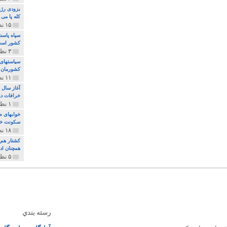
بزودی رژی
کله پا می
۱۵ نظر و ۳۲۷ پخش
سپاه پاسد
کشور اس
۳ نظر و ۱۶۲ پخش
سیاستهای 
کشورمان 
۱۱ نظر و ۳۱۵ پخش
آغاز سال 
خرافات دی
۱ نظر و ۷۴ پخش
خوابهای ط
سکونت خو
۱۸ نظر و ۸۹۷ پخش
کشتار هم م
همچنان ادا
۵ نظر و ۲۵۹ پخش
رسته بندي