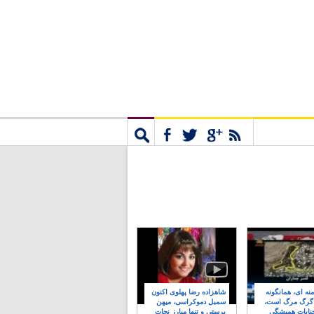
مشترک
جستجو
نه ای، همانگونه
شاهزاده رضا پهلوی اکنون
 گرگ مرگ است،
سمبل دموکراسی، میهن
نایات همیشگی
پرستی و تنها مبارز نجات