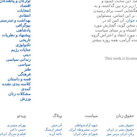
 ۱۳۸۷ پایه گذاری شد. این سایت کمبود و
آوارگان و پناهندگان
زیر ذره بین گذاشته، و به
اقتصاد
اهگشایی است برای رسیدن
انتخابات
. بر این اساس، مسئولین
انتقادی
ه خوان
. آن کس که در
بهداشت و تندرستی
 سخن گوید، گفتارش مورد
بیوگرافی
 اشتباه و بر مبنای سیاست
پادشاهی
مورد انتقاد و اعتراض گروه
پیشنهاد و نظریات
نده گرامی، همه روزه بیشتر
تاریخی
تکنولوژی
جنایات رژیم
دینی
This work is licens
زندانی سیاسی
سیاسی
طنز
فرهنگی
قصه و داستان
کلاسه بندی نشده
کمدی
مشکلات زنان
ورزش
حقوق زنان
سیاست
وبلاگ
ویدئو
حقوق بشر
جبهه آزادیخواهان
آذرخش
بهرام مشیری
حقوق بشر در ایران
حزب مشروطه ایران
اصغر ارسنگ
حسن داعی
زنان ايران پرس نيوز
شورای ملی ایران
باچه آزره
فيلم و سريال ايران