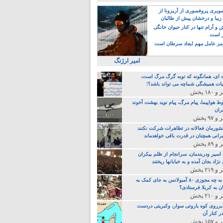
یری پروفسوری از آریزونا از
زیبا و درخشان پیش از طالبان
 آرام تنها در کنار حیوان خانگی
ر است
ز عامل مهم ایجاد سرطان است
امیر ارژنگ
ه ای، همانگونه که توبه گرگ مرگ است،
ات همیشگی شماچه می تواند باشد؟!
ط هواپیما، پیام مرگ، پیام نوید بهشت آخوند
ران
 کشورمان فعالانه در تظاهرات شرکت نکنند
رانی همچنان در قدرت باقی خواهدماند
 اسیر ودربندمان، سرانجام از ظلم بیکران
نژاد بجان آمده و به خبابانها ریختند
خامنه ای، به چه مجوزی ۸۰ آمبولانس به جای کمک به
ن به کربلا فرستادی؟
 برروی کوه باروتی سوار، وکبریتی دردست
ر کنار آن