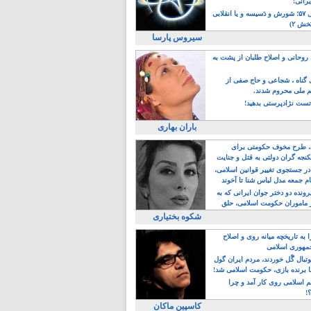
یرانی!
رویداد سال ۵۷؛ شورش و دَسیسه و یا انقلابی
خش ۲)
سیروس پارسا
روحانی و اصلاح طلبان از پشت به
ی گناه ، شجاعی و حاج صفی از
یم ملی محروم شدند.
ست نژادپرستی بدهید!
باران بهاری
طرح مخوف حکومتی برای
جه گران دولتی به قتل و جنایت
در جستجوی تغییر قوانین اسلامی،
ام جمعه مدل لباس شنا تا آخوند
مجنسگرا!
رونده دو دختر جوان ایرانی که به
 ماموران حکومت اسلامی، حلق
شکوه بختیاری
 به تاریخچه میانه روی و اصلاح
مهوری اسلامی
وتبال گًل خوردند، مردم ایران گول
ا برنده بازی، حکومت اسلامی شد!
م اسلامی روی کار آمد و چرا
؟!
کاسپین ماکان