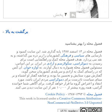
۴
پخش
برگشت به بالا
فضول محله را بهتر بشناسید
فضول محله در ۱۳ اسفند ۱۳۸۷ پایه گذاری شد. این سایت کمبود و
نارسایی های
سیاسی
و
فرهنگی
کشورمان را زیر ذره بین گذاشته، و به
نقد می پردازد. هدف فضول محله کمک و راهگشایی است برای
رسیدن به
دموکراسی
،
سکولارسم
و
آزادی
در ایران. بر این اساس،
مسئولین فضول محله همواره به دنبال آوازند، نه
آوازه خوان
. آن کس
که در راستای کمک به آزادی و سربلندی کشورمان سخن گوید،
گفتارش مورد ستایش و تحسین ما بوده، و چنانچه گفتار او اشتباه و بر
مبنای سیاست نادرست برای
دموکراسی
مردم ایران باشد، مورد
انتقاد و اعتراض گروه ما قرار خواهد گرفت. برای آگاهی شما خواننده
گرامی، همه روزه بیشتر از ۱۰،۰۰۰ نفر از این سایت دیدن می کنند.
فضول محله
© ۱۳۹۳-۱۳۸۷ -
Cookie Policy
This work is licensed under a
Creative Commons Attribution-
NonCommercial-NoDerivs 3.0 Unported