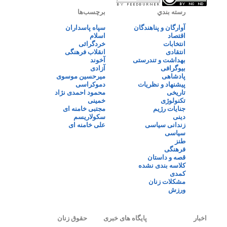
رسته بندي
برچسب‌ها
آوارگان و پناهندگان
سپاه پاسداران
اقتصاد
اسلام
انتخابات
خردگرائی
انتقادی
انقلاب فرهنگی
بهداشت و تندرستی
آخوند
بیوگرافی
آزادی
پادشاهی
میرحسین موسوی
پیشنهاد و نظریات
دموکراسی
تاریخی
محمود احمدی نژاد
تکنولوژی
خمینی
جنایات رژیم
مجتبی خامنه ای
دینی
سکولاریسم
زندانی سیاسی
علی خامنه ای
سیاسی
طنز
فرهنگی
قصه و داستان
کلاسه بندی نشده
کمدی
مشکلات زنان
ورزش
اخبار
پایگاه های خبری
حقوق زنان