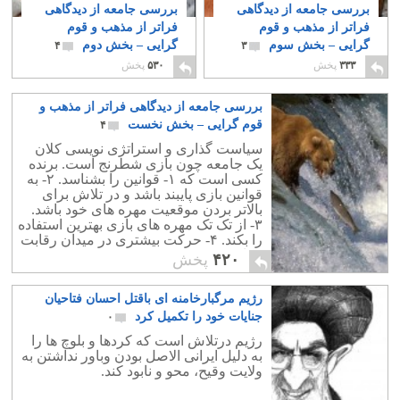
بررسی جامعه از دیدگاهی
بررسی جامعه از دیدگاهی
فراتر از مذهب و قوم
فراتر از مذهب و قوم
گرایی – بخش سوم
گرایی – بخش دوم
۴
۳
۳۳۳
پخش
۵۳۰
پخش
بررسی جامعه از دیدگاهی فراتر از مذهب و
قوم گرایی – بخش نخست
۴
سیاست گذاری و استراتژی نویسی کلان
یک جامعه چون بازی شطرنج است. برنده
کسی است که ۱- قوانین را بشناسد. ۲- به
قوانین بازی پایبند باشد و در تلاش برای
بالاتر بردن موقعیت مهره های خود باشد.
۳- از تک تک مهره های بازی بهترین استفاده
را بکند. ۴- حرکت بیشتری در میدان رقابت
جهانی ببیند.
۴۲۰
پخش
رژیم مرگبارخامنه ای باقتل احسان فتاحیان
جنایات خود را تکمیل کرد
۰
رژیم درتلاش است که کردها و بلوچ ها را
به دلیل ایرانی الاصل بودن وباور نداشتن به
ولایت وقیح، محو و نابود کند.