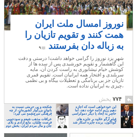
نوروز امسال ملت ایران
همت کنند و تقویم تازیان را
به زباله دان بفرستند
۹
شهر یزد نوروز را گرامی خواهد داشت! درستی و دقت
این گاهشمار و تقویم خورشیدی پس از سده ها از
کوشش خیام نیشابوری به راست کردن آن، مایه
سربلندی و افتخار همه ایرانیان است. تقویم قمری
تازیان جز بی برنامگی و تعطیلات بیگاه و بی نظمی
،چیزی به ایرانیان نداده است.
۷۷۴
پخش
این خودخواهی است که اجازه
شکنجه و بی حرمتی نسبت به
دهیم رژیم ادامه حیات دهد، اما
بانوان بزرگوار کشورمان، از چه
حاضر به اتحاد با دیگر دموکراسی
فرهنگی سرچشمه می گیرد؛
خواهان نباشیم!
ایرانی، و یا تازیان؟
فیلم آرگو علاوه بر جایزه های
خرافات مذهب شیعه و سودجویی
گوناگون، برنده جایزه اسکار شد
فرصت طلبان، مانع آزادی و بلای
جان و مال مردم ایران- بخش دوم