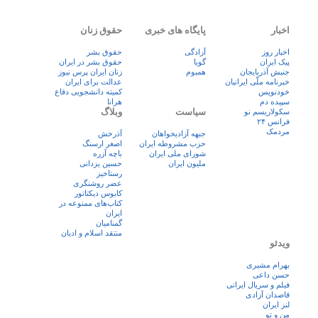
اخبار
پایگاه های خبری
حقوق زنان
اخبار روز
آزادگی
حقوق بشر
پيک ايران
گویا
حقوق بشر در ایران
جنبش آذربایجان
همبوم
زنان ايران پرس نيوز
خبرنامه ملّی ایرانیان
عدالت برای ایران
خودنویس
کمیته دانشجویی دفاع
سپیده دم
هرانا
سیاست
وبلاگ
سکولاریسم نو
فرانس ۲۴
مردمک
جبهه آزادیخواهان
آذرخش
حزب مشروطه ایران
اصغر ارسنگ
شورای ملی ایران
باچه آزره
ملیون ایران
حسین یزدانی
رستاخیز
عضر روشنگری
کابوس دیکتاتور
کتاب‌های ممنوعه در
ایران
گمنامیان
منتقد اسلام و ادیان
ویدئو
بهرام مشیری
حسن داعی
فيلم و سريال ايرانی
قاصدان آزادی
لنز ایران
من و تو