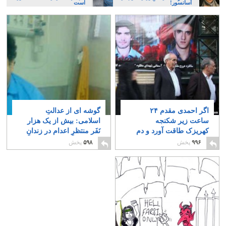
آسانسور!
است
اگر احمدی مقدم ۲۴
گوشه ای از عدالتِ
ساعت زیر شکنجه
اسلامی: بیش از یک هزار
کهریزک طاقت آورد و دم
نَفَر منتظرِ اعدام در زندانِ
نزد، به منتقدان خرده
رجایی شهر!
۶
۹۹۶
پخش
۵۹۸
پخش
بگیرد!
۲