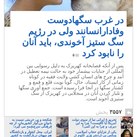
در غرب سگهادوست
وفادارانسانند ولی در رژیم
سگ ستیز آخوندی، باید آنان
را نابود کرد
۵
پس از آنکه قصابخانه کهریزک به دلیل رسوایی بین
المللی از جنایات بیشمار خود به حالت نیمه تعطیل در
آمد و چرخ های انسان کشی ولایت فقیه در کوتاه
زمانی از کار ایستاد، حال، گویا نوبت قلع و قمع و
کشتار سگها در آنجا فرا رسیده است. جمع آوری سگها
و تلبار کردن آنان در منجلابی در کهریزک از سگ
ستیزی آخوند است.
۳۵۵۷
پخش
تحریم ۸ ایرانی نما از سوی دولت
شکنجه و بی حرمتی نسبت به
آمریکا آیا کافیست؟ چرا به این
بانوان بزرگوار کشورمان، از چه
دیری، و چرا به این کمی؟
فرهنگی سرچشمه می گیرد؛
ایرانی، و یا تازیان؟
یکی از مَزایایِ حجابِ اسلامی:
ایران، محل کشتار و بازداشتگاه
سکسِ بی دَردسَرِ وَزیر عُلوم دَر
هم میهنان دربازگشت به کشور