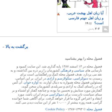
آیا زبان اهل بهشت عربی،
و زبان اهل جهنم فارسی
است؟
۱۹
۲۰۲
پخش
برگشت به بالا
فضول محله را بهتر بشناسید
فضول محله در ۱۳ اسفند ۱۳۸۷ پایه گذاری شد. این سایت کمبود و
نارسایی های
سیاسی
و
فرهنگی
کشورمان را زیر ذره بین گذاشته، و به
نقد می پردازد. هدف فضول محله کمک و راهگشایی است برای
رسیدن به
دموکراسی
،
سکولارسم
و
آزادی
در ایران. بر این اساس،
مسئولین فضول محله همواره به دنبال آوازند، نه
آوازه خوان
. آن کس
که در راستای کمک به آزادی و سربلندی کشورمان سخن گوید،
گفتارش مورد ستایش و تحسین ما بوده، و چنانچه گفتار او اشتباه و بر
مبنای سیاست نادرست برای
دموکراسی
مردم ایران باشد، مورد
انتقاد و اعتراض گروه ما قرار خواهد گرفت. برای آگاهی شما خواننده
گرامی، همه روزه بیشتر از ۱۰،۰۰۰ نفر از این سایت دیدن می کنند.
فضول محله
© ۱۳۹۳-۱۳۸۷ -
Cookie Policy