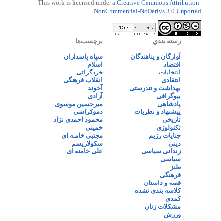
This work is licensed under a
Creative Commons Attribution-
NonCommercial-NoDerivs 3.0 Unported
رسته بندي
برچسب‌ها
آوارگان و پناهندگان
سپاه پاسداران
اقتصاد
اسلام
انتخابات
خردگرائی
انتقادی
انقلاب فرهنگی
بهداشت و تندرستی
آخوند
بیوگرافی
آزادی
پادشاهی
میرحسین موسوی
پیشنهاد و نظریات
دموکراسی
تاریخی
محمود احمدی نژاد
تکنولوژی
خمینی
جنایات رژیم
مجتبی خامنه ای
دینی
سکولاریسم
زندانی سیاسی
علی خامنه ای
سیاسی
طنز
فرهنگی
قصه و داستان
کلاسه بندی نشده
کمدی
مشکلات زنان
ورزش