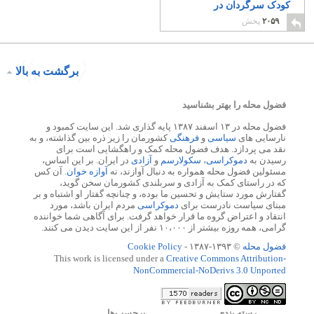
کودک سرگردان در
جستجوی درآمدی ناچیزند
۲۰۵۹
پخش
۶
برگشت به بالا
فضول محله را بهتر بشناسید
فضول محله در ۱۳ اسفند ۱۳۸۷ پایه گذاری شد. این سایت کمبود و
نارسایی های
سیاسی
و
فرهنگی
کشورمان را زیر ذره بین گذاشته، و به
نقد می پردازد. هدف فضول محله کمک و راهگشایی است برای
رسیدن به
دموکراسی
،
سکولارسم
و
آزادی
در ایران. بر این اساس،
مسئولین فضول محله همواره به دنبال آوازند، نه
آوازه خوان
. آن کس
که در راستای کمک به آزادی و سربلندی کشورمان سخن گوید،
گفتارش مورد ستایش و تحسین ما بوده، و چنانچه گفتار او اشتباه و بر
مبنای سیاست نادرست برای
دموکراسی
مردم ایران باشد، مورد
انتقاد و اعتراض گروه ما قرار خواهد گرفت. برای آگاهی شما خواننده
گرامی، همه روزه بیشتر از ۱۰،۰۰۰ نفر از این سایت دیدن می کنند.
فضول محله
© ۱۳۹۳-۱۳۸۷ -
Cookie Policy
This work is licensed under a
Creative Commons Attribution-
NonCommercial-NoDerivs 3.0 Unported
رسته بندي
برچسب‌ها