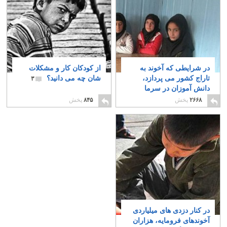
در شرایطی که آخوند به
از کودکان کار و مشکلات
تاراج کشور می پردازد،
شان چه می دانید؟
۳
دانش آموزان در سرما
روی زمین می لرزند
۴
۲۶۶۸
پخش
۸۴۵
پخش
در کنار دزدی های میلیاردی
آخوندهای فرومایه، هزاران