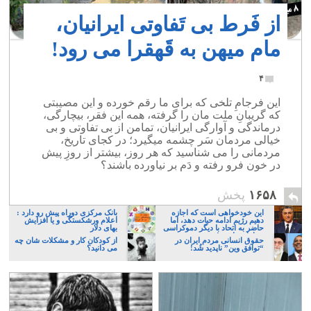
از فَرط بی تَفاوتی ایرانیان،
مام میهن به قَهقرا می رود!
۴
این فرجامِ تلخی که برای ما رقم خورده و این مصیبتی
که گریبانِ ملت مان را گرفته، همه این فقر، بیچارگی،
درماندگی و آوارگی ایرانیان، تمامن از بی تفاوتی و بی
خیالی مردمان سَر چشمه میگیرد؛ در کجای تاریخ،
مردمانی را می شناسید که هر روز، بیشتر از روزِ پیش
در خون فرو رفته و دَم بر نیاورده باشند؟
۱۶۵۸
پخش
این خودخواهی است که اجازه
بانک مرکزی دوراه پیش رو دارد :
دهیم رژیم ادامه حیات دهد، اما
اعلام ورشکستگی و یا افزایش
حاضر به اتحاد با دیگر دموکراسی
بهای دلار
خواهان نباشیم!
حقوق انسانی مردم ایران در
از کودکان کار و مشکلات شان چه
“توافق وین” ناپدید شُد!
می دانید؟