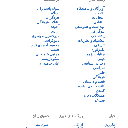
آوارگان و پناهندگان
سپاه پاسداران
اقتصاد
اسلام
انتخابات
خردگرائی
انتقادی
انقلاب فرهنگی
بهداشت و تندرستی
آخوند
بیوگرافی
آزادی
پادشاهی
میرحسین موسوی
پیشنهاد و نظریات
دموکراسی
تاریخی
محمود احمدی نژاد
تکنولوژی
خمینی
جنایات رژیم
مجتبی خامنه ای
دینی
سکولاریسم
زندانی سیاسی
علی خامنه ای
سیاسی
طنز
فرهنگی
قصه و داستان
کلاسه بندی نشده
کمدی
مشکلات زنان
ورزش
اخبار
پایگاه های خبری
حقوق زنان
اخبار روز
آزادگی
حقوق بشر