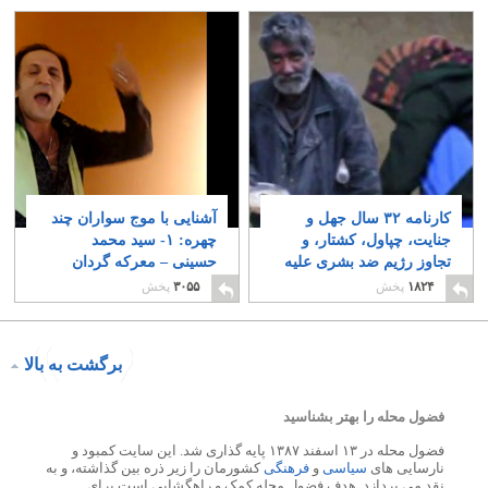
کارنامه ۳۲ سال جهل و
آشنایی با موج سواران چند
جنایت، چپاول، کشتار، و
چهره: ۱- سید محمد
تجاوز رژیم ضد بشری علیه
حسینی – معرکه گردان
ملت ایران
دیروز، وپشت هم انداز
۱۰
۱۸۲۴
پخش
۳۰۵۵
پخش
امروز
۹۱
برگشت به بالا
فضول محله را بهتر بشناسید
فضول محله در ۱۳ اسفند ۱۳۸۷ پایه گذاری شد. این سایت کمبود و
نارسایی های
سیاسی
و
فرهنگی
کشورمان را زیر ذره بین گذاشته، و به
نقد می پردازد. هدف فضول محله کمک و راهگشایی است برای