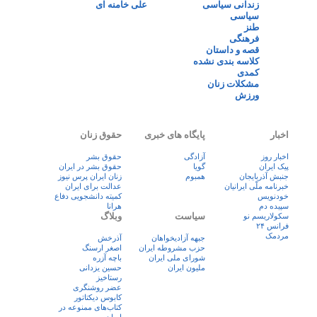
زندانی سیاسی
علی خامنه ای
سیاسی
طنز
فرهنگی
قصه و داستان
کلاسه بندی نشده
کمدی
مشکلات زنان
ورزش
اخبار
پایگاه های خبری
حقوق زنان
اخبار روز
آزادگی
حقوق بشر
پيک ايران
گویا
حقوق بشر در ایران
جنبش آذربایجان
همبوم
زنان ايران پرس نيوز
خبرنامه ملّی ایرانیان
عدالت برای ایران
خودنویس
کمیته دانشجویی دفاع
سپیده دم
هرانا
سیاست
وبلاگ
سکولاریسم نو
فرانس ۲۴
مردمک
جبهه آزادیخواهان
آذرخش
حزب مشروطه ایران
اصغر ارسنگ
شورای ملی ایران
باچه آزره
ملیون ایران
حسین یزدانی
رستاخیز
عضر روشنگری
کابوس دیکتاتور
کتاب‌های ممنوعه در