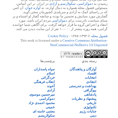
رسیدن به
دموکراسی
،
سکولارسم
و
آزادی
در ایران. بر این اساس،
مسئولین فضول محله همواره به دنبال آوازند، نه
آوازه خوان
. آن کس
که در راستای کمک به آزادی و سربلندی کشورمان سخن گوید،
گفتارش مورد ستایش و تحسین ما بوده، و چنانچه گفتار او اشتباه و بر
مبنای سیاست نادرست برای
دموکراسی
مردم ایران باشد، مورد
انتقاد و اعتراض گروه ما قرار خواهد گرفت. برای آگاهی شما خواننده
گرامی، همه روزه بیشتر از ۱۰،۰۰۰ نفر از این سایت دیدن می کنند.
فضول محله
© ۱۳۹۳-۱۳۸۷ -
Cookie Policy
This work is licensed under a
Creative Commons Attribution-
NonCommercial-NoDerivs 3.0 Unported
رسته بندي
برچسب‌ها
آوارگان و پناهندگان
سپاه پاسداران
اقتصاد
اسلام
انتخابات
خردگرائی
انتقادی
انقلاب فرهنگی
بهداشت و تندرستی
آخوند
بیوگرافی
آزادی
پادشاهی
میرحسین موسوی
پیشنهاد و نظریات
دموکراسی
تاریخی
محمود احمدی نژاد
تکنولوژی
خمینی
جنایات رژیم
مجتبی خامنه ای
دینی
سکولاریسم