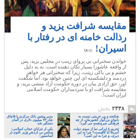
مقایسه شرافت یزید و
رذالت خامنه ای در رفتار با
اسیران!
۱۸
خواندن سخنرانی بی پروای زینب در مجلس یزید، پس
از واقعه عاشورا بسیار تکان دهنده است. نه به دلیل
خشم و بی باکی زینب، زیرا که سخنرانی هر خواهر
دردمند و دلشکسته ای این چنین خواهد بود. اما شگفت
آور، حق آزادی بیان در دوره حکومت آزاد منشی یزید، و
مقایسه شرافت او با سردمداران حکومت اسلامی
ایران است!.
۲۳۳۸
پخش
شکنجه و بی حرمتی نسبت به
مدیر پیشین بانک مرکزی با قاچاق
بانوان بزرگوار کشورمان، از چه
چک ۷۲ میلیون دلاری در آلمان
فرهنگی سرچشمه می گیرد؛
دستگیر شد
ایرانی، و یا تازیان؟
تحریم ۸ ایرانی نما از سوی دولت
یکی از مَزایایِ حجابِ اسلامی:
آمریکا آیا کافیست؟ چرا به این
سکسِ بی دَردسَرِ وَزیر عُلوم دَر
دیری، و چرا به این کمی؟
آسانسور!