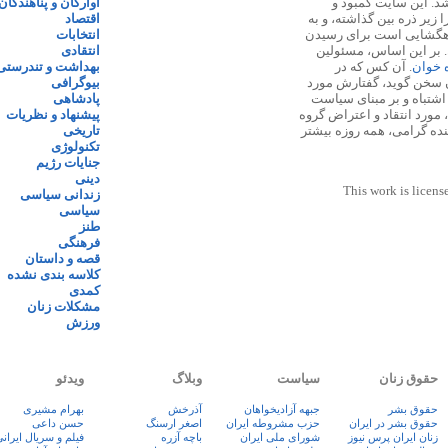
 ۱۳۸۷ پایه گذاری شد. این سایت کمبود و
آوارگان و پناهندگان
زیر ذره بین گذاشته، و به
اقتصاد
اهگشایی است برای رسیدن
انتخابات
. بر این اساس، مسئولین
انتقادی
ه خوان
. آن کس که در
بهداشت و تندرستی
 سخن گوید، گفتارش مورد
بیوگرافی
 اشتباه و بر مبنای سیاست
پادشاهی
مورد انتقاد و اعتراض گروه
پیشنهاد و نظریات
نده گرامی، همه روزه بیشتر
تاریخی
تکنولوژی
جنایات رژیم
دینی
This work is licens
زندانی سیاسی
سیاسی
طنز
فرهنگی
قصه و داستان
کلاسه بندی نشده
کمدی
مشکلات زنان
ورزش
حقوق زنان
سیاست
وبلاگ
ویدئو
حقوق بشر
جبهه آزادیخواهان
آذرخش
بهرام مشیری
حقوق بشر در ایران
حزب مشروطه ایران
اصغر ارسنگ
حسن داعی
زنان ايران پرس نيوز
شورای ملی ایران
باچه آزره
فيلم و سريال ايران