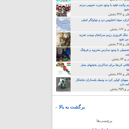
م ولایت فقیه با وجود نفرت عمومی مردم
 شود
اران، سپاه اختاپوس دزد و چپاولگر اصلی
ت
جنگ افروزی رژیم سرانجام موجب تجزیه
می شود
تحصیلی با وجود مدارس مخروبه و فرهنگ
نی
لائی کردها برای جداکردن بخشهای محل
د
یهنان کولبر کرد به وسیله پاسداران جنایتکار
مه دارد
برگشت به بالا
برچسب‌ها