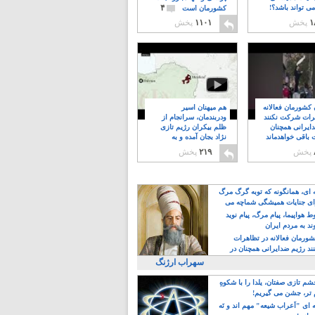
۴
ی تواند باشد؟!
کشورمان است
۱
پخش
۱۱۰۱
پخش
ن کشورمان فعالانه
هم میهنان اسیر
رات شرکت نکنند
ودربندمان، سرانجام از
ایرانی همچنان
ظلم بیکران رژیم تازی
 باقی خواهدماند
نژاد بجان آمده و به
۸
خبابانها ریختند
پخش
۲۱۹
پخش
ه ای، همانگونه که توبه گرگ مرگ
ی جنایات همیشگی شماچه می
!
 هواپیما، پیام مرگ، پیام نوید
د به مردم ایران
کشورمان فعالانه در تظاهرات
د رژیم ضدایرانی همچنان در
 خواهدماند
سهراب ارژنگ
م تازی صفتان، یلدا را با شکوهِ
 تر، جشن می گیریم!
 ای "اَعراب شیعه" مهم اند و نَه