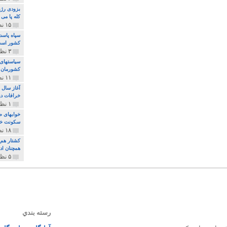
بزودی رژی
کله پا می
۱۵ نظر و ۳۲۷ پخش
سپاه پاسد
کشور اس
۳ نظر و ۱۶۲ پخش
سیاستهای 
کشورمان 
۱۱ نظر و ۳۱۵ پخش
آغاز سال 
خرافات دی
۱ نظر و ۷۴ پخش
خوابهای ط
سکونت خو
۱۸ نظر و ۸۹۷ پخش
کشتار هم م
همچنان ادا
۵ نظر و ۲۵۹ پخش
رسته بندي