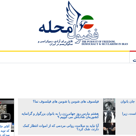
تلاش برای آزادی، دموکراسی و
THE PURSUIT OF FREEDOM,
سکولاریسم در ایران
DEMOCRACY & SECULARISM IN IRAN
ت
جان بانوان
فیلسوف های شومن یا شومن های فیلسوف نما؟
است، زیرا
هشتم مارس روز جهانی زن را به بانوان بزرگوار و گرانمایه
کشورمان شادباش می گوییم ۹
آیا نباید به سلامت روانی مردمی که از اموات انتظار کمک
آقای خام
دارند، شک کرد؟
که توبه
سزای ج