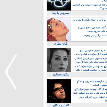
یرانی!
رویداد سال ۵۷؛ شورش و دَسیسه و یا انقلابی
خش ۲)
سیروس پارسا
روحانی و اصلاح طلبان از پشت به
ی گناه ، شجاعی و حاج صفی از
یم ملی محروم شدند.
ست نژادپرستی بدهید!
باران بهاری
طرح مخوف حکومتی برای
جه گران دولتی به قتل و جنایت
در جستجوی تغییر قوانین اسلامی،
ام جمعه مدل لباس شنا تا آخوند
مجنسگرا!
رونده دو دختر جوان ایرانی که به
 ماموران حکومت اسلامی، حلق
شکوه بختیاری
 به تاریخچه میانه روی و اصلاح
مهوری اسلامی
وتبال گًل خوردند، مردم ایران گول
ا برنده بازی، حکومت اسلامی شد!
م اسلامی روی کار آمد و چرا
>
؟!
کاسپین ماکان