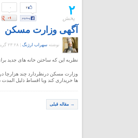
۲
۰
۲
پخش
آگهی وزارت مسکن
نوشته
سهراب ارژنگ
|
۲۳:۲۸ گرينويچ - سه شنبه ۱۳ اسفند ۱۳۸۷
نظربه این که ساختن خانه های جدید برا
وزارت مسکن درنظردارد چند هزارچا در د
ها خریداری کند وبا اقساط ذلیل المدت در
→ مقاله قبلی