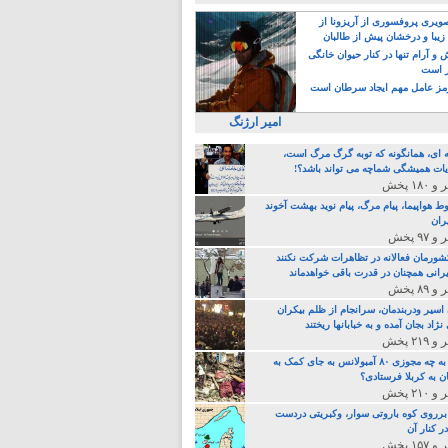
یری پروفسوری از آریزونا از
زیبا و درخشان پیش از طالبان
 آرام تنها در کنار حیوان خانگی
ر است
ز عامل مهم ایجاد سرطان است
امیر ارژنگ
ه ای، همانگونه که توبه گرگ مرگ است،
ات همیشگی شماچه می تواند باشد؟!
ط هواپیما، پیام مرگ، پیام نوید بهشت آخوند
ران
 کشورمان فعالانه در تظاهرات شرکت نکنند
رانی همچنان در قدرت باقی خواهدماند
 اسیر ودربندمان، سرانجام از ظلم بیکران
نژاد بجان آمده و به خبابانها ریختند
خامنه ای، به چه مجوزی ۸۰ آمبولانس به جای کمک به
ن به کربلا فرستادی؟
 برروی کوه باروتی سوار، وکبریتی دردست
ر کنار آن