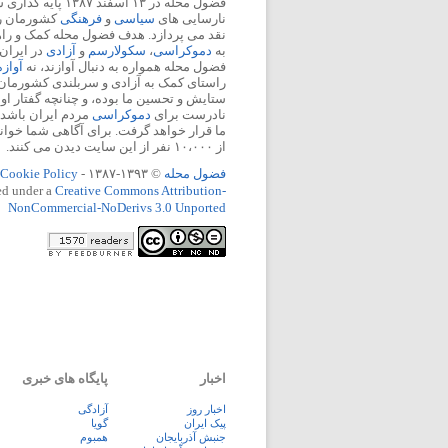
فضول محله در ۱۳ اسفند
نارسایی های
سیاسی
و
فرهنگی
کشورمان را 
نقد می پردازد. هدف فضول محله کمک و ر
به
دموکراسی
،
سکولارسم
و
آزادی
در ایران
فضول محله همواره به دنبال آوازند، نه
آواز
راستای کمک به آزادی و سربلندی کشورمان
ستایش و تحسین ما بوده، و چنانچه گفتار او
نادرست برای
دموکراسی
مردم ایران باشد، 
ما قرار خواهد گرفت. برای آگاهی شما خوان
از ۱۰،۰۰۰ نفر از این سایت دیدن می کنند.
فضول محله
© ۱۳۹۳-۱۳۸۷ -
Cookie Policy
ed under a
Creative Commons Attribution-
NonCommercial-NoDerivs 3.0 Unported
اخبار
پایگاه های خبری
اخبار روز
آزادگی
پيک ايران
گویا
جنبش آذربایجان
همبوم