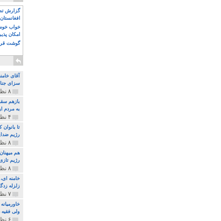
گزارش تصو
افغانستان 
خواب خوش و
امکان پذی
گوشت قرم
آقای خامن
سزای جنای
۸ نظر و ۱۸۰ پخش
بازهم سقو
به مردم ای
۴ نظر و ۹۷ پخش
تا بانوان
رژیم ضدای
۸ نظر و ۸۹ پخش
هم میهنان
رژیم تازی 
۸ نظر و ۲۱۹ پخش
زلزله زدگا
۷ نظر و ۲۱۰ پخش
خاورمیانه
ولی فقیه د
۶ نظر و ۱۵۷ پخش