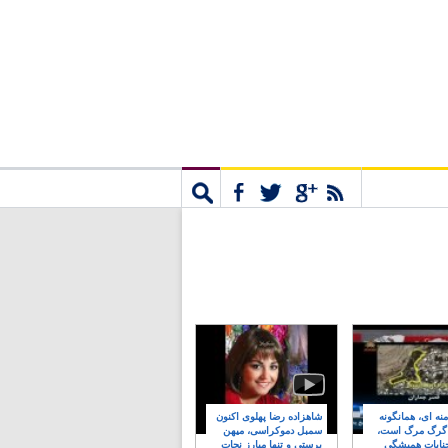
مشترک
جستجو
نه ای، همانگونه
شاهزاده رضا پهلوی اکنون
 گرگ مرگ است،
سمبل دموکراسی، میهن
نایات همیشگی
پرستی و تنها مبارز نجات