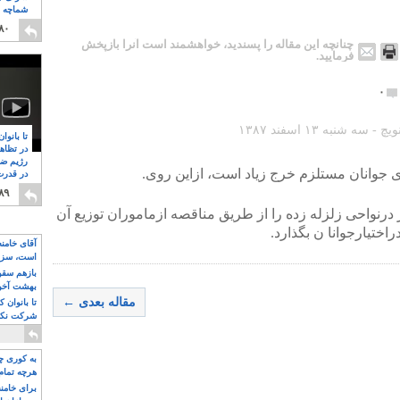
شماچه م
۸
۸۰
چنانچه این مقاله را پسندید، خواهشمند است آنرا بازپخش
فرمایید.
۰
تا بانوا
در تظاه
رژیم ضد
ی جوانان مستلزم خرج زیاد است، ازاین روی.
در قدرت
۸
۸۹
رنواحی زلزله زده را از طریق مناقصه ازماموران توزیع آن
اختیارجوانا ن بگذارد.
آقای خامن
است، سزا
تواند باشد؟
بازهم سقوط
بهشت آخون
مقاله بعدی ←
تا بانوان 
شرکت نکنن
قدرت باقی
به کوری چش
هرچه تمام
برای خامنه