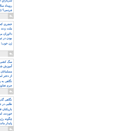
سربازانِ ا
مَردمی؟ (بَ
خنجری که 
ملت زدند
دلاوران ب
بودن در ت
ژن خوب! ت
سگ کشی، 
آموزش شکن
بیشتر
مسلمانان 
از دختر ام
مسلمان ه
نگاهی به پ
جرم تجاوز
آویز شدند!
نگاهی گذرا
طلبی در ج
بازیکنان ف
خوردند، ام
چگونه رژی
پایدار ماند