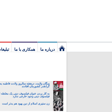
درباره ما
همکاری با ما
تبلیغا
نخستین
برگ
سگان ولایت، درهفته سالروز ولادت فاطمه به 
گرانقدر کشورمان افتادند
به کار بردن عنوان فیلسوف دینی یک مغلطه 
فیلسوف دینی وجود خارجی ندارد
زن ستیزی اسلام از دین یهود هم بدتر است