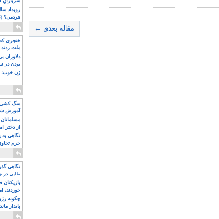
سربازانِ ا
مَردمی؟ (بَ
مقاله بعدی ←
خنجری که 
ملت زدند
دلاوران ب
بودن در ت
ژن خوب! ت
سگ کشی، 
آموزش شکن
بیشتر
مسلمانان 
از دختر ام
مسلمان ه
نگاهی به پ
جرم تجاوز
آویز شدند!
نگاهی گذرا
طلبی در ج
بازیکنان ف
خوردند، ام
چگونه رژی
پایدار ماند