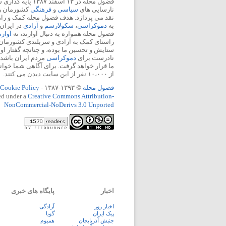
فضول محله در ۱۳ اسفند
نارسایی های
سیاسی
و
فرهنگی
کشورمان را 
نقد می پردازد. هدف فضول محله کمک و ر
به
دموکراسی
،
سکولارسم
و
آزادی
در ایران
فضول محله همواره به دنبال آوازند، نه
آواز
راستای کمک به آزادی و سربلندی کشورمان
ستایش و تحسین ما بوده، و چنانچه گفتار او
نادرست برای
دموکراسی
مردم ایران باشد، 
ما قرار خواهد گرفت. برای آگاهی شما خوان
از ۱۰،۰۰۰ نفر از این سایت دیدن می کنند.
فضول محله
© ۱۳۹۳-۱۳۸۷ -
Cookie Policy
ed under a
Creative Commons Attribution-
NonCommercial-NoDerivs 3.0 Unported
اخبار
پایگاه های خبری
اخبار روز
آزادگی
پيک ايران
گویا
جنبش آذربایجان
همبوم