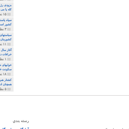
بزودی رژی
کله پا می
۱۵ نظر و ۳۲۷ پخش
سپاه پاسد
کشور اس
۳ نظر و ۱۶۲ پخش
سیاستهای 
کشورمان 
۱۱ نظر و ۳۱۵ پخش
آغاز سال 
خرافات دی
۱ نظر و ۷۴ پخش
خوابهای ط
سکونت خو
۱۸ نظر و ۸۹۷ پخش
کشتار هم م
همچنان ادا
۵ نظر و ۲۵۹ پخش
رسته بندي