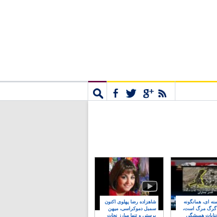
مشترک
جستجو
نه ای، همانگونه
شاهزاده رضا پهلوی اکنون
 گرگ مرگ است،
سمبل دموکراسی، میهن
نایات همیشگی
پرستی و تنها مبارز نجات