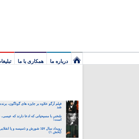
درباره ما
همکاری با ما
تبلیغا
نخستین
برگ
فیلم آرگو علاوه بر جایزه های گوناگون، برنده
شد
سُخنی با مسیحیانی که ادعا دارند که عیسی،
است!
رویداد سال ۵۷؛ شورش و دَسیسه و یا انقل
(بَخش ۱)