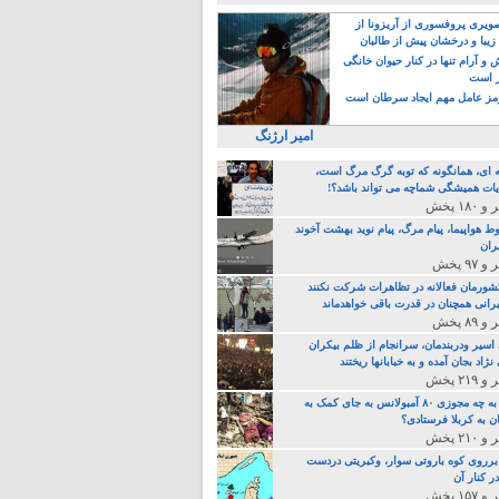
یری پروفسوری از آریزونا از
زیبا و درخشان پیش از طالبان
 آرام تنها در کنار حیوان خانگی
ر است
ز عامل مهم ایجاد سرطان است
امیر ارژنگ
ه ای، همانگونه که توبه گرگ مرگ است،
ات همیشگی شماچه می تواند باشد؟!
ط هواپیما، پیام مرگ، پیام نوید بهشت آخوند
ران
 کشورمان فعالانه در تظاهرات شرکت نکنند
رانی همچنان در قدرت باقی خواهدماند
 اسیر ودربندمان، سرانجام از ظلم بیکران
نژاد بجان آمده و به خبابانها ریختند
خامنه ای، به چه مجوزی ۸۰ آمبولانس به جای کمک به
ن به کربلا فرستادی؟
 برروی کوه باروتی سوار، وکبریتی دردست
ر کنار آن