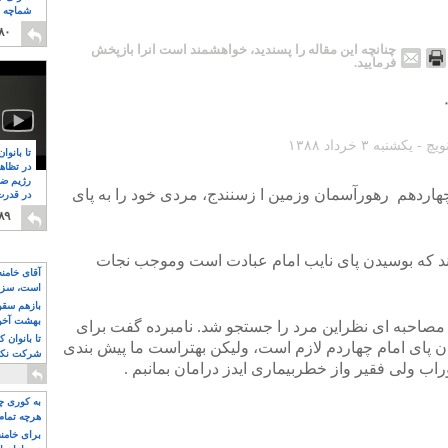
شماچه م
۸
۸۰
چنانچه این مقاله را پسندید، خواهشمند است آنرا بازپخش
فرمایید.
تا بانوا
در تظاه
رژیم ضد
 چهاردهم رهورآسمان وزمین ا زسنندج، مردی خود را به پای
در قدرت
۸
۸۹
د که بوسیدن پای نایب امام عبادت است وموجب نجات
آقای خامن
است، سزا
تواند باشد؟
بازهم سقوط
بهشت آخون
صاحبه ای نظراین مرد را جستجو شد. نامبرده گفت برای
تا بانوان 
پای امام چهاردم لازم است، ولیکن بهتراست ما پیش بندی
شرکت نکنن
وراب ولی فقیر واز خطربیماری ایدز درامان بمانبم .
قدرت باقی
به کوری چش
هرچه تمام
برای خامنه