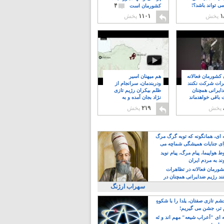
۴
ی تواند باشد؟!
کشورمان است
۱
پخش
۱۱۰۱
پخش
ن کشورمان فعالانه
هم میهنان اسیر
رات شرکت نکنند
ودربندمان، سرانجام از
ایرانی همچنان
ظلم بیکران رژیم تازی
 باقی خواهدماند
نژاد بجان آمده و به
۸
خبابانها ریختند
پخش
۲۱۹
پخش
ه ای، همانگونه که توبه گرگ مرگ
ی جنایات همیشگی شماچه می
!
 هواپیما، پیام مرگ، پیام نوید
د به مردم ایران
کشورمان فعالانه در تظاهرات
د رژیم ضدایرانی همچنان در
 خواهدماند
سهراب ارژنگ
م تازی صفتان، یلدا را با شکوهِ
 تر، جشن می گیریم!
 ای "اَعراب شیعه" مهم اند و نَه