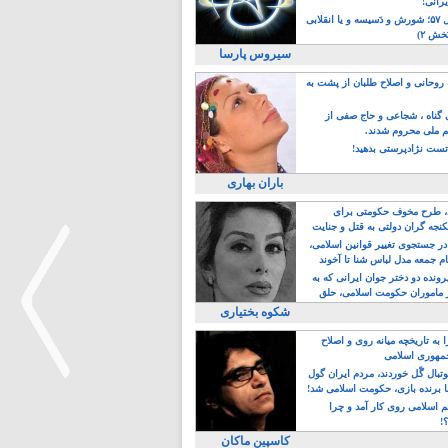
یرانی!
رویداد سال ۵۷؛ شورش و دَسیسه و یا انقلابی
خش ۲)
سیروس پارسا
روحانی و اصلاح طلبان از پشت به
ی گناه ، شجاعی و حاج صفی از
یم ملی محروم شدند.
ست نژادپرستی بدهید!
باران بهاری
طرح مخوف حکومتی برای
جه گران دولتی به قتل و جنایت
در جستجوی تغییر قوانین اسلامی،
ام جمعه مدل لباس شنا تا آخوند
مجنسگرا!
رونده دو دختر جوان ایرانی که به
 ماموران حکومت اسلامی، حلق
شکوه بختیاری
 به تاریخچه میانه روی و اصلاح
مهوری اسلامی
وتبال گًل خوردند، مردم ایران گول
ا برنده بازی، حکومت اسلامی شد!
م اسلامی روی کار آمد و چرا
>
؟!
کاسپین ماکان