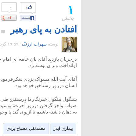
۱
۰
۱
پخش
افتادن به پای رهبر
۰
نوشته
سهراب ارژنگ
|
۱۹:۵۹ گرينويچ - یکشنبه ۳ خرداد ۱۳۸۸
درجریان بازدید آقای نان خامه ای امام
اوانداخت وبرآن بوسه زد.
آقای آیت الله مسواک یزدی شکرفرمودن
انسان درروز رستاخیزخواهد بود.
شنگول منگول خبرنگارما درسنندج طی م
صواب واجر گرفتن درروز آخرت، بوسیدن 
به دهان داشته باشیم تا ازبوی گند پا وج
بیماری ایدز
محمدتقی مصباح یزدی