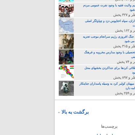
م ولایت فقیه با وجود نفرت عمومی مردم
 شود
اران، سپاه اختاپوس دزد و چپاولگر اصلی
ت
جنگ افروزی رژیم سرانجام موجب تجزیه
می شود
تحصیلی با وجود مدارس مخروبه و فرهنگ
نی
لائی کردها برای جداکردن بخشهای محل
د
یهنان کولبر کرد به وسیله پاسداران جنایتکار
مه دارد
برگشت به بالا
برچسب‌ها