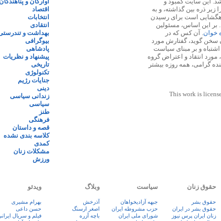
 ۱۳۸۷ پایه گذاری شد. این سایت کمبود و
آوارگان و پناهندگان
زیر ذره بین گذاشته، و به
اقتصاد
اهگشایی است برای رسیدن
انتخابات
. بر این اساس، مسئولین
انتقادی
ه خوان
. آن کس که در
بهداشت و تندرستی
 سخن گوید، گفتارش مورد
بیوگرافی
 اشتباه و بر مبنای سیاست
پادشاهی
مورد انتقاد و اعتراض گروه
پیشنهاد و نظریات
نده گرامی، همه روزه بیشتر
تاریخی
تکنولوژی
جنایات رژیم
دینی
This work is licens
زندانی سیاسی
سیاسی
طنز
فرهنگی
قصه و داستان
کلاسه بندی نشده
کمدی
مشکلات زنان
ورزش
حقوق زنان
سیاست
وبلاگ
ویدئو
حقوق بشر
جبهه آزادیخواهان
آذرخش
بهرام مشیری
حقوق بشر در ایران
حزب مشروطه ایران
اصغر ارسنگ
حسن داعی
زنان ايران پرس نيوز
شورای ملی ایران
باچه آزره
فيلم و سريال ايران