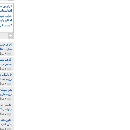
گزارش تصو
افغانستان 
خواب خوش و
امکان پذی
گوشت قرم
آقای خامن
سزای جنای
۸ نظر و ۱۸۰ پخش
بازهم سقو
به مردم ای
۴ نظر و ۹۷ پخش
تا بانوان
رژیم ضدای
۸ نظر و ۸۹ پخش
هم میهنان
رژیم تازی 
۸ نظر و ۲۱۹ پخش
زلزله زدگا
۷ نظر و ۲۱۰ پخش
خاورمیانه
ولی فقیه د
۶ نظر و ۱۵۷ پخش