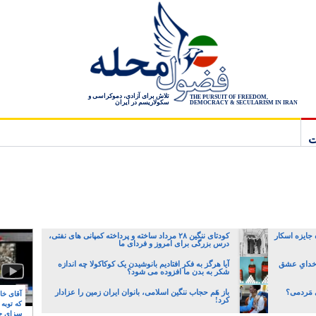
تلاش برای آزادی، دموکراسی و
THE PURSUIT OF FREEDOM,
سکولاریسم در ایران
DEMOCRACY & SECULARISM IN IRAN
ت
 جایزه اسکار
کودتای ننگین ۲۸ مرداد ساخته و پرداخته کمپانی های نفتی،
درس بزرگی برای امروز و فردای ما
 خدایِ عشق
آیا هرگز به فکر افتادیم بانوشیدن یک کوکاکولا چه اندازه
شکر به بدن ما افزوده می شود؟
ابی مَردمی؟
باز هَم حجاب ننگین اسلامی، بانوان ایران زمین را عزادار
آقای خام
کرد!
که توبه
سزای ج