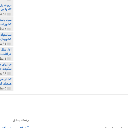
بزودی رژی
کله پا می
۱۵ نظر و ۳۲۷ پخش
سپاه پاسد
کشور اس
۳ نظر و ۱۶۲ پخش
سیاستهای 
کشورمان 
۱۱ نظر و ۳۱۵ پخش
آغاز سال 
خرافات دی
۱ نظر و ۷۴ پخش
خوابهای ط
سکونت خو
۱۸ نظر و ۸۹۷ پخش
کشتار هم م
همچنان ادا
۵ نظر و ۲۵۹ پخش
رسته بندي