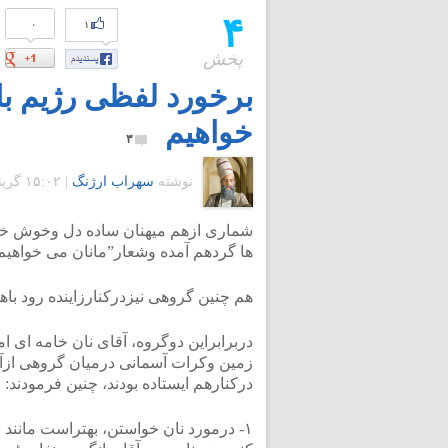
۴
۰
۱
پخش
برخورد لفظی رژیم با
خواهیم
۳
نوشته
سهراب ارژنگ
|
۱۵:۰۲ گرينويچ - جمعه ۸ خرداد ۱۳۸۸
شماری ازهم میهنان ساده دل وخوش خیال 
ها گردهم آمده وشعار”مانان می خواهیم”
هم چنین گروهی نیزدرکنارزاینده رود باه
دربرابراین دوگروه، آقای نان خامه ای ا
زمین وکرات آسمانی درمیان گروهی ازآ
درکنارهم ایستاده بودند، چنین فرمودند:
١- درمورد نان خواستن، بهتراست مانند