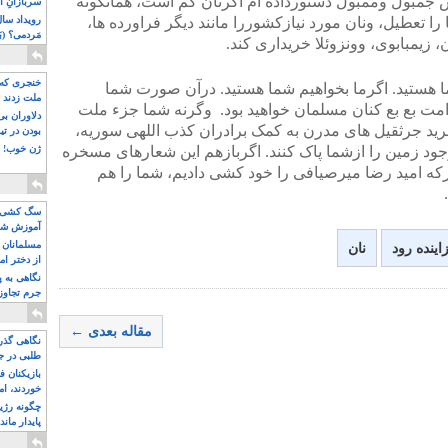
یس جمبول وممبول دستورداده ام اگرنان کم است، همانگونه
سربازانِ ا
 را تعطیل، ونان مورد نیازکشوررا مانند دیگر فراورده ها،
مَردمی؟ (بَ
 زیمبابوی، وونزوئلا خریداری کند.
خنجری که 
ما هستید. اگرما بخواهیم شما هستید. درآن صورت شما
ملت زدند
امت بع بع کنان مسلمان خواهید بود. وگرنه شما جزء ملت
دلاوران ب
 خرید جرثقیل های مدرن به کمک برادران کذب اللهی سوریه،
بودن در ت
روجود زمین را ازشما پاک کنند. اگربازهم این شعارهای مسخره
ژن خوب! ت
که امید رضا میرصیافی را خود کشی دادیم، شما را هم
سگ کشی، 
آموزش شکن
بیشتر
مسلمانان 
اینده رود
نان
از دختر ام
مسلمان ه
نگاهی به پ
جرم تجاوز
آویز شدند!
مقاله بعدی ←
نگاهی گذرا
طلبی در ج
بازیکنان ف
خوردند، ام
چگونه رژی
پایدار ماند