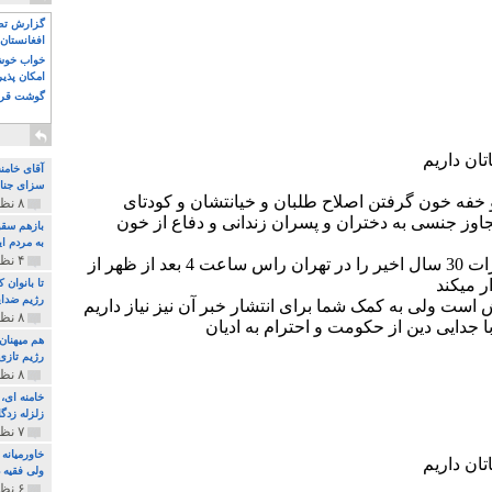
گزارش تصو
افغانستان 
خواب خوش و
امکان پذی
گوشت قرم
آقای خامن
سزای جنای
۸ نظر و ۱۸۰ پخش
بازهم سقو
به مردم ای
۴ نظر و ۹۷ پخش
تا بانوان
رژیم ضدای
۸ نظر و ۸۹ پخش
هم میهنان
رژیم تازی 
۸ نظر و ۲۱۹ پخش
زلزله زدگا
۷ نظر و ۲۱۰ پخش
خاورمیانه
ولی فقیه د
۶ نظر و ۱۵۷ پخش