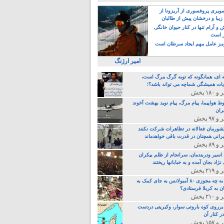
یری پروفسوری از آریزونا از
زیبا و درخشان پیش از طالبان
 آرام تنها در کنار حیوان خانگی
ر است
ز عامل مهم ایجاد سرطان است
امیر ارژنگ
ه ای، همانگونه که توبه گرگ مرگ است،
ات همیشگی شماچه می تواند باشد؟!
ط هواپیما، پیام مرگ، پیام نوید بهشت آخوند
ران
 کشورمان فعالانه در تظاهرات شرکت نکنند
رانی همچنان در قدرت باقی خواهدماند
 اسیر ودربندمان، سرانجام از ظلم بیکران
نژاد بجان آمده و به خبابانها ریختند
خامنه ای، به چه مجوزی ۸۰ آمبولانس به جای کمک به
ن به کربلا فرستادی؟
 برروی کوه باروتی سوار، وکبریتی دردست
ر کنار آن