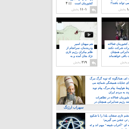
۴
ی تواند باشد؟!
کشورمان است
۱
پخش
۱۱۰۱
پخش
ن کشورمان فعالانه
هم میهنان اسیر
رات شرکت نکنند
ودربندمان، سرانجام از
ایرانی همچنان
ظلم بیکران رژیم تازی
 باقی خواهدماند
نژاد بجان آمده و به
۸
خبابانها ریختند
پخش
۲۱۹
پخش
ه ای، همانگونه که توبه گرگ مرگ
ی جنایات همیشگی شماچه می
!
 هواپیما، پیام مرگ، پیام نوید
د به مردم ایران
کشورمان فعالانه در تظاهرات
د رژیم ضدایرانی همچنان در
 خواهدماند
سهراب ارژنگ
م تازی صفتان، یلدا را با شکوهِ
 تر، جشن می گیریم!
 ای "اَعراب شیعه" مهم اند و نَه