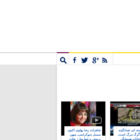
مشترک
جستجو
نه ای، همانگونه
شاهزاده رضا پهلوی اکنون
 گرگ مرگ است،
سمبل دموکراسی، میهن
نایات همیشگی
پرستی و تنها مبارز نجات