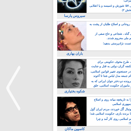
یرانی!
رویداد سال ۵۷؛ شورش و دَسیسه و یا انقلابی
خش ۲)
سیروس پارسا
روحانی و اصلاح طلبان از پشت به
ی گناه ، شجاعی و حاج صفی از
یم ملی محروم شدند.
ست نژادپرستی بدهید!
باران بهاری
طرح مخوف حکومتی برای
جه گران دولتی به قتل و جنایت
در جستجوی تغییر قوانین اسلامی،
ام جمعه مدل لباس شنا تا آخوند
مجنسگرا!
رونده دو دختر جوان ایرانی که به
 ماموران حکومت اسلامی، حلق
شکوه بختیاری
 به تاریخچه میانه روی و اصلاح
مهوری اسلامی
وتبال گًل خوردند، مردم ایران گول
ا برنده بازی، حکومت اسلامی شد!
م اسلامی روی کار آمد و چرا
>
؟!
کاسپین ماکان