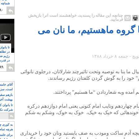
شماچه م
۸
۸۰
چنانچه این مقاله را پسندید، خواهشمند است آنرا بازپخش
فرمایید.
 گروه ماهستیم، ما نان می
تا بانوا
در تظاه
رژیم ضد
در قدرت
۸
۸۹
ما بنا به توصیه وتحت تاثیرچند شارلاتان، درجلوی نانوائی
 خود را به گوش گردن کلفتان رژیم رساندند.
آقای خامن
است، سزا
م آمده وبه شعاردادن “ما هستیم” پرداختند.
تواند باشد؟
بازهم سقوط
بهشت آخون
مام چهاردهم ونایب امام کنونی یعنی امام دوازدهم درکره
تا بانوان 
شرکت نکنن
خوندهائی که خیک به خیک، خوک به خوک، وشکم به شکم
قدرت باقی
به کوری چش
هرچه تمام
 بچه آدم ساکت ومودب به صف بایستید ونان خود را خریداری
برای خامنه