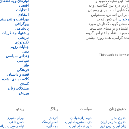
 ۱۳۸۷ پایه گذاری شد. این سایت کمبود و
آوارگان و پناهندگان
زیر ذره بین گذاشته، و به
اقتصاد
اهگشایی است برای رسیدن
انتخابات
. بر این اساس، مسئولین
انتقادی
ه خوان
. آن کس که در
بهداشت و تندرستی
 سخن گوید، گفتارش مورد
بیوگرافی
 اشتباه و بر مبنای سیاست
پادشاهی
مورد انتقاد و اعتراض گروه
پیشنهاد و نظریات
نده گرامی، همه روزه بیشتر
تاریخی
تکنولوژی
جنایات رژیم
دینی
This work is licens
زندانی سیاسی
سیاسی
طنز
فرهنگی
قصه و داستان
کلاسه بندی نشده
کمدی
مشکلات زنان
ورزش
حقوق زنان
سیاست
وبلاگ
ویدئو
حقوق بشر
جبهه آزادیخواهان
آذرخش
بهرام مشیری
حقوق بشر در ایران
حزب مشروطه ایران
اصغر ارسنگ
حسن داعی
زنان ايران پرس نيوز
شورای ملی ایران
باچه آزره
فيلم و سريال ايران