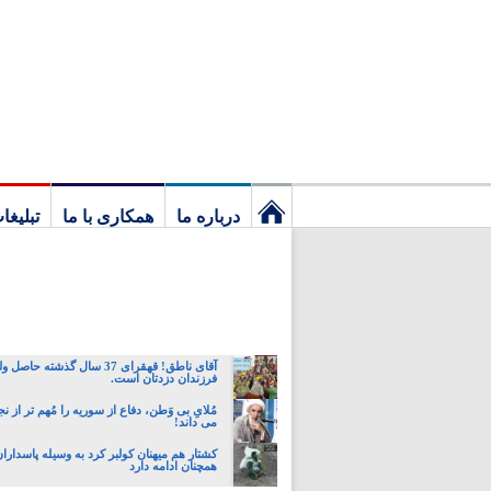
درباره ما
همکاری با ما
تبلیغا
نخستین
برگ
آقای ناطق! قهقرای 37 سال گذشته حا
فرزندان دزدتان است.
مُلایِ بی وَطن، دفاع از سوریه را مُهم تر از 
می داند!
کشتار هم میهنان کولبر کرد به وسیله پاسداران 
همچنان ادامه دارد