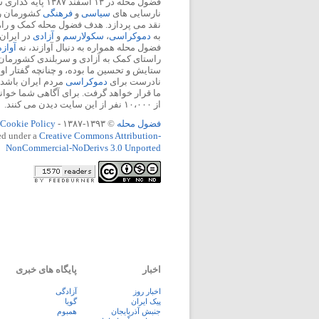
فضول محله در ۱۳ اسفند
نارسایی های
سیاسی
و
فرهنگی
کشورمان را 
نقد می پردازد. هدف فضول محله کمک و ر
به
دموکراسی
،
سکولارسم
و
آزادی
در ایران
فضول محله همواره به دنبال آوازند، نه
آواز
راستای کمک به آزادی و سربلندی کشورمان
ستایش و تحسین ما بوده، و چنانچه گفتار او
نادرست برای
دموکراسی
مردم ایران باشد، 
ما قرار خواهد گرفت. برای آگاهی شما خوان
از ۱۰،۰۰۰ نفر از این سایت دیدن می کنند.
فضول محله
© ۱۳۹۳-۱۳۸۷ -
Cookie Policy
ed under a
Creative Commons Attribution-
NonCommercial-NoDerivs 3.0 Unported
اخبار
پایگاه های خبری
اخبار روز
آزادگی
پيک ايران
گویا
جنبش آذربایجان
همبوم