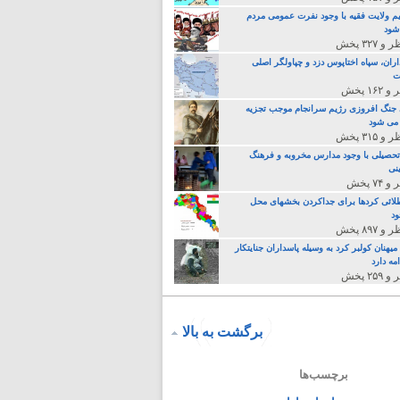
م ولایت فقیه با وجود نفرت عمومی مردم
 شود
اران، سپاه اختاپوس دزد و چپاولگر اصلی
ت
جنگ افروزی رژیم سرانجام موجب تجزیه
می شود
تحصیلی با وجود مدارس مخروبه و فرهنگ
نی
لائی کردها برای جداکردن بخشهای محل
د
یهنان کولبر کرد به وسیله پاسداران جنایتکار
مه دارد
برگشت به بالا
برچسب‌ها