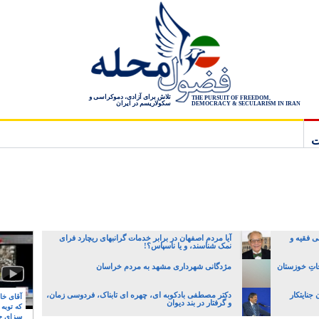
تلاش برای آزادی، دموکراسی و
THE PURSUIT OF FREEDOM,
سکولاریسم در ایران
DEMOCRACY & SECULARISM IN IRAN
ت
صل ولی فقیه و
آیا مردم اصفهان در برابر خدمات گرانبهای ریچارد فرای
نمک شناسند، و یا ناسپاس؟!
نجاتِ خوزستان
مژدگانی شهرداری مشهد به مردم خراسان
جنایتکار
دکتر مصطفی بادکوبه ای، چهره ای تابناک، فردوسی زمان،
آقای خام
و گرفتار در بند دیوان
که توبه
سزای ج