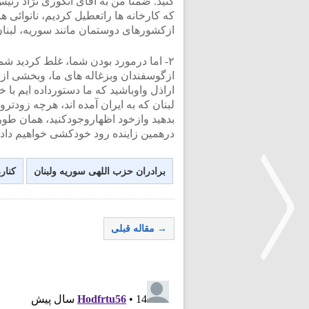
کنید. ضمنا من به آقای انگوری نژاد رئ
که کارخانه ها راتعطیل کردیم، نانوائی ها
ازکشورهای دوستمان مانند سوریه، لبنان،
٢- اما درمورد بودن شما، غلط کردید ش
ازگوسفندان وبزغاله های ما، وبخشی از
اراذل واوباشید که ما دستورداده ایم با
لبنان که به ایران آمده اند، هرچه زودت
بدهید وازخود اظهاروجودکنید، همان طور
درهمین زاینده رود خودکشی خواهیم داد.
برادران حزب اللهی سوریه ولبنان
کنارز
→ مقاله قبلی
<