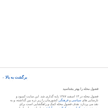
برگشت به بالا
فضول محله را بهتر بشناسید
فضول محله در ۱۳ اسفند ۱۳۸۷ پایه گذاری شد. این سایت کمبود و
نارسایی های
سیاسی
و
فرهنگی
کشورمان را زیر ذره بین گذاشته، و به
نقد می پردازد. هدف فضول محله کمک و راهگشایی است برای
رسیدن به
دموکراسی
،
سکولارسم
و
آزادی
در ایران. بر این اساس،