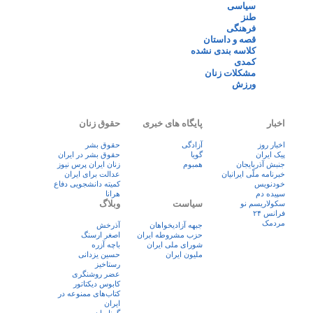
سیاسی
طنز
فرهنگی
قصه و داستان
کلاسه بندی نشده
کمدی
مشکلات زنان
ورزش
اخبار
پایگاه های خبری
حقوق زنان
اخبار روز
آزادگی
حقوق بشر
پيک ايران
گویا
حقوق بشر در ایران
جنبش آذربایجان
همبوم
زنان ايران پرس نيوز
خبرنامه ملّی ایرانیان
عدالت برای ایران
خودنویس
کمیته دانشجویی دفاع
سپیده دم
هرانا
سیاست
وبلاگ
سکولاریسم نو
فرانس ۲۴
مردمک
جبهه آزادیخواهان
آذرخش
حزب مشروطه ایران
اصغر ارسنگ
شورای ملی ایران
باچه آزره
ملیون ایران
حسین یزدانی
رستاخیز
عضر روشنگری
کابوس دیکتاتور
کتاب‌های ممنوعه در
ایران