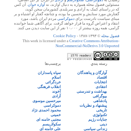
مسئولین فضول محله همواره به دنبال آوازند، نه
آوازه خوان
. آن کس
که در راستای کمک به آزادی و سربلندی کشورمان سخن گوید،
گفتارش مورد ستایش و تحسین ما بوده، و چنانچه گفتار او اشتباه و بر
مبنای سیاست نادرست برای
دموکراسی
مردم ایران باشد، مورد
انتقاد و اعتراض گروه ما قرار خواهد گرفت. برای آگاهی شما خواننده
گرامی، همه روزه بیشتر از ۱۰،۰۰۰ نفر از این سایت دیدن می کنند.
فضول محله
© ۱۳۹۳-۱۳۸۷ -
Cookie Policy
This work is licensed under a
Creative Commons Attribution-
NonCommercial-NoDerivs 3.0 Unported
رسته بندي
برچسب‌ها
آوارگان و پناهندگان
سپاه پاسداران
اقتصاد
اسلام
انتخابات
خردگرائی
انتقادی
انقلاب فرهنگی
بهداشت و تندرستی
آخوند
بیوگرافی
آزادی
پادشاهی
میرحسین موسوی
پیشنهاد و نظریات
دموکراسی
تاریخی
محمود احمدی نژاد
تکنولوژی
خمینی
جنایات رژیم
مجتبی خامنه ای
دینی
سکولاریسم
زندانی سیاسی
علی خامنه ای