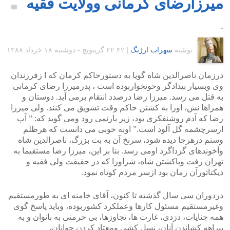
میرزارضای کرمانی وولایت فقیه
۰
نوشته
سهراب ارژنگ
|
۲۲:۴۲ گرينويچ - دوشنبه ۱۸ خرداد ۱۳۸۸
درزمان ناصرالدین شاه گویا به دستورحاکم کرمان که ا زفرزندان
وی وبسیار بیدادگر وخونخواربوده است ، پدرمیرزا رضای کرمانی
به قتل می رسد. میرزا رضا درصدد انتقام برمی آید. دوستان و
همراها نش، اورا به کشتن حاکم وقت تشویق می کنند. ولی میرزا
رضا که آدم روشنفکری بود، زیر بارنمی رود ومی گوید که: ” آب
ازسرچشمه گل آلود است.” اوبه خوبی می دانست که هرظلم
وستم درهرجا دیده شود، سرنخ آن به بت بزرگ، ناصرالدین شاه
وآخوندهای گرداگرد اومی رسد. بنا بر این، میرزا رضا مستقیما به
تهران رفت وباکشتن شاه، شراورا که در حقیقت ولی فقیه و
دیکتاتورآن زمان بود ازسر مردم کوتاه نمود.
دردوران سی سال گذشته تا کنون، آقای خامنه ای به طورمستقیم
وغیرمستقیم مسئول کارها وعملکرد کشوربوده، وباید پاسخ گوی
همه جنایات، دزدی، غارت ها، تجاوزها، بی حرمتی به بانوان و به
بیراهه کشاندن آنان، نسل کشی ومعتاد کردن جوانان،