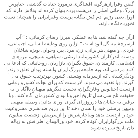
گفتن وفرارازهرگونه افشاگری درمورد جنایات گذشته، اختاپوس
بزرگ وجانی اصلی را درپشت پرده پنهان کرده اند وتلاش دارند که
اورا، یعنی رژیم آدم کش بیگانه پرست وغیرایرانی را همچنان دست
نخورده نگاه دارند.
ازآن چه گفته شد، بنا به عملکرد میرزا رضای کرمانی، : ” آب
ازسرچشمه گل آلود است.” ازاین روی وظیفه انسانی، اجتماعی،
فردی، و میهنی هرایرانی، زن، مرد، پیر، وجوان، بویژه شاغلان
ودست اندرکاران کشورمانند ارتشی، سپاهی، بسیجی، نیروهای
انتظامی، کارمندان، حقوق بگیران، بازاریان، روحانیانی که ادعا می
کنند مردمی اند، وبه جامعه بزرگ ایران وابسته وبدان تعلق دارند،
ودیگرکسانی که ازسرمایه وهستی کشور، بهرترتیب حقوق می
گیرند، ویا تغذیه می شوند، لازمست که برای نجات کشورو رهائی
ازدست اختاپوس وغارتگران، نخست دیگرهم میهنان ناآگاه را به
حقیقت تلخ سی سال تاریخ اخیرونا بودی کشورمان آگاه کنند، وبا
نرفتن به خیابان ها درروزرای گیری ورای ندادن، وظیفه میهنی
>
<
ومیهن پرستی خود را نشان دهند تا این رژیم ضدبشری مشروعیت
خود را ازدست بدهد وبناچارشرش را ازسربیش ازشصت میلیون
ملت بزرگوارایران کوتاه کرده، خود وزالوهای اطرافش به زباله
دان تاریخ سپرده شوند.