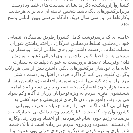
کشتاروآزاروشکنجه دگراند یشان، سیاست های غلط ونادرست
دربرابرکشورهای دیگ باشد. شخص خامنه ای باید برای هرجنایت
وکارغلط در این سی سال دریک دادگاه مردمی وبین المللی پاسخ
بدهد.
خامنه ای که برسرنوشت کامل کشورازطریق نمایندگان انتصابی
خود درمجلس، تسلط برمجلس خبرگان، دراختیارداشتن شورای
مصلت نظام، دردست داشتن نیروهای نظامی ارتش وپاسداران،
بسیجی ها، دراختیارکامل داشتن نیروی اجرائی کشور، آموزش
دادن وفرستادن صدها تروریست به عنوان دیپلمات به سفارت
خانه های خودشان درکشورهای دیگر، داشتن بیش از سی هزارلات
وگردن کلفت وبی کله گرداگرد خود، دراختیارودردست داشتن
مزدوران وآدم کشانی ازلبنان، سوریه وافغانستان، داشتن بیش از
سیصد هزارآخوند افسارگسیخته دستاربند وبی دستارکه دائما به
شستشوی مغزی مردم به ویژه نوجوانان وزنان نا آگاه وکم سواد
می پردازند، وآموزش دادن کارهای تروریستی و خود کشی به
جوانان بی گناه ناآگاه ، خود را ازهمه جنایات، تخریب وویرانی
کشور، وآن چه گفته شد، کنارکشیده وچند دلقک بی اختیارکه صد
درصد به رژیم خون آشام غیرمردمی او اعتقاد وباوردارند، وکاره
ای نیستند، منصوب وروبروی مردم قرارداده است تا با یک خیمه
شب بازی ومتهم کردن همدیگربه چیزهای جزئی وبی اهمیت ونا