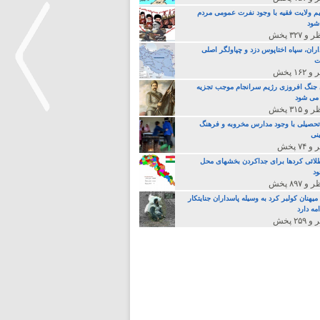
م ولایت فقیه با وجود نفرت عمومی مردم
 شود
اران، سپاه اختاپوس دزد و چپاولگر اصلی
ت
جنگ افروزی رژیم سرانجام موجب تجزیه
می شود
تحصیلی با وجود مدارس مخروبه و فرهنگ
نی
>
لائی کردها برای جداکردن بخشهای محل
د
یهنان کولبر کرد به وسیله پاسداران جنایتکار
مه دارد