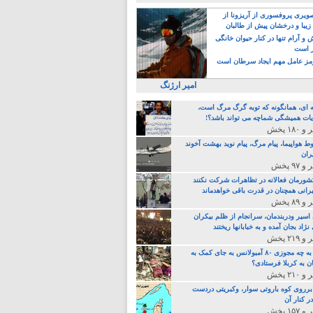
یری پروفسوری از آریزونا از
زیبا و درخشان پیش از طالبان
 آرام تنها در کنار حیوان خانگی
ر است
ز عامل مهم ایجاد سرطان است
امیر ارژنگ
ه ای، همانگونه که توبه گرگ مرگ است،
ات همیشگی شماچه می تواند باشد؟!
ط هواپیما، پیام مرگ، پیام نوید بهشت آخوند
ران
 کشورمان فعالانه در تظاهرات شرکت نکنند
رانی همچنان در قدرت باقی خواهدماند
 اسیر ودربندمان، سرانجام از ظلم بیکران
نژاد بجان آمده و به خبابانها ریختند
خامنه ای، به چه مجوزی ۸۰ آمبولانس به جای کمک به
ن به کربلا فرستادی؟
 برروی کوه باروتی سوار، وکبریتی دردست
ر کنار آن