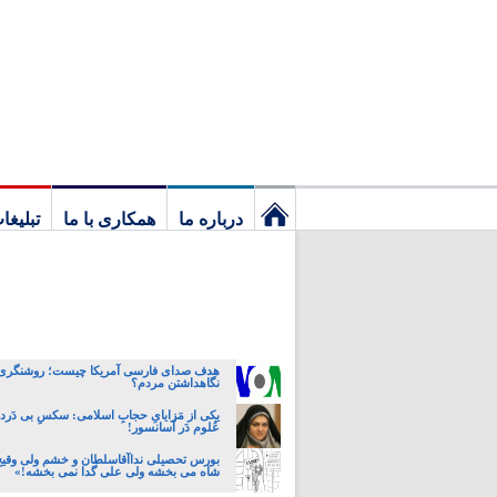
درباره ما
همکاری با ما
تبلیغا
نخستین
برگ
هدف صدای فارسی آمریکا چیست؛ روشنگری، 
نگاهداشتن مردم؟
یکی از مَزایایِ حجابِ اسلامی: سکسِ بی دَردسَ
عُلوم دَر آسانسور!
بورس تحصیلی نداآقاسلطان و خشم ولی وقیح
شاه می بخشه ولی علی گدا نمی بخشه!»