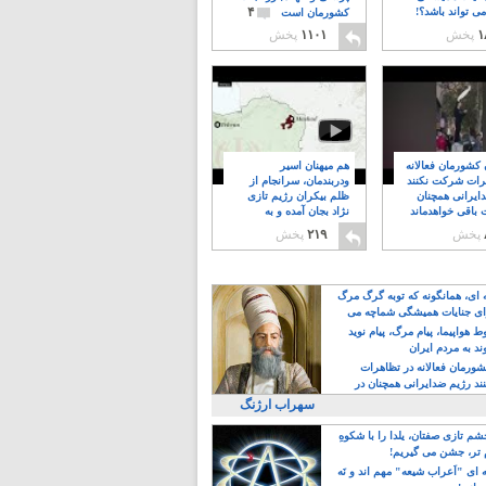
۴
ی تواند باشد؟!
کشورمان است
۱
پخش
۱۱۰۱
پخش
ن کشورمان فعالانه
هم میهنان اسیر
رات شرکت نکنند
ودربندمان، سرانجام از
ایرانی همچنان
ظلم بیکران رژیم تازی
 باقی خواهدماند
نژاد بجان آمده و به
۸
خبابانها ریختند
پخش
۲۱۹
پخش
ه ای، همانگونه که توبه گرگ مرگ
ی جنایات همیشگی شماچه می
!
 هواپیما، پیام مرگ، پیام نوید
د به مردم ایران
کشورمان فعالانه در تظاهرات
د رژیم ضدایرانی همچنان در
 خواهدماند
سهراب ارژنگ
م تازی صفتان، یلدا را با شکوهِ
 تر، جشن می گیریم!
 ای "اَعراب شیعه" مهم اند و نَه