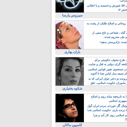
یرانی!
رویداد سال ۵۷؛ شورش و دَسیسه و یا انقلابی
خش ۲)
سیروس پارسا
روحانی و اصلاح طلبان از پشت به
ی گناه ، شجاعی و حاج صفی از
یم ملی محروم شدند.
ست نژادپرستی بدهید!
باران بهاری
طرح مخوف حکومتی برای
جه گران دولتی به قتل و جنایت
در جستجوی تغییر قوانین اسلامی،
ام جمعه مدل لباس شنا تا آخوند
مجنسگرا!
رونده دو دختر جوان ایرانی که به
 ماموران حکومت اسلامی، حلق
شکوه بختیاری
 به تاریخچه میانه روی و اصلاح
مهوری اسلامی
وتبال گًل خوردند، مردم ایران گول
ا برنده بازی، حکومت اسلامی شد!
م اسلامی روی کار آمد و چرا
؟!
کاسپین ماکان