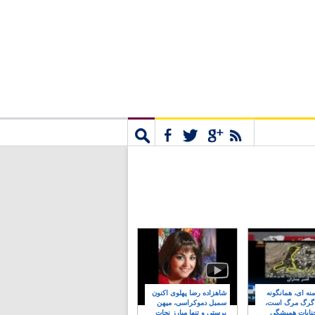
مشترک
جستجو
نه ای، همانگونه
شاهزاده رضا پهلوی اکنون
 گرگ مرگ است،
سمبل دموکراسی، میهن
نایات همیشگی
پرستی و تنها مبارز نجات