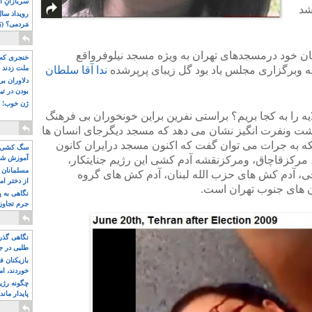
سربازانِ ا
شد
مَردمی؟ (بَ
ان خود درمسجدهای تهران به ویژه مسجد نیلوفرواقع
خنجری که 
ه وبرگزاری مجلس یاد بود گل زیبای پرپرشده
ندا آقا سلطان
ملت زدند
دلاوران ب
بودن در ت
ژن خوب! ت
ایه را به کجا بریم؟ براستی نفرین براین خونخوران بی فرهنگ
 زشت ونفرت انگیز نشان می دهد که مسجد دیگرجای انسان ها
که به جرات می توان گفت که اکنون مسجد درایران کانون
سگ کشی، 
مرکزقاچاق، ومرکزنقشه آدم کشی این رژیم جنایتکار،
آموزش شکن
بیشتر
مسلمانان 
جی، آدم کش های حزب الله لبنان، آدم کش های گروه
از دختر ام
 های جنوب تهران است.
مسلمان ه
نگاهی به پ
جرم تجاوز
آویز شدند!
نگاهی گذرا
طلبی در ج
بازیکنان ف
خوردند، ام
چگونه رژی
پایدار ماند