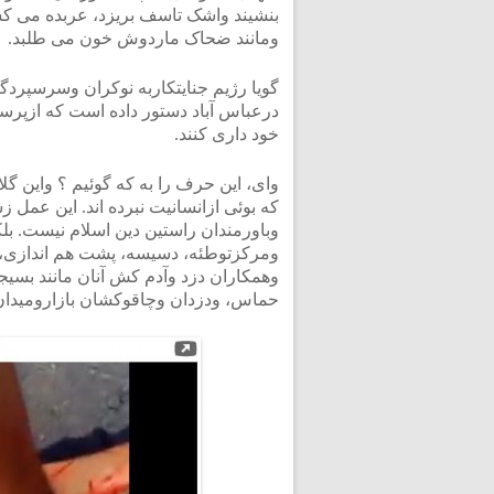
بنشیند واشک تاسف بریزد، عربده می ک
ومانند ضحاک ماردوش خون می طلبد.
گویا رژیم جنایتکاربه نوکران وسرسپردگ
درعباس آباد دستور داده است که ازپرس
خود داری کنند.
وای، این حرف را به که گوئیم ؟ واین گل
که بوئی ازانسانیت نبرده اند. این عمل
وباورمندان راستین دین اسلام نیست. بل
ومرکزتوطئه، دسیسه، پشت هم اندازی، 
وهمکاران دزد وآدم کش آنان مانند بسی
حماس، ودزدان وچاقوکشان بازارومیدان