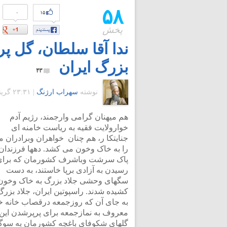
۵۸
۰
۱۵
پخش
ندا آقا سلطان، گل پ
بزرگ ایران
۴۳
نوشته
سهراب ارژنگ
|
۲۳:۳۱ گرينويچ - یکشنبه ۳۱ خرداد ۱۳۸۸
هم میهنان گرامی وارجمند، رژیم آدم
خوارولایت فقیه به ریاست خامنه ای
جنایتکا ر، هم چنان خواهران وبرادران م
را به خاک وخون می کشد. دهها فرزندان
پاک سرشت وباشرف کشورمان که برای
رسیدن به آزادی برپا خاستند، به دست
سگهای وحشی جلاد بزرگ به خاک وخون
کشیده شدند. راسپوتین ایران، جلاد بزرگ
به جای آن که روزجمعه درقصاب خانه خ
معروف به نمازجمعه برای پرپرشدن این
گلهای شکوفای باغچه کشورمان به سو