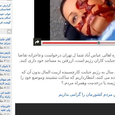
گزارش تصو
افغانستان 
خواب خوش و
امکان پذی
گوشت قرم
آقای خامن
سزای جنای
۸ نظر و ۱۸۰ پخش
بازهم سقو
ژه اهالی عباس آباد شما ل تهران درخواست وعاجزانه تقاضا
به مردم ای
نایت کاران رژیم است، ازرفتن به مساجد خود داری کنند.
۴ نظر و ۹۷ پخش
تا بانوان
رژیم ضدای
سال به رژیم جنایت کارچسبیده ازبیت المال بدون آن که
۸ نظر و ۸۹ پخش
ده می کنند، انتظارداریم که ساکت ننشینند وموضع خود را
هم میهنان
یمند یا درخدمت وهمراه مردم.؟
رژیم تازی 
۸ نظر و ۲۱۹ پخش
 مردم کشورمان را گرامی بداریم
زلزله زدگا
۷ نظر و ۲۱۰ پخش
خاورمیانه
ولی فقیه د
۶ نظر و ۱۵۷ پخش