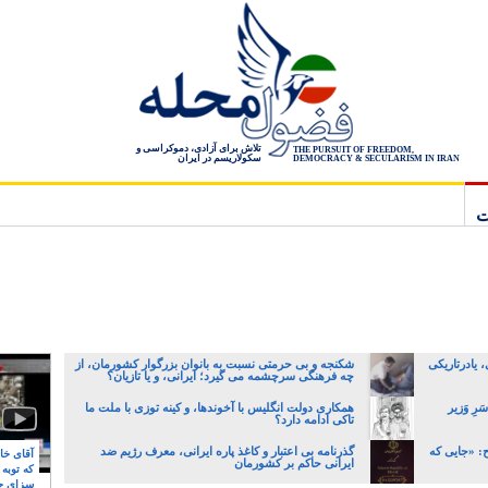
تلاش برای آزادی، دموکراسی و
THE PURSUIT OF FREEDOM,
سکولاریسم در ایران
DEMOCRACY & SECULARISM IN IRAN
ت
یادرتاریکی
شکنجه و بی حرمتی نسبت به بانوان بزرگوار کشورمان، از
چه فرهنگی سرچشمه می گیرد؛ ایرانی، و یا تازیان؟
رِ وَزیر
همکاری دولت انگلیس با آخوندها، و کینه توزی با ملت ما
تاکی ادامه دارد؟
: «جایی که
گذرنامه بی اعتبار و کاغذ پاره ایرانی، معرف رژیم ضد
آقای خام
ایرانی حاکم بر کشورمان
که توبه
سزای ج