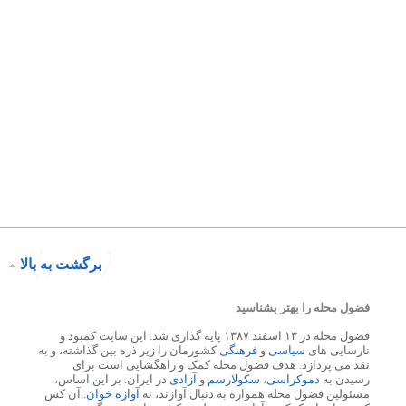
برگشت به بالا
فضول محله را بهتر بشناسید
فضول محله در ۱۳ اسفند ۱۳۸۷ پایه گذاری شد. این سایت کمبود و
نارسایی های
سیاسی
و
فرهنگی
کشورمان را زیر ذره بین گذاشته، و به
نقد می پردازد. هدف فضول محله کمک و راهگشایی است برای
رسیدن به
دموکراسی
،
سکولارسم
و
آزادی
در ایران. بر این اساس،
مسئولین فضول محله همواره به دنبال آوازند، نه
آوازه خوان
. آن کس