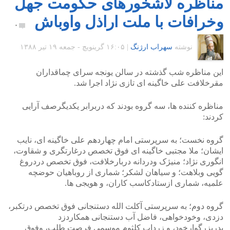
مناظره لاشخورهای حکومت جهل
وخرافات با ملت اراذل واوباش
۰
نوشته
سهراب ارژنگ
|
۱۶:۰۵ گرينويچ - جمعه ۱۹ تیر ۱۳۸۸
این مناظره شب گذشته در سالن یونجه سرای چماقداران
مقرخلافت علی خاگینه ای تازی نژاد اجرا شد.
مناظره کننده ها، سه گروه بودند که دربرابر یکدیگرصف آرایی
کردند:
گروه نخست؛ به سرپرستی امام چهاردهم علی خاگینه ای، نایب
ایشان؛ ملا مجتبی خاگینه ای فوق تخصص درغارتگری و شقاوت،
انگوری نژاد؛ منیژک ودردانه دربارخلافت، فوق تخصص دردروغ
گویی وبلاهت؛ و سیاهان لشکر؛ شماری از روباهیان حوضچه
علمیه، شماری ازستادکاسب کاران، و هویجی ها.
گروه دوم؛ به سرپرستی آکلت الله دستنجانی فوق تخصص درتکبر،
دزدی، وخودخواهی، فاضل آب دستنجانی همکاردزد
پدربزرگوارخود، و زرداب کلثوم موسمی فرصت طلب، وفوق