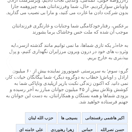
راازروضه خونی، گمنامی، وگدایی نجات دادیم، وبرسرملت اراذل
واوباش سوارکردیم. حال، شما وفرزندانتان همه چیزوهمه جارا
بدون شرکت دادن ما غارت می کنید، و مارا بی نصیب می گذارید.
برعکس، رفتارخودکامگی شما وجنایات و غارتگری فرزندانتان
موجب آن شده که ملت خس وخاشاک برما بشورند
به خاطر یکه تازی شماها، ما نمی توانیم مانند گذشته ازسرمایه
وثروت های خود در درون وبرون مرزایران نگهداری کنیم، و پول
بیشتری به خارج بریم.
گروه سوم؛ به سرپرستی عمونوروز نماینده بیش از ۶۰ میلیون
اراذل و اوباش( خطاب به دوگروه دیگر)- شما بیگانگان خیانت کار،
نمی دانید که اکنون زندگی نکبت بارپر ازپلیدی وناپاکی شما به
کوشش وتلاش بیش از ۴۵ میلیون جوانان مبارز به آخر رسیده و
بزودی شماها و همه بستگان و همکارانتان، به دست این جوانان به
>
<
جهنم فرستاده خواهید شد.
اکبر هاشمی رفسنجانی
بسیجی ها
حزب الله لبنان
حسن نصرالله
حماس
زهرا رهنوردی
علی خامنه ای