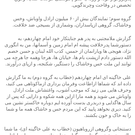
تخصص در وقاحت وچرندگویی.
گروه سوم؛ نمایندگان بیش از۶۰ میلیون اراذل واوباش، وخس
وخاشاک، گروهی ازپاسداران، وشماری از بسیجی ضد خلافت.
گزارش ملامجتبی به پدر هم جنایتکار خود امام چهاردهم- به
دستورشما پدرخلافت پیشه ام امام زمین و آسمانها، من به انگوری
نژاد، هویجی ها ویارانمان از حمس، کذب الله لبنان و حسن خصم
الله دستور دادم ازپشت بام ها، خیابان ها، هرجا وهمه جا هرچه می
توانند این ملت خس وخاشاک را دستگیر، شکنجه، و ازپای درآورند.
علی خاگینه ای امام چهاردهم (خطاب به گروه دوم) به ما گزارش
داده اند که شماها ازاطاعت وفرمان برداری ازماکوتاهی می کنید،
وحرف هایی می زنید که موجب آشوب، واغتشاش ملت اراذل
واوباش می شوید و همه مارا ازاین همه شکوه و دارایی که پس از
سال هاگدایی و دربدری بدست آورده ایم دوباره خاکستر نشین می
کنید. دیری نخواهد پایید که این مردم خس و خاشاک همه ما و شما
را به خاک و خون بکشند.
دستنجانی وگروهی ازروباهیون (خطاب به علی خاگینه ای)- ما شما