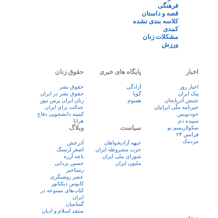
فرهنگی
قصه و داستان
کلاسه بندی نشده
کمدی
مشکلات زنان
ورزش
اخبار
پایگاه های خبری
حقوق زنان
اخبار روز
آزادگی
حقوق بشر
پيک ايران
گویا
حقوق بشر در ایران
جنبش آذربایجان
همبوم
زنان ايران پرس نيوز
خبرنامه ملّی ایرانیان
عدالت برای ایران
خودنویس
کمیته دانشجویی دفاع
سپیده دم
هرانا
سیاست
وبلاگ
سکولاریسم نو
فرانس ۲۴
مردمک
جبهه آزادیخواهان
آذرخش
حزب مشروطه ایران
اصغر ارسنگ
شورای ملی ایران
باچه آزره
ملیون ایران
حسین یزدانی
رستاخیز
عضر روشنگری
کابوس دیکتاتور
کتاب‌های ممنوعه در
ایران
گمنامیان
منتقد اسلام و ادیان
ویدئو