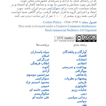
که در راستای کمک به آزادی و سربلندی کشورمان سخن گوید،
گفتارش مورد ستایش و تحسین ما بوده، و چنانچه گفتار او اشتباه و بر
مبنای سیاست نادرست برای
دموکراسی
مردم ایران باشد، مورد
انتقاد و اعتراض گروه ما قرار خواهد گرفت. برای آگاهی شما خواننده
گرامی، همه روزه بیشتر از ۱۰،۰۰۰ نفر از این سایت دیدن می کنند.
فضول محله
© ۱۳۹۳-۱۳۸۷ -
Cookie Policy
This work is licensed under a
Creative Commons Attribution-
NonCommercial-NoDerivs 3.0 Unported
رسته بندي
برچسب‌ها
آوارگان و پناهندگان
سپاه پاسداران
اقتصاد
اسلام
انتخابات
خردگرائی
انتقادی
انقلاب فرهنگی
بهداشت و تندرستی
آخوند
بیوگرافی
آزادی
پادشاهی
میرحسین موسوی
پیشنهاد و نظریات
دموکراسی
تاریخی
محمود احمدی نژاد
تکنولوژی
خمینی
جنایات رژیم
مجتبی خامنه ای
دینی
سکولاریسم
زندانی سیاسی
علی خامنه ای
سیاسی
طنز