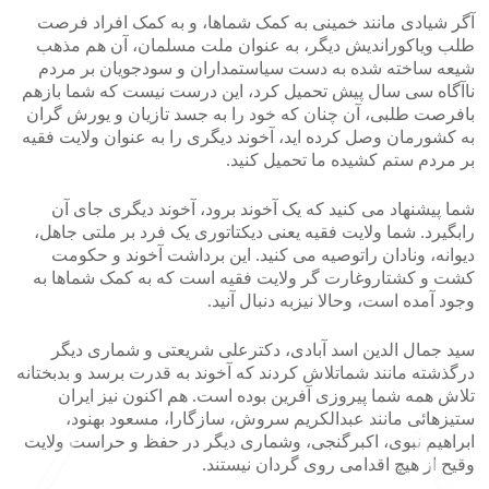
آگر شیادی مانند خمینی به کمک شماها، و به کمک افراد فرصت
طلب ویاکوراندیش دیگر، به عنوان ملت مسلمان، آن هم مذهب
شیعه ساخته شده به دست سیاستمداران و سودجویان بر مردم
ناآگاه سی سال پیش تحمیل کرد، این درست نیست که شما بازهم
بافرصت طلبی، آن چنان که خود را به جسد تازیان و یورش گران
به کشورمان وصل کرده اید، آخوند دیگری را به عنوان ولایت فقیه
بر مردم ستم کشیده ما تحمیل کنید.
شما پیشنهاد می کنید که یک آخوند برود، آخوند دیگری جای آن
رابگیرد. شما ولایت فقیه یعنی دیکتاتوری یک فرد بر ملتی جاهل،
دیوانه، ونادان راتوصیه می کنید. این برداشت آخوند و حکومت
کشت و کشتاروغارت گر ولایت فقیه است که به کمک شماها به
وجود آمده است، وحالا نیزبه دنبال آنید.
سید جمال الدین اسد آبادی، دکترعلی شریعتی و شماری دیگر
درگذشته مانند شماتلاش کردند که آخوند به قدرت برسد و بدبختانه
تلاش همه شما پیروزی آفرین بوده است. هم اکنون نیز ایران
ستیزهائی مانند عبدالکریم سروش، سازگارا، مسعود بهنود،
ابراهیم نبوی، اکبرگنجی، وشماری دیگر در حفظ و حراست ولایت
وقیح از هیچ اقدامی روی گردان نیستند.