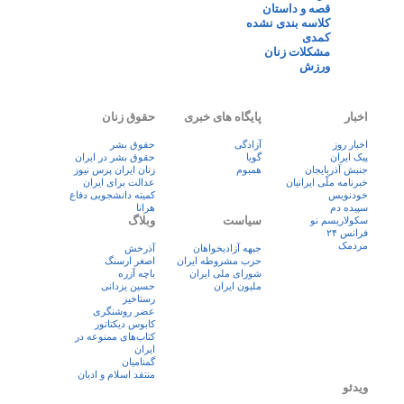
قصه و داستان
کلاسه بندی نشده
کمدی
مشکلات زنان
ورزش
اخبار
پایگاه های خبری
حقوق زنان
اخبار روز
آزادگی
حقوق بشر
پيک ايران
گویا
حقوق بشر در ایران
جنبش آذربایجان
همبوم
زنان ايران پرس نيوز
خبرنامه ملّی ایرانیان
عدالت برای ایران
خودنویس
کمیته دانشجویی دفاع
سپیده دم
هرانا
سیاست
وبلاگ
سکولاریسم نو
فرانس ۲۴
مردمک
جبهه آزادیخواهان
آذرخش
حزب مشروطه ایران
اصغر ارسنگ
شورای ملی ایران
باچه آزره
ملیون ایران
حسین یزدانی
رستاخیز
عضر روشنگری
کابوس دیکتاتور
کتاب‌های ممنوعه در
ایران
گمنامیان
منتقد اسلام و ادیان
ویدئو