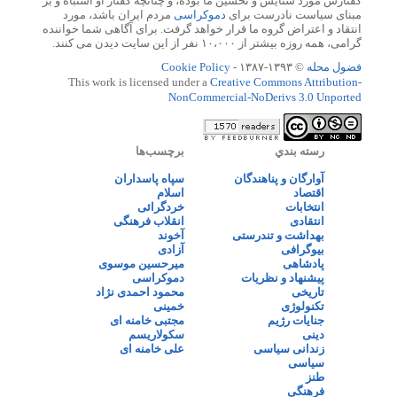
گفتارش مورد ستایش و تحسین ما بوده، و چنانچه گفتار او اشتباه و بر
مبنای سیاست نادرست برای
دموکراسی
مردم ایران باشد، مورد
انتقاد و اعتراض گروه ما قرار خواهد گرفت. برای آگاهی شما خواننده
گرامی، همه روزه بیشتر از ۱۰،۰۰۰ نفر از این سایت دیدن می کنند.
فضول محله
© ۱۳۹۳-۱۳۸۷ -
Cookie Policy
This work is licensed under a
Creative Commons Attribution-
NonCommercial-NoDerivs 3.0 Unported
رسته بندي
برچسب‌ها
آوارگان و پناهندگان
سپاه پاسداران
اقتصاد
اسلام
انتخابات
خردگرائی
انتقادی
انقلاب فرهنگی
بهداشت و تندرستی
آخوند
بیوگرافی
آزادی
پادشاهی
میرحسین موسوی
پیشنهاد و نظریات
دموکراسی
تاریخی
محمود احمدی نژاد
تکنولوژی
خمینی
جنایات رژیم
مجتبی خامنه ای
دینی
سکولاریسم
زندانی سیاسی
علی خامنه ای
سیاسی
طنز
فرهنگی