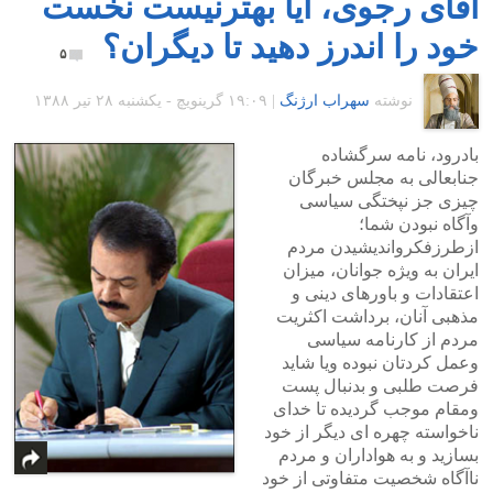
آقای رجوی، آیا بهترنیست نخست
خود را اندرز دهید تا دیگران؟
۵
نوشته
سهراب ارژنگ
|
۱۹:۰۹ گرينويچ - یکشنبه ۲۸ تیر ۱۳۸۸
بادرود، نامه سرگشاده
جنابعالی به مجلس خبرگان
چیزی جز نپختگی سیاسی
وآگاه نبودن شما؛
ازطرزفکرواندیشیدن مردم
ایران به ویژه جوانان، میزان
اعتقادات و باورهای دینی و
مذهبی آنان، برداشت اکثریت
مردم از کارنامه سیاسی
وعمل کردتان نبوده ویا شاید
فرصت طلبی و بدنبال پست
ومقام موجب گردیده تا خدای
ناخواسته چهره ای دیگر از خود
بسازید و به هواداران و مردم
ناآگاه شخصیت متفاوتی از خود