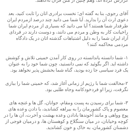
گزارش کرده اند، وهم چنین از متن قرآن ناآگاهند.
آقای رجوی، بنا به گفته ای؛ نخست برادری اتان را ثابت کنید، بعد
دعوی ارث آن را بدارید. آیا شما می دانید چند درصد ازمردم ایران
طرفدار شما هستند؟ آیا می دانید که بسیاری از مردم ایران شما
راخیانت کار به وطن و مردم می دانند، و دوست دارند در فردای
آزاد ایران شما را به دلیل اشتباهات گذشته اتان در یک دادگاه
مردمی محاکمه کنند؟
۱- شما دانسته یاندانسته در روی کار آمدن خمینی تلاش و کوشش
داشته اید. اگر بگوئید که نمی دانستید، چون شما خود را به عنوان
یک فرد سیاسی جا زده بودید، گناه شما بخشش پذیر نخواهد بود.
۲-مخالفت شما با رژیم از زمانی آغاز شد، که خمینی شما را ببازی
نگرفت، زیرا او فردخودکامه وجاه طلبی بود.
۳- شما برای رسیدن به پست ومقام، جوانان، گل ها و غنچه های
معصوم و پاک کشورمان را به بیراهه کشاندید، با دادن وعده های
پوچ وواهی و مانند آخوندها بادادن وعده بهشت و آخرت، آن ها را در
کوچه وخیابان، در میان سنگلاخ و کوهستان ها، و درمیان فوجی از
دشمنان کشورمان، به خاک و خون کشاندید.