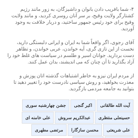
۴- شما بافریب دادن بانوان و داشیزگان، به زور مانند رژیم
کشتارگر ولایت وقیح، بر سر آنان روسری کردید، و مانند ولایت
وقیح برای خود رئیس جمهور ساختید، و دربار خلافت به وجود
آوردید.
آقای رجوی، اگر واقعاً شما به ایران و ایرانی دلبستگی دارید،
نخست از این تازی گری، آیه خواندن، عربی خواندن، و تظاهر
دست بردارید. جوانان اسیر و طلسم در سیاست های غلط خود را
آزاد بگذارید تا آن چنان که می اندیشند، بدان عمل کنند.
از مردم ایران نیزو به خاطر اشتباهات گذشته اتان پوزش و
معذرت بخواهید، و روش سیاسی نادرست خود را تغییر دهید تا
بتوانید به جامعه مردمی بازگردید.
آیت الله طالقانی
اکبر گنجی
جشن چهارشنبه سوری
حسینعلی منتظری
عبدالکریم سروش
علی خامنه ای
علی شریعتی
محسن سازگارا
مرتضی مطهری