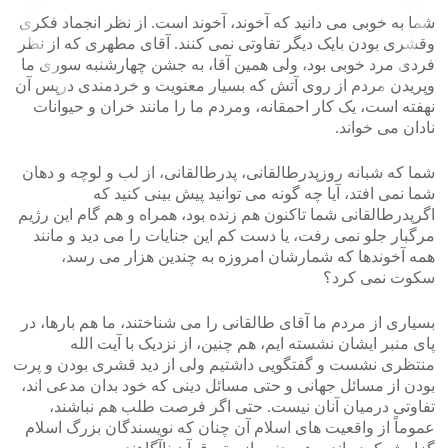
شما به خوبی می دانید که آخوند، آخوند است. از نظر انجماد فکری
وقشری بودن بایک دیگر تفاوتی نمی کنند. آقای مطهری که از نظر
فردی مرد خوبی بود، ولی همین آقا، به جشن چهارشنبه سوری ما
وپریدن مردم از روی آتش که بسیار معنویت و خردمندی درپس آن
نهفته است، یک کار احمقانه، ومردم ما را مانند خران و حیوانات
نادان می خواند.
>
<
شما که شبانه روزپدرطالقانی، پدرطالقانی، از لب و لوچه و دهان
شما نمی افتد، آیا چه گونه می توانید پیش بینی کنید که
اگرپدرطالقانی شما تاکنون هم زنده بود، همراه و هم گام این رژیم
مرگبار جلو نمی رفت، یا دست کم این جنایات را می دید و مانند
همه آخوندها که شمارشان امروزه به چندین هزار می رسد،
سکوت نمی کرد؟
بسیاری از مردم ما آقای طالقانی را می شناختند، ما هم بارها، در
پای منبر ایشان نشسته ایم، هم چنین، از نزدیک با آیت الله
منتظری نشست و گفتگویی داشتیم ولی از دید قشری بودن و پرت
بودن از مسائل جهانی و حتی مسائل دینی که خود بدان مدعی اند،
تفاوتی درمیان آنان نیست. حتی اگر فرصت طلب هم نباشند،
عموماً از واقعیت های اسلام آن چنان که نویسندگان بزرگ اسلام