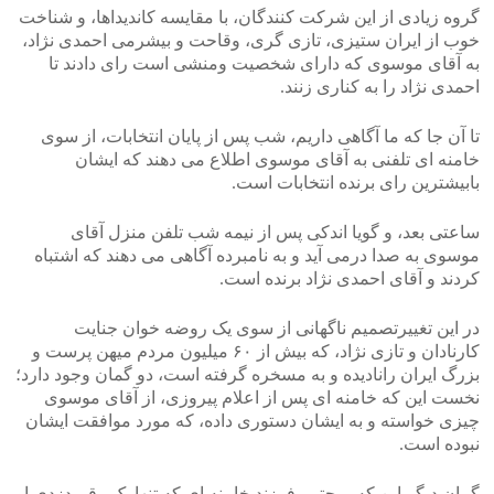
گروه زیادی از این شرکت کنندگان، با مقایسه کاندیداها، و شناخت
خوب از ایران ستیزی، تازی گری، وقاحت و بیشرمی احمدی نژاد،
به آقای موسوی که دارای شخصیت ومنشی است رای دادند تا
احمدی نژاد را به کناری زنند.
تا آن جا که ما آگاهی داریم، شب پس از پایان انتخابات، از سوی
خامنه ای تلفنی به آقای موسوی اطلاع می دهند که ایشان
بابیشترین رای برنده انتخابات است.
ساعتی بعد، و گویا اندکی پس از نیمه شب تلفن منزل آقای
موسوی به صدا درمی آید و به نامبرده آگاهی می دهند که اشتباه
کردند و آقای احمدی نژاد برنده است.
در این تغییرتصمیم ناگهانی از سوی یک روضه خوان جنایت
کارنادان و تازی نژاد، که بیش از ۶۰ میلیون مردم میهن پرست و
بزرگ ایران رانادیده و به مسخره گرفته است، دو گمان وجود دارد؛
نخست این که خامنه ای پس از اعلام پیروزی، از آقای موسوی
چیزی خواسته و به ایشان دستوری داده، که مورد موافقت ایشان
نبوده است.
گمان دیگر این که، مجتبی فرزند خامنه ای که تنها یک رقم دزدی او