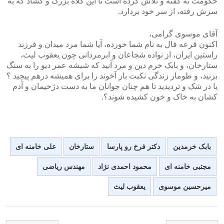
حکومت نه گفته و تلاش کرده است تا این کلاه بزرگ و گشاد که به
سرش رفته، از سر خود بردارد.
آقای موسوی گرامی،
اکنون قرعه فال به نام شما خورده، آیا شما مرد میدان و فرزند
راستین ایران، از نواده شجاعان و ابرمردانی چون یعقوب لیث،
ستارخان، و بابک خرم دین و مرد آنید که شیشه عمر دیو را به سنگ
بزنید، و طومار زندگی نکبت بار آخوند را برای همیشه درهم پیچید ؟
یا در شک و تردیدید تا هم چنان جوانان ما به دست دژخیمان و آدم
کشان به خاک و خون کشیده شوند؟.
بابک خرمدین
دکتر فرخ رو پارسا
ستارخان
علی خامنه ای
مجتبی خامنه ای
محمود احمدی نژاد
مهندس ریاضی
میرحسین موسوی
یعقوب لیث