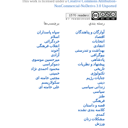
This work is licensed under a
Creative Commons Attribution-
NonCommercial-NoDerivs 3.0 Unported
رسته بندي
برچسب‌ها
آوارگان و پناهندگان
سپاه پاسداران
اقتصاد
اسلام
انتخابات
خردگرائی
انتقادی
انقلاب فرهنگی
بهداشت و تندرستی
آخوند
بیوگرافی
آزادی
پادشاهی
میرحسین موسوی
پیشنهاد و نظریات
دموکراسی
تاریخی
محمود احمدی نژاد
تکنولوژی
خمینی
جنایات رژیم
مجتبی خامنه ای
دینی
سکولاریسم
زندانی سیاسی
علی خامنه ای
سیاسی
طنز
فرهنگی
قصه و داستان
کلاسه بندی نشده
کمدی
مشکلات زنان
ورزش