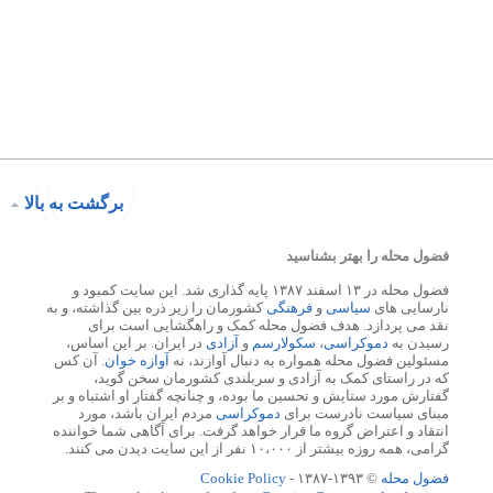
برگشت به بالا
فضول محله را بهتر بشناسید
فضول محله در ۱۳ اسفند ۱۳۸۷ پایه گذاری شد. این سایت کمبود و
نارسایی های
سیاسی
و
فرهنگی
کشورمان را زیر ذره بین گذاشته، و به
نقد می پردازد. هدف فضول محله کمک و راهگشایی است برای
رسیدن به
دموکراسی
،
سکولارسم
و
آزادی
در ایران. بر این اساس،
مسئولین فضول محله همواره به دنبال آوازند، نه
آوازه خوان
. آن کس
که در راستای کمک به آزادی و سربلندی کشورمان سخن گوید،
گفتارش مورد ستایش و تحسین ما بوده، و چنانچه گفتار او اشتباه و بر
مبنای سیاست نادرست برای
دموکراسی
مردم ایران باشد، مورد
انتقاد و اعتراض گروه ما قرار خواهد گرفت. برای آگاهی شما خواننده
گرامی، همه روزه بیشتر از ۱۰،۰۰۰ نفر از این سایت دیدن می کنند.
فضول محله
© ۱۳۹۳-۱۳۸۷ -
Cookie Policy