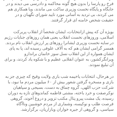
فرخ رو پارسا را بدون هیچ گونه محاکمه و دادرسی می دیدند و در
جایگاه و پایگاه نخست وزیری ساکت می ماندند، ویا همکاری هم
می کردند، بی تردید به آسانی مورد تایید شورای نگهبان و در
حقیقت شخص خامنه ای قرار گرفتند.
بویژه آن که پیش ازانتخابات، ایشان شخصاً از انقلاب پربرکت
اسلامی، وروزهای نخست انقلاب یعنی همان روزهای جنایات رژیم
در سایه نخست وزیری ایشانرا روزهای پر ارزش انقلاب نام بردند.
همسر گرامی ایشان هم که به آلاف علوفی رسیده اند، پا به پای
ایشان همواره از این انقلاب نسل سوز خانمان براندازو
ویرانگرکشور، به عنوان انقلابی عظیم و با شکوه یاد کردند، و برای
آن تبلیغ نمودند.
در هرحال، انتخابات یاخیمه شب بازی ولایت وقیح که چیزی جز به
بازی و مسخره گرفتن شعور بیش از ۶۰ میلیون مردم ما نبود، با
شرکت حزب اللهی، گروه چماق به دست، بسیجی و سپاهیان
نوکرصفت و خرد باخته، مشتی فاطمه کماندوهای تازه به دوران
رسیده، یک مشت پیرو پتال مکتب تزویر و دروغ آخوند، گروهی
فرصت طلب و نوکیسه، وشماری از مردم خوشبین وناآگاه
سیاسی، و گروهی از جیره خواران وبازاریان، برگزارشد.