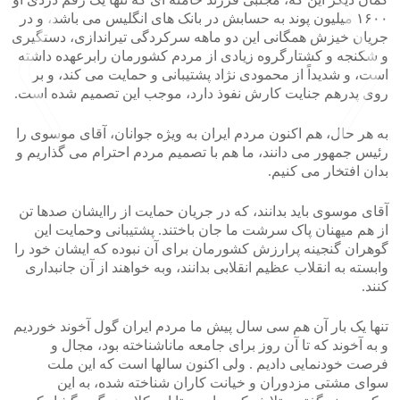
۱۶۰۰ میلیون پوند به حسابش در بانک های انگلیس می باشد، و در
جریان خیزش همگانی این دو ماهه سرکردگی تیراندازی، دستگیری
و شکنجه و کشتارگروه زیادی از مردم کشورمان رابرعهده داشته
است، و شدیداً از محمودی نژاد پشتیبانی و حمایت می کند، و بر
روی پدرهم جنایت کارش نفوذ دارد، موجب این تصمیم شده است.
به هر حال، هم اکنون مردم ایران به ویژه جوانان، آقای موسوی را
رئیس جمهور می دانند، ما هم با تصمیم مردم احترام می گذاریم و
بدان افتخار می کنیم.
>
<
آقای موسوی باید بدانند، که در جریان حمایت از راایشان صدها تن
از هم میهنان پاک سرشت ما جان باختند. پشتیبانی وحمایت این
گوهران گنجینه پرارزش کشورمان برای آن نبوده که ایشان خود را
وابسته به انقلاب عظیم انقلابی بدانند، وبه خواهند از آن جانبداری
کنند.
تنها یک بار آن هم سی سال پیش ما مردم ایران گول آخوند خوردیم
و به آخوند که تا آن روز برای جامعه ماناشناخته بود، مجال و
فرصت خودنمایی دادیم . ولی اکنون سالها است که این ملت
سوای مشتی مزدوران و خیانت کاران شناخته شده، به این