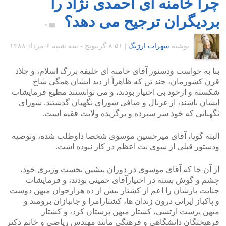
چرا خامنه ای احمدی نژاد را
بردیگران ترجیح می دهد؟
۰
نوشته
سهراب ارژنگ
|
۸:۵۱ گرينويچ - سه شنبه ۶ مرداد ۱۳۸۸
بنا به خواست ودستور آقای خامنه ای خلیفه بزرگ اسلام، و جلاد
قرن کشورمان، چند تن که ظ‍اهراً از دید ایشان همگی شاخ
شکسته و ازخود بی اختیار بودند، و می توانستند مطیع فرمایشات
ایشان باشند، از غربال و صافی شورای نگهبان گذشتند. شورای
نگهبانی که خود سر سپرده و برگزیده ولایت فقیه است.
البته گویا، آقای میرحسین موسوی شخصا داوطلب شده، وتوصیه
ودستور قبلی از سوی بت اعظم در کار نبوده است.
از آن جا که آقای موسوی در دوران پیشین نخست وزیری خود،
چشم و گوش بسته در اختیارآقای خمینی بودند، و فرمایشات
جنایت بارشان را اعم از کشتار بیش از ده هزارجوان میهن دوست
و پاکباز ایرانی درون زندان ها، کشتارامرا و جانبازان برومند و
میهن پرست ارتشی، کشتار میهن پرستان کرد، و کشتار
فرهیختگان دانشگاهی و فرهنگی مانند مهندس ریاضی و خانم دکتر