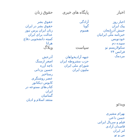
اخبار
پایگاه های خبری
حقوق زنان
اخبار روز
آزادگی
حقوق بشر
پيک ايران
گویا
حقوق بشر در ایران
جنبش آذربایجان
همبوم
زنان ايران پرس نيوز
خبرنامه ملّی ایرانیان
عدالت برای ایران
خودنویس
کمیته دانشجویی دفاع
سپیده دم
هرانا
سیاست
وبلاگ
سکولاریسم نو
فرانس ۲۴
مردمک
جبهه آزادیخواهان
آذرخش
حزب مشروطه ایران
اصغر ارسنگ
شورای ملی ایران
باچه آزره
ملیون ایران
حسین یزدانی
رستاخیز
عضر روشنگری
کابوس دیکتاتور
کتاب‌های ممنوعه در
ایران
گمنامیان
منتقد اسلام و ادیان
ویدئو
بهرام مشیری
حسن داعی
فيلم و سريال ايرانی
قاصدان آزادی
لنز ایران
من و تو