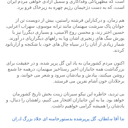
است که مظهرپاکی وفداکاری و سمبل آزادی خواهی مردم ایران
است، که به دست دژخیمان رژیم چهره به زیرخاک فرو برد.
هم زمان، و درکناراین فرشته راستین، بیش از دویست تن از
جوانان پاک سرشت میهنمان مانند ترانه موسوی، سهراب اعرابی،
حسین اختر زند، و محسن روح الامینی، و بسیاری دیگررا نیز با
یورش سگ های زنجیری اشان ویا به راههای دیگرازپای در آورند.
شمار زیادی از آنان را در سیاه چال های خود، با شکنجه و آزارنابود
کردند.
اکنون مردم کشورمان به یاد این گل پرپر شده، و در حقیقت برای
بزرگداشت همه جانبازان اخیر رستاخیز میهنمان، درهمه جا شمع
روشن میکنند، بیادش و بیادشان سرود و شعر می خوانند، و
برجلادان خون آشام نفرین می فرستند.
بی تردید، خاطره این نیکو سیرتان زینت بخش تاریخ کشورمان
خواهد بود. ما به این جانبازان افتخار می کنیم، راهشان را دنبال، و
یادشان را همیشه گرامی خواهیم داشت.
ندا آقا سلطان، گل پرپرشده بدستورخامنه ای جلاد بزرگ ایران