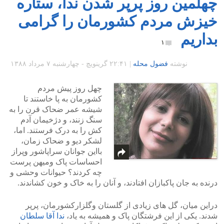
چهلمین روز پرپر شدن ندا، ستاره
خیزش مردم کشورمان را گرامی
بداریم
۱
نوشته
فضول محله
|
۲۲:۴۱ گرينويچ - چهارشنبه ۷ مرداد ۱۳۸۸
چهل روز پیش مردم
کشورمان به پا خاستند تا
شیشه عمر ضحاک قرن را به
سنگ زنند، و دژخیمان آدم
کش را به درک فرستند. اما،
لشکر دیو و ضحاک زمان،
بااین جوانان سراپاشور وپراز
احساسات پاک ومیهن پرست
چه کردند؟ حیوانات وحشی و
درنده به جان پاکبازان افتادند، و آنان را به خاک و خون کشاندند.
دراین میان، گل های زیادی از گلستان وگلزارکشورمان، پرپر
شدند. یکی از این فرشتگان پاک و همیشه به یاد،
ندا آقا سلطان