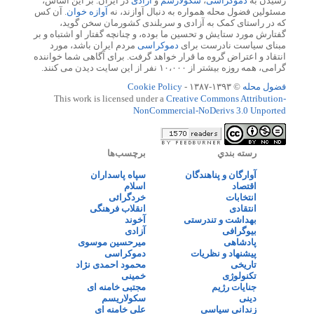
رسیدن به
دموکراسی
،
سکولارسم
و
آزادی
در ایران. بر این اساس،
مسئولین فضول محله همواره به دنبال آوازند، نه
آوازه خوان
. آن کس
که در راستای کمک به آزادی و سربلندی کشورمان سخن گوید،
گفتارش مورد ستایش و تحسین ما بوده، و چنانچه گفتار او اشتباه و بر
مبنای سیاست نادرست برای
دموکراسی
مردم ایران باشد، مورد
انتقاد و اعتراض گروه ما قرار خواهد گرفت. برای آگاهی شما خواننده
گرامی، همه روزه بیشتر از ۱۰،۰۰۰ نفر از این سایت دیدن می کنند.
فضول محله
© ۱۳۹۳-۱۳۸۷ -
Cookie Policy
This work is licensed under a
Creative Commons Attribution-
NonCommercial-NoDerivs 3.0 Unported
رسته بندي
برچسب‌ها
آوارگان و پناهندگان
سپاه پاسداران
اقتصاد
اسلام
انتخابات
خردگرائی
انتقادی
انقلاب فرهنگی
بهداشت و تندرستی
آخوند
بیوگرافی
آزادی
پادشاهی
میرحسین موسوی
پیشنهاد و نظریات
دموکراسی
تاریخی
محمود احمدی نژاد
تکنولوژی
خمینی
جنایات رژیم
مجتبی خامنه ای
دینی
سکولاریسم
زندانی سیاسی
علی خامنه ای