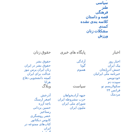
سیاسی
طنز
فرهنگی
قصه و داستان
کلاسه بندی نشده
کمدی
مشکلات زنان
ورزش
اخبار
پایگاه های خبری
حقوق زنان
اخبار روز
آزادگی
حقوق بشر
پيک ايران
گویا
حقوق بشر در ایران
جنبش آذربایجان
همبوم
زنان ايران پرس نيوز
خبرنامه ملّی ایرانیان
عدالت برای ایران
خودنویس
کمیته دانشجویی دفاع
سپیده دم
هرانا
سیاست
وبلاگ
سکولاریسم نو
فرانس ۲۴
مردمک
جبهه آزادیخواهان
آذرخش
حزب مشروطه ایران
اصغر ارسنگ
شورای ملی ایران
باچه آزره
ملیون ایران
حسین یزدانی
رستاخیز
عضر روشنگری
کابوس دیکتاتور
کتاب‌های ممنوعه در
ایران