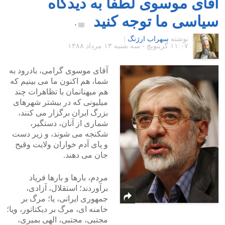
آقای موسوی لطفاً به دیدگاه
سیاسی ما توجه کنید
۰
نوشته
سهراب ارژنگ
|
۱۱:۰۷ گرينويچ - سه شنبه ۱۳ مرداد ۱۳۸۸
آقای موسوی گرامی، بادرود به
شما، هم اکنون ما می بینیم که
هم میهنانمان با تظاهرات چند
میلیونی که در بیشتر شهرهای
بزرگ ایران برگزار می کنند،
شماری از آنان، دستگیر،
شکنجه می شوند، و زیر دست
و پای آدم خواران ولایت وقیح
جان می دهند.
مردم، بارها و بارها فریاد
برآوردند؛ استقلال، آزادی،
جمهوری ایرانی، یا؛ مرگ بر
خامنه ای، مرگ بر دیکتاتور، ویا؛
مجتبی، مجتبی، الهی بمیری،