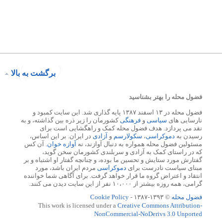
برگشت به بالا
فضول محله را بهتر بشناسید
فضول محله در ۱۳ اسفند ۱۳۸۷ پایه گذاری شد. این سایت کمبود و
نارسایی های
سیاسی
و
فرهنگی
کشورمان را زیر ذره بین گذاشته، و به
نقد می پردازد. هدف فضول محله کمک و راهگشایی است برای
رسیدن به
دموکراسی
،
سکولارسم
و
آزادی
در ایران. بر این اساس،
مسئولین فضول محله همواره به دنبال آوازند، نه
آوازه خوان
. آن کس
که در راستای کمک به آزادی و سربلندی کشورمان سخن گوید،
گفتارش مورد ستایش و تحسین ما بوده، و چنانچه گفتار او اشتباه و بر
مبنای سیاست نادرست برای
دموکراسی
مردم ایران باشد، مورد
انتقاد و اعتراض گروه ما قرار خواهد گرفت. برای آگاهی شما خواننده
گرامی، همه روزه بیشتر از ۱۰،۰۰۰ نفر از این سایت دیدن می کنند.
فضول محله
© ۱۳۹۳-۱۳۸۷ -
Cookie Policy
This work is licensed under a
Creative Commons Attribution-
NonCommercial-NoDerivs 3.0 Unported