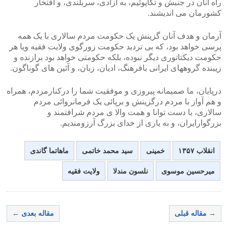
راه آنان در جنبش و تکاپوئیم، به آزادی، سربلندی، و افتخار
کشورمان می اندیشند.
آرمان و هدف آنان گزینش یک حکومت مردم سالاری با یک همه
پرسی خواهد بود، که بی تردید حکومت زورگوی ولایت فقیه ویا هر
حکومت دیکتاتوری دیگر نبوده، بلکه حکومتی خواهد بود برازنده و
زیبنده گروههای ایرانی بافرهنگ، ادیان، زبان، و آئین های گوناگون.
درپایان، ما صمیمانه پیروزی و موفقیت شما را درکنارمردم، همراه
و هم آواز با مردم درگزینش و برپائی یک فرمانروائی مردم
سالاری، با دست توانا و همت والا ی مردم شرافتمند و
بزرگوارایران، و به یاری از خدای بزرگ آرزومندیم.
انقلاب ۱۳۵۷
خمینی
سید محمد خاتمی
ماهاتما گاندی
میرحسین موسوی
نلسون مندلا
ولایت فقیه
→ مقاله قبلی
مقاله بعدی ←