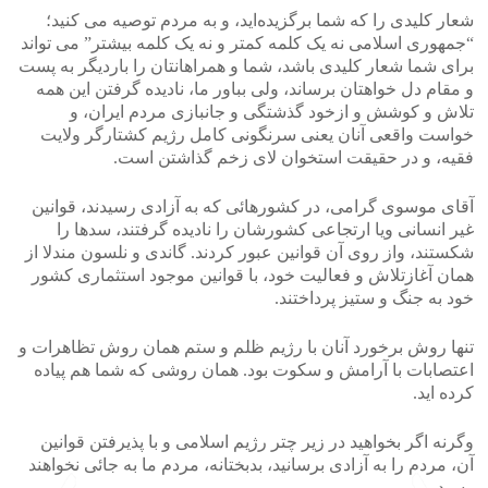
شعار کلیدی را که شما برگزیده‌اید، و به مردم توصیه می کنید؛
“جمهوری اسلامی نه یک کلمه کمتر و نه یک کلمه بیشتر” می تواند
برای شما شعار کلیدی باشد، شما و همراهانتان را باردیگر به پست
و مقام دل خواهتان برساند، ولی بباور ما، نادیده گرفتن این همه
تلاش و کوشش و ازخود گذشتگی و جانبازی مردم ایران، و
خواست واقعی آنان یعنی سرنگونی کامل رژیم کشتارگر ولایت
فقیه، و در حقیقت استخوان لای زخم گذاشتن است.
آقای موسوی گرامی، در کشورهائی که به آزادی رسیدند، قوانین
غیر انسانی ویا ارتجاعی کشورشان را نادیده گرفتند، سدها را
شکستند، واز روی آن قوانین عبور کردند. گاندی و نلسون مندلا از
همان آغازتلاش و فعالیت خود، با قوانین موجود استثماری کشور
خود به جنگ و ستیز پرداختند.
تنها روش برخورد آنان با رژیم ظلم و ستم همان روش تظاهرات و
اعتصابات با آرامش و سکوت بود. همان روشی که شما هم پیاده
کرده اید.
وگرنه اگر بخواهید در زیر چتر رژیم اسلامی و با پذیرفتن قوانین
آن، مردم را به آزادی برسانید، بدبختانه، مردم ما به جائی نخواهند
رسید.