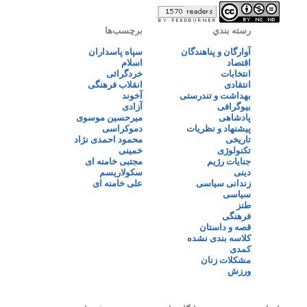
رسته بندي
برچسب‌ها
آوارگان و پناهندگان
سپاه پاسداران
اقتصاد
اسلام
انتخابات
خردگرائی
انتقادی
انقلاب فرهنگی
بهداشت و تندرستی
آخوند
بیوگرافی
آزادی
پادشاهی
میرحسین موسوی
پیشنهاد و نظریات
دموکراسی
تاریخی
محمود احمدی نژاد
تکنولوژی
خمینی
جنایات رژیم
مجتبی خامنه ای
دینی
سکولاریسم
زندانی سیاسی
علی خامنه ای
سیاسی
طنز
فرهنگی
قصه و داستان
کلاسه بندی نشده
کمدی
مشکلات زنان
ورزش