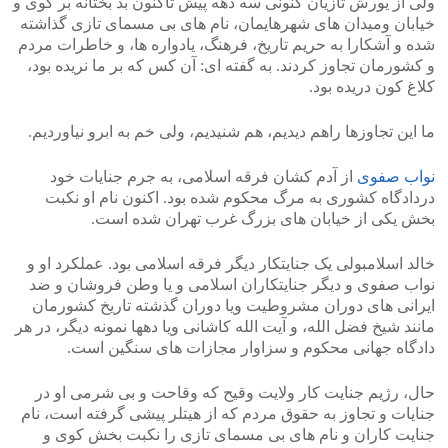
ولی از یورش تازیان کنونی سه دهه پیش تاکنون بد بختانه بر کوی و
خیابان ومیدان های شهرهایمان، نام های بی مسمای تازی گذاشته
شده و آشکارا به حریم تاریخ، فرهنگ، یادواره ها، و خاطرات مردم
و کشورمان تجاوز کردند. به گفته ای: آن کس که بر ما نریده بود،
کلاغ کون دریده بود.
ما این تجاوزها راهم دیدیم، هم شنیدیم، ولی خم به ابرو نیاوردیم.
نواب صفوی
از آدم کشان فرقه اسلامی، به جرم جنایات خود
دردادگاه کشوری به مرگ محکوم شده بود. اکنون نام او نکبت
بخش یکی از خیابان های بزرگ غرب تهران شده است.
خالد اسلامبولی یک جنایتکار دیگر فرقه اسلامی بود. عملکرد او و
نواب صفوی و دیگر جنایتکاران اسلامی و یا وطن فروشان و ضد
ایرانی های دوران مشروطیت ویا دوران گذشته تاریخ کشورمان
مانند شیخ فضل الله، و آیت الله کاشانی ویا دهها نمونه دیگر، در هر
دادگاه جهانی محکوم و سزاوار مجازات های سنگین است.
حال، رژیم جنایت کار ولایت وقیح که وقاحت و بی شرمی او در
جنایات و تجاوز به حقوق مردم که از هیتلر پیشی گرفته است، نام
جنایت کاران و نام های بی مسمای تازی را نکبت بخش کوی و