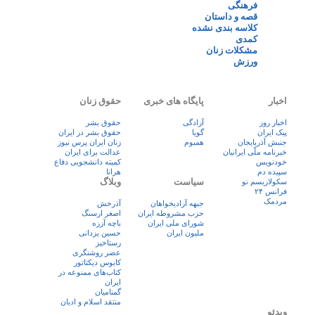
فرهنگی
قصه و داستان
کلاسه بندی نشده
کمدی
مشکلات زنان
ورزش
اخبار
پایگاه های خبری
حقوق زنان
اخبار روز
آزادگی
حقوق بشر
پيک ايران
گویا
حقوق بشر در ایران
جنبش آذربایجان
همبوم
زنان ايران پرس نيوز
خبرنامه ملّی ایرانیان
عدالت برای ایران
خودنویس
کمیته دانشجویی دفاع
سپیده دم
هرانا
سیاست
وبلاگ
سکولاریسم نو
فرانس ۲۴
مردمک
جبهه آزادیخواهان
آذرخش
حزب مشروطه ایران
اصغر ارسنگ
شورای ملی ایران
باچه آزره
ملیون ایران
حسین یزدانی
رستاخیز
عضر روشنگری
کابوس دیکتاتور
کتاب‌های ممنوعه در
ایران
گمنامیان
منتقد اسلام و ادیان
ویدئو