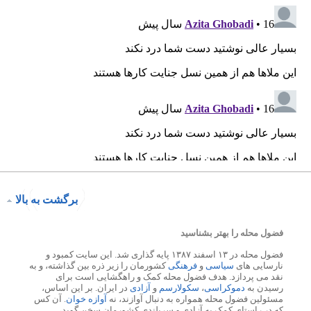
برگشت به بالا
فضول محله را بهتر بشناسید
فضول محله در ۱۳ اسفند ۱۳۸۷ پایه گذاری شد. این سایت کمبود و
نارسایی های
سیاسی
و
فرهنگی
کشورمان را زیر ذره بین گذاشته، و به
نقد می پردازد. هدف فضول محله کمک و راهگشایی است برای
رسیدن به
دموکراسی
،
سکولارسم
و
آزادی
در ایران. بر این اساس،
مسئولین فضول محله همواره به دنبال آوازند، نه
آوازه خوان
. آن کس
که در راستای کمک به آزادی و سربلندی کشورمان سخن گوید،