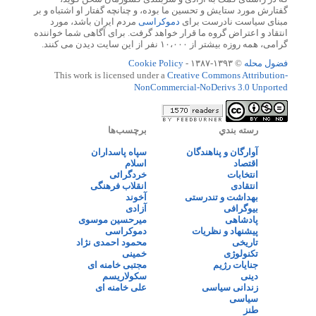
گفتارش مورد ستایش و تحسین ما بوده، و چنانچه گفتار او اشتباه و بر
مبنای سیاست نادرست برای
دموکراسی
مردم ایران باشد، مورد
انتقاد و اعتراض گروه ما قرار خواهد گرفت. برای آگاهی شما خواننده
گرامی، همه روزه بیشتر از ۱۰،۰۰۰ نفر از این سایت دیدن می کنند.
فضول محله
© ۱۳۹۳-۱۳۸۷ -
Cookie Policy
This work is licensed under a
Creative Commons Attribution-
NonCommercial-NoDerivs 3.0 Unported
رسته بندي
برچسب‌ها
آوارگان و پناهندگان
سپاه پاسداران
اقتصاد
اسلام
انتخابات
خردگرائی
انتقادی
انقلاب فرهنگی
بهداشت و تندرستی
آخوند
بیوگرافی
آزادی
پادشاهی
میرحسین موسوی
پیشنهاد و نظریات
دموکراسی
تاریخی
محمود احمدی نژاد
تکنولوژی
خمینی
جنایات رژیم
مجتبی خامنه ای
دینی
سکولاریسم
زندانی سیاسی
علی خامنه ای
سیاسی
طنز