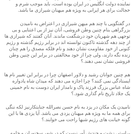
نماینده دولت انگلیس در ایران بوده است، باید موجب شرم و
خجالت برای هر ایرانی به ویژه هم میهنان شیرازی ما باشد.
در گفتگویی با چند هم میهن شیرازی در اعتراض به نامیدن
بزرگراهی بنام چنین وطن فروشی، آنان نیز از بی اعتنایی و بی
توجهی هم شهریان خود درشگفت ماندند. آنان گفتند که شیرازی ها
از چند دهه گذشته تاکنون توانسته اند در برابر رژیم گذشته و رژیم
کنونی از خود مقاومت نشان دهند و نام فلکه مصدق را هم چنان
زنده نگه دارند، ولی چرا از خود مخالفتی در برابر این چنین وطن
فروشی نشان نمی دهند.؟
هم چنین جوانان رشید و دلاور اصفهان چرا در برابر این تغییر نام ها
ایستادگی نمی کنند؟ چرا اجازه می دهند که میدان شاه یادواره
شاه عباس بزرگ فرزند پاک و نامدار ایران دوست به نام خمینی
یک جلاد تاریخ نام گذاری شود.؟
نامیدن یک مکان در یزد به نام حسن نصرالله جنایتکارنیز لکه ننگی
برای همه ما به ویژه هم میهنان یزدی می باشد. آیا یزدی ها با این
گونه خیانت های رژیم شبها راحت می خوابند.؟
براستی زشت و چندش آور نیست که در شهر سخنوران و چامه