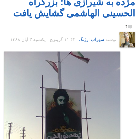
مژده به شیرازی ها؛ بزرگراه
الحسینی الهاشمی گشایش یافت
۴
نوشته
سهراب ارژنگ
|
۱۱:۴۲ گرينويچ - یکشنبه ۳ آبان ۱۳۸۸