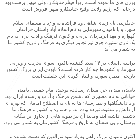
برزن های ما نموده است. زیرا هیتلرجنایتکار، ولی میهن پرست بود
درجایی که رژیم ولایت وقیح جنایتکارو میهن فروش است.
جایگزینی نام زیبای شاهی ویا فراشاه به واژه نا مسمای اسلام
شهر، و یا نامیدن شهرهایی به نام اسلام آباد واستان خراسان
گهواره و مهد ابرمردان ایرانی، و کانون فرهنگ و ادب ایران به نام
یک تازی ستیزه جوی نیز تجاوز دیگری به فرهنگ و تاریخ کشور ما
به شمار می آید.
براستی اسلام در ۱۴ سده گذشته تاکنون سوای تخریب و ویرانی
شهرها، و کشورها چه کار کرده است.؟ نابودی ایران بزرگ، کشور
تاریخی مصر، سوریه و لبنان گویای این حقیقت است.
نامیدن میدان حر، میدان رسالت، توحید، امام خمینی، نامیدن
خیابانی به نام مطهری که دشمن فرهنگ و آداب و رسوم ایران بود،
و یا دانشگاهها و بیمارستان ها به نام به اصطلاح امامان که بهره ای
از دانش و مدنیت نبرده بوده اند، و همواره با کشور و فرهنگ ما
دشمنی داشته اند، ومانند آن نیز نمونه هایی از تجاوز این بیگانه
پرستان و بی صفتان به تاریخ و فرهنگ کشورمان به شمار می رود.
>
<
اکنون نامیدن بزرگ راهی به یاد سید نورالدین که دست نشانده و