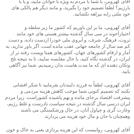
آقای کهروبی، یا شما با مردم به ویژه با جوانان مایید، و یا با
بارژیم؟ لطفاً تصمیم خود را بگیرید، و مانند دیگر هم پالکی های
خود ملتی رابه بیراهه نکشانید.
آقای کهروبی، ما بر این باوریم که کشور ما زیر سلطه و
اختیارآخوند در سی سال گذشته بیشتر هستی های خود مانند
ثروت، فرهنگ، شرف، و آبروی ملی خودرا ازدست داده، و دست
کم صد سال از جامعه جهانی عقب مانده است. اگر باور ندارید، به
آمار و ارقام کشورهای جهان، کشورهای همتا وپست رفته تر از
ایران، در گذشته نگاه کنید، با حال مقایسه نمایید، تا به نتیجه تلخ
وتکان دهنده ای که ما مدت هاست بدان رسیدیم، شما نیز آگاهی
یابید.
آقای کهروبی، لطفاً به فرزند دلبندتان بفرمایید تا شکر افشانی
نکنند که تصمیم کنونی شما موجب کاهش هزینه مردمی و
پیشرفت اقتصاد برجای مانده و بهم پاشیده کشوراست. زیرا مردم
ایران درسی سال گذشته در نتیجه سیاست نادرست و غلط رژیم،
وغارت گری و چپاول آنان، در حال ورشکستگی می باشند
وهمچنان با جان و مال خود هزینه می پردازند.
آقای کهروبی، روانیست که این هزینه پردازی یعنی به خاک و خون