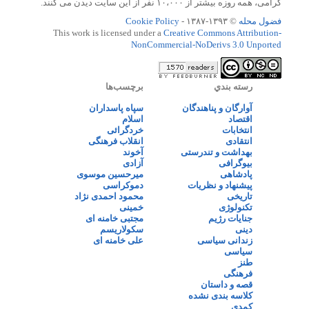
گرامی، همه روزه بیشتر از ۱۰،۰۰۰ نفر از این سایت دیدن می کنند.
فضول محله
© ۱۳۹۳-۱۳۸۷ -
Cookie Policy
This work is licensed under a
Creative Commons Attribution-
NonCommercial-NoDerivs 3.0 Unported
رسته بندي
برچسب‌ها
آوارگان و پناهندگان
سپاه پاسداران
اقتصاد
اسلام
انتخابات
خردگرائی
انتقادی
انقلاب فرهنگی
بهداشت و تندرستی
آخوند
بیوگرافی
آزادی
پادشاهی
میرحسین موسوی
پیشنهاد و نظریات
دموکراسی
تاریخی
محمود احمدی نژاد
تکنولوژی
خمینی
جنایات رژیم
مجتبی خامنه ای
دینی
سکولاریسم
زندانی سیاسی
علی خامنه ای
سیاسی
طنز
فرهنگی
قصه و داستان
کلاسه بندی نشده
کمدی