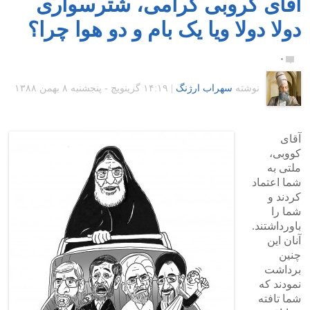
آقای کروبی گرامی، شترسواری
دولا دولا ویا یک بام و دو هوا چرا؟
۰
نوشته
سهراب ارژنگ
|
۱۴:۱۹ گرينويچ - پنجشنبه ۸ بهمن ۱۳۸۸
آقای
کووبی،
ملتی به
شما اعتماد
کردند و
شما را
باورداشتند.
آنان این
چنین
برداشت
نمودند که
شما تافته