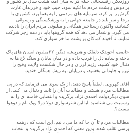
روزدیگر، رفسنجانی حیله گر به میان آمد، هشت سال بر کشور و
بر دوش و پشت مردم ما تکیه نمود، جیب خود و فرزندان غارت
گرش را پر کرد، سرمایه های مردمی را به یغما برد، کشوری پا
برجا و سر بلند در جامعه جهانی را به ورشکستگی و رسوائی
کشانید، واکنون رستاخیز همگانی و میلیونی مردم ایران را نادیده
می گیرد، و شعار می دهد که همه گروهها باید در دهه زجر شرکت
نمایند، تا آخوند کماکان بر پشت ما خر سواری کند.
خاتمی، آخوندک دلقلک و هنرپیشه دیگر، ۲۲میلیون انسان های پاک
باخته و ساده دل را فریب داده و در میان بیابان و سنگ لاخ ها به
دنبال خود کشید، رژیم لرزان و در حال شکست ولایت وقیح را
نیرو و جاودانی بخشید، و درپایان، به ریش همگان خندید.
آقای کهروبی، لطفاً پاسخ دهید، از یک سوی می فرمایید که در پی
مطالبات مردم هستید و مطالبات آنان را تایید و دنبال می کنید، از
سوی دیگردولت احمدی نژاد، برگزیده و انتصابی خامنه ای را به
رسمیت می شناسید. آیا این شترسواری دولا دولا ویک بام و دوهوا
نیست؟.
مطالبات مردم تا آن جا که ما می دانیم، این است که درهمه
پرسی تقلب شده، بدین معنی که احمدی نژاد برگزیده و انتخاب