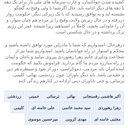
کشیده شدن جوانانمان، و غارت سرمایه های ملی باز برای یک دهه
یا دهه های دیگر ادامه یابد. حال اگرشما با ولی وقیح به گفتگو
نشسته اید و به توافق رسیدید که با یک زیرکی دیگر، حکومت زوار
دررفته و در حال ریزش ولایت وقیح را بر مردم هم چنان سوار، و
آن را جاودانی بخشد، کاملاً در اشتباهید زیرا شیشه عمر این رژیم
ترک برداشته و در حال شکستن است.
درهرحال، امیدواریم که شما با مادراین مورد توافق داشته باشید و
محکم و استوار در راه جوانانمان باشید. امیدواریم شما نیز از
شجاعت ودلیری خانم زهرا رهنوردی پیروی نمایید و باجان و ایمان
در راه مبارزه مردم ما گام بردارید. فراموش نکنید که حکومت
آینده ایران باید مردمی، دموکراسی، دور از نفوذ و سیطره هر دین
و عقیدتی باشد. باید دیگر باوران؛ چون زردشتی، بهائی، کلیمی،
ترسائی، و حتی ناباوران دینی آزادانه در کنارهم زندگی کنند.
اکبر هاشمی رفسنجانی
بهائی
ترسائی
خمینی
زردشتی
زهرا رهنوردی
سید محمد خاتمی
علی خامنه ای
کلیمی
مجتبی خامنه ای
مهدی کروبی
میرحسین موسوی