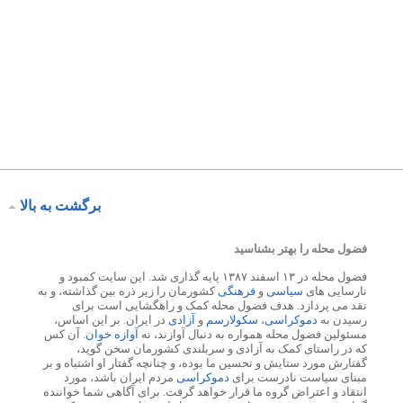
برگشت به بالا
فضول محله را بهتر بشناسید
فضول محله در ۱۳ اسفند ۱۳۸۷ پایه گذاری شد. این سایت کمبود و
نارسایی های
سیاسی
و
فرهنگی
کشورمان را زیر ذره بین گذاشته، و به
نقد می پردازد. هدف فضول محله کمک و راهگشایی است برای
رسیدن به
دموکراسی
،
سکولارسم
و
آزادی
در ایران. بر این اساس،
مسئولین فضول محله همواره به دنبال آوازند، نه
آوازه خوان
. آن کس
که در راستای کمک به آزادی و سربلندی کشورمان سخن گوید،
گفتارش مورد ستایش و تحسین ما بوده، و چنانچه گفتار او اشتباه و بر
مبنای سیاست نادرست برای
دموکراسی
مردم ایران باشد، مورد
انتقاد و اعتراض گروه ما قرار خواهد گرفت. برای آگاهی شما خواننده