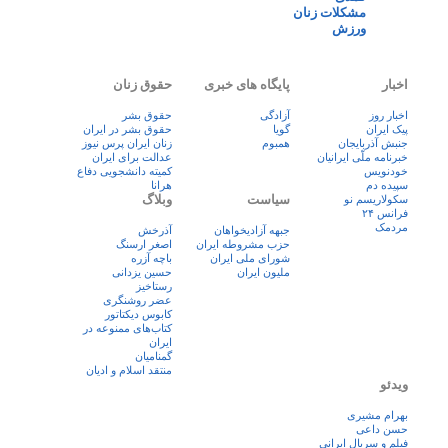
مشکلات زنان
ورزش
اخبار
پایگاه های خبری
حقوق زنان
اخبار روز
آزادگی
حقوق بشر
پيک ايران
گویا
حقوق بشر در ایران
جنبش آذربایجان
همبوم
زنان ايران پرس نيوز
خبرنامه ملّی ایرانیان
عدالت برای ایران
خودنویس
کمیته دانشجویی دفاع
سپیده دم
هرانا
سیاست
وبلاگ
سکولاریسم نو
فرانس ۲۴
مردمک
جبهه آزادیخواهان
آذرخش
حزب مشروطه ایران
اصغر ارسنگ
شورای ملی ایران
باچه آزره
ملیون ایران
حسین یزدانی
رستاخیز
عضر روشنگری
کابوس دیکتاتور
کتاب‌های ممنوعه در
ایران
گمنامیان
منتقد اسلام و ادیان
ویدئو
بهرام مشیری
حسن داعی
فيلم و سريال ايرانی