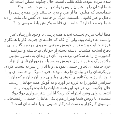
شده مردم نبوده، بلکه تقلبی است. حال چگونه ممکن است که
شما ایشان را به عنوان رئیس دولت به رسمیت بشناسید؟
شمادیدید که میلیون ها از مردم به پا خاستند واین همه پرسی را
باطل و غیر قانونی دانستند. مرگ بر خامنه ای گفتن یک ملت از دید
شما چه معنا دارد؟. خامنه ای قاتله، ولایتش باطله یعنی چه؟
مطا لبات مردم نخست تجدید همه پرسی با وجود بازرسان غیر
وابسته به دولت بود. ولی آن گاه که خامنه ی جنایت کار با همکاری
فرزند جنایت پیشه تر از خودش مجتبی به روی مردم بیگناه و بی
دفاع اسلحه کشیدند، دسته دسته از جوانان بپاخاسته و غیرتمند
کشورمان را به سلاخی بردند، به آنان در زندان به دستور مجتبی
جلاد بزرگ و فرزند رذل خودش به وسیله مزدوران تازی از نژاد
خود خامنه ای تجاوز جنسی نمودند، و یا آنان را سر به نیست کرده،
و پیکرشان را در بیابان ها رها نمودند، فریاد مرگ بر خامنه ای و
نابود باد رژیم دیکتاتوری آخوندی میلیونی جوانان جان برکفمان
سراسر کشور را به لرزه در آورد و به گوش همه جهانیان رسید.
حال چگونه می خواهید این همه جنایات را نادیده بگیرید، و به
انتصاب ولی وقیح احترام گذارید؟ آیا این شتر سواری دولا دولا
نیست؟ آیا روش شما بهتر از هم پالکی هایتان؛ خمینی، رفسنجانی،
>
<
موسوی کارگزار و دست اندرکار خمینی، و یا خامنه ای است؟