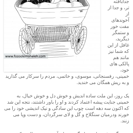
جدابافته
تر، و جدا از
از
آخوندهای
مفت خور
و ستمگر
دیگرید،
غافل از این
که شما نیز
مانند هم
پالکی های
خود،
خمینی، رفسنجانی، موسوی، و خاتمی، مردم را سرکار می گذارید
و به ریش همگان می خندید.
یک روز، این ملت ساده اندیش و خوش دل و خوش خیال، به
خمینی جنایت پیشه اعتماد کردند و او را باور داشتند، نتجه این شد
که اکنون سه دهه است چوب این سادگی و نیک اندیشی خود را می
خورند ودرمیان سنگلاخ و گل و لای سرگردان، و دست وپا می
زنند.