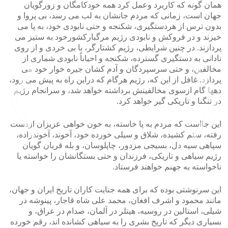
همان گونه که کاربرد وعمل کرد همه خودکامگان و زورگویان
جهان است، زمانی که مردم جانشان به لب می رسد، بی پروا و
بدون ترس از هردستگیری، شکنجه و حتی نابودی خود، به پا می
خیزند و در فروکش و نابودی رژیم مرگبارکشورخود به ستیز می
پردازند. در چنین شرایطی، رژیم کشتارگر، با بی خردی و از روی
نادانی به دستگیری گسترده، شکنجه و احیاناً نابودی شماری از
مخالفین، و حتی سرسپردگان و آدم کشان جیره خوار خود می
پردازد. غافل از این که، رژیم هرگام که دراین راه به پیش می رود،
دهها گام ازسوی مخالفینش برداشته خواهد شد، و سرانجام رژیم
در تنگنا و تاریکی گیر خواهد کرد.
این جااست که مردم به پا خاسته، به خون خواهی عزیزان ازدست
رفته، ستم کشیده، شلاق و سیلی خورده خود، آخوند، آخوندزاده،
سپاهی سیه دل، بسیجی مزدور، چاپلوسان، و بله قربان گویان
رژیم سیاهی و تاریکی، فرزندان و حتی بستگانشان را خواسته یا
>
<
ناخواسته به جهنم خواهند فرستاد.
این سرنوشتی بوده که برای همه جنایت کاران تاریخ ایران و جهان،
مانند محمود و اشرف افغان، محمد علی شاه قاجار، پینوشه در
شیلی، استالین در روسیه، هیتلر در آلمان، صدام در عراق، و
بسیاری دیگر که تاریخ بشری را به سیاهی کشانده اند، رقم خورده