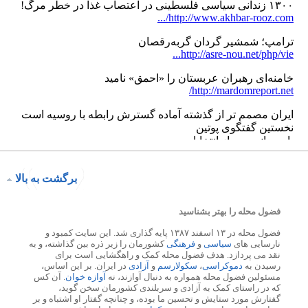
برگشت به بالا
فضول محله را بهتر بشناسید
فضول محله در ۱۳ اسفند ۱۳۸۷ پایه گذاری شد. این سایت کمبود و
نارسایی های
سیاسی
و
فرهنگی
کشورمان را زیر ذره بین گذاشته، و به
نقد می پردازد. هدف فضول محله کمک و راهگشایی است برای
رسیدن به
دموکراسی
،
سکولارسم
و
آزادی
در ایران. بر این اساس،
مسئولین فضول محله همواره به دنبال آوازند، نه
آوازه خوان
. آن کس
که در راستای کمک به آزادی و سربلندی کشورمان سخن گوید،
گفتارش مورد ستایش و تحسین ما بوده، و چنانچه گفتار او اشتباه و بر