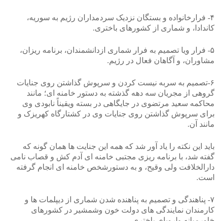
۴- فرارخانواده و بستگان نزدیک سردمداران رژیم به سوریه،
کاندادا، و شماری از کشورهای باختری.
۵- فرار ویا تصمیم به فرار شماری ازدانشمندان، برنامه ریزان،
مشاوران، و آگاهان فعال در رژیم.
۶-تصمیم به سربه نیست کردن و سرپوش گذاشتن روی جنایات
گروهی از مجریان سه دهه گذشته به دستور خامنه ای؛ مانند
محاکمه سعید مرتضوی در جایگاهی در بسته ویقیناً نابودی وی
برای سرپوش گذاشتن روی جنایات وی در کشتارگاه کهریزک و
مانند آن.
باید این نکته را یاد آور شد که همه این جنایت ها همان گونه که
گفته شد، با برنامه ریزی مجتبی خامنه ای آدم کش و قصاب نامی
دارالخلافت ولی وقیح، و به دستورشخص خامنه ای انجام گرفته
است.
۷- پناهندگی و تصمیم به پناهنده شدن شماری از دیپلمات ها و
کارمندان نمایندگی های دولت خون وشمشیر در کشورهای
خاورمیانه واروپای باختری.