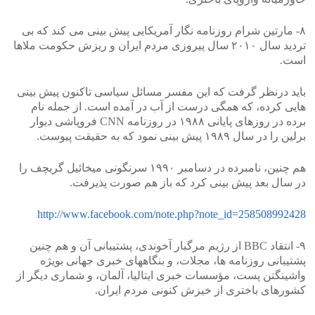
۸- مارتین شرام روزنامه نگار آمریکایی پیش بینی می کند که بی
تردید سال ۲۰۱۰ سال پیروزی مردم ایران و ریزش حکومت ملاها
است.
باید درنظر گرفت که این مفسر مسائل سیاسی تاکنون پیش بینی
هایی کرده، که همگی درست از آب در آمده است. از جمله نام
برده در روزهای پایانی ۱۹۸۸ در روزنامه CNN فروپاشی دیوار
برلین را در سال ۱۹۸۹ پیش بینی نمود که به حقیقت پیوست.
هم چنین، نامبرده در دسامبر ۱۹۹۰ سرنگونی میخائیل گربچف را
در سال بعد پیش بینی کرد که باز هم صورت پذیرفت.
http://www.facebook.com/note.php?note_id=258508992428
۹- انتقاد BBC از رژیم مرگبار آخوندی، پشتیبانی آن و هم چنین
پشتیبانی روزنامه ها، مجلات، و بنگاههای خبری جهانی بویژه
واشینگتن پست، مؤسسات خبری ایتالیا، آلمان، و شماری دیگر از
کشورهای باختری از خیزش کنونی مردم ایران.