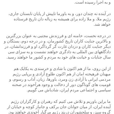
و به اجرا رسیده است.
در آینده نه چندان دور، و به باورما تاپیش از پایان تابستان جاری،
رژیم ملا، و ملا زاده برای همیشه به زباله دان تاریخ فرستاده
خواهد شد.
در درجه نخست، خامنه ای و فرزندش مجتبی به عنوان بزرگترین
و بالاترین جنایت کاران تاریخ کشورمان، و در درجه دوم، بستگان و
دیگر جنایت کاران و دزدان غارت گر گرداگرد او و فرزندانشان، در
دادگاههای بین المللی به دادگری خواهند نشست و به سزای سی
سال جنایات و خیانت های خود به مردم و کشور ما خواهند رسید.
از این روی، ما از هم اکنون با شادی و خرسندی به یکایک هم
میهنان فرهیخته امان از هم اکنون طلوع آزادی و برپایی رژیم
مردمی ایرانی با آزادی زن ومرد، باورها، زبان، آداب و رسوم، و
قومیت های گوناگون دور از دخالت و وجود هرآخوند در صحنه
سیاسی و اجتماعی مردم ایران، شادباش می گوییم.
ما براین باوریم و تلاش می کنیم که رهبران و کارگزاران رژیم
آینده ایران، از میان جوانان جان برکف و جانباز کوچه و خیابان از
گروه سبز، و سلحشوران دربند رژیم مرگبار آخوندی خواهند بود.