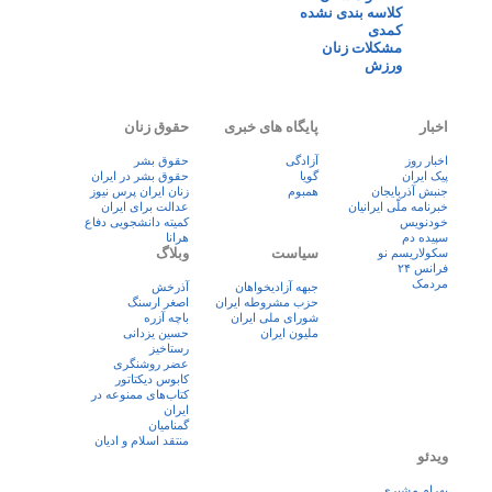
کلاسه بندی نشده
کمدی
مشکلات زنان
ورزش
اخبار
پایگاه های خبری
حقوق زنان
اخبار روز
آزادگی
حقوق بشر
پيک ايران
گویا
حقوق بشر در ایران
جنبش آذربایجان
همبوم
زنان ايران پرس نيوز
خبرنامه ملّی ایرانیان
عدالت برای ایران
خودنویس
کمیته دانشجویی دفاع
سپیده دم
هرانا
سیاست
وبلاگ
سکولاریسم نو
فرانس ۲۴
مردمک
جبهه آزادیخواهان
آذرخش
حزب مشروطه ایران
اصغر ارسنگ
شورای ملی ایران
باچه آزره
ملیون ایران
حسین یزدانی
رستاخیز
عضر روشنگری
کابوس دیکتاتور
کتاب‌های ممنوعه در
ایران
گمنامیان
منتقد اسلام و ادیان
ویدئو
بهرام مشیری