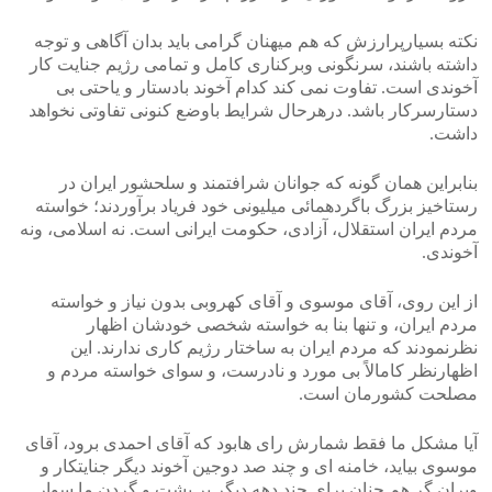
نکته بسیارپرارزش که هم میهنان گرامی باید بدان آگاهی و توجه
داشته باشند، سرنگونی وبرکناری کامل و تمامی رژیم جنایت کار
آخوندی است. تفاوت نمی کند کدام آخوند بادستار و یاحتی بی
دستارسرکار باشد. درهرحال شرایط باوضع کنونی تفاوتی نخواهد
داشت.
بنابراین همان گونه که جوانان شرافتمند و سلحشور ایران در
رستاخیز بزرگ باگردهمائی میلیونی خود فریاد برآوردند؛ خواسته
مردم ایران استقلال، آزادی، حکومت ایرانی است. نه اسلامی، ونه
آخوندی.
از این روی، آقای موسوی و آقای کهروبی بدون نیاز و خواسته
مردم ایران، و تنها بنا به خواسته شخصی خودشان اظهار
نظرنمودند که مردم ایران به ساختار رژیم کاری ندارند. این
اظهارنظر کامالاً بی مورد و نادرست، و سوای خواسته مردم و
مصلحت کشورمان است.
آیا مشکل ما فقط شمارش رای هابود که آقای احمدی برود، آقای
موسوی بیاید، خامنه ای و چند صد دوجین آخوند دیگر جنایتکار و
ویران گر هم چنان برای چند دهه دیگر بر پشت و گردن ما سوار