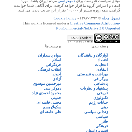
مبنای سیاست نادرست برای
دموکراسی
مردم ایران باشد، مورد
انتقاد و اعتراض گروه ما قرار خواهد گرفت. برای آگاهی شما خواننده
گرامی، همه روزه بیشتر از ۱۰،۰۰۰ نفر از این سایت دیدن می کنند.
فضول محله
© ۱۳۹۳-۱۳۸۷ -
Cookie Policy
This work is licensed under a
Creative Commons Attribution-
NonCommercial-NoDerivs 3.0 Unported
رسته بندي
برچسب‌ها
آوارگان و پناهندگان
سپاه پاسداران
اقتصاد
اسلام
انتخابات
خردگرائی
انتقادی
انقلاب فرهنگی
بهداشت و تندرستی
آخوند
بیوگرافی
آزادی
پادشاهی
میرحسین موسوی
پیشنهاد و نظریات
دموکراسی
تاریخی
محمود احمدی نژاد
تکنولوژی
خمینی
جنایات رژیم
مجتبی خامنه ای
دینی
سکولاریسم
زندانی سیاسی
علی خامنه ای
سیاسی
طنز
فرهنگی
قصه و داستان