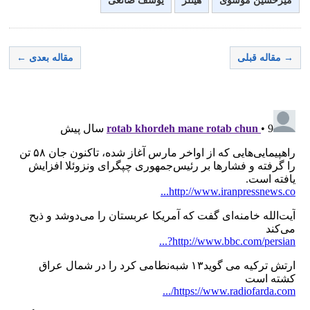
میرحسین موسوی
هیتلر
یوسف صانعی
→ مقاله قبلی
مقاله بعدی ←