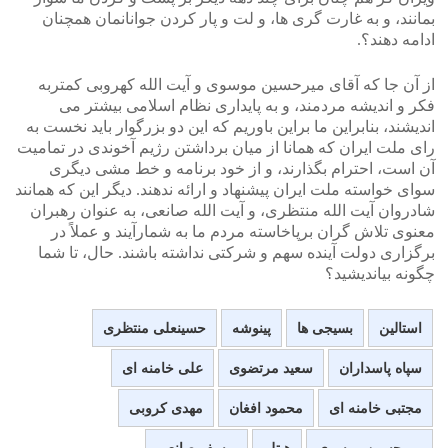
بمانند، و به غارت گری ها، و لت و پار کردن جوانانمان همچنان
ادامه دهند؟.
از آن جا که آقای میرحسین موسوی و آیت الله کهروبی کمتربه
فکر و اندیشه مردمند، و به پایداری نظام اسلامی بیشتر می
اندیشند، بنابراین ما براین باوریم که این دو بزرگوار باید نخست به
رای ملت ایران که همانا از میان برداشتن رژیم آخوندی در تمامیت
آن است، احترام بگذارند، و از خود برنامه و خط مشی دیگری
سوای خواسته ملت ایران پیشنهاد و ارائه ندهند. دیگر این که همانند
شادروان آیت الله منتظری، و آیت الله صانعی، به عنوان رهبران
معنوی تلاش گران برپاخاسته مردم ما به شمارآیند و عملاً در
برگزاری دولت آینده سهم و شرکتی نداشته باشند. حال، تا شما
چگونه بیاندیشید؟
استالین
بسیجی ها
پینوشه
حسینعلی منتظری
سپاه پاسداران
سعید مرتضوی
علی خامنه ای
مجتبی خامنه ای
محمود افغان
مهدی کروبی