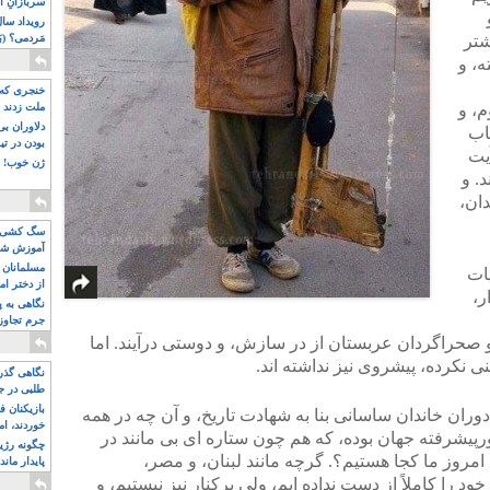
سربازانِ ا
شتر
مَردمی؟ (بَ
ه، و
خنجری که 
م، و
ملت زدند
دلاوران ب
اب
بودن در ت
یت
ژن خوب! ت
د. و
دان،
سگ کشی، 
آموزش شکن
بیشتر
مسلمانان 
جنایات
از دختر ام
ر،
مسلمان ه
نگاهی به پ
جرم تجاوز
آویز شدند!
 و صحراگردان عربستان از در سازش، و دوستی درآیند. اما
نکرده، پیشروی نیز نداشته اند.
نگاهی گذرا
طلبی در ج
بازیکنان ف
وران خاندان ساسانی بنا به شهادت تاریخ، و آن چه در همه
خوردند، ام
پیشرفته جهان بوده، که هم چون ستاره ای بی مانند در
چگونه رژی
روز ما کجا هستیم؟. گرچه مانند لبنان، و مصر،
پایدار ماند
 را کاملاً از دست نداده ایم، ولی برکنار نیز نیستیم، و