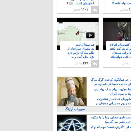
۴
ی تواند باشد؟!
کشورمان است
۱
پخش
۱۱۰۱
پخش
ن کشورمان فعالانه
هم میهنان اسیر
رات شرکت نکنند
ودربندمان، سرانجام از
ایرانی همچنان
ظلم بیکران رژیم تازی
 باقی خواهدماند
نژاد بجان آمده و به
۸
خبابانها ریختند
پخش
۲۱۹
پخش
ه ای، همانگونه که توبه گرگ مرگ
ی جنایات همیشگی شماچه می
!
 هواپیما، پیام مرگ، پیام نوید
د به مردم ایران
کشورمان فعالانه در تظاهرات
د رژیم ضدایرانی همچنان در
 خواهدماند
سهراب ارژنگ
م تازی صفتان، یلدا را با شکوهِ
 تر، جشن می گیریم!
 ای "اَعراب شیعه" مهم اند و نَه