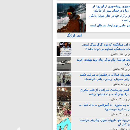
یری پروفسوری از آریزونا از
زیبا و درخشان پیش از طالبان
 آرام تنها در کنار حیوان خانگی
ر است
ز عامل مهم ایجاد سرطان است
امیر ارژنگ
ه ای، همانگونه که توبه گرگ مرگ است،
ات همیشگی شماچه می تواند باشد؟!
ط هواپیما، پیام مرگ، پیام نوید بهشت آخوند
ران
 کشورمان فعالانه در تظاهرات شرکت نکنند
رانی همچنان در قدرت باقی خواهدماند
 اسیر ودربندمان، سرانجام از ظلم بیکران
نژاد بجان آمده و به خبابانها ریختند
خامنه ای، به چه مجوزی ۸۰ آمبولانس به جای کمک به
ن به کربلا فرستادی؟
 برروی کوه باروتی سوار، وکبریتی دردست
ر کنار آن