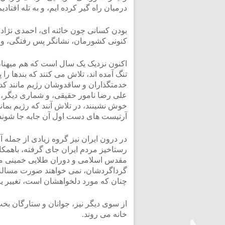
درمیان راه گیر کرده ایم، و به تله افتادیم
بودن کسانی چون خائنه ای، احمدی نژاد
کنونی کشورمان، نشانگر پس رفتگی، و 
اکنون نزدیک یک سال است که هم میهنان 
تنگ آمده اند، تلاش می کنند که بندها را پ
خدمتگذاران و ساقدوشان رژیم مانند کدی
علی رضا نامور حقیقی، و شماری دیگر، و
خوش نشینند، در تلاش آنند که رژیم بما
آرتیست های دست اول آن جابه جا شوند
در درون ایران نیز گروه زیادی از جمله
رستاخیز مردم ایران جای گرفته، باهمکا
مقدس اسلامی و دوران طلایی خمینی مر
گرداگردشان، نمی خواهند صورت مساله ر
چنان که مورد دلخواهشان است، تغییر یاب
از سوی دیگر نیز، جوانان و ستارگان بخ
خانه می روند.