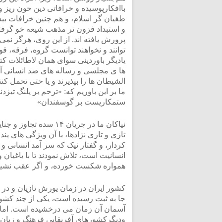
باافکارپوسیده و خرافاتی دین خون ریز و
طغیان گر اسلام، و هم چنین خرافات بی
و استبداد فزون تر مذهب شیعه خو گرفت
پرورش یافته اند. از این روی، هرگز نمی
توانند و نخواهند توانست گروه، فرقه، قو
یادیگر باوردینی سوای همان لاطائلات کت
ها ی مجلسی و رساله های ضد انسانی آ
الشیطان ها را بپذیرند و یا حتی تحمل کنن
ما بر این باوریم که: «ترحم بر پلنگ تیزدن
ستمکاریست بر گوسفندان»
نیاکان ما در جریان ۱۴ سده تجاوز و 
تازی و تازی نژادها، با آن ویژگی های پندا
کردار، و گفتار نیک که سر آمد انسانی و
انسانیت است، تلاش نمودند تا با یاغیان
همواره شکست خورده، و اگر عقب نشینی 
کشور ایران در زمان یورش تازیان و در د
جا به ثبت رسیده است، یکی از چند کشور
آسمان آن زمان می درخشیده است. اما ام
ودیگرکشورهای آفریقایی فرهنگ و زبان خود