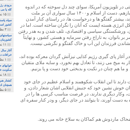
بزودی رژی
حتی در تلویزیون آمریکا، سوای چند دل سوخته که در اندوه
کله پا می
کشور بباد رفته غم در گریبانند، شماری بازهم، دست از اسلام و۱۴۰۰ سال سواری آن بر ملت
۱۵ نظر و ۳۲۷ پخش
ند، بیشتر گفتگو ها و درخواست ها، در راستای کنار آمدن
سپاه پاسد
شکل انرژی هسته ایست که آنان را نگران ساخته است. اما در
کشور اس
۳ نظر و ۱۶۲ پخش
ن، ورشکستگی سیاسی و اقتصادی، تلف شدن و به هدر رفتن
سیاستهای 
ر بانوان، به تاراج رفتن سرمایه و هستی کشور، و نهایتاً
کشورمان 
شاندن فرزندان این آب و خاک گفتگو و نگرشی نیست.
۱۱ نظر و ۳۱۵ پخش
آغاز سال 
خرافات دی
ر آغاز پای گیری رژیم کذایی نیزآتش گردان معرکه بوده اند،
۱ نظر و ۷۴ پخش
ر به میخ می زنند، تا تعادل بهم نخورد، و سایه ملای متقیان
خوابهای ط
 و ما هم چنان در نکبت و بدبختی خود دست و پا بزنیم.
سکونت خو
۱۸ نظر و ۸۹۷ پخش
کشتار هم م
ت دارند تا این انقلاب شکوهمند و اسلام عظیم در جای خود
همچنان ادا
چنان خوش نشین خود که جنبش انقلابی اشان شعار دادن، و
۵ نظر و ۲۵۹ پخش
وکار دیگری ندارند، در فرصت مناسب کرسی ها را در
دست آورند، تا بتوانند در جای دیگر، و ودر کنار سفره ای
د ضحاک ماردوش هم کماکان به سلاخ خانه می روند.