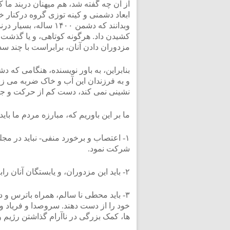
آز آن چه گفته شد، هم میهنان دربند ما
ابعاد دشمنی و کینه توزی گروه درکنار خ
وبدانند که دشمن ۴۰۰
کشیدن داد. هرگونه کوتاهی، و یا گذشت 
مزدوران دادن آنان، برابراست با چند سد
بنابراین، به باور نویسنده، هنگامی که د
و به فرزندان این آب و خاک ضربه می زند،
نشینی نمی کند، دست کم از حرکت و جنب
ما بر این باوریم که، مبارزه مردم ما باید
۱- اعتصاب و برخورد منفی- نباید در مج
شرکت نمود.
۲- باید این مزدوران، و یابستگان آنان رابه گروگان گرفت، و به سخن گفتن از جنایاتشان واداشت.
۳- باید محطی نا سالم، همراه باترس و 
خود را از دست دهند. سروصدا و فریاد و
ها، کمک بزرگی در ناآرام گذاشتن رژیم 