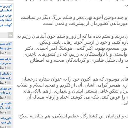
.
گزارش تصو
افغانستان 
خواب خوش و
 و چند دوجین آخوند تهی مغز و شکم بزرگ دیگر در سیاست
امکان پذی
دورماندن کشورمان از پیشرفت و تمدن است.
گوشت قرم
دربند و ستم دیده ما که از زور و ستم خون آشامان رژیم به
اره کنند، و خود را ازشر آخوند رهایی یابند. ولیکن،
آقای خامن
ور، مسعود بهنود، اکبر گنجی، هوشنگ امیر احمدی، دکتر
سزای جنای
۸ نظر و ۱۸۰ پخش
ابسته، و یا ناوابستگان به رژیم، که در کشورهای باختری
بازهم سقو
ند، ولی شکل ظاهری و گردانندگان صحنه و به اصطلاح
به مردم ای
.
۴ نظر و ۹۷ پخش
تا بانوان
رژیم ضدای
 آقای موسوی که هم اکنون خود را به عنوان ستاره درخشان
۸ نظر و ۸۹ پخش
ری همسر گرامی اشان، آنی از تکریم و تمجید اسلام و انقلاب
هم میهنان
دم شکن غافل نیستند. ایشان و شماری از هم پالکی های
رژیم تازی 
ا عوض کنند، بلکه می کوشند اعداد و ارقام مساله آن
۸ نظر و ۲۱۹ پخش
د.
زلزله زدگا
۷ نظر و ۲۱۰ پخش
ت و قربانیان این کشتارگاه عظیم اسلامی، هم چنان به سلاخ
خاورمیانه
ولی فقیه د
۶ نظر و ۱۵۷ پخش