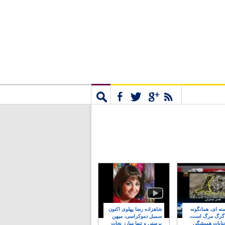
مشترک
جستجو
نه ای، همانگونه
شاهزاده رضا پهلوی اکنون
 گرگ مرگ است،
سمبل دموکراسی، میهن
نایات همیشگی
پرستی و تنها مبارز نجات