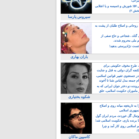
یرانی!
رویداد سال ۵۷؛ شورش و دَسیسه و یا انقلابی
خش ۲)
سیروس پارسا
روحانی و اصلاح طلبان از پشت به
ی گناه ، شجاعی و حاج صفی از
یم ملی محروم شدند.
ست نژادپرستی بدهید!
باران بهاری
طرح مخوف حکومتی برای
جه گران دولتی به قتل و جنایت
در جستجوی تغییر قوانین اسلامی،
ام جمعه مدل لباس شنا تا آخوند
مجنسگرا!
رونده دو دختر جوان ایرانی که به
 ماموران حکومت اسلامی، حلق
شکوه بختیاری
 به تاریخچه میانه روی و اصلاح
مهوری اسلامی
وتبال گًل خوردند، مردم ایران گول
ا برنده بازی، حکومت اسلامی شد!
م اسلامی روی کار آمد و چرا
؟!
کاسپین ماکان