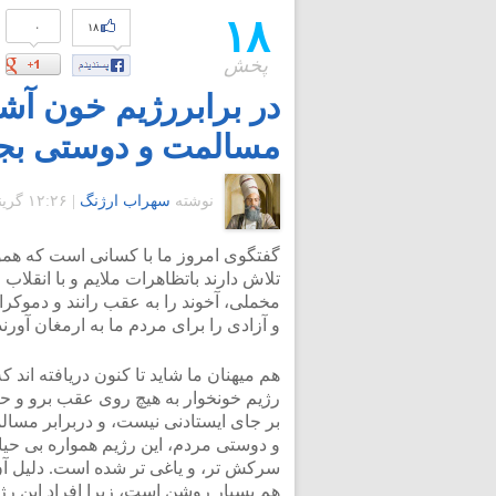
۱۸
۰
۱۸
پخش
در برابررژیم خون آشا
مسالمت و دوستی بجا
نوشته
سهراب ارژنگ
|
۱۲:۲۶ گرينويچ - چهارشنبه ۲۹ اردیبهشت ۱۳۸۹
گفتگوی امروز ما با کسانی است که همو
تلاش دارند باتظاهرات ملایم و با انقلاب
مخملی، آخوند را به عقب رانند و دموکر
و آزادی را برای مردم ما به ارمغان آورند
هم میهنان ما شاید تا کنون دریافته اند که
رژیم خونخوار به هیچ روی عقب برو و ح
بر جای ایستادنی نیست، و دربرابر مسا
و دوستی مردم، این رژیم همواره بی حیات
سرکش تر، و یاغی تر شده است. دلیل آ
هم بسیار روشن است، زیرا افراد این رژ