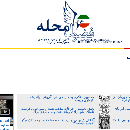
تلاش برای آزادی، دموکراسی و
THE PURSUIT OF FREEDOM,
سکولاریسم در ایران
DEMOCRACY & SECULARISM IN IRAN
ت
کشورمان، از
هم میهن، فکری به حال خود کن، گروهی دراندیشه
زیان؟
نگهداری رژیمند
ی ایرانیان
بخش نخست – خرافات مذهب شیعه و سودجویی فرصت
طلبان، مانع آزادی و بلای جان و مال مردم ایران
جس می دانند؟
آیا قتل یک بهائی در یزد دنباله صدها جنایات وحشتناک دیگر
آقای خام
آخوندها نیست؟!
که توبه
سزای ج