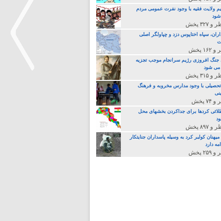
م ولایت فقیه با وجود نفرت عمومی مردم
 شود
اران، سپاه اختاپوس دزد و چپاولگر اصلی
ت
جنگ افروزی رژیم سرانجام موجب تجزیه
می شود
تحصیلی با وجود مدارس مخروبه و فرهنگ
>
نی
لائی کردها برای جداکردن بخشهای محل
د
یهنان کولبر کرد به وسیله پاسداران جنایتکار
مه دارد