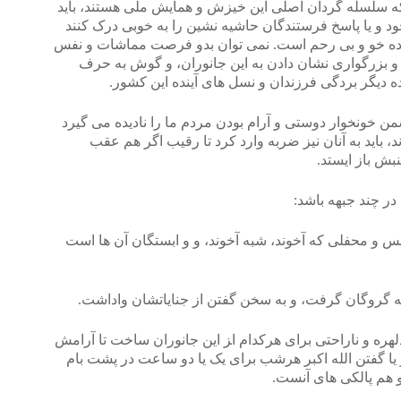
 که سلسله گردان اصلی این خیزش و همایش ملی هستند، باید
ود و یا پاسخ فرستندگان حاشیه نشین را به خوبی درک کنند
۱ ساله، بسیار درنده خو و بی رحم است. نمی توان بدو فرصت مماشات و نفس
و بزرگواری نشان دادن به این جانوران، و گوش به حرف
ه دیگر بردگی فرزندان و نسل های آینده این کشور.
شمن خونخوار دوستی و آرام بودن مردم ما را نادیده می گیرد
 باید به آنان نیز ضربه وارد کرد تا رقیب اگر هم عقب
ش باز ایستد.
 در چند جبهه باشد:
لس و محفلی که آخوند، شبه آخوند، و و ابستگان آن ها است
دلهره و ناراحتی برای هرکدام ا‍ز این جانوران ساخت تا آرامش
 یا گفتن الله اکبر هرشب برای یک یا دو ساعت در پشت بام
و هم پالکی های آنست.