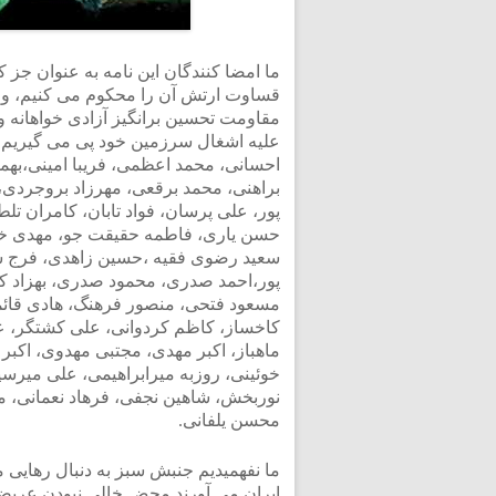
ما امضا کنندگان این نامه به عنوان جز
قساوت ارتش آن را محکوم می کنیم، و ت
مقاومت تحسین برانگیز آزادی خواهانه 
علیه اشغال سرزمین خود پی می گیریم. ا
احسانی، محمد اعظمی، فریبا امینی،بهم
براهنی، محمد برقعی، مهرزاد بروجردی،
پور، علی پرسان، فواد تابان، کامران ت
حسن یاری، فاطمه حقیقت جو، مهدی خان
سعید رضوی فقیه ،حسین زاهدی، فرج س
پور،احمد صدری، محمود صدری، بهزاد کر
مسعود فتحی، منصور فرهنگ، هادی قائم
کاخساز، کاظم کردوانی، علی کشتگر، ع
ماهباز، اکبر مهدی، مجتبی مهدوی، اکب
خوئینی، روزبه میرابراهیمی، علی میرس
نوربخش، شاهین نجفی، فرهاد نعمانی، م
محسن یلفانی.
ما نفهمیدیم جنبش سبز به دنبال رهایی 
ایران می آورند محض خالی نبودن عریضه