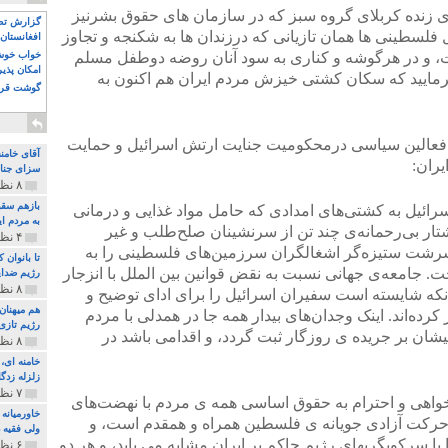
رتان نام ۷۲ تن از شهدای زنده کربلای گروه سبز که در سازمان های حقوق بشرنیز
گزارش تصو
ل فلسطینی ها همان تازیانی که درزندان ها به شکنجه و تجاوز
افغانستان 
ت، و در هرگوشه و کناری به سود آنان روضه دوطفل مسلم
خواب خوش و
امکان پذی
فرمایید که سکان کشتی خیزش مردم ایران هم اکنون به
گوشت قرم
وق بشر و فعالین سیاسی درمحکومیت جنایت ارتش اسرائیل و حمایت
آقای خامن
ران:
سزای جنای
۸ نظر و ۱۸۰ پخش
بازهم سقو
به ۱۰ خرداد ارتش اسرائیل به کشتی‌های امدادی که حامل مواد غذایی و درمانی
به مردم ای
شتار بی‌رحمانه‌ی چند تن از سرنشینان صلح‌طلب و غیر
۴ نظر و ۹۷ پخش
ر سرشت ستیزه‌گر اشغالگران سرزمین‌های فلسطینی را به
تا بانوان
 جامعه‌ی جهانی نسبت به نقض قوانین بین الملل با انزجار
رژیم ضدای
۸ نظر و ۸۹ پخش
که شایسته است سفیران اسرائیل را برای ادای توضیح و
هم میهنان
رده‌اند. اینک وجدان‌های بیدار همه جا در همدلی با مردم
رژیم تازی 
بیشان بر جریده ی روزگار ثبت گردد، و اقدامی باشد در
۸ نظر و ۲۱۹ پخش
زلزله زدگا
۷ نظر و ۲۱۰ پخش
خواهی و احترام به حقوق اساسی همه ی مردم با نهضت‌های
خاورمیانه
رکت آزادی جویانه ی فلسطین همراه و همقدم است، و
ولی فقیه د
ا سرکوبگریهای رژیم حاکم بر ایران مشابه می یابد، و هر دو
۶ نظر و ۱۵۷ پخش