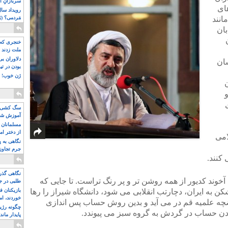
سربازانِ ا
های
انند
مَردمی؟ (بَ
بان
خنجری که 
ملت زدند
دلاوران ب
ان
بودن در ت
ژن خوب! ت
سگ کشی، 
آموزش شکن
بیشتر
مسلمانان 
از دختر ام
امی
مسلمان ه
نگاهی به پ
جرم تجاوز
کنند.
آویز شدند!
نگاهی گذرا
آخوند کدیور از همه روشن تر و پر رنگ تراست. تا جایی که
طلبی در ج
ن به ایران، دچارتب انقلابی می شود، دانشگاه شیراز را رها
بازیکنان ف
خوردند، ام
چه علمیه قم در می آید و بدین روش حساب پس اندازی
چگونه رژی
کردن حساب در گردش به گروه سبز می پیوندد.
پایدار ماند