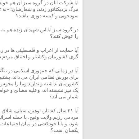
آیا شرکت آنان در گروه سبز آن هم خوش 
مرگ بردیکتاتور زدند، و شعارشان؛ «نه غز
سودجویی و کیسه دوزی باشد؟
در گروه سبز آیا این شهیدان زنده هم به 
را عوض کنند؟
آیا حمایت از اعراب و فلسطینی ها در ز
گری کشورمان وکشتار و اختناق مردم د
آیا در زمانی که جمهوری اسلامی در تنگنا
برای یورش نظامی ایران می داند، پشتیب
کشورمان نداشته و ندارند وما را مجوس 
یک میز نشسته اند، وعلیه مصالح و خواست
شمار نمی آید؟
آیا ۳۱ سال کشتار، توهین، سیلی، شل
مردمی رژیم ولایت وقیح، با حمله اسرا
شود، و یابا خودکشی در میان اجتماعات و
یکسان است؟.