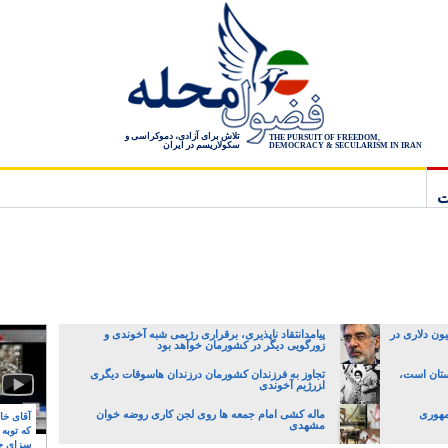
تلاش برای آزادی، دموکراسی و
THE PURSUIT OF FREEDOM,
سکولاریسم در ایران
DEMOCRACY & SECULARISM IN IRAN
ت
انک مرکزی با قاچاق چک ۷۲ میلیون دلاری در
پیامدانتقاد ناپذیری، برقراری رژیمی شبه آخوندی و
زورگویی دیگر در کشورمان خواهد بود
ستان است،
تجاوز به فرزندان کشورمان درزندان هاسوقات دیگری
ا‍زرژیم آخوندی
جمهوری
ماله کشی امام جمعه ها روی لجن کاری روضه خوان
آقای خام
مشهدی
که توبه
سزای ج