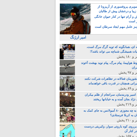
یری پروفسوری از آریزونا از
زیبا و درخشان پیش از طالبان
 آرام تنها در کنار حیوان خانگی
ر است
ز عامل مهم ایجاد سرطان است
امیر ارژنگ
ه ای، همانگونه که توبه گرگ مرگ است،
ات همیشگی شماچه می تواند باشد؟!
ط هواپیما، پیام مرگ، پیام نوید بهشت آخوند
ران
 کشورمان فعالانه در تظاهرات شرکت نکنند
رانی همچنان در قدرت باقی خواهدماند
 اسیر ودربندمان، سرانجام از ظلم بیکران
نژاد بجان آمده و به خبابانها ریختند
خامنه ای، به چه مجوزی ۸۰ آمبولانس به جای کمک به
ن به کربلا فرستادی؟
 برروی کوه باروتی سوار، وکبریتی دردست
ر کنار آن