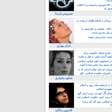
یرانی!
رویداد سال ۵۷؛ شورش و دَسیسه و یا انقلابی
خش ۲)
سیروس پارسا
روحانی و اصلاح طلبان از پشت به
ی گناه ، شجاعی و حاج صفی از
یم ملی محروم شدند.
ست نژادپرستی بدهید!
باران بهاری
طرح مخوف حکومتی برای
جه گران دولتی به قتل و جنایت
در جستجوی تغییر قوانین اسلامی،
ام جمعه مدل لباس شنا تا آخوند
مجنسگرا!
رونده دو دختر جوان ایرانی که به
 ماموران حکومت اسلامی، حلق
شکوه بختیاری
 به تاریخچه میانه روی و اصلاح
مهوری اسلامی
وتبال گًل خوردند، مردم ایران گول
ا برنده بازی، حکومت اسلامی شد!
م اسلامی روی کار آمد و چرا
؟!
کاسپین ماکان