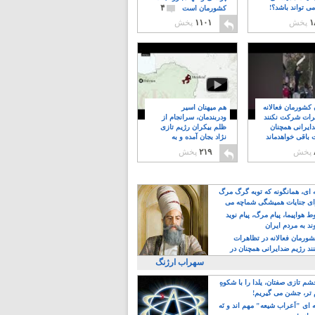
۴
ی تواند باشد؟!
کشورمان است
۱
پخش
۱۱۰۱
پخش
ن کشورمان فعالانه
هم میهنان اسیر
رات شرکت نکنند
ودربندمان، سرانجام از
ایرانی همچنان
ظلم بیکران رژیم تازی
 باقی خواهدماند
نژاد بجان آمده و به
۸
خبابانها ریختند
پخش
۲۱۹
پخش
ه ای، همانگونه که توبه گرگ مرگ
ی جنایات همیشگی شماچه می
!
 هواپیما، پیام مرگ، پیام نوید
د به مردم ایران
کشورمان فعالانه در تظاهرات
د رژیم ضدایرانی همچنان در
 خواهدماند
سهراب ارژنگ
م تازی صفتان، یلدا را با شکوهِ
 تر، جشن می گیریم!
 ای "اَعراب شیعه" مهم اند و نَه