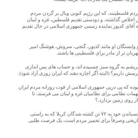
دنبال رهایی مردم فلسطینند، که این رژیم کنونی وبال بر گردن مردم
ق اخلاص گذاشته، و دودستی تقدیم فلسطین، غزه و لبنان
 آقای کدیور نماینده رسمی جمهوری اسلامی در حال تقدیم
 وابستگان او مانند کدیور، گنجی، سروش، هوشنگ امیر
ربان تر از مادر برای فلسطینی ها باشند.
ن زنده که باسریشم به گروه سبز چسبیده اند، و حساب های پس اندازی
پرسش داریم؟ (البته اگر اجازه دهند که ایران روزی آزاد شود).
نبوده که پی درپی جمهوری اسلامی از قوت روزانه مردم ایران
مهمات نظامی برای نظامیان غزه و لبنان می فرستد، تا
از روی زمین بردارد.؟
آیا عنوان ۷۲ نفر نه بیشتر، و نه کمتر، وچسباندن خود به ۷۲ تن کشته شدگان کربلا که به راستی
تاریخی وصرفاً برای تحمیر مردم است، یک فرصت طلبی