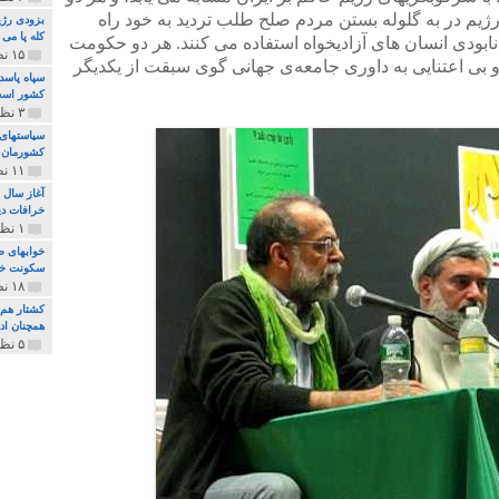
رژیم در به گلوله بستن مردم صلح طلب تردید به خود راه
بزودی رژی
کله پا می
ابودی انسان های آزادیخواه استفاده می کنند. هر دو حکومت
۱۵ نظر و ۳۲۷ پخش
 بی اعتنایی به داوری جامعه‌ی جهانی گوی سبقت از یکدیگر
سپاه پاسد
کشور اس
۳ نظر و ۱۶۲ پخش
سیاستهای 
کشورمان 
۱۱ نظر و ۳۱۵ پخش
آغاز سال 
خرافات دی
۱ نظر و ۷۴ پخش
خوابهای ط
سکونت خو
۱۸ نظر و ۸۹۷ پخش
کشتار هم م
همچنان ادا
۵ نظر و ۲۵۹ پخش