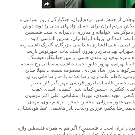
 کوچکی از جنبش سبز مردم ایران، جنگبارگی رژیم اسرائیل و
لاش مردم ایران برای احقاق آزادیهای مدنی را دوشادوش
و دموکراسی خواهانه و مبارزه ی دلیرانه ی ملت فلسطین
مضا کنندگان: یرواند آبراهامیان، نسرین الماسی،کاوه
ن امینی، علی افشاری،عبدالعلی بازرگان، گلبرگ باشی، رضا
 سهراب بهداد،مازیار بهروز، آصف بیات، شهرنوش پارسی
لطف،نیره توحیدی، مهدی جامی، رامین جهانبگلو، هوشنگ
بابا تهرانی، بهروز خلیق، حمید دباشی، مصطفی رخ صفت،
رکوهی، بیژن شاه مرادی، معصومه شفیعی، شهلا صالح
یمی، کاظم علمداری، رضا علامه زاده، رضا فانی یزدی،
ی، حسین قاضیان،فیروز قریشی،مهرانگیز کار، ناصر
بدی کلانتری، حسین کمالی،تقی کیمیایی اسدی،عفت
ر گنجی، مجید محمدی، مهرداد مشایخی، علی اکبر موسوی
پاسی،غفور میرزایی، محسن نامجو، ابراهیم نبوی، مهدی
حمد رضا نیکفر، فرزین وحدت، نادر هاشمی، عطا هودشتیان،
مردم ایران است یا فلسطین؟ اگر هم به همراه فلسطین واژه
 و به اصطلاح یک تعارف آب خزینه ایست.