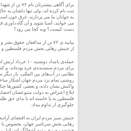
برای آگاهی بیشت
ثبت نام کرده اند، ولی تنها دلشان به حا
به جوانان ما می پردازند، غرق خون اس
می خوانند، آشنا شوید و آن گاه داوری 
دست کیست؟ وبه کجا می رود؟
بیانیه ی ۷۲ تن از مدافعان حق
از جنبش رهایی بخش مردم فلسطین و ای
حمله‌ی بامداد دوشن
برای مردم ستمدیده‌ی غزه بوده‌اند، و ک
نظامی در آب‌های بین المللی، بار دیگ
روشنی تمام نزد مردم جهان آشکار ساخت.
واکنش نشان داده، و بعضی کشورها چنان
ابلاغ اعتراض به دولت متبوعشان احضار ک
فلسطین به پا خاسته‌ اند تا ندای حق طل
جلوگیری از تداوم بیداد.
جنبش سبز مردم ایران به اقتضای آزادی
رهایی بخش سرتاسر جهان، بخصوص با ح
خشونت ورزی رژیم اشغالگر اسرائیل را ب