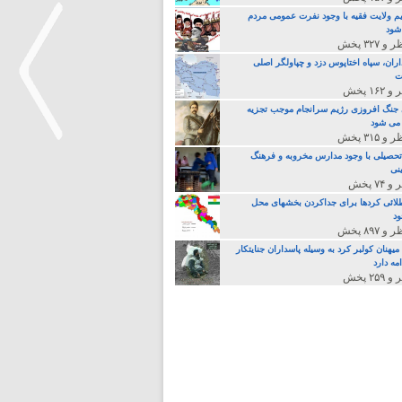
م ولایت فقیه با وجود نفرت عمومی مردم
 شود
اران، سپاه اختاپوس دزد و چپاولگر اصلی
ت
جنگ افروزی رژیم سرانجام موجب تجزیه
می شود
تحصیلی با وجود مدارس مخروبه و فرهنگ
نی
>
لائی کردها برای جداکردن بخشهای محل
د
یهنان کولبر کرد به وسیله پاسداران جنایتکار
مه دارد