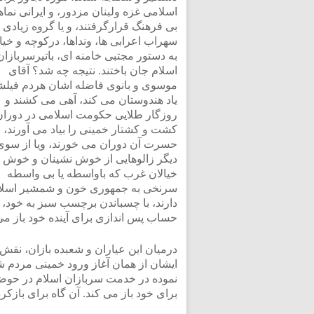
اسلامی غزه ولبنان مزدور، و ایرانی نما
بی فرهنگ قرارگرفتند، و یا گروه زیادی م
سهراب اعرابی ها، ونداها، درکوچه و خیا
به دستور مجتبی خامنه ای، باتیرسربازان
اسلام جان باختند. نتیجه چه شد؟ آقای
موسوی و بانوی فاضله اشان هردم فیلش
یاد هندوستان می کند، آهی می کشند و
روزگار طلایی حکومت اسلامی در دوران
کشت و کشتار خمینی را بیاد می آورند، و
حسرت آن دوران می خورند، ویا از سوی
دیگر زالوهایی از خوش نشینان و خوش
خیالان غرب که باواسطه یا بی واسطه
سرنخی به جمهوری خون و شمشیر اسل
دارند، با چسباندن برچسب سبز به خود،
حساب پس اندازی برای آینده خود باز می 
درمیان این عیاران و شعبده بازان، نقش 
ایشان از همان آغاز ورود خمینی مردم شک
نموده در خدمت سربازان اسلام در حوض
برای خود باز می کند. آن گاه برای باز