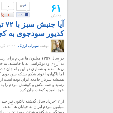
۶۱
۰
۴۳
پخش
آیا
کدیور سودجوی به کج
نوشته
سهراب ارژنگ
|
۱۳:۲۲ گرينويچ - سه شنبه ۲۹ تیر ۱۳۸۹
در سال ۱۳۵۷ میلیون ها مردم برای ر
به آزادی ودموکراسی به پا خاستند، به خیا
ن ها آمدند و شماری در این راه جان دادند
اما ناگهان، آخوند شکم بشکه سودجوی ک
همیشه سربار جامعه ایران بوده است از 
رسید و همه تلاش و کوشش مردم را به 
خود بلعید و کوفت جان کرد.
از ۲۲خرداد سال گذشته تاکنون نیز چند
میلیون مردم ایران به خیابان ها آمدند،
دستگیر و شکنجه شدند، مورد تجاوز براد