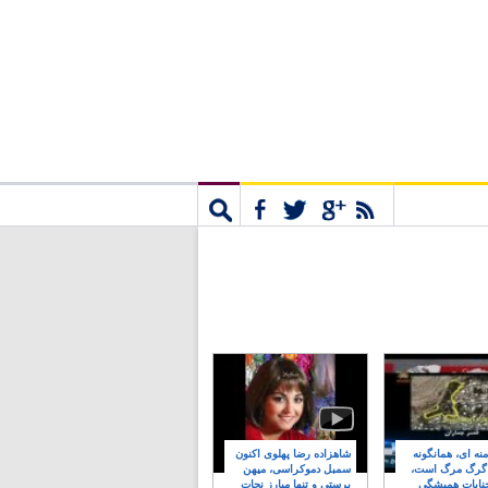
مشترک
جستجو
نه ای، همانگونه
شاهزاده رضا پهلوی اکنون
 گرگ مرگ است،
سمبل دموکراسی، میهن
نایات همیشگی
پرستی و تنها مبارز نجات