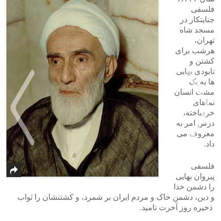
فلسفی
جنایتکار در
مسجد شاه
تهران،
هرشب برای
کشتن و
نابودی بهایی
ها به یک
مشت انسان
نماهای
خردباخته،
درس امر به
معروف می
داد.
فلسفی
>
<
پیروان بهایی
را دشمن خدا
و دین، دشمن خاک و مردم ایران بر شمرد، و کشتنشان را ثواب
ذخیره روز آخرت نامید.