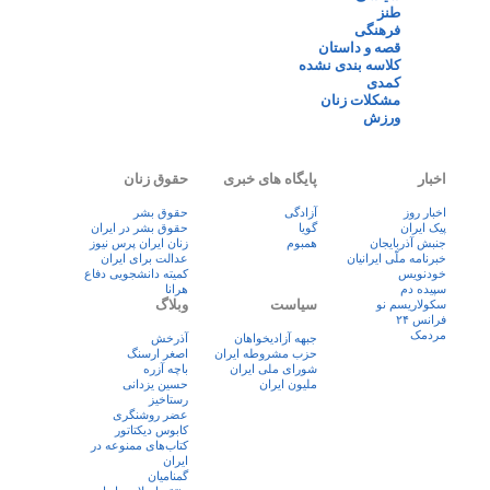
طنز
فرهنگی
قصه و داستان
کلاسه بندی نشده
کمدی
مشکلات زنان
ورزش
اخبار
پایگاه های خبری
حقوق زنان
اخبار روز
آزادگی
حقوق بشر
پيک ايران
گویا
حقوق بشر در ایران
جنبش آذربایجان
همبوم
زنان ايران پرس نيوز
خبرنامه ملّی ایرانیان
عدالت برای ایران
خودنویس
کمیته دانشجویی دفاع
سپیده دم
هرانا
سیاست
وبلاگ
سکولاریسم نو
فرانس ۲۴
مردمک
جبهه آزادیخواهان
آذرخش
حزب مشروطه ایران
اصغر ارسنگ
شورای ملی ایران
باچه آزره
ملیون ایران
حسین یزدانی
رستاخیز
عضر روشنگری
کابوس دیکتاتور
کتاب‌های ممنوعه در
ایران
گمنامیان