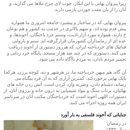
زیرا پیروان بهایی با این انکار، چوب لای چرخ ملاها می گذارند، و
آنان را از نان مفت خوردن بازمی دارند.
پیروان بهایی که در ساختار و پیشبرد جامعه امروزی ما همواره
پیش قدم بوده اند، و سهم بالاتری در خدمت به کشور و هم نوعان
خ دارند، همواره مورد آزار،اذیت، وستم خرد باختگان، آخوندها، و
عده ای از زمامداران کشورمان قرارگرفته اند. ستم و ناروایی
فناتیک های خردباخته ایران، که هرروز دستوری از آخوند دریافت
می کنند. دستوری که در چند صد هزار مسجد، پایگاه خرد زدایی و
تحمیر مردم نادان، به مردم ناآگاه داده می شود.
آن گاه، هم میهن خردباخته ما، در هرشهر و ده، کوچه برزن، هرکجا
بایک بهایی برخوردکند، کمترین آزاری که به آن فرد بیگناه می
رساند، دشنام دادن، وضربه وارد کردن است. آتش زدن خانه های
بهائیان، پرتاب سنگ و مواد شیمیایی به درون خانه و برروی آنان، از
دستورات اللهی آخوند است که خردباختگان مکتب آنان در سرتاسر
ایران همه روزه اجراء می کنند.
جنایاتی که آخوند فلسفی به بار آورد
در رمضان
سال ۱۳۳۲،