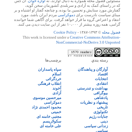
مسئولین فضول محله همواره به دنبال آوازند، نه
آوازه خوان
. آن کس
که در راستای کمک به آزادی و سربلندی کشورمان سخن گوید،
گفتارش مورد ستایش و تحسین ما بوده، و چنانچه گفتار او اشتباه و بر
مبنای سیاست نادرست برای
دموکراسی
مردم ایران باشد، مورد
انتقاد و اعتراض گروه ما قرار خواهد گرفت. برای آگاهی شما خواننده
گرامی، همه روزه بیشتر از ۱۰،۰۰۰ نفر از این سایت دیدن می کنند.
فضول محله
© ۱۳۹۳-۱۳۸۷ -
Cookie Policy
This work is licensed under a
Creative Commons Attribution-
NonCommercial-NoDerivs 3.0 Unported
رسته بندي
برچسب‌ها
آوارگان و پناهندگان
سپاه پاسداران
اقتصاد
اسلام
انتخابات
خردگرائی
انتقادی
انقلاب فرهنگی
بهداشت و تندرستی
آخوند
بیوگرافی
آزادی
پادشاهی
میرحسین موسوی
پیشنهاد و نظریات
دموکراسی
تاریخی
محمود احمدی نژاد
تکنولوژی
خمینی
جنایات رژیم
مجتبی خامنه ای
دینی
سکولاریسم
زندانی سیاسی
علی خامنه ای
سیاسی