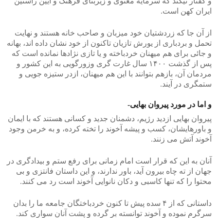
و گفتار نیکند که سرمایه معنوی و زیربنای فرهنگ و آیین راستین
ایران کهن است.
از آن جا که زردشتیان خود میزبان و صاحب خانه هستند و نهایت
تحمل و بردباری از یورش تازیان تاکنون از خود نشان داده اند، بهانه
و جائی برای هم میهنان خردباخته و یا تازی نژادها نمانده است که
پس از گذشت ۱۴۰۰ سال غارت گری وزورگویی به این کشور و
مردمان آن، بازهم بتوانند با این هم میهنان، ازدر ستیزه جویی و
ستمگری در آیند.
و اما در مورد پیروان بهایی-
پیروان بهایی ازدید رژیم، دشمنان جدید و کسانی هستند که با ایمان
و باورهایشان، کسب و پیشه آخوند را تخته کرده، و به خرمن وجود
آخوند آتش می زنند.
آنان به این که قرار است امام زمانی برای رفع ستم و بیدادگری در
جهان از ته چاه بیرون آید، باور ندارند، و این داستان فانتزی و بی
محتوا را که تنها کاسبی و دکان نانوایی آخوند است رد می کنند.
داستانی که از ۴ سده پیش تا کنون خردباختگان جامعه ما را بدان
سرگرم نموده و آخوند توانسته بر گرده و پشت آنان سواری کند.