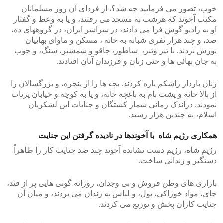
خوب، تصور می فرمایید چه شد؟، از فردای آن روز مسلمانان
مکتب آخوند که هرشب به مسجد می رفتند، و یا به وعظ و گفتار
او به رادیو گوش فرا می دادند، در سراسر ایران، در گروههای ده،
صد، و چند هزار نفری شبانه به خانه ، مسکن و ماوای بهاییان
یورش بردند. با تیر وتبر، ساطور، چاقو و شمشیر، سنگ، و چوب
به جان بهائی ها و حتی زنان و فرزندان آنان افتادند.
زنان باردار راشکم پاره کردند. بچه ها را از پنجره، و بزرگسالان را
از بالا خانه و پشت بام به باغچه خانه، و یا به کوچه و خیابان پرتاب
نمودند. دراندک زمانی شمار کشتگان و جنایات این لشکریان
اسلام، به چندین هزار رسید.
همکاری رژیم شاه با آخوندها در نادیده گرفتن این جنایت
رژیم شاه، رژیم دست نشانده آخوند چند صد جنایت کار را ظاهراً
دستگیر و زندانی ساخت.
بازاری های وطن فروش و بی وجدان، روزانه گونی هایی پر از قند،
چای، مواد خوراکی، پول، و لباس به زندان می بردند، و میان آن
جنایت کاران پخش و توزیع می کردند.