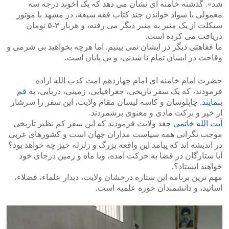
شد». گذشته خامنه ای نشان می دهد که یک آخوند درجه سه
معمولی با سواد خواندن چند کتاب فقه شیعه، در مشهد با موتور
>
<
سیکلت از یک منبر به منبر دیگر می رفته، و هربار ۳-۵ تومان
دریافت می کرده است.
ما فقاهتی دیگر در ایشان نمی بینیم. اما هرچه بخواهید بی شرمی و
وقاحت در ایشان تمام نا شدنی، و بی پایان است.
حضرت امام خامنه ای امام چهاردهم امت کذب الله اراده
فرمودند، که یک سفر تاریخی، جغرافیایی، زمینی، دریایی، به
قم
بنمایند
. چاپلوسان و کاسه لیسان مقام ولایت، این سفر را سرشار
از خیر و برکت مادی و معنوی برشمردند.
آیت الله خاتمی
جغد ولایت فرمودند که این سفر کم نظیر تاریخی
موجب نگرانی همه سیاست مداران جهان است و کشورهای غربی
در اندیشه اند که پیامد این واقعه بزرگ و زلزله خیز چه خواهد بود؟
آیا ستارگان در فضا به حرکت آمده، ویا ماه و زمین درجای خود
خواهند ایستاد؟.
مهم ترین برنامه این ستاره درخشان ولایت، دیدار علماء، فضلاء،
اساتید، و دانشمندان حوزه علمیه است.