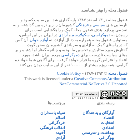
فضول محله را بهتر بشناسید
فضول محله در ۱۳ اسفند ۱۳۸۷ پایه گذاری شد. این سایت کمبود و
نارسایی های
سیاسی
و
فرهنگی
کشورمان را زیر ذره بین گذاشته، و به
نقد می پردازد. هدف فضول محله کمک و راهگشایی است برای
رسیدن به
دموکراسی
،
سکولارسم
و
آزادی
در ایران. بر این اساس،
مسئولین فضول محله همواره به دنبال آوازند، نه
آوازه خوان
. آن کس
که در راستای کمک به آزادی و سربلندی کشورمان سخن گوید،
گفتارش مورد ستایش و تحسین ما بوده، و چنانچه گفتار او اشتباه و بر
مبنای سیاست نادرست برای
دموکراسی
مردم ایران باشد، مورد
انتقاد و اعتراض گروه ما قرار خواهد گرفت. برای آگاهی شما خواننده
گرامی، همه روزه بیشتر از ۱۰،۰۰۰ نفر از این سایت دیدن می کنند.
فضول محله
© ۱۳۹۳-۱۳۸۷ -
Cookie Policy
This work is licensed under a
Creative Commons Attribution-
NonCommercial-NoDerivs 3.0 Unported
رسته بندي
برچسب‌ها
آوارگان و پناهندگان
سپاه پاسداران
اقتصاد
اسلام
انتخابات
خردگرائی
انتقادی
انقلاب فرهنگی
بهداشت و تندرستی
آخوند
بیوگرافی
آزادی