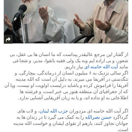
از گفتار این مرجع عالیقدر پیداست که ما انسان ها بی عقل، بی
شعور، و بی اراده ایم وبه یک ولی فقیه باتقوا، مدیر، و شجاعی
مانند
آیت الله خامنه ای
نیاز داریم.
اگر سالی نزدیک به ۶ میلیون انسان از درماندگی، بیچارگی، و
تنگدستی در آفریقا می میرند، به دلیل آن است که الله مدینه
آفریقا را فراموش کرده و یاشاید درلیست اولویت او نیست، ویا آن
که از جغرافیای آن منطقه هنوز بی خبر است، و فرشته ها
اطلاعاتی به او نداده اند، و یا به زبان آفریقایی آشنایی ندارد.
اگر آیت الله خامنه ای مزدوران
حزب الله لبنان
، و لات های
گرداگرد
حسن نصرالله
را به کمک می گیرد تا در زندان ها به
جوانان تجاوز کنند، بازهم از تقوای ایشان و خواست الله مدینه
است.