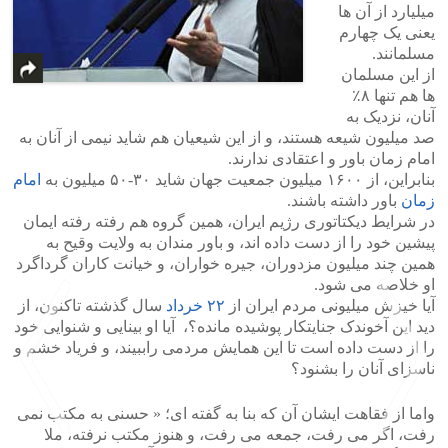
میلیارد از آن ها
یعنی یک چهارم
مسلمانند.
از این مسلمان
ها هم تنها ۸٪
آنان، نزدیک به
صد میلیون شیعه هستند، و از این شیعیان هم شاید نیمی از آنان به
امام زمان باور و اعتقادی ندارند.
بنابراین، از ۱۶۰۰ میلیون جمعیت جهان شاید ۳۰-۵۰ میلیون به
امام
زمان
باور داشته باشند.
در شرایط دیکتاتوری رژیم ایران، همین گروه هم رفته رفته ایمان
پیشین خود را از دست داده اند، و باور مندان به ولایت وقیح به
همین چند میلیون مزدوران، جیره خواران، و خیانت کاران گرداگرد
او خلاصه می شود.
آیا خیزش میلیونی مردم ایران از
۲۲ خرداد
سال گذشته تاکنون، از
دید این آخوندک جنایتکار پوشیده مانده؟، آیا او بینایی و شنوایی خود
را از دست داده است تا این همایش مردمی راببیند، و فریاد خشم و
ناسزای آنان را بشنود؟
واما از فقاهت ایشان آن که بنا به گفته ای؛ « حسنی به مکتب نمی
رفت، اگر می رفت، جمعه می رفت، و هنوز مکتب نرفته، ملا