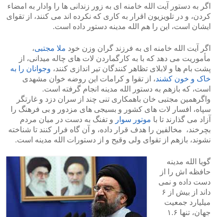
اگر به دستور آیت الله خامنه ای به زور زندانی ها را وادار به امضاء
کردن، و در تلویزیون اقرار به کاری که نکرده اند می کنند، از تقوای
ایشان است، این را هم الله مدینه دستور داده است.
اگر آیت الله خامنه ای به فرزند گران وزن خود
ملا مجتبی
،
مأموریت می دهد که با به کارگماردن لات های چاله میدانی، از
پشت بام ها و لابلای تظاهر کنندگان تیر اندازی کنند،
وجوانان را به
خاک و خون کشند
، از تقوا و کرامات این روضه خوان مشهدی
است، که بازهم به دستور الله مدینه انجام گرفته است.
واگرهمین مجتبی خان باهمکاری تنی چند از سران دزد و غارتگر
سپاه، افسار لات های کشور و بسیجی های مزدور و بی فرهنگ را
آزاد می گذارند تا با
موتور سوار
و تفنگ به دست در میان مردم
بچرخند، مخالفین را هدف قرار داده، و آن گاه فرار کنند تا شناخته
نشوند، بازهم از تقوای ولی وقیح و از دستورات الله مدینه است.
گویا الله مدینه
حافظه اش را از
دست داده و نمی
داند از بیش از ۶
میلیارد جمعیت
جهان، تنها ۱.۶