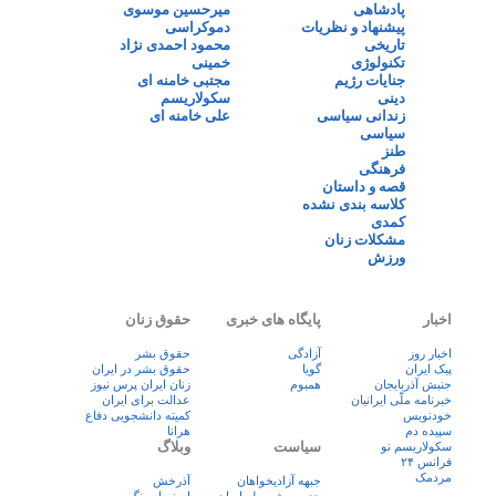
پادشاهی
میرحسین موسوی
پیشنهاد و نظریات
دموکراسی
تاریخی
محمود احمدی نژاد
تکنولوژی
خمینی
جنایات رژیم
مجتبی خامنه ای
دینی
سکولاریسم
زندانی سیاسی
علی خامنه ای
سیاسی
طنز
فرهنگی
قصه و داستان
کلاسه بندی نشده
کمدی
مشکلات زنان
ورزش
اخبار
پایگاه های خبری
حقوق زنان
اخبار روز
آزادگی
حقوق بشر
پيک ايران
گویا
حقوق بشر در ایران
جنبش آذربایجان
همبوم
زنان ايران پرس نيوز
خبرنامه ملّی ایرانیان
عدالت برای ایران
خودنویس
کمیته دانشجویی دفاع
سپیده دم
هرانا
سیاست
وبلاگ
سکولاریسم نو
فرانس ۲۴
مردمک
جبهه آزادیخواهان
آذرخش