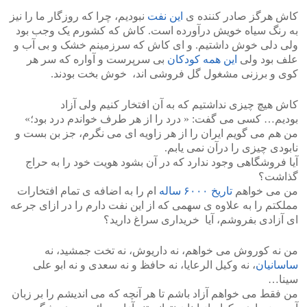
کاش هرگز صادر کننده ی
این نفت
نبودیم، چرا که روزگار ما را نیز
به رنگ سیاه خویش درآورده است. کاش که کشورم یک وجب بود
ولی دلی خوش داشتیم. و ای کاش که سرزمینم خشک و بی آب و
علف بود ولی
این همه کودکان
بی سرپرست و آواره که سر هر
کوی و برزنی مشغول گل فروشی اند، خوش بخت بودند.
کاش هیچ چیزی نداشتیم که به آن افتخار کنیم ولی آزاد
بودیم… کسی می گفت: « درد را از هر طرف خواندم درد بود؛»
من هم می گویم ایران را از هر زاویه ای می نگرم، جز بن بست و
نابودی چیزی را درآن نمی یابم.
آیا فروشگاهی وجود ندارد که در آن بشود هویت خود را به حراج
گذاشت؟
من می خواهم
تاریخ ۶۰۰۰ ساله
ام را به اضافه ی تمام افتخارات
مملکتم را به علاوه ی سهمی که از این نفت دارم را در ازای جرعه
ای آزادی بفروشم، آیا خریداری سراغ دارید؟
من نه کوروش می خواهم، نه داریوش، نه تخت جمشید، نه
ساسانیان
، نه وکیل الرعایا، نه حافظ و نه سعدی و نه ابو علی
سینا…
من فقط می خواهم آزاد باشم تا هر آنچه که می اندیشم را بر زبان