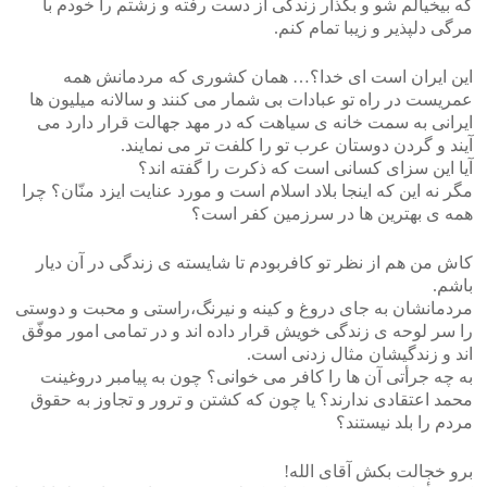
که بیخیالم شو و بگذار زندگی از دست رفته و زشتم را خودم با
مرگی دلپذیر و زیبا تمام کنم.
این ایران است ای خدا؟… همان کشوری که مردمانش همه
عمریست در راه تو عبادات بی شمار می کنند و سالانه میلیون ها
ایرانی به سمت خانه ی سیاهت که در مهد جهالت قرار دارد می
آیند و گردن دوستان عرب تو را کلفت تر می نمایند.
آیا این سزای کسانی است که ذکرت را گفته اند؟
مگر نه این که اینجا بلاد اسلام است و مورد عنایت ایزد منّان؟ چرا
همه ی بهترین ها در سرزمین کفر است؟
کاش من هم از نظر تو کافربودم تا شایسته ی زندگی در آن دیار
باشم.
مردمانشان به جای دروغ و کینه و نیرنگ،راستی و محبت و دوستی
را سر لوحه ی زندگی خویش قرار داده اند و در تمامی امور موفّق
اند و زندگیشان مثال زدنی است.
به چه جرأتی آن ها را کافر می خوانی؟ چون به پیامبر دروغینت
محمد اعتقادی ندارند؟ یا چون که کشتن و ترور و تجاوز به حقوق
مردم را بلد نیستند؟
برو خجالت بکش آقای الله!