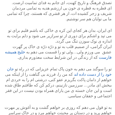
تصدق فرهنگ و تاریخ کهنت، ای جانم به فدای تمامیت ارضت.
ای قطره به قطره ی خون بی ارزشم هدیه به تمامی مردمان
شریف و زجر کشیده ات، از هر قشری که هستند، چرا که تمامی
ما بی نوایان هم سر نوشتیم.
ای ایران، بدان هر کجای این کره ی خاکی که باشم قلبم برای تو
می تپد و اشکم برای دوری از تو سرازیر می شود و دلم برایت به
اندازه ی نوک سوزن تنگ می گردد.
ایران گرامی، از صمیم قلب به تو و ذرّه ذرّه ی خاک پر گهرت
عشق می ورزم ولی…ولی تو را قسمت می دهم به
خلیج همیشه
فارست
که از زندگی در این شرایط سخت معذورم بداری.
تو را سوگند می دهم به خون پاک تمام عزیزانی که در راه تو
جان
خود را از دست داده اند
که من را، فرزند بی گناهت را از اینکه می
خواهم از دامان پاکت بگریزم عفو کنی، درشتی ام را به خردی ام
ببخش ای مادر… سرزمین نازنینم، درکم کن که طاقتم طاق شده
است و این جان خسته ی من یارای همراه بودن نیست در این فقر
اجتماعی و خفقان سیاسی.
به تو قول می دهم که روزی بر خواهم گشت و به آغوش پر مهرت
خواهم پرید و در دستان پر محبتت خواهم مرد و در خاک سراسر