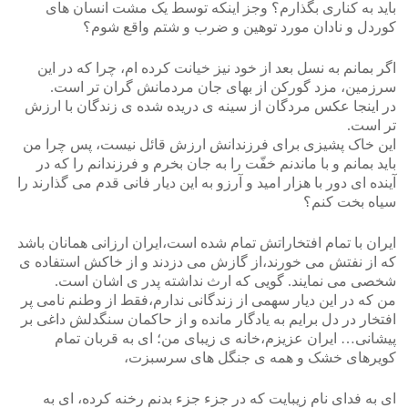
باید به کناری بگذارم؟ وجز اینکه توسط یک مشت انسان های
کوردل و نادان مورد توهین و ضرب و شتم واقع شوم؟
اگر بمانم به نسل بعد از خود نیز خیانت کرده ام، چرا که در این
سرزمین، مزد گورکن از بهای جان مردمانش گران تر است.
در اینجا عکس مردگان از سینه ی دریده شده ی زندگان با ارزش
تر است.
این خاک پشیزی برای فرزندانش ارزش قائل نیست، پس چرا من
باید بمانم و با ماندنم خفّت را به جان بخرم و فرزندانم را که در
آینده ای دور با هزار امید و آرزو به این دیار فانی قدم می گذارند را
سیاه بخت کنم؟
ایران با تمام افتخاراتش تمام شده است،ایران ارزانی همانان باشد
که از نفتش می خورند،از گازش می دزدند و از خاکش استفاده ی
شخصی می نمایند. گویی که ارث نداشته پدر ی اشان است.
من که در این دیار سهمی از زندگانی ندارم،فقط از وطنم نامی پر
افتخار در دل برایم به یادگار مانده و از حاکمان سنگدلش داغی بر
پیشانی… ایران عزیزم،خانه ی زیبای من؛ ای به قربان تمام
کویرهای خشک و همه ی جنگل های سرسبزت،
ای به فدای نام زیبایت که در جزء جزء بدنم رخنه کرده، ای به