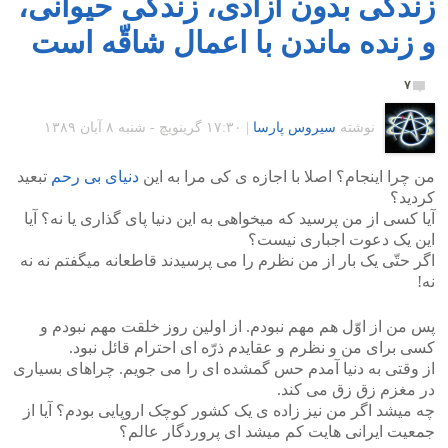
زندگی بدون آزادی، زندگی حیوانی،
و زنده ماندن با اعمال شاقّه است
۷
نوشته
سیروس پارسا
|
۱۷:۳۰ گرينويچ - شنبه ۸ آبان ۱۳۸۹
من چرا اینجام؟ اصلا با اجازه ی کی مرا به این
دنیای بی رحم
تبعید
کردید؟
آیا کسی از من پرسید که میخواهی به این دنیا پای گذاری یا نه؟ آیا
این یک دعوت اجباری نیست؟
اگر حتّی یک بار از من نظرم را می پرسیدند قاطعانه میگفتم نه نه
نه!
پس من از اوّل هم مهم نبودم. از اولین روز خلقت مهم نبودم و
کسی برای من و نظرم و عقایدم ذرّه ای احترام قائل نبود.
از وقتی به دنیا آمدم حس گمشده ای را می جویم. چراهای بسیاری
در مغزم زق زق می کند.
چه میشد اگر من نیز زاده ی یک کشور کوچک اروپایی بودم؟ آیا از
جمعیت ایرانی هایت کم میشد ای پروردگار عالم؟