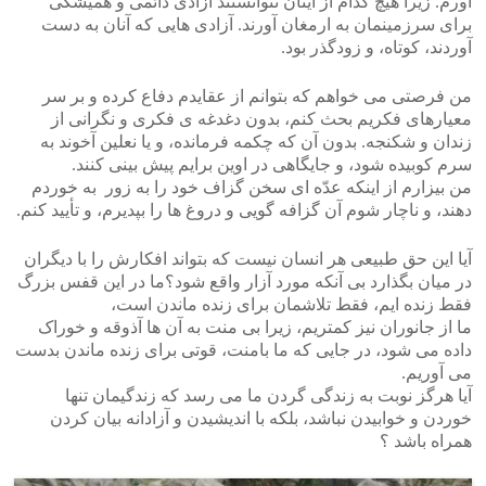
آورم. زیرا هیچ کدام از اینان نتوانستند آزادی دائمی و همیشگی
برای سرزمینمان به ارمغان آورند. آزادی هایی که آنان به دست
آوردند، کوتاه، و زودگذر بود.
من فرصتی می خواهم که بتوانم از عقایدم دفاع کرده و بر سر
معیارهای فکریم بحث کنم، بدون دغدغه ی فکری و نگرانی از
زندان و شکنجه. بدون آن که چکمه فرمانده، و یا نعلین آخوند به
سرم کوبیده شود، و جایگاهی در اوین برایم پیش بینی کنند.
من بیزارم از اینکه عدّه ای سخن گزاف خود را به زور به خوردم
دهند، و ناچار شوم آن گزافه گویی و دروغ ها را بپدیرم، و تأیید کنم.
آیا این حق طبیعی هر انسان نیست که بتواند افکارش را با دیگران
در میان بگذارد بی آنکه مورد آزار واقع شود؟ما در این قفس بزرگ
فقط زنده ایم، فقط تلاشمان برای زنده ماندن است،
ما از جانوران نیز کمتریم، زیرا بی منت به آن ها آذوقه و خوراک
داده می شود، در جایی که ما بامنت، قوتی برای زنده ماندن بدست
می آوریم.
آیا هرگز نوبت به زندگی گردن ما می رسد که زندگیمان تنها
خوردن و خوابیدن نباشد، بلکه با اندیشیدن و آزادانه بیان کردن
همراه باشد ؟