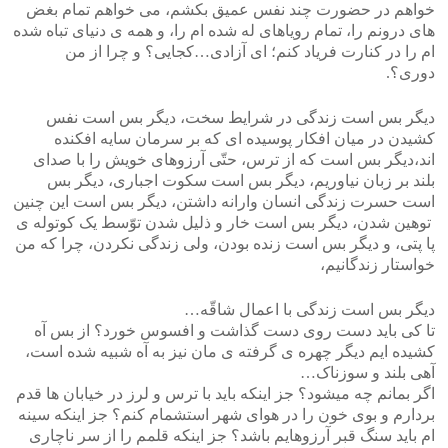
خواهم در حضورت چند نفس عمیق بکشم، می خواهم تمام بغض
های درونم را، تمام رویاهای له شده ام را، و همه ی دنیای تباه شده
ام را در کنارت فریاد کنم؛ ای آزادی…کجایی؟ و چرا از من
دوری؟.
دیگر بس است زندگی در شرایط سخت، دیگر بس است نفس
کشیدن در میان افکار پوسیده ای که بر سرمان سایه افکنده
اند،دیگر بس است که از ترس، حتّی آرزوهای خویش را با صدای
بلند بر زبان نیاوریم، دیگر بس است سکوت اجباری، دیگر بس
است حسرت زندگی انسان وارانه داشتن، دیگر بس است این چنین
توهین شدن، دیگر بس است خار و ذلیل شدن توّسط یک کوتوله ی
پا پتی، و دیگر بس است زنده بودن، ولی زندگی نکردن، چرا که من
خواستار زندگانیم،
دیگر بس است زندگی با اعمال شاقّه…
تا کی باید دست روی دست گذاشت و افسوس خورد؟ از بس آه
کشیده ایم دیگر چهره ی گرفته ی مان نیز به آه شبیه شده است،
آهی بلند و سوزناک…
اگر بمانم چه میشود؟ جز اینکه باید با ترس و لرز در خیابان ها قدم
بردارم و بوی خون را در هوای شهر استشمام کنم؟ جز اینکه سینه
ام باید سنگ قبر آرزوهایم باشد؟ جز اینکه قلمم را از سر ناچاری