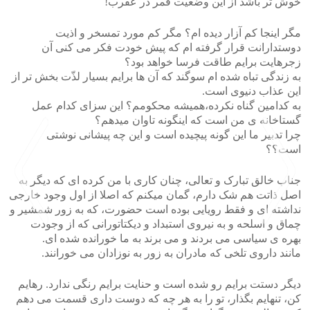
خوش تر باشد از این وضعیت قمر در عقرب!
مگر اینجا کم آزار دیده ام؟ مگر کم مورد تمسخر و اذیت
دوستدارانت قرار گرفته ام که پیش خودت فکر می کنی آن
زجرهایت برایم طاقت فرسا خواهد بود؟
به زندگی تباه شده ام سوگند که آن ها برایم بسیار لذّت بخش تر از
این عذاب دنیوی است.
به کدامین گناه نکرده،همیشه محکومم؟ این سزای کدام عمل
گستاخانه ی من است که اینگونه تاوان میدهم؟
چرا تدبیر ما این گونه پیچیده است و این چه پیشانی نوشتی
است؟؟
جناب خالق تبارک و تعالی، چنان کاری با من کرده ای که دیگر به
اصل ذاتت هم شک دارم، گمان میکنم که اصلا از اول وجود خارجی
نداشته ای و فقط رویایی بوده است حضورت، که به زور شمشیر و
چماق و اسلحه و به نیروی استبداد و دیکتاتورانی که از وجودت
بهره ی سیاسی می بردند و می برند به ما خورانده شده ای.
مانند داروی تلخی که مادران به زور به نوزادان می خورانند.
>
<
دیگر دستت برایم رو شده است و حنایت برایم رنگی ندارد. رهایم
کن، تنهایم بگذار، تو را به هر چه که دوست داری قسمت می دهم