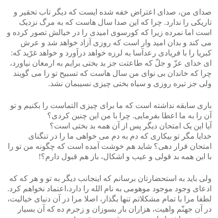
صدای من، صدای اعتراض خفه شده ایست که دیگر تاب تحقیر و
تاریکی را ندارد. چرا که این صدا سال هاست که به مرگ نزدیک
است اما نمرده زیرا که کورسوی امیدی را در خیالش تصور کرده و
می کند و بدان امید وار است که روزی آزاد خواهد شد و عرش
کبریا را با فریادی رعدآسا به لرزه خواهد درآورد و خواهد غرّید که:
ای خدای عزّ و جلّ که طاعتت جز بد بختی برایم به ارمغان نیاورد،
چرا که خاندان بی نوای من سال هاست که تسبیح تو را می گویند
ولی جز تیره روزی و سیاه بختی چیزی نسیبمان نشد.
باری سابقه نداشته است که ما برای چیزی التماست را بکنیم و تو
آن را به ما اعطا بفرمایی. چرا با من این چنین کردی؟
آیا این یک امتحان دیگر پس از آن همه بد بختی است؟
خدایا مگر تو بیکاری که دم به دم می خواهی ما را در تنگنای
امتحان قرار دهی؟ شاید هم خوشت آمده است که چگونه من تو را
با این همه بد قولی و عیب و اشکال، باز هم قبول دارم؟!
ولی باید به استحضارتان برسانم که اینجانب دیگر به تو و هر که که
ادعای وجود موجود موهومی به نام الله را دارد،اعتماد نخواهم کرد.
لطفا مرا با تمام مشکلاتم تنها بگذار، اصلا مرا در آن دنیای خیالیت،
در آن جهنّم واهیت، هزاران بار بسوزان و زجرم ده که آن بسیار