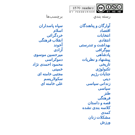
رسته بندي
برچسب‌ها
آوارگان و پناهندگان
سپاه پاسداران
اقتصاد
اسلام
انتخابات
خردگرائی
انتقادی
انقلاب فرهنگی
بهداشت و تندرستی
آخوند
بیوگرافی
آزادی
پادشاهی
میرحسین موسوی
پیشنهاد و نظریات
دموکراسی
تاریخی
محمود احمدی نژاد
تکنولوژی
خمینی
جنایات رژیم
مجتبی خامنه ای
دینی
سکولاریسم
زندانی سیاسی
علی خامنه ای
سیاسی
طنز
فرهنگی
قصه و داستان
کلاسه بندی نشده
کمدی
مشکلات زنان
ورزش