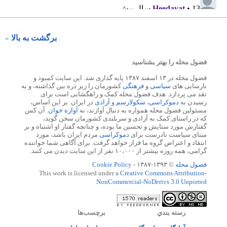
برگشت به بالا
فضول محله را بهتر بشناسید
فضول محله در ۱۳ اسفند ۱۳۸۷ پایه گذاری شد. این سایت کمبود و
نارسایی های
سیاسی
و
فرهنگی
کشورمان را زیر ذره بین گذاشته، و به
نقد می پردازد. هدف فضول محله کمک و راهگشایی است برای
رسیدن به
دموکراسی
،
سکولارسم
و
آزادی
در ایران. بر این اساس،
مسئولین فضول محله همواره به دنبال آوازند، نه
آوازه خوان
. آن کس
که در راستای کمک به آزادی و سربلندی کشورمان سخن گوید،
گفتارش مورد ستایش و تحسین ما بوده، و چنانچه گفتار او اشتباه و بر
مبنای سیاست نادرست برای
دموکراسی
مردم ایران باشد، مورد
انتقاد و اعتراض گروه ما قرار خواهد گرفت. برای آگاهی شما خواننده
گرامی، همه روزه بیشتر از ۱۰،۰۰۰ نفر از این سایت دیدن می کنند.
فضول محله
© ۱۳۹۳-۱۳۸۷ -
Cookie Policy
This work is licensed under a
Creative Commons Attribution-
NonCommercial-NoDerivs 3.0 Unported
رسته بندي
برچسب‌ها