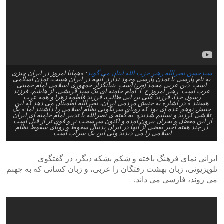
سیدحسن نصرالله رهبر حزب الله لبنان می گوید
: «همانا امروز در ایران چیزی
به نام پارسی یا تمدن پارسی وجود ندارد. آنچه در ایران هست، تمدن اسلامی
است. دین عربی محمد (ص) است. بنیانگزار جمهوری اسلامی امام خمینی
عرب است. رهبر امروز ج. ا. امام خامنه ای یک سید قریشی، از هاشم، فرزند
رسول خدا، فرزند علی بن ابی طالب، فرزند فاطمه زهرا و همه عرب
هستند.» در اشاره به جنبش مردمی ایران، نصرالله اطمینان می دهد که این
جنبش توهم عده ای بود که رویای سرنگونی نظام اسلامی را داشتند اما « یک
تلاشی کردند و تسلیم شدند». به گفته ی نصرالله با تدبیر امام خامنه ای ایران
از این معضل و بحران بیرون آمده و اکنون سرسخت تر و قوی تر از قبل است.
در چند هفته اخیر بعضی از آنها در ایران بدنبال سقوط و رویای سقوط نظام
اسلامی را می دیدند ولی این یک سراب است.
ایرانی نمای فرهنگ باخته و شکم بشکه دیگر، در گفتگوی
تلویزیونی، زبان بهشت رفتگان را عربی، و زبان کسانی که به جهنم
می روند، فارسی می داند.