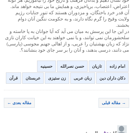
خود نشان دهیم و بدانان فرهنگ و تاریخ خود را نیاموزیم، هر گونه
اعتراض، اعتصاب، برپاخیزی، و همایش ما بی نتیجه خواهد ماند.
آن قدر خرد باختگان، و مزدوران هستند که تنور جنایات رژیم
ولایت وقیح را گرم نگاه دارند، و به حکومت ننگین آنان دوام
بخشند.
در این جا این پرسش به میان می آید که آیا جوانان به پا خاسته و
سلحشورمان نمی توانند، و یا نمی خواهند به این خیانت کاران تازی
نژاد که زبان بهشتیان را عربی، و از اهالی جهنم مجوسی (پارسی)
می دانند، درسی بدهند، و آنان را بر سر جای خود بنشانند؟.
امام زاده
تازیان
حسن نصرالله
حسینیه
دکان داران دین
زبان عربی
زن ستیزی
عربستان
قرآن
→ مقاله قبلی
مقاله بعدی ←