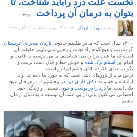
نخست علت درد راباید شناخت، تا
بتوان به درمان آن پرداخت
۲۲
نوشته
سهراب ارژنگ
|
۲۰:۳۴ گرينويچ - یکشنبه ۱۶ آبان ۱۳۸۹
۱۴۰۰ سال است که ما در طلسم جادویی
تازیان صحرای عربستان
گرفتاریم، و هیچ گونه راه نجات و رهایی نمی یابیم. حقیقت آن
است که ما علت درد را نمی شناسیم. ما می ترسیم به قامت و
اندام این
اسلام بزک شده
و خوش خط و خال دست بزنیم، و
بگوییم خدای ناکرده بالای چشم آن ابرو است.
ترس ما یا از باورهای دینی است که به خورد ما داده اند، و یا
ازانتقام و خشونت
دکان داران دین
در وحشتیم؟. درهرحال نتیجه
یکی است. ما
درد را در پوست و خون
، هستی، و زندگی خود
احساس می کنیم، ولی در پی علت آن نیستیم تا به دنبال درمان
باشیم.