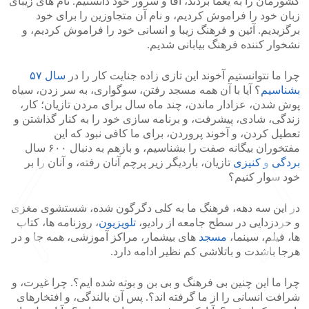
کشورمان را به یغما بردند، آقا و سرور خود دانستیم. نام های زیبای
زبان خود را فراموش کردیم، و نام آن متجاوزین را برای خود
برگزیدیم. آئین و فرهنگ زیبا و انسانی خود را فراموش کردیم، و
نشخوار کننده فرهنگ بیابانی شدیم.
چرا ما نتوانستیم آخوند این تازی زاده جنایت کار را در
سال ۵۷
بشناسیم
؟ آیا با آن همه مسجد رفتن، سوگواری، به سر زدن، سیاه
پوش شدن، عزادار ماندن، چند ماه سال برای مردن تازیان؛ کار،
زندگی، شادی، پیشرفت، و برنامه سازی خود را به کنار گذاشتن و
تعطیل کردن، و آخوند پروردن، برای ما کافی نبود که این
مفتخوران بیگانه صفت را بشناسیم، و بازهم به دنبال ۶۰۰ سال
بردگی و کنیزی
تازیان، باردیگر زیر پرچم آنان رفته، و آنان را بر
خود سوار کنیم؟
در این سه دهه، فرهنگ ما به کلی دگرگون شده، شستشوی مغزی
و خردزدایی در سطح جامعه از رادیو،
تلویزیون
، روزنامه ها، کتاب
ها، فیلم، سینما،
مسجد
های بیشمار، مراکز آموزشی، همه جا و در
هرجا باشدت و باتلاشی کم نظیر ادامه دارد.
چرا ما این چنین بی فرهنگ و بی بن و بوته شده ایم؟. چرا غیرت، و
>
<
شرافت انسانی را از ما گرفته اند؟. پس آن بالندگی، و افتخارهای