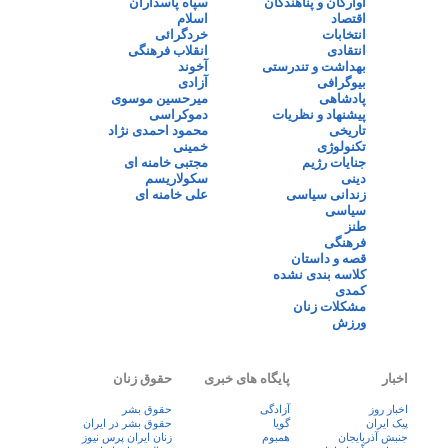
آوارگان و پناهندگان
سپاه پاسداران
اقتصاد
اسلام
انتخابات
خردگرائی
انتقادی
انقلاب فرهنگی
بهداشت و تندرستی
آخوند
بیوگرافی
آزادی
پادشاهی
میرحسین موسوی
پیشنهاد و نظریات
دموکراسی
تاریخی
محمود احمدی نژاد
تکنولوژی
خمینی
جنایات رژیم
مجتبی خامنه ای
دینی
سکولاریسم
زندانی سیاسی
علی خامنه ای
سیاسی
طنز
فرهنگی
قصه و داستان
کلاسه بندی نشده
کمدی
مشکلات زنان
ورزش
اخبار
پایگاه های خبری
حقوق زنان
اخبار روز
آزادگی
حقوق بشر
پيک ايران
گویا
حقوق بشر در ایران
جنبش آذربایجان
همبوم
زنان ايران پرس نيوز