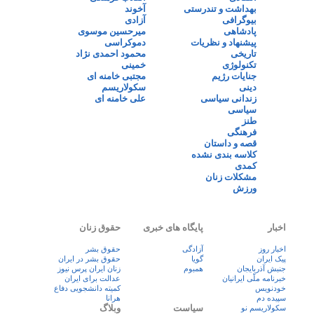
بهداشت و تندرستی
آخوند
بیوگرافی
آزادی
پادشاهی
میرحسین موسوی
پیشنهاد و نظریات
دموکراسی
تاریخی
محمود احمدی نژاد
تکنولوژی
خمینی
جنایات رژیم
مجتبی خامنه ای
دینی
سکولاریسم
زندانی سیاسی
علی خامنه ای
سیاسی
طنز
فرهنگی
قصه و داستان
کلاسه بندی نشده
کمدی
مشکلات زنان
ورزش
اخبار
پایگاه های خبری
حقوق زنان
اخبار روز
آزادگی
حقوق بشر
پيک ايران
گویا
حقوق بشر در ایران
جنبش آذربایجان
همبوم
زنان ايران پرس نيوز
خبرنامه ملّی ایرانیان
عدالت برای ایران
خودنویس
کمیته دانشجویی دفاع
سپیده دم
هرانا
سیاست
وبلاگ
سکولاریسم نو