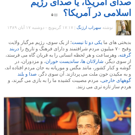
صدای آمریکا، یا صدای رژیم
اسلامی در آمریکا؟
۵
نوشته
سهراب ارژنگ
|
۱۷:۱۷ گرينويچ - دوشنبه ۱۷ آبان ۱۳۸۹
بدبختی های ما
یکی دو تا نیست
؛ از یک سوی، رژیم مرگبار ولایت
وقیح ۷۰ میلیون مردم شرافتمند و دارای فرهنگ و تاریخ را
دربند
گرفته
، وهرساعت و هر لحظه انسانی را به قربان گاه می فرستد،
از سوی دیگر،
شارلاتان ها، ساندیست خوران
، و مزدوران، در
گوشه و کنار کشور، مانند مگس و موریانه به جان مردم افتاده اند،
و به مکیدن خون ملت می پردازند. آن سوی دگر،
صدا و بلند
گوههای خارجی
، مردم مصیبت کشیده ما را به بازی می گیرند، و
هردم ساز تازه تری می زنند.