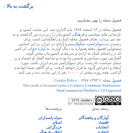
برگشت به بالا
فضول محله را بهتر بشناسید
فضول محله در ۱۳ اسفند ۱۳۸۷ پایه گذاری شد. این سایت کمبود و
نارسایی های
سیاسی
و
فرهنگی
کشورمان را زیر ذره بین گذاشته، و به
نقد می پردازد. هدف فضول محله کمک و راهگشایی است برای
رسیدن به
دموکراسی
،
سکولارسم
و
آزادی
در ایران. بر این اساس،
مسئولین فضول محله همواره به دنبال آوازند، نه
آوازه خوان
. آن کس
که در راستای کمک به آزادی و سربلندی کشورمان سخن گوید،
گفتارش مورد ستایش و تحسین ما بوده، و چنانچه گفتار او اشتباه و بر
مبنای سیاست نادرست برای
دموکراسی
مردم ایران باشد، مورد
انتقاد و اعتراض گروه ما قرار خواهد گرفت. برای آگاهی شما خواننده
گرامی، همه روزه بیشتر از ۱۰،۰۰۰ نفر از این سایت دیدن می کنند.
فضول محله
© ۱۳۹۳-۱۳۸۷ -
Cookie Policy
This work is licensed under a
Creative Commons Attribution-
NonCommercial-NoDerivs 3.0 Unported
رسته بندي
برچسب‌ها
آوارگان و پناهندگان
سپاه پاسداران
اقتصاد
اسلام
انتخابات
خردگرائی
انتقادی
انقلاب فرهنگی