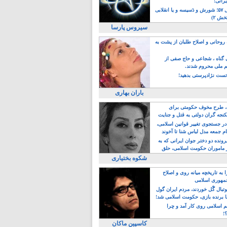
یرانی!
رویداد سال ۵۷؛ شورش و دَسیسه و یا انقلابی
خش ۲)
سیروس پارسا
روحانی و اصلاح طلبان از پشت به
ی گناه ، شجاعی و حاج صفی از
یم ملی محروم شدند.
ست نژادپرستی بدهید!
باران بهاری
طرح مخوف حکومتی برای
جه گران دولتی به قتل و جنایت
در جستجوی تغییر قوانین اسلامی،
ام جمعه مدل لباس شنا تا آخوند
مجنسگرا!
رونده دو دختر جوان ایرانی که به
 ماموران حکومت اسلامی، حلق
شکوه بختیاری
 به تاریخچه میانه روی و اصلاح
مهوری اسلامی
وتبال گًل خوردند، مردم ایران گول
ا برنده بازی، حکومت اسلامی شد!
م اسلامی روی کار آمد و چرا
؟!
کاسپین ماکان