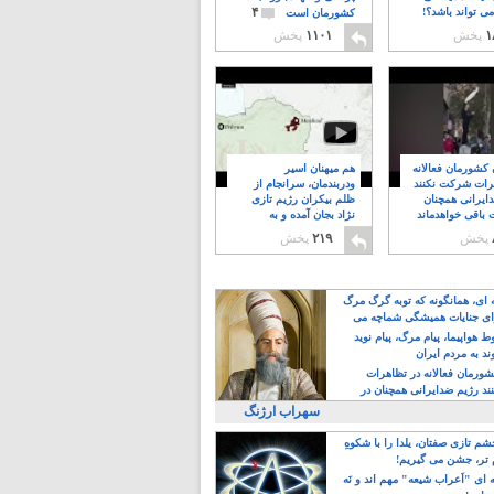
۴
ی تواند باشد؟!
کشورمان است
۱
پخش
۱۱۰۱
پخش
ن کشورمان فعالانه
هم میهنان اسیر
رات شرکت نکنند
ودربندمان، سرانجام از
ایرانی همچنان
ظلم بیکران رژیم تازی
 باقی خواهدماند
نژاد بجان آمده و به
۸
خبابانها ریختند
پخش
۲۱۹
پخش
ه ای، همانگونه که توبه گرگ مرگ
ی جنایات همیشگی شماچه می
!
 هواپیما، پیام مرگ، پیام نوید
د به مردم ایران
کشورمان فعالانه در تظاهرات
د رژیم ضدایرانی همچنان در
 خواهدماند
سهراب ارژنگ
م تازی صفتان، یلدا را با شکوهِ
 تر، جشن می گیریم!
 ای "اَعراب شیعه" مهم اند و نَه