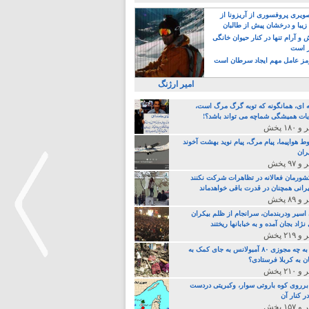
یری پروفسوری از آریزونا از
زیبا و درخشان پیش از طالبان
 آرام تنها در کنار حیوان خانگی
ر است
ز عامل مهم ایجاد سرطان است
امیر ارژنگ
ه ای، همانگونه که توبه گرگ مرگ است،
ات همیشگی شماچه می تواند باشد؟!
ط هواپیما، پیام مرگ، پیام نوید بهشت آخوند
ران
 کشورمان فعالانه در تظاهرات شرکت نکنند
رانی همچنان در قدرت باقی خواهدماند
 اسیر ودربندمان، سرانجام از ظلم بیکران
نژاد بجان آمده و به خبابانها ریختند
خامنه ای، به چه مجوزی ۸۰ آمبولانس به جای کمک به
ن به کربلا فرستادی؟
 برروی کوه باروتی سوار، وکبریتی دردست
>
ر کنار آن