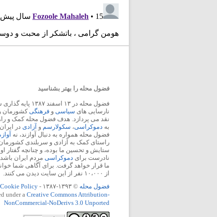
فضول محله را بهتر بشناسید
فضول محله در ۱۳ اسفند
نارسایی های
سیاسی
و
فرهنگی
کشورمان را 
نقد می پردازد. هدف فضول محله کمک و ر
به
دموکراسی
،
سکولارسم
و
آزادی
در ایران
فضول محله همواره به دنبال آوازند، نه
آواز
راستای کمک به آزادی و سربلندی کشورمان
ستایش و تحسین ما بوده، و چنانچه گفتار او
نادرست برای
دموکراسی
مردم ایران باشد، 
ما قرار خواهد گرفت. برای آگاهی شما خوان
از ۱۰،۰۰۰ نفر از این سایت دیدن می کنند.
فضول محله
© ۱۳۹۳-۱۳۸۷ -
Cookie Policy
ed under a
Creative Commons Attribution-
NonCommercial-NoDerivs 3.0 Unported