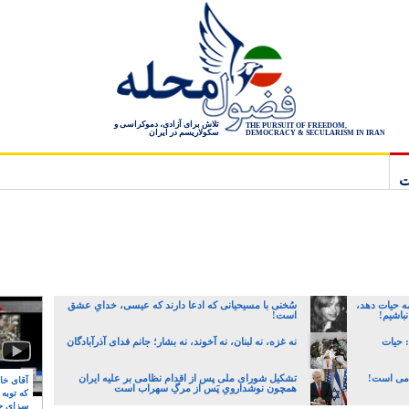
تلاش برای آزادی، دموکراسی و
THE PURSUIT OF FREEDOM,
سکولاریسم در ایران
DEMOCRACY & SECULARISM IN IRAN
ت
ه حیات دهد،
سُخنی با مسیحیانی که ادعا دارند که عیسی، خدایِ عشق
نباشیم!
است!
 حیات
نه غزه، نه لبنان، نه آخوند، نه بشار؛ جانم فدای آذرآبادگان
آدمی است!
تشکیل شورای ملی پس از اقدام نظامی بر علیه ایران
آقای خام
همچون نوشدارویِ پَس از مرگِ سهراب است
که توبه
سزای ج