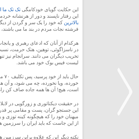
این حکایت گویای خودکامگی
تک تک ما 
این رفتار ناپسند و دور از هرنشانه خرد
بالاترین
که خود را یک سر و گردن از دیگرا
فرشته نجات مردم در بند ما می باشند،
هرکدام از آنان که ادعای رهبری و یانجات
در ناسزاگوئی، توهین، هتک حرمت، نسبت
تخریب دیگران می دانند. سرانجام نیز تن
لیست فیس بوک خود می باشد.
حال 
خورده، ویا نخورده، چه می شود، و آن ها
است، هیچ! آن ها همه جاده صاف کن راه 
در حقیقت دیکتاتوری و زورگویی در لاب
این جستجو گران، پست و مقامی پر قدرت، 
میهنان خود را که هیچگونه کینه توزی و یا 
از این جاست که باید ایران را سرزمین ه
<
نکته دیگر این که علاوه براین سرزمین 