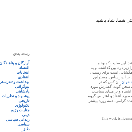
رسته بندي
 ۱۳۸۷ پایه گذاری شد. این سایت کمبود و
آوارگان و پناهندگان
زیر ذره بین گذاشته، و به
اقتصاد
اهگشایی است برای رسیدن
انتخابات
. بر این اساس، مسئولین
انتقادی
ه خوان
. آن کس که در
بهداشت و تندرستی
 سخن گوید، گفتارش مورد
بیوگرافی
 اشتباه و بر مبنای سیاست
پادشاهی
مورد انتقاد و اعتراض گروه
پیشنهاد و نظریات
نده گرامی، همه روزه بیشتر
تاریخی
تکنولوژی
جنایات رژیم
دینی
This work is licens
زندانی سیاسی
سیاسی
طنز