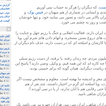
گزارش تصو
است
، که دیگران را هرگز به حساب نمی آوریم.
افغانستان 
مندی و انسانی در شماری از هم میهنان در
فیس بوک
، و
خواب خوش و
ن بالاتر می دانند، و تصور می نمایند خود، و تنها خودشان
امکان پذی
گوشت قرم
 شب و روز به چشم می خورد.
 ایران دارند، فعالیت انقلابی و جنگ با رژیم جهل و جنایت را
آقای خامن
 های دروغ بستن مسخره، و اتهام دادن های شرم آور، ویا
سزای جنای
ها کارشان و اسلحه ای که در دست دارند، حذف نام دیگران از
۸ نظر و ۱۸۰ پخش
بازهم سقو
به مردم ای
۴ نظر و ۹۷ پخش
باید از خود پرسید، پس تکلیف ۷۰ میلیون مردم، چه زندان رفته، یا نرفته، از دست رژیم سیلی
تا بانوان
 چه کاره اند که این همه قیم، و وکیل، وصی دارند؟ پاسخ این
رژیم ضدای
ریاست دیگرانند. همان گونه که برای خمینی بودند.
۸ نظر و ۸۹ پخش
هم میهنان
رژیم تازی 
لای مغز و اندیشه ما نهفته است. معلوم و مشخص نیست اگر
۸ نظر و ۲۱۹ پخش
ویا اسلحه ای گرم در اختیار داشتند، چند نفر از هم
حتی رقابتی هم با آنان ندارند، از پا در نمی آوردند؟.
زلزله زدگا
۷ نظر و ۲۱۰ پخش
زاران شاهی نامید.
خاورمیانه
ولی فقیه د
هزاران شاهی، ایران سرزمین هزاران چهره نیز می باشد. یک
۶ نظر و ۱۵۷ پخش