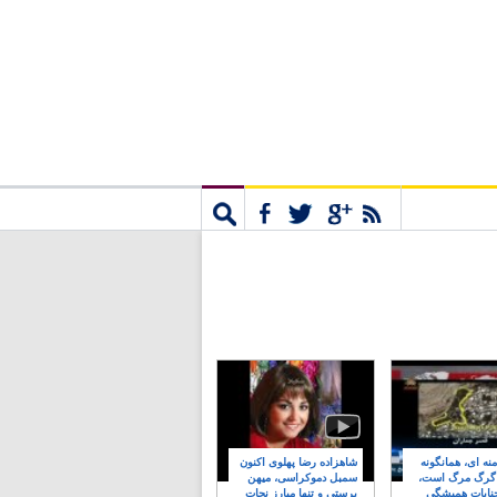
مشترک
جستجو
نه ای، همانگونه
شاهزاده رضا پهلوی اکنون
 گرگ مرگ است،
سمبل دموکراسی، میهن
نایات همیشگی
پرستی و تنها مبارز نجات