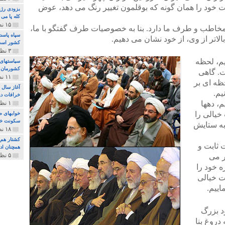
ت خود را همان گونه که بوقلمون تغییر رنگ می دهد، عوض
بزودی رژی
کله پا می
۱۵ نظر و ۳۲۷ پخش
خاطب و طرف ما دارد. بنا به خصوصیات طرف گفتگو با ما،
سپاه پاسد
لاتر از وی، از خود نشان می دهیم.
کشور اس
۳ نظر و ۱۶۲ پخش
م، لحظه
سیاستهای 
کشورمان 
. گاهی
۱۱ نظر و ۳۱۵ پخش
ظه ای بر
آغاز سال 
یم.
خرافات دی
، دهها
۱ نظر و ۷۴ پخش
خیالی را
خوابهای ط
سکونت خو
به ستایش
۱۸ نظر و ۸۹۷ پخش
کشتار هم م
 ثابت و
همچنان ادا
۵ نظر و ۲۵۹ پخش
ر می
ه خود را
ت خیالی
ییم.
د بزرگ
 دروغ بنا