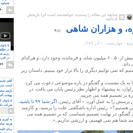
شماچه م
۸
۸۰
چنانچه این مقاله را پسندید، خواهشمند است آنرا بازپخش
فرمایید.
، و هزاران شاهی
۹
تا بانوا
در تظاه
رژیم ضد
ما وارث کشوری هستیم که در آن شاید بیش از۵۰-۶۰ میلیون شاه، و فرمانده، وجود دارد، و هرکدام
در قدرت
۸
داند.
۸۹
م که نمی توانیم دیگری را بالا تراز خود ببینیم. داستان زیر
آقای خامن
 را به یک نشست و گفتگو در باره موضوعی دعوت می کرد.
است، سزا
ان، به پیشنهاد و اظهار نظر رئیس پایان می یافت. در
تواند باشد؟
بازهم سقوط
ه بر تصمیم همه می چربید.
بهشت آخون
ن پرسش را به عمل آورد: « آقای رئیس،
اگر شما ۹۹ تا باشید
،
تا بانوان 
شرکت نکنن
کی هستیم؟». رئیس اداره باشگفتی علت را پرسید، و کارمند
قدرت باقی
ان گفتگو، در نهایت تصمیم شماست که بر تصمیم همه می
د شما هم نمی فهمیم، و ارزشی نداریم..».
به کوری چش
هرچه تمام
برای خامنه