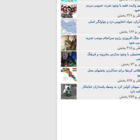
م ولایت فقیه با وجود نفرت عمومی مردم
 شود
اران، سپاه اختاپوس دزد و چپاولگر اصلی
ت
جنگ افروزی رژیم سرانجام موجب تجزیه
می شود
تحصیلی با وجود مدارس مخروبه و فرهنگ
نی
لائی کردها برای جداکردن بخشهای محل
د
یهنان کولبر کرد به وسیله پاسداران جنایتکار
مه دارد