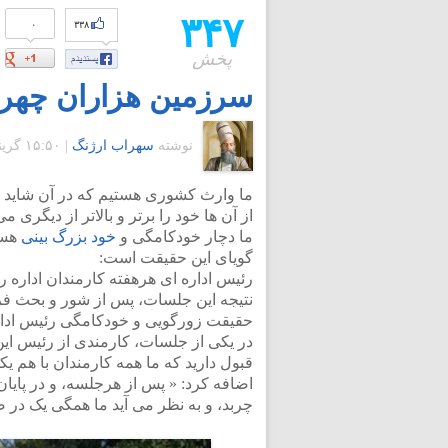
۳۴۷
۰
۳۳۸
پخش
سرزمین هزاران چهره
نوشته
سهراب ارژنگ
|
۱۵:۵۰ گرينويچ - چهارشنبه ۱۰ آذر ۱۳۸۹
از آن ها خود را برتر و بالاتر از دیگری می 
ما دچار خودکامگی و
خود بزرگ بینی
هستی
گویای این حقیقت است:
رئیس اداره ای هرهفته کارمندان اداره
نتیجه این جلسات، پس از شور و بحث فراو
حقیقت زورگویی و خودکامگی رئیس ادار
در یکی از جلسات، کارمندی از رئیس ای
قبول دارید که ما همه کارمندان با هم ی
اضافه کرد: « پس از هرجلسه، و در پای
چربد، و به نظر می آید ما همگی یک در ص