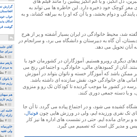
، دل انگیز، و یا غم انگیز پیشین را مانند فیلم های
ی مغز کوچک خود ذخیره دارد. این خاطره ها می تواند به
گزارش تصو
افغانستان 
ندگی و دوام بخشد، و یا آن که او را به بیراهه کشاند، و به
خواب خوش و
امکان پذی
گوشت قرم
ته شد، محیط خانوادگی در ایران بسیار آشفته و پر از هرج
ستان، آن گاه به دبیرستان و دانشگاه می برد، و سرانجام در
ه آنان تحویل می دهد.
آقای خامن
سزای جنای
۸ نظر و ۱۸۰ پخش
ودهای دیگری روبرو هستیم. آموزگاران در کشورمان خود با
بازهم سقو
ند. آنان از کمبودهای مالی، خانوادگی، و اجتماعی رنج می
به مردم ای
۴ نظر و ۹۷ پخش
یر ممکن باشد که آموزگار خسته و ناتوان بتواند در آموزش
تا بانوان
امانی های خانوادگی خود، نقش سازنده ای داشته باشد.
رژیم ضدای
درسه در کشور ما موجب گردیده تا کودکان تک رو و منزوی
۸ نظر و ۸۹ پخش
ی، و یا دسته جمعی دوری کنند.
هم میهنان
رژیم تازی 
۸ نظر و ۲۱۹ پخش
نشگاه کشیده می شود، و در اجتماع پیاده می گردد. تا آن جا
ای تک نفری ورزیده ایم، ولی در ورزش هایی چون
فوتبال
،
زلزله زدگا
 و برجای مانده ایم. حتی در نشست های اداره ها نیز کار
۷ نظر و ۲۱۰ پخش
ئیس و مدیر کل است که تصمیم می گیرد.
خاورمیانه
ولی فقیه د
۶ نظر و ۱۵۷ پخش