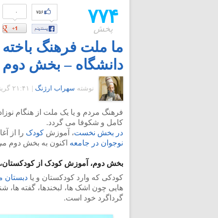
۷۷۴
۰
۷۵۶
پخش
ما ملت فرهنگ باخته 
دانشگاه – بخش دوم
نوشته
سهراب ارژنگ
|
۲۱:۴۱ گرينويچ - جمعه ۳ دی ۱۳۸۹
فرهنگ مردم و یا یک ملت از هنگام نوزا
کامل و شکوفا می گردد.
در بخش نخست
، آموزش
کودک
را از آغ
نوجوان در جامعه
اکنون به بخش دوم می پ
بخش دوم، آموزش کودک از کودکستان، تا 
کودکی که وارد کودکستان و یا
دبستان م
هایی چون اشک ها، لبخندها، گفته ها، شنی
گرداگرد خود است.