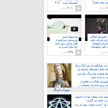
۴
ی تواند باشد؟!
کشورمان است
۱
پخش
۱۱۰۱
پخش
ن کشورمان فعالانه
هم میهنان اسیر
رات شرکت نکنند
ودربندمان، سرانجام از
ایرانی همچنان
ظلم بیکران رژیم تازی
 باقی خواهدماند
نژاد بجان آمده و به
۸
خبابانها ریختند
پخش
۲۱۹
پخش
ه ای، همانگونه که توبه گرگ مرگ
ی جنایات همیشگی شماچه می
!
 هواپیما، پیام مرگ، پیام نوید
د به مردم ایران
کشورمان فعالانه در تظاهرات
د رژیم ضدایرانی همچنان در
 خواهدماند
سهراب ارژنگ
م تازی صفتان، یلدا را با شکوهِ
 تر، جشن می گیریم!
 ای "اَعراب شیعه" مهم اند و نَه