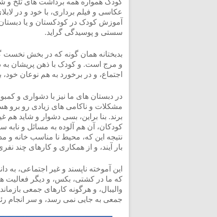
کودک همواره همه برداشت های تلخ و شیرین
عکاسی و فیلم برداری، با خود و در لابلا
آموزش کودک در کودکستان و یا دبستان پای
سستی و پوسیدگی گراید.
بدبختانه همان گونه که در بخش نخست گف
و مرج است. و کودک با ذهن پریشان به دب
اجتماع، و در برخورد به هم نوعان خود، ب
در دبستان های ما نیز با دشواری و کمب
مشکلات و ناکامی های زیادی رو برو هست
برند. بنا براین، بسی دشوار و شاید هم غ
کودکان، آن هم آلوده به مسائل و نابه س
نتیجه این که، محیط نا مناسب خانه و م
بار آیند، و از همکاری و کارهای چند نفر
این آموخته ناپسند و غیر اجتماعی، به دا
که ما در کشتی، بکس، و دیگر فعالیت ه
والیبال، و هرگونه کارهای جمعی بازمانده
جمعی به جایی نمی رسد، و سر انجام ر