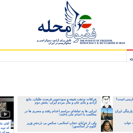
تلاش برای آزادی، دموکراسی و
THE PURSUIT OF FREEDOM,
سکولاریسم در ایران
DEMOCRACY & SECULARISM IN IRAN
ت
 فارسی است؟
خرافات مذهب شیعه و سودجویی فرصت طلبان، مانع
آزادی و بلای جان و مال مردم ایران- بخش دوم
 پارچگی ایران
ایرانی ها به تماشای مراسم اعدام رفتند و مصری ها در
مخالفت با اعدام جان باختند!
 حیات
یکی از مَزایایِ حجابِ اسلامی: سکسِ بی دَردسَرِ وَزیر
آقای خام
عُلوم دَر آسانسور!
که توبه
سزای ج