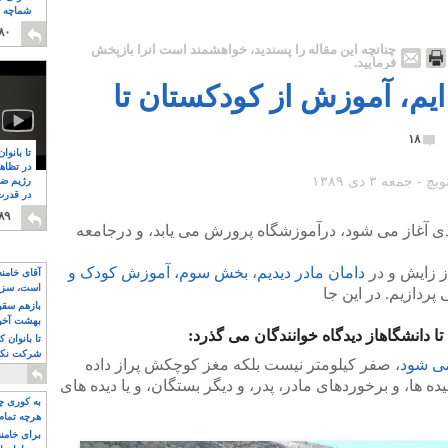
شماچه م
۸
۸۰
چنانچه این مقاله را پسندید، خواهشمند است آنرا بازپخش
فرمایید.
ایم، آموزش از کودکستان تا
۱۸
تا بانوا
در تظاه
رژیم ضد
در قدرت
۸
۸۹
دی آغاز می شود، درآموزشگاه پرورش می یابد، و درجامعه
از زایش و در
دامان مادر دیدیم
،
بخش سوم، آموزش کودک و
آقای خامن
است، سزا
ردازیم. در این جا
تواند باشد؟
بازهم سقوط
بهشت آخون
دانشگاهاز دیدگاه خوانندگان می گذرد:
تا بانوان 
شرکت نکنن
ی شود
، صفر کیلومتر نیست بلکه مغز کوچکش پراز داده
قدرت باقی
ده ها، و برخوردهای مادر، پدر، و دیگر بستگان، و یا دیده های
به کوری چش
هرچه تمام
برای خامنه