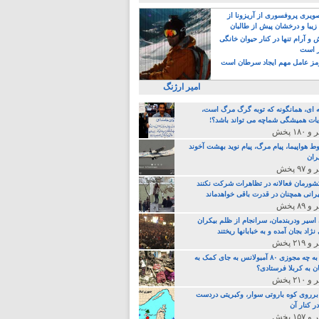
یری پروفسوری از آریزونا از
زیبا و درخشان پیش از طالبان
 آرام تنها در کنار حیوان خانگی
ر است
ز عامل مهم ایجاد سرطان است
امیر ارژنگ
ه ای، همانگونه که توبه گرگ مرگ است،
ات همیشگی شماچه می تواند باشد؟!
ط هواپیما، پیام مرگ، پیام نوید بهشت آخوند
ران
 کشورمان فعالانه در تظاهرات شرکت نکنند
رانی همچنان در قدرت باقی خواهدماند
 اسیر ودربندمان، سرانجام از ظلم بیکران
نژاد بجان آمده و به خبابانها ریختند
خامنه ای، به چه مجوزی ۸۰ آمبولانس به جای کمک به
ن به کربلا فرستادی؟
 برروی کوه باروتی سوار، وکبریتی دردست
ر کنار آن