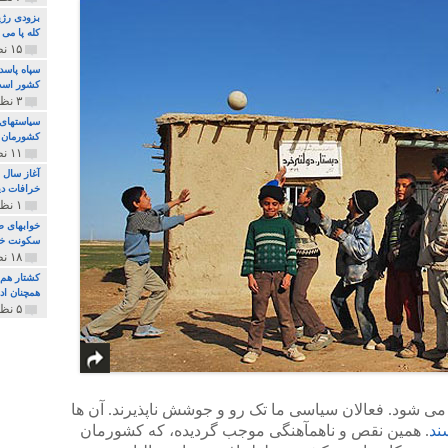
بزودی رژی
کله پا می
۱۵ نظر و ۳۲۷ پخش
سپاه پاسد
کشور اس
۳ نظر و ۱۶۲ پخش
سیاستهای 
کشورمان 
۱۱ نظر و ۳۱۵ پخش
آغاز سال 
خرافات دی
۱ نظر و ۷۴ پخش
خوابهای ط
سکونت خو
۱۸ نظر و ۸۹۷ پخش
کشتار هم م
همچنان ادا
۵ نظر و ۲۵۹ پخش
می شود. فعالان سیاسی ما تک رو و جوشش ناپذیرند. آن ها
ند
. همین نقص و ناهمآهنگی موجب گردیده، که کشورمان