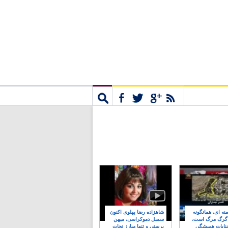
مشترک
جستجو
نه ای، همانگونه
شاهزاده رضا پهلوی اکنون
 گرگ مرگ است،
سمبل دموکراسی، میهن
نایات همیشگی
پرستی و تنها مبارز نجات