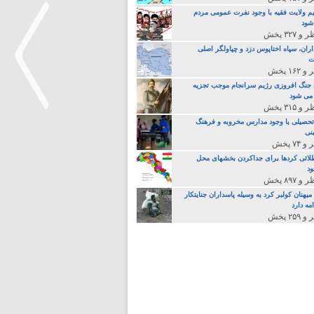
م ولایت فقیه با وجود نفرت عمومی مردم
 شود
اران، سپاه اختاپوس دزد و چپاولگر اصلی
ت
جنگ افروزی رژیم سرانجام موجب تجزیه
می شود
تحصیلی با وجود مدارس مخروبه و فرهنگ
نی
>
لائی کردها برای جداکردن بخشهای محل
د
یهنان کولبر کرد به وسیله پاسداران جنایتکار
مه دارد