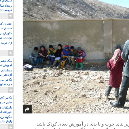
سربازانِ ا
مَردمی؟ (بَ
خنجری که 
ملت زدند
دلاوران ب
بودن در ت
ژن خوب! ت
سگ کشی، 
آموزش شکن
بیشتر
مسلمانان 
از دختر ام
مسلمان ه
نگاهی به پ
جرم تجاوز
آویز شدند!
نگاهی گذرا
طلبی در ج
بازیکنان ف
خوردند، ام
چگونه رژی
پایدار ماند
یر بنای خوب و یا بدی در آموزش بعدی کودک باشد.