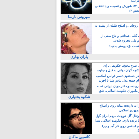
یرانی!
رویداد سال ۵۷؛ شورش و دَسیسه و یا انقلابی
خش ۲)
سیروس پارسا
روحانی و اصلاح طلبان از پشت به
ی گناه ، شجاعی و حاج صفی از
یم ملی محروم شدند.
ست نژادپرستی بدهید!
باران بهاری
طرح مخوف حکومتی برای
جه گران دولتی به قتل و جنایت
در جستجوی تغییر قوانین اسلامی،
ام جمعه مدل لباس شنا تا آخوند
مجنسگرا!
رونده دو دختر جوان ایرانی که به
 ماموران حکومت اسلامی، حلق
شکوه بختیاری
 به تاریخچه میانه روی و اصلاح
مهوری اسلامی
وتبال گًل خوردند، مردم ایران گول
ا برنده بازی، حکومت اسلامی شد!
م اسلامی روی کار آمد و چرا
؟!
کاسپین ماکان