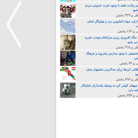
م ولایت فقیه با وجود نفرت عمومی مردم
 شود
اران، سپاه اختاپوس دزد و چپاولگر اصلی
ت
جنگ افروزی رژیم سرانجام موجب تجزیه
می شود
تحصیلی با وجود مدارس مخروبه و فرهنگ
نی
>
لائی کردها برای جداکردن بخشهای محل
د
یهنان کولبر کرد به وسیله پاسداران جنایتکار
مه دارد