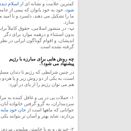
کمترین علامت و نشانه ای از
اسلام دیده
شود
، خود به خود بانوان که نیمی از جامع
ما را تشکیل می دهند، دلسرد و نا امید 
سازد.
ب
– در منشور اسلامی، حقوق کاملاً براب
بدون استثناء و درهمه موارد برای دگر
اندیشان، و اقوام گوناگون ایرانی در نظر
گرفته نشده است.
چه روش هایی برای مبارزه با رژیم
پیشنهاد می شود؟.
در چنین شرایطی که رژیم تا دندان مسل
است، به یکی از دو روش زیر و یا هردو با
هم می توان رژیم را از پای در آورد:
۱- حملات پی در پی و غافل کننده به م
سردمداران، به گرو گرفتن خانواده آنان، 
جوانانی که ماهها است از
جان خود مایه 
پردازند، شاید بهتر و آسان تر بتوانند یکی ا
۲- خیزش و به پا خاستن میلیونی مردم، باهم، و همزمان، در همه شهرهای بزرگ کشور.