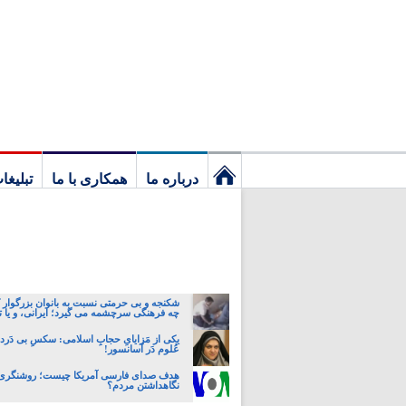
درباره ما
همکاری با ما
تبلیغا
نخستین
برگ
شکنجه و بی حرمتی نسبت به بانوان بزرگوار 
چه فرهنگی سرچشمه می گیرد؛ ایرانی، و یا تا
یکی از مَزایایِ حجابِ اسلامی: سکسِ بی دَردسَ
عُلوم دَر آسانسور!
هدف صدای فارسی آمریکا چیست؛ روشنگری، 
نگاهداشتن مردم؟