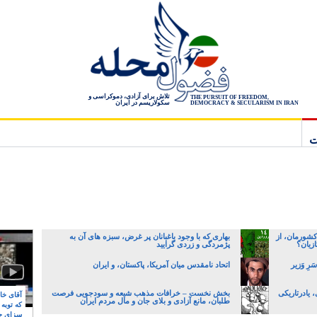
تلاش برای آزادی، دموکراسی و
THE PURSUIT OF FREEDOM,
سکولاریسم در ایران
DEMOCRACY & SECULARISM IN IRAN
ت
کشورمان، از
بهاری که با وجود باغبانان پر غرض، سبزه های آن به
زیان؟
پژمردگی و زردی گرایید
رِ وَزیر
اتحاد نامقدس میان آمریکا، پاکستان، و ایران
یادرتاریکی
بخش نخست – خرافات مذهب شیعه و سودجویی فرصت
آقای خام
طلبان، مانع آزادی و بلای جان و مال مردم ایران
که توبه
سزای ج