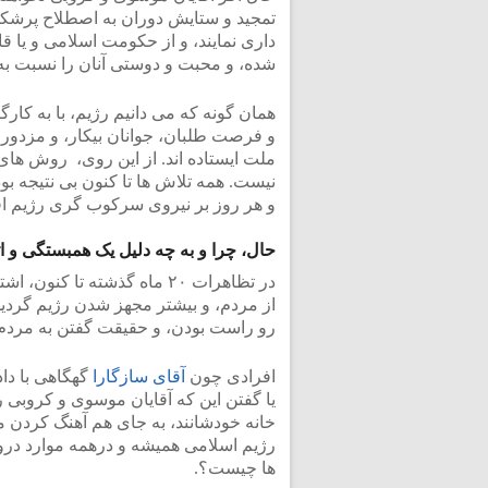
تمجید و ستایش دوران به اصطلاح پرشکو
داری نمایند، و از حکومت اسلامی و یا 
شده، و محبت و دوستی آنان را نسبت به 
همان گونه که می دانیم رژیم، با به کار
و فرصت طلبان، جوانان بیکار، و مزدوران
ملت ایستاده اند. از این روی، روش های
نیست. همه تلاش ها تا کنون بی نتیجه بو
و هر روز بر نیروی سرکوب گری رژیم اف
حال، چرا و به چه دلیل یک همبستگی و ات
در تظاهرات ۲۰ ماه گذشته تا کنون، اشتباهاتی در رهبری
از مردم، و بیشتر مجهز شدن رژیم گردید
رو راست بودن، و حقیقت گفتن به مردم
افرادی چون
آقای سازگارا
گهگاهی با دا
یا گفتن این که آقایان موسوی و کروبی را
خانه خودشانند، به جای هم آهنگ کردن م
رژیم اسلامی همیشه و درهمه موارد دروغ
ها چیست؟.