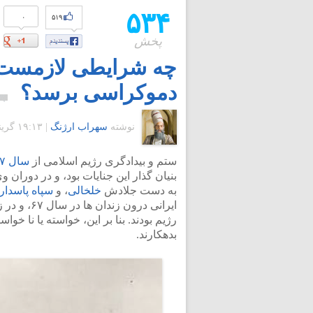
۵۳۴
۰
۵۱۹
پخش
چه شرایطی لازمست تا
دموکراسی برسد؟
نوشته
سهراب ارژنگ
|
۱۹:۱۳ گرينويچ - جمعه ۲۰ اسفند ۱۳۸۹
ستم و بیدادگری رژیم اسلامی از
سال ۱۳۵۷
بنیان گذار این جنایات بود، و در دورا
به دست جلادش
خلخالی
، و
سپاه پاسدار
ایرانی درون زندان ها در سال ۶۷، و در زمانی انجام گرفت که
رژیم بودند. بنا بر این، خواسته یا نا خو
بدهکارند.