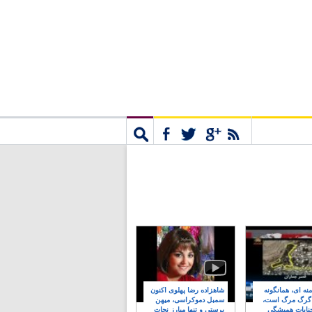
مشترک
جستجو
نه ای، همانگونه
شاهزاده رضا پهلوی اکنون
 گرگ مرگ است،
سمبل دموکراسی، میهن
نایات همیشگی
پرستی و تنها مبارز نجات