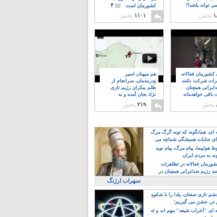
۴
ی تواند باشد؟!
کشورمان است
۱
پخش
۱۱۰۱
پخش
ن کشورمان فعالانه
هم میهنان اسیر
رات شرکت نکنند
ودربندمان، سرانجام از
ایرانی همچنان
ظلم بیکران رژیم تازی
 باقی خواهدماند
نژاد بجان آمده و به
۸
خبابانها ریختند
پخش
۲۱۹
پخش
ه ای، همانگونه که توبه گرگ مرگ
ی جنایات همیشگی شماچه می
!
 هواپیما، پیام مرگ، پیام نوید
د به مردم ایران
کشورمان فعالانه در تظاهرات
د رژیم ضدایرانی همچنان در
 خواهدماند
سهراب ارژنگ
م تازی صفتان، یلدا را با شکوهِ
 تر، جشن می گیریم!
 ای "اَعراب شیعه" مهم اند و نَه