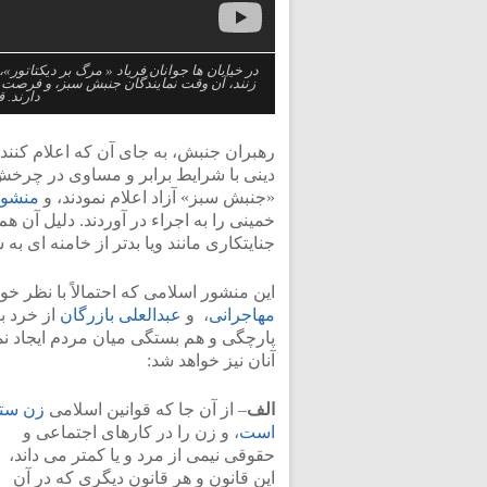
در خیابان ها جوانان فریاد « مرگ بر دیکتاتو
زنند، آن وقت نمایندگان جنبش سبز، و فرصت 
دارند. 
رهبران جنبش، به جای آن که اعلام کنند 
دینی با شرایط برابر و مساوی در چرخ
«جنبش سبز» آزاد اعلام نمودند، و
منشور
خمینی را به اجراء در آوردند. دلیل آن 
جنایتکاری مانند ویا بدتر از خامنه ای به 
این منشور اسلامی که احتمالاً با نظر خ
مهاجرانی
، و
عبدالعلی بازرگان
از خرد ب
پارچگی و هم بستگی میان مردم ایجاد نم
آنان نیز خواهد شد:
الف
– از آن جا که قوانین اسلامی
زن ستی
است
، و زن را در کارهای اجتماعی و
حقوقی نیمی از مرد و یا کمتر می داند،
این قانون و هر قانون دیگری که در آن