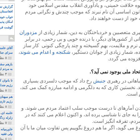
ه خلافت خمینی، و یادآوری انقلاب مقدس اسلامی خود
گزارش تصو
قانون اساسی آن نام نبرند که موجب چندش و نگرانی مردم
افغانستان 
خواب خوش و
خود از دست خواهند داد.
امکان پذی
گوشت قرم
گیری متعصبین و خردباختگان به دین، شمار زیادی از
مزدوران
ی از کشورهای دیگر، با درنده خویی و بی رحمی، در برابر
 نرم و ملایمت، بهم گسیخته و چند پارچگی کنونی کار ساز
آقای خامن
ده، شمار زیادی از جوانان دستگیر،
شکنجه و اعدام می شوند
،
سزای جنای
۸ نظر و ۱۸۰ پخش
زوده می گردد.
بازهم سقو
به مردم ای
حاد ملی بوجود نمی آید؟.
۴ نظر و ۹۷ پخش
جنبش
رخ داد که موجب دلسردی بسیاری
تا بانوان
رژیم ضدای
. نخستین کاری که به دلگرمی و ادامه مبارزه کمک می کند،
۸ نظر و ۸۹ پخش
 است.
هم میهنان
رژیم تازی 
۸ نظر و ۲۱۹ پخش
دن آمارهای نا درست موجب سلب اعتماد مردم می شوند. و
 به جای نا شناسی برده اند، و اکنون اعلام می کنند که در
زلزله زدگا
ردم، تفرقه انگیز است.
۷ نظر و ۲۱۰ پخش
 می گوید، اگر ما هم دروغ بگوییم پس تفاوت میان ما با آن
خاورمیانه
ولی فقیه د
۶ نظر و ۱۵۷ پخش