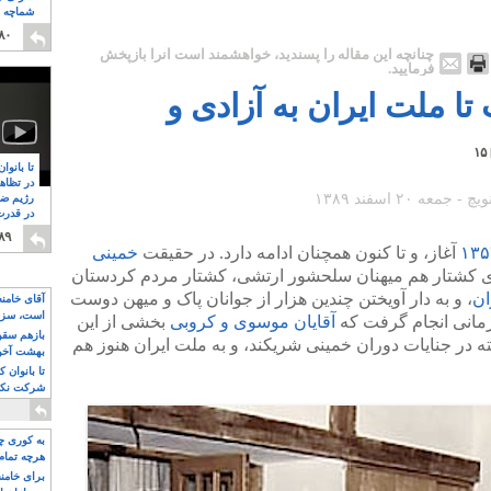
شماچه م
۸
۸۰
چنانچه این مقاله را پسندید، خواهشمند است آنرا بازپخش
فرمایید.
 ملت ایران به آزادی و
۱۵
تا بانوا
در تظاه
رژیم ضد
در قدرت
۸
۸۹
آغاز، و تا کنون همچنان ادامه دارد. در حقیقت
خمینی
ن وی کشتار هم میهنان سلحشور ارتشی، کشتار مردم کردستان
ان
، و به دار آویختن چندین هزار از جوانان پاک و میهن دوست
آقای خامن
است، سزا
آقایان موسوی و کروبی
بخشی از این
تواند باشد؟
بازهم سقوط
استه در جنایات دوران خمینی شریکند، و به ملت ایران هنوز هم
بهشت آخون
تا بانوان 
شرکت نکنن
قدرت باقی
به کوری چش
هرچه تمام
برای خامنه