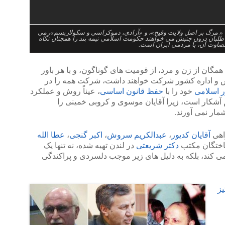
ر»، « مرگ بر اصل ولایت وقیح»، و «آزادی، دموکراسی و سکولاریسم»، می
طلبان درون جنبش می خواهند حکومت اسلامی نیمه بند را همچنان نگاه
قضاوت آن، با مردمی ایران است.
همگان از زن و مرد، از قومیت های گوناگون، و با هر باور
ش و اداره کشور شرکت خواهند داشت، شرکت همه را در
 اسلامی
خود را با
حفظ قانون اساسی
، عیناً روش و عملکرد
هم آشکار است، زیرا آقایان موسوی و کروبی خمینی را
شمار نمی آورند.
واهی
آقایان کدیور
،
عبدالکریم سروش
،
اکبر گنجی
،
عطا الله
اختگان مکتب
دکتر شریعتی
در لندن تهیه شده، نه تنها یک
ی کند، بلکه به دلیل های زیر موجب دلسردی و پراکندگی
ز