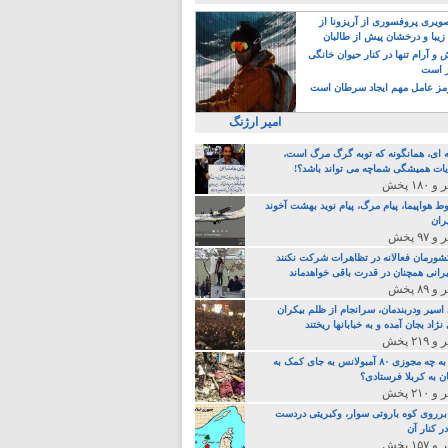
یری پروفسوری از آریزونا از
زیبا و درخشان پیش از طالبان
 آرام تنها در کنار حیوان خانگی
ر است
ز عامل مهم ایجاد سرطان است
امیر ارژنگ
ه ای، همانگونه که توبه گرگ مرگ است،
ات همیشگی شماچه می تواند باشد؟!
ط هواپیما، پیام مرگ، پیام نوید بهشت آخوند
ران
 کشورمان فعالانه در تظاهرات شرکت نکنند
رانی همچنان در قدرت باقی خواهدماند
 اسیر ودربندمان، سرانجام از ظلم بیکران
نژاد بجان آمده و به خبابانها ریختند
خامنه ای، به چه مجوزی ۸۰ آمبولانس به جای کمک به
ن به کربلا فرستادی؟
 برروی کوه باروتی سوار، وکبریتی دردست
ر کنار آن