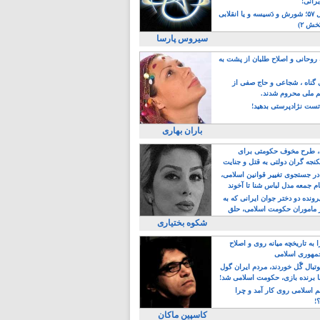
یرانی!
رویداد سال ۵۷؛ شورش و دَسیسه و یا انقلابی
خش ۲)
سیروس پارسا
روحانی و اصلاح طلبان از پشت به
ی گناه ، شجاعی و حاج صفی از
یم ملی محروم شدند.
ست نژادپرستی بدهید!
باران بهاری
طرح مخوف حکومتی برای
جه گران دولتی به قتل و جنایت
در جستجوی تغییر قوانین اسلامی،
ام جمعه مدل لباس شنا تا آخوند
مجنسگرا!
رونده دو دختر جوان ایرانی که به
 ماموران حکومت اسلامی، حلق
شکوه بختیاری
 به تاریخچه میانه روی و اصلاح
مهوری اسلامی
وتبال گًل خوردند، مردم ایران گول
ا برنده بازی، حکومت اسلامی شد!
م اسلامی روی کار آمد و چرا
؟!
کاسپین ماکان