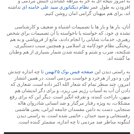
به امروز نتیجه ای به جز به بیراهه کشاندن جنبش مردمی و
افزودن به طول عمر
نظام دیکتاتوری سید علی خامنه ای
نداشته
اند، برای هم میهنان گرامی امان روشن کنیم.
آنان، بار ها و بار ها با تصمیمات اشتباه و ضعیف و کارشناسی
نشده ی خود، که خواسته یا ناخواسته با آن تصمیمات برای شخص
رهبری، خدمات شایانی را انجام دادند، مانع از فروپاشی و به هم
ریختگی نظام خودکامه ی اسلامی و همچنین سبب دستگیری،
شکنجه، ضرب و شتم و کشته شدن شمار بسیاری از هم وطنان
ما گشته اند.
به راستی دیدن این
صفحه فیس بوک ۲۵بهمن
تا چه اندازه چندش
آور، و دور از هرخرد و خواست مردمی است. در همین انتشار
امروز، چند سطر تمام که شعار الله اکبر داده است. شعاری که
دادن آن آب به آسیاب رژیم می ریزد، و برای دگر اندیشان هم
میهن، ناراحت کننده، و تفرقه انگیز است. دیگر این که برای رفع
مشکلات، به ویژه رفتار مرگبار و ضد انسانی شادروان هاله
سنجابی، دست به دامن مفسدان جامعه ایرانی، یعنی هاشمی
رفسنجانی و سید خندان ، خاتمی شده است. به راستی دیدن
اینگونه مناظر ضد مردمی تا چه اندازه، مشمئز کننده است.