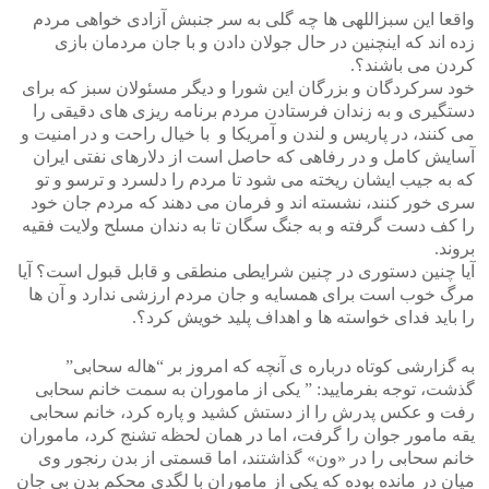
واقعا این سبزاللهی ها چه گلی به سر جنبش آزادی خواهی مردم
زده اند که اینچنین در حال جولان دادن و با جان مردمان بازی
کردن می باشند؟.
خود سرکردگان و بزرگان این شورا و دیگر مسئولان سبز که برای
دستگیری و به زندان فرستادن مردم برنامه ریزی های دقیقی را
می کنند، در پاریس و لندن و آمریکا و با خیال راحت و در امنیت و
آسایش کامل و در رفاهی که حاصل است از دلارهای نفتی ایران
که به جیب ایشان ریخته می شود تا مردم را دلسرد و ترسو و تو
سری خور کنند، نشسته اند و فرمان می دهند که مردم جان خود
را کف دست گرفته و به جنگ سگان تا به دندان مسلح ولایت فقیه
بروند.
آیا چنین دستوری در چنین شرایطی منطقی و قابل قبول است؟ آیا
مرگ خوب است برای همسایه و جان مردم ارزشی ندارد و آن ها
را باید فدای خواسته ها و اهداف پلید خویش کرد؟.
به گزارشی کوتاه درباره ی آنچه که امروز بر “هاله سحابی”
گذشت، توجه بفرمایید: ” یکی از ماموران به سمت خانم سحابی
رفت و عکس پدرش را از دستش کشید و پاره کرد، خانم سحابی
یقه مامور جوان را گرفت، اما در همان لحظه تشنج کرد، ماموران
خانم سحابی را در «ون» گذاشتند، اما قسمتی از بدن رنجور وی
میان در مانده بوده که یکی از ماموران با لگدی محکم بدن بی جان