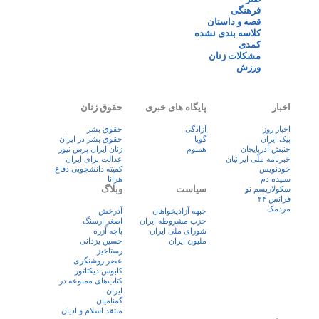
فرهنگی
قصه و داستان
کلاسه بندی نشده
کمدی
مشکلات زنان
ورزش
اخبار
پایگاه های خبری
حقوق زنان
اخبار روز
آزادگی
حقوق بشر
پيک ايران
گویا
حقوق بشر در ایران
جنبش آذربایجان
همبوم
زنان ايران پرس نيوز
خبرنامه ملّی ایرانیان
عدالت برای ایران
خودنویس
کمیته دانشجویی دفاع
سپیده دم
هرانا
سیاست
وبلاگ
سکولاریسم نو
فرانس ۲۴
مردمک
جبهه آزادیخواهان
آذرخش
حزب مشروطه ایران
اصغر ارسنگ
شورای ملی ایران
باچه آزره
ملیون ایران
حسین یزدانی
رستاخیز
عضر روشنگری
کابوس دیکتاتور
کتاب‌های ممنوعه در
ایران
گمنامیان
منتقد اسلام و ادیان