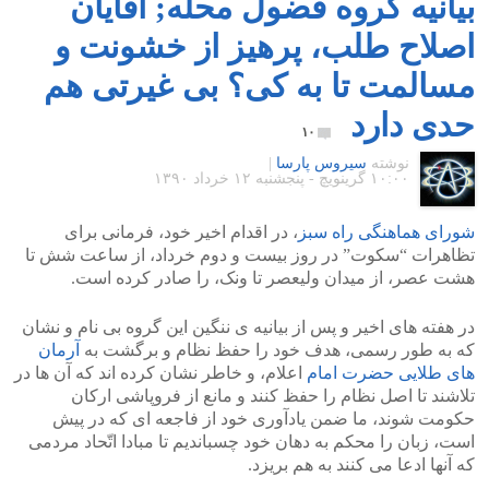
بیانیه گروه فضول محلّه; آقایان
اصلاح طلب، پرهیز از خشونت و
مسالمت تا به کی؟ بی غیرتی هم
حدی دارد
۱۰
نوشته
سیروس پارسا
|
۱۰:۰۰ گرينويچ - پنجشنبه ۱۲ خرداد ۱۳۹۰
شورای هماهنگی راه سبز
، در اقدام اخیر خود، فرمانی برای
تظاهرات “سکوت” در روز بیست و دوم خرداد، از ساعت شش تا
هشت عصر، از میدان ولیعصر تا ونک، را صادر کرده است.
در هفته های اخیر و پس از بیانیه ی ننگین این گروه بی نام و نشان
که به طور رسمی، هدف خود را حفظ نظام و برگشت به
آرمان
های طلایی حضرت امام
اعلام، و خاطر نشان کرده اند که آن ها در
تلاشند تا اصل نظام را حفظ کنند و مانع از فروپاشی ارکان
حکومت شوند، ما ضمن یادآوری خود از فاجعه ای که در پیش
است، زبان را محکم به دهان خود چسباندیم تا مبادا اتّحاد مردمی
که آنها ادعا می کنند به هم بریزد.