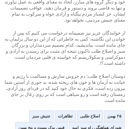
خود و دیگر گروه های مبارز، اتحاد به معنای واقعی به عمل نیاورند
و تنها به قاضی بروند و دستور و فرمان دهند، عواقب تصمیمات
ایشان، جز کشتار مردم بیگناه و آزادی خواه و سرکوب به تمام
معنای جنبش مردمی، نخواهد بود.
از خوانندگان عزیز نیز صمیمانه درخواست می کنیم که پس از
خواندن این نگاشته، کمی به خاطراتی که از این دو سال برایمان به
جای مانده است، بیاندیشید، کدام تصمیم سردمداران و بزرگان
سبز و اصلاح طلب تاکنون نتیجه ای مثبت برای رسیدن به آزادی و
دموکراسی و سکولاریسم که خواسته ی قلبی مردمان است،
داشته است؟!.
دوستان اصلاح طلب؛ دم خروس سازش و مسالمت با رژیم و
خیانت به آرمان ها و خون های ریخته شده، بد جوری از آستین شما
بیرون زده است، فکری به حال خود کنید که در فردای روز آزادی،
زمستان رفته است و رو سیاهی است که بر روی زغال بر جای
مانده است.
۲۵ بهمن
اصلاح طلبی
تظاهرات
جنبش سبز
شورای هماهنگی راه سبز امید
فیس بوک بیست و پنج بهمن