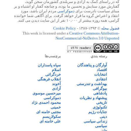
که در راستای کمک به آزادی و سربلندی کشورمان سخن گوید،
گفتارش مورد ستایش و تحسین ما بوده، و چنانچه گفتار او اشتباه و بر
مبنای سیاست نادرست برای
دموکراسی
مردم ایران باشد، مورد
انتقاد و اعتراض گروه ما قرار خواهد گرفت. برای آگاهی شما خواننده
گرامی، همه روزه بیشتر از ۱۰،۰۰۰ نفر از این سایت دیدن می کنند.
فضول محله
© ۱۳۹۳-۱۳۸۷ -
Cookie Policy
This work is licensed under a
Creative Commons Attribution-
NonCommercial-NoDerivs 3.0 Unported
رسته بندي
برچسب‌ها
آوارگان و پناهندگان
سپاه پاسداران
اقتصاد
اسلام
انتخابات
خردگرائی
انتقادی
انقلاب فرهنگی
بهداشت و تندرستی
آخوند
بیوگرافی
آزادی
پادشاهی
میرحسین موسوی
پیشنهاد و نظریات
دموکراسی
تاریخی
محمود احمدی نژاد
تکنولوژی
خمینی
جنایات رژیم
مجتبی خامنه ای
دینی
سکولاریسم
زندانی سیاسی
علی خامنه ای
سیاسی
طنز