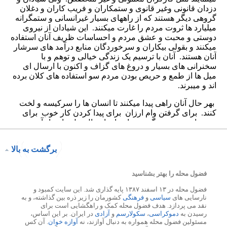
برگشت به بالا
فضول محله را بهتر بشناسید
فضول محله در ۱۳ اسفند ۱۳۸۷ پایه گذاری شد. این سایت کمبود و
نارسایی های
سیاسی
و
فرهنگی
کشورمان را زیر ذره بین گذاشته، و به
نقد می پردازد. هدف فضول محله کمک و راهگشایی است برای
رسیدن به
دموکراسی
،
سکولارسم
و
آزادی
در ایران. بر این اساس،
مسئولین فضول محله همواره به دنبال آوازند، نه
آوازه خوان
. آن کس