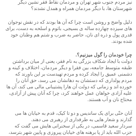
نیز مردم جنوب شهر تهران و مردمان نقاط فقر نشین دیگر
شهرستان ها، با دیگر مردمان همراه و همدل نشدند؟
دلیل واضح و روشن است چرا که آن ها بودند که در نقش نوجوان
های سیزده چهارده ساله ی بسیجی، باتوم و اسلحه به دست، برای
قدری پول و ذره ای نان، حاضر به ضرب و شتم هم وطنان خود
شده بودند.
چرا خودمان را گول میزنیم؟.
دولت با ایجاد شکاف بزرگی به نام فقر، یعنی از میان برداشتن
طبقه متوسط جامعه، بین فقرا و دیگر مردمان، اختلاف و کینه و
دشمنی عمیق را ایجاد کرده و مردم تهیدست بر این باورند که
مردم پولداری که دستشان به دهانشان می رسد، حق آنان را
خورده اند و زمانی که دولت آن هارا پشتیبانی مالی می کند، آن ها
علیه آزادی خواهان عمل خواهند کرد، چرا که آنان پیش از آزادی،
محتاج نان و آب هستند.
آنان حتّی برای یک ساندیس و دو تا کیک، قدم به خیابان ها می
گذارند و شعار هایی به طرفداری از رهبری می دهند.
سردار سعید قاسمی، در یکی از سخنرانی هایش می گفت که
حزب الله باید از پا برهنه های خیابان پیروزی و پایین شهر بترسد،