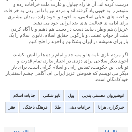
درست کرده اند، آن ها راه چپاول و غارت ملت خرافات زده و
متوهم را به خوبی یاد گرفته اند و مردم نیز با دامن زدن به خرافات
و قصه های تخیلی اسلامی، به آخوند و آخوند زاده، میدان بیشتری
برای ادامه ی فعالیت های ضد ایرانی خود می دهند.
عزیزان هم وطن، بیایید دست در دست هم دهیم و با آگاه کردن
ملت از خواب غفلت، و بازگویی حقایق اسلام، تابوی اسلام را یک
بار برای همیشه در ایران بشکانیم و آخوند را فلج کنیم.
اگر مردم تازی نامه ها و مساجد و امام زاده ها را آتش بکشند،
آخوند دیگر سلاحی برای دزدی در اختیار ندارد، تمام قدرت و
توانایی این حکومت، تقدس زایی و اسلام گرایی است. برای بار
دیگر می نویسم که هموطن عزیز ایرانی ام، آگاهی چشم اسفندیار
خودکامگان است.
انوشیروان محسنی بندپی
پول
تابو شکنی
جنایات اسلام
خبرگزاری هرانا
خرافات دینی
طلا
فرهنگ باختگی
فقر
→ مقاله قبلی
مقاله بعدی ←