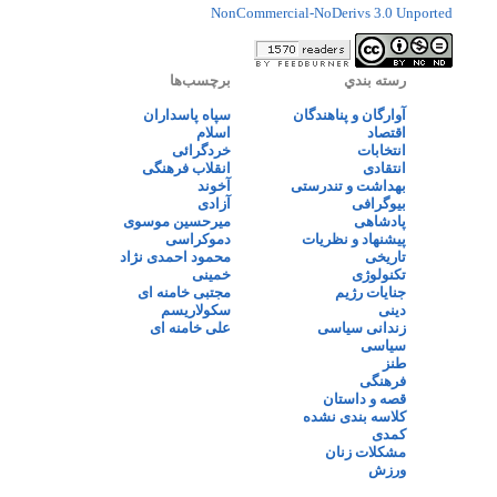
NonCommercial-NoDerivs 3.0 Unported
رسته بندي
برچسب‌ها
آوارگان و پناهندگان
سپاه پاسداران
اقتصاد
اسلام
انتخابات
خردگرائی
انتقادی
انقلاب فرهنگی
بهداشت و تندرستی
آخوند
بیوگرافی
آزادی
پادشاهی
میرحسین موسوی
پیشنهاد و نظریات
دموکراسی
تاریخی
محمود احمدی نژاد
تکنولوژی
خمینی
جنایات رژیم
مجتبی خامنه ای
دینی
سکولاریسم
زندانی سیاسی
علی خامنه ای
سیاسی
طنز
فرهنگی
قصه و داستان
کلاسه بندی نشده
کمدی
مشکلات زنان
ورزش