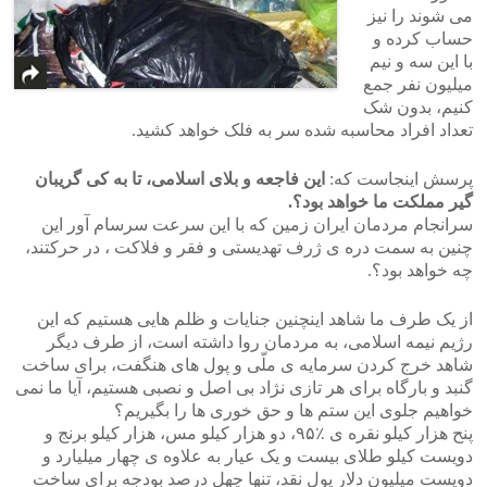
می شوند را نیز
حساب کرده و
با این سه و نیم
میلیون نفر جمع
کنیم، بدون شک
تعداد افراد محاسبه شده سر به فلک خواهد کشید.
پرسش اینجاست که:
این فاجعه و بلای اسلامی، تا به کی گریبان
گیر مملکت ما خواهد بود؟.
سرانجام مردمان ایران زمین که با این سرعت سرسام آور این
چنین به سمت دره ی ژرف تهدیستی و فقر و فلاکت ، در حرکتند،
چه خواهد بود؟.
از یک طرف ما شاهد اینچنین جنایات و ظلم هایی هستیم که این
رژیم نیمه اسلامی، به مردمان روا داشته است، از طرف دیگر
شاهد خرج کردن سرمایه ی ملّی و پول های هنگفت، برای ساخت
گنبد و بارگاه برای هر تازی نژاد بی اصل و نصبی هستیم، آیا ما نمی
خواهیم جلوی این ستم ها و حق خوری ها را بگیریم؟
پنح هزار کیلو نقره ی ٪۹۵، دو هزار کیلو مس، هزار کیلو برنج و
دویست کیلو طلای بیست و یک عیار به علاوه ی چهار میلیارد و
دویست میلیون دلار پول نقد، تنها چهل درصد بودجه برای ساخت