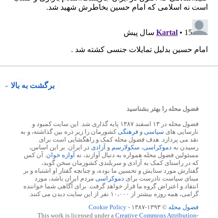
برگشت به بالا
فضول محله را بهتر بشناسید
فضول محله در ۱۳ اسفند ۱۳۸۷ پایه گذاری شد. این سایت کمبود و
نارسایی های
سیاسی
و
فرهنگی
کشورمان را زیر ذره بین گذاشته، و به
نقد می پردازد. هدف فضول محله کمک و راهگشایی است برای
رسیدن به
دموکراسی
،
سکولارسم
و
آزادی
در ایران. بر این اساس،
مسئولین فضول محله همواره به دنبال آوازند، نه
آوازه خوان
. آن کس
که در راستای کمک به آزادی و سربلندی کشورمان سخن گوید،
گفتارش مورد ستایش و تحسین ما بوده، و چنانچه گفتار او اشتباه و بر
مبنای سیاست نادرست برای
دموکراسی
مردم ایران باشد، مورد
انتقاد و اعتراض گروه ما قرار خواهد گرفت. برای آگاهی شما خواننده
گرامی، همه روزه بیشتر از ۱۰،۰۰۰ نفر از این سایت دیدن می کنند.
فضول محله
© ۱۳۹۳-۱۳۸۷ -
Cookie Policy
This work is licensed under a
Creative Commons Attribution-