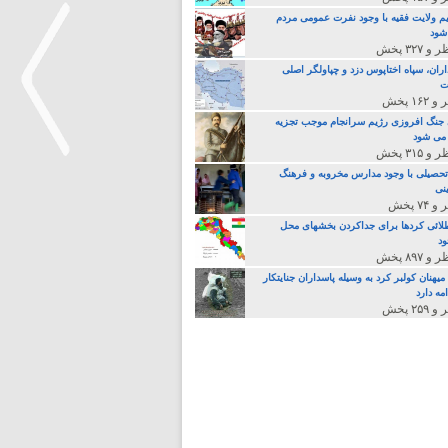
م ولایت فقیه با وجود نفرت عمومی مردم
 شود
اران، سپاه اختاپوس دزد و چپاولگر اصلی
ت
جنگ افروزی رژیم سرانجام موجب تجزیه
می شود
تحصیلی با وجود مدارس مخروبه و فرهنگ
نی
>
لائی کردها برای جداکردن بخشهای محل
د
یهنان کولبر کرد به وسیله پاسداران جنایتکار
مه دارد