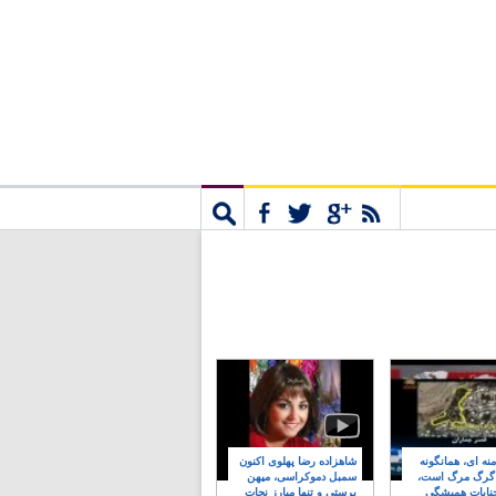
مشترک
جستجو
نه ای، همانگونه
شاهزاده رضا پهلوی اکنون
 گرگ مرگ است،
سمبل دموکراسی، میهن
نایات همیشگی
پرستی و تنها مبارز نجات