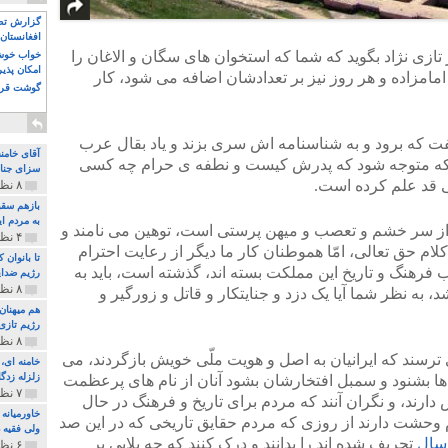
گزارش تصو
افغانستان 
زی نژاد بگوید که شما که استخوان های سگان و الاغان را
خواب خوش و
امکان پذی
امامزاده و هر روز نیز بر تعدادشان اضافه می شود، کار
گوشت قرم
 که برود و به شناسنامه اش سری بزند و یاد بقال عرب
آقای خامن
 بلکه متوجه شود که پدرش کیست و نطفه ی حرام چه کسی
سزای جنای
نی قد علم کرده است.
۸ نظر و ۱۸۰ پخش
بازهم سقو
به مردم ای
از سر خشم و تعصب و میهن پرستی است، توهین می نامند و
۴ نظر و ۹۷ پخش
 حق تعالی، امّا هموطنان کار ما دیگر از رعایت احترام
تا بانوان
ب فرهنگ و تاریخ این مملکت بسته اند، گذشته است، باید به
رژیم ضدای
۸ نظر و ۸۹ پخش
 به نظر شما آیا یک دزد و جنایتکار و قاتل و زورگیر و
هم میهنان
رژیم تازی 
۸ نظر و ۲۱۹ پخش
 ترسند که ایرانیان به اصل و هویت ملّی خویش بازگردند، می
زلزله زدگا
 بشنود و سمبل افتخارشان بشود آنان از نام های پرعظمت
۷ نظر و ۲۱۰ پخش
ارند، و نگران آنند که مردم برای تاریخ و فرهنگ در حال
خاورمیانه
 وحشت دارند از روزی که مردم حقایق تاریخی که در این صد
ولی فقیه د
 سال
تحریف شده اند را بدانند و درک کنند که چه بلایی بر
۶ نظر و ۱۵۷ پخش