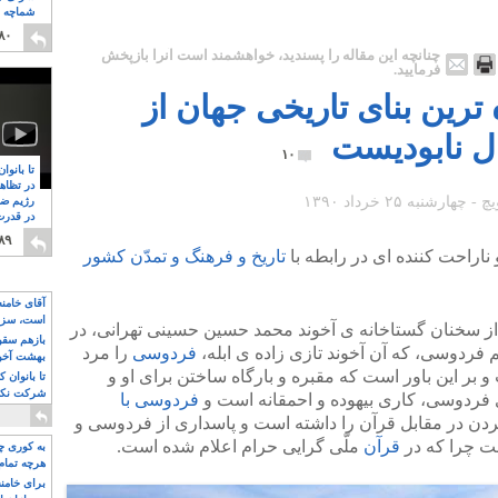
شماچه م
۸
۸۰
چنانچه این مقاله را پسندید، خواهشمند است آنرا بازپخش
فرمایید.
رین بنای تاریخی جهان از
ال نابودیست
۱۰
تا بانوا
در تظاه
رژیم ضد
در قدرت
۸
۸۹
 ناراحت کننده ای در رابطه با
تاریخ و فرهنگ و تمدّن کشور
آقای خامن
است، سزا
ز سخنان گستاخانه ی آخوند محمد حسین حسینی تهرانی، در
تواند باشد؟
بازهم سقوط
فردوسی، که آن آخوند تازی زاده ی ابله،
فردوسی
را مرد
بهشت آخون
بر این باور است که مقبره و بارگاه ساختن برای او و
تا بانوان 
شرکت نکنن
 فردوسی، کاری بیهوده و احمقانه است و
فردوسی با
قدرت باقی
دن در مقابل قرآن را داشته است و پاسداری از فردوسی و
ت چرا که در
قرآن
ملّی گرایی حرام اعلام شده است.
به کوری چش
هرچه تمام
برای خامنه