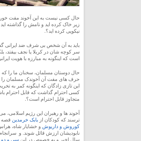
حال کسی نیست به این آخوند مفت خور تا
زیر خاک کرده اید و نامش را گذاشته اید 
نیکویی کرده اید؟.
باید به آن شخص بی شرف ضد ایرانی گفت
سر کوچه شان در کربلا یا نجف بیفتد،
است که اینگونه به مبارزه با هویت ایرا
حال دوستان مسلمان، سخنان ما را که 
حرف های مفت آن آخوندک مسلمان را کلام
این تازی زادگان که اینگونه کمر به تخری
کسی احترام گذاشت که قابل احترام باشد،
متجاوز قابل احترام است؟.
آخوند ها و رهبران این رژیم اسلامی، می
ترسند که کودکان از
بابک خرمدین
قصه ها
کوروش و داریوش
و خشایار شاه، هراس د
نابودیشان ارزش قائل شوند. و سرانجام
سال اخیر و به خصوص در این
سی و دو