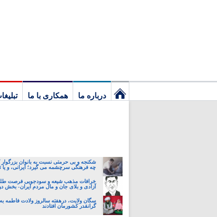
درباره ما
همکاری با ما
تبلیغا
نخستین
برگ
شکنجه و بی حرمتی نسبت به بانوان بزرگوار 
چه فرهنگی سرچشمه می گیرد؛ ایرانی، و یا تا
خرافات مذهب شیعه و سودجویی فرصت طلبا
آزادی و بلای جان و مال مردم ایران- بخش د
سگان ولایت، درهفته سالروز ولادت فاطمه به 
گرانقدر کشورمان افتادند