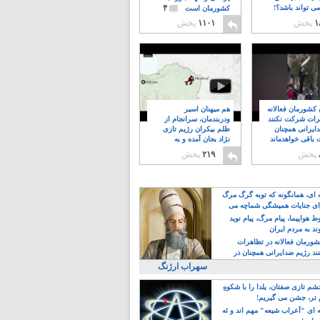
۴
ی تواند باشد؟!
کشورمان است
۱
پخش
۱۱۰۱
پخش
ن کشورمان فعالانه
هم میهنان اسیر
رات شرکت نکنند
ودربندمان، سرانجام از
ایرانی همچنان
ظلم بیکران رژیم تازی
 باقی خواهدماند
نژاد بجان آمده و به
۸
خبابانها ریختند
پخش
۲۱۹
پخش
ه ای، همانگونه که توبه گرگ مرگ
ی جنایات همیشگی شماچه می
!
 هواپیما، پیام مرگ، پیام نوید
د به مردم ایران
کشورمان فعالانه در تظاهرات
د رژیم ضدایرانی همچنان در
 خواهدماند
سهراب ارژنگ
م تازی صفتان، یلدا را با شکوهِ
 تر، جشن می گیریم!
 ای "اَعراب شیعه" مهم اند و نَه