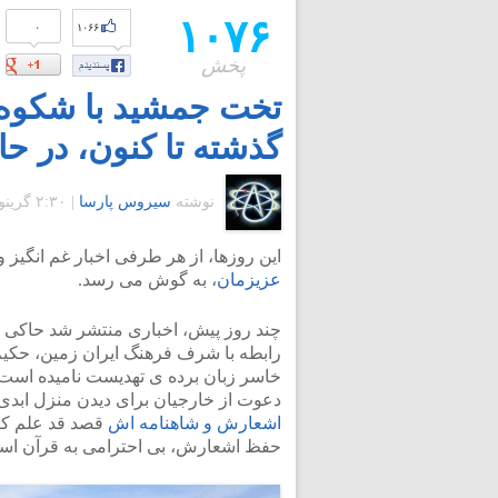
۱۰۷۶
۰
۱۰۶۶
پخش
تخت جمشید با شکوه ت
گذشته تا کنون، در ح
نوشته
سیروس پارسا
|
۲:۳۰ گرينويچ - چهارشنبه ۲۵ خرداد ۱۳۹۰
این روزها، از هر طرفی اخبار غم انگیز و
عزیزمان
، به گوش می رسد.
چند روز پیش، اخباری منتشر شد حاکی ا
رابطه با شرف فرهنگ ایران زمین، حکیم 
خاسر زبان برده ی تهدیست نامیده است و 
دعوت از خارجیان برای دیدن منزل ابدی
اشعارش و شاهنامه اش
قصد قد علم کر
حفظ اشعارش، بی احترامی به قرآن اس