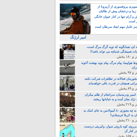
یری پروفسوری از آریزونا از
زیبا و درخشان پیش از طالبان
 آرام تنها در کنار حیوان خانگی
ر است
ز عامل مهم ایجاد سرطان است
امیر ارژنگ
ه ای، همانگونه که توبه گرگ مرگ است،
ات همیشگی شماچه می تواند باشد؟!
ط هواپیما، پیام مرگ، پیام نوید بهشت آخوند
ران
 کشورمان فعالانه در تظاهرات شرکت نکنند
رانی همچنان در قدرت باقی خواهدماند
 اسیر ودربندمان، سرانجام از ظلم بیکران
نژاد بجان آمده و به خبابانها ریختند
خامنه ای، به چه مجوزی ۸۰ آمبولانس به جای کمک به
ن به کربلا فرستادی؟
 برروی کوه باروتی سوار، وکبریتی دردست
ر کنار آن