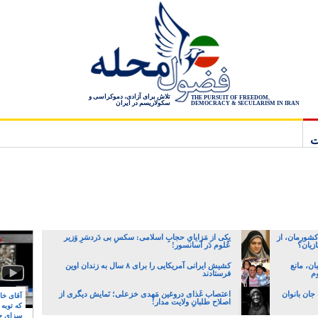
تلاش برای آزادی، دموکراسی و
THE PURSUIT OF FREEDOM,
سکولاریسم در ایران
DEMOCRACY & SECULARISM IN IRAN
ت
کشورمان، از
یکی از مَزایایِ حجابِ اسلامی: سکسِ بی دَردسَرِ وَزیر
زیان؟
عُلوم دَر آسانسور!
ن، مانع
کشیش ایرانی آمریکایی را برای ۸ سال به زندان اوین
وم
فرستادند
جان بانوان
اعتصاب غَذای دروغین مَهدی خزعلی؛ نَمایش دیگری از
آقای خام
اصلاح طلبانِ ولایت مدار!
که توبه
سزای ج