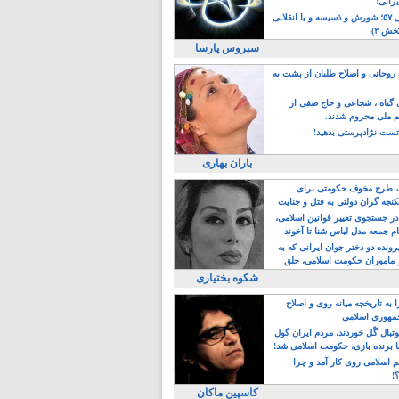
یرانی!
رویداد سال ۵۷؛ شورش و دَسیسه و یا انقلابی
خش ۲)
سیروس پارسا
روحانی و اصلاح طلبان از پشت به
ی گناه ، شجاعی و حاج صفی از
یم ملی محروم شدند.
ست نژادپرستی بدهید!
باران بهاری
طرح مخوف حکومتی برای
جه گران دولتی به قتل و جنایت
در جستجوی تغییر قوانین اسلامی،
ام جمعه مدل لباس شنا تا آخوند
مجنسگرا!
رونده دو دختر جوان ایرانی که به
 ماموران حکومت اسلامی، حلق
شکوه بختیاری
 به تاریخچه میانه روی و اصلاح
مهوری اسلامی
وتبال گًل خوردند، مردم ایران گول
ا برنده بازی، حکومت اسلامی شد!
م اسلامی روی کار آمد و چرا
؟!
کاسپین ماکان