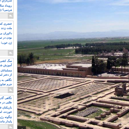
سربازانِ ا
مَردمی؟ (بَ
خنجری که 
ملت زدند
دلاوران ب
بودن در ت
ژن خوب! ت
سگ کشی، 
آموزش شکن
بیشتر
مسلمانان 
از دختر ام
مسلمان ه
نگاهی به پ
جرم تجاوز
آویز شدند!
نگاهی گذرا
طلبی در ج
بازیکنان ف
خوردند، ام
چگونه رژی
پایدار ماند