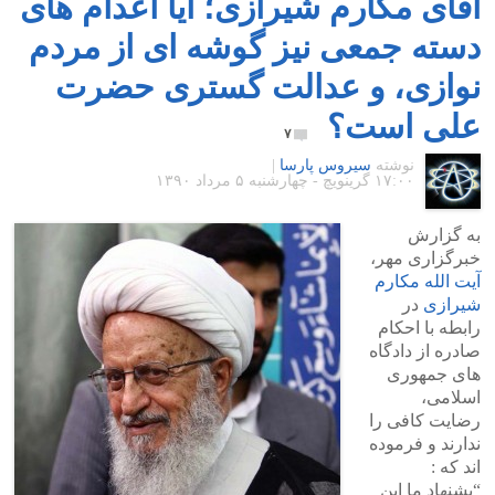
آقای مکارم شیرازی؛ آیا اعدام های
دسته جمعی نیز گوشه ای از مردم
نوازی، و عدالت گستری حضرت
علی است؟
۷
نوشته
سیروس پارسا
|
۱۷:۰۰ گرينويچ - چهارشنبه ۵ مرداد ۱۳۹۰
به گزارش
خبرگزاری مهر،
آیت الله مکارم
شیرازی
در
رابطه با احکام
صادره از دادگاه
های جمهوری
اسلامی،
رضایت کافی را
ندارند و فرموده
اند که :
“یشنهاد ما این