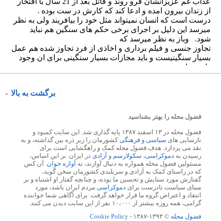
برگشت به بالا
فضول محله را بهتر بشناسید
فضول محله در ۱۳ اسفند ۱۳۸۷ پایه گذاری شد. این سایت کمبود و
نارسایی های
سیاسی
و
فرهنگی
کشورمان را زیر ذره بین گذاشته، و به
نقد می پردازد. هدف فضول محله کمک و راهگشایی است برای
رسیدن به
دموکراسی
،
سکولارسم
و
آزادی
در ایران. بر این اساس،
مسئولین فضول محله همواره به دنبال آوازند، نه
آوازه خوان
. آن کس
که در راستای کمک به آزادی و سربلندی کشورمان سخن گوید،
گفتارش مورد ستایش و تحسین ما بوده، و چنانچه گفتار او اشتباه و بر
مبنای سیاست نادرست برای
دموکراسی
مردم ایران باشد، مورد
انتقاد و اعتراض گروه ما قرار خواهد گرفت. برای آگاهی شما خواننده
گرامی، همه روزه بیشتر از ۱۰،۰۰۰ نفر از این سایت دیدن می کنند.
فضول محله
© ۱۳۹۳-۱۳۸۷ -
Cookie Policy