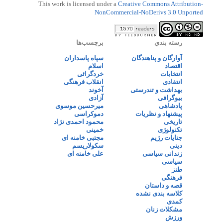
This work is licensed under a
Creative Commons Attribution-
NonCommercial-NoDerivs 3.0 Unported
رسته بندي
برچسب‌ها
آوارگان و پناهندگان
سپاه پاسداران
اقتصاد
اسلام
انتخابات
خردگرائی
انتقادی
انقلاب فرهنگی
بهداشت و تندرستی
آخوند
بیوگرافی
آزادی
پادشاهی
میرحسین موسوی
پیشنهاد و نظریات
دموکراسی
تاریخی
محمود احمدی نژاد
تکنولوژی
خمینی
جنایات رژیم
مجتبی خامنه ای
دینی
سکولاریسم
زندانی سیاسی
علی خامنه ای
سیاسی
طنز
فرهنگی
قصه و داستان
کلاسه بندی نشده
کمدی
مشکلات زنان
ورزش