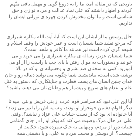
تاریخی که در مقاله آمد، ما را به دروغ گویی و مهمل بافی متّهم
کردند و اظهار داشتند که علی نماد عدالت و مردم نوازی و حق
شناسی است و ما توان مخدوش کردن چهره ی نورانی ایشان را
نداریم.
حال پرسش ما از ایشان این است که آیا، آیت الله مکارم شیرازی
که مرجع تقلید شما شیعیان است و عمر خودش را وقف اسلام و
شیعه گری کرده است نیز همانند ما کافر و ملحد است؟.
شما شیعیان عزیز، رساله ی مکارم شیرازی را می خرید و می
خوانید و دستورات به موال رفتن با پای چپ یا راست را از او می
آموزید، کمی به سخنان ضد بشری و وحشیانه ی او که در بالا
نوشته شده است، بیاندیشید. شما چگونه می توانید دنباله رو و جان
فدای چنین انسان های پست فطرت و جنایتکاری که دستور به قتل
عام و اعدام های سریع و بیشمار هم وطنان تان می دهند، باشید؟.
آیا این علی نبود که سراسر قوم عرب از بنی قریش و بنی امیه تا
دیگر اقوام،دشمن خونخوار او بودند، و سایه اش را با تیر می زدند؟.
آیا خانواده ای بود که از دست جنایات علی عزادار نباشد؟. وقتی
علی در حال مرگ وصیت می کند که پیکر او را در جای گمنامی
شبانه دور از مردم، و پنهانی به خاک سپرده شود، حکایت از
چیست؟. از دوستی و محبت مردم به علی، و یا دشمنی همه