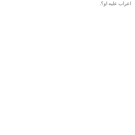
اعراب علیه او؟.