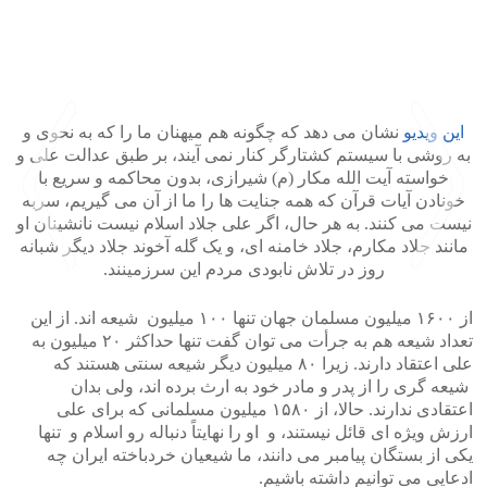
این ویدیو
نشان می دهد که چگونه هم میهنان ما را که به نحوی و
به روشی با سیستم کشتارگر کنار نمی آیند، بر طبق عدالت علی و
خواسته آیت الله مکار (م) شیرازی، بدون محاکمه و سریع با
خونادن آیات قرآن که همه جنایت ها را ما از آن می گیریم، سربه
نیست می کنند. به هر حال، اگر علی جلاد اسلام نیست نانشینان او
مانند جلاد مکارم، جلاد خامنه ای، و یک گله آخوند جلاد دیگر شبانه
روز در تلاش نابودی مردم این سرزمینند.
>
<
از ۱۶۰۰ میلیون مسلمان جهان تنها ۱۰۰ میلیون شیعه اند. از این
تعداد شیعه هم به جرأت می توان گفت تنها حداکثر ۲۰ میلیون به
علی اعتقاد دارند. زیرا ۸۰ میلیون دیگر شیعه سنتی هستند که
شیعه گری را از پدر و مادر خود به ارث برده اند، ولی بدان
اعتقادی ندارند. حالا، از ۱۵۸۰ میلیون مسلمانی که برای علی
ارزش ویژه ای قائل نیستند، و او را نهایتاً دنباله رو اسلام و تنها
یکی از بستگان پیامبر می دانند، ما شیعیان خردباخته ایران چه
ادعایی می توانیم داشته باشیم.