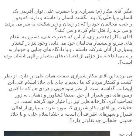
مگر آقای مکار (م) شیرازی و یا حضرت علی، توان آفریدن یک
انسان و یا حتّی یک بند انگشت انسان را داشته و دارند که بدین
راحتی، مخالفان خود را که در زندان و زیر شکنجه به سر می بردند
و می برند را، قتل عام کرده و می کنند؟
آقای مکار (م) شیرازی، آیا این که حضرت علی، دستور به اعدام
های سریع و بیشمار مخالفان خود می داده، وخود نیز در کشتار
بسیاری از آنان شرکت داشته ، و یا دادگاه های جنایی و خونبار به
راه می انداخته نیز جزئی از فضیلت های بیشمار و الهی ایشان بوده
است؟.
بی تردید این آقای مکار شیرازی صفات همان علی را دارد. از نظر
کشت و کشتار مردم که ما دیدیم پا جای پای جلاد اسلام علی ابن
ابیطالب گذاشته است. از نظر سودجویی و دزدی هم که تا کنون
زمین های دور شیراز از حق صدها کشاورز و دهقان، به زور
تصاحب کره، کارخانه هایی نیز در اختیار خود گرفته است. در
حقیقت این آقای مکار شیرزی که مورد نفرت بسیاری از اهالی
شیراز و شهرهای اطراف آن است، با جلاد اسلام علی، و یا جلاد
خمینی خلخالی چه تفاوتی دارد؟.
این چه