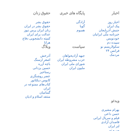
اخبار
پایگاه های خبری
حقوق زنان
اخبار روز
آزادگی
حقوق بشر
پيک ايران
گویا
حقوق بشر در ایران
جنبش آذربایجان
همبوم
زنان ايران پرس نيوز
خبرنامه ملّی ایرانیان
عدالت برای ایران
خودنویس
کمیته دانشجویی دفاع
سپیده دم
هرانا
سیاست
وبلاگ
سکولاریسم نو
فرانس ۲۴
مردمک
جبهه آزادیخواهان
آذرخش
حزب مشروطه ایران
اصغر ارسنگ
شورای ملی ایران
باچه آزره
ملیون ایران
حسین یزدانی
رستاخیز
عضر روشنگری
کابوس دیکتاتور
کتاب‌های ممنوعه در
ایران
گمنامیان
منتقد اسلام و ادیان
ویدئو
بهرام مشیری
حسن داعی
فيلم و سريال ايرانی
قاصدان آزادی
لنز ایران
من و تو