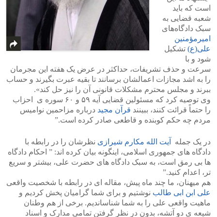
است که باید
شعبه قضایی به
سبک دادگاه‌های
امیرمؤمنین
علی(ع)
تشکیل
شود و با
سرعت و حذف تشریفات، حداکثر در عرض یک هفته این مجرمان
را به اشد مجازات اعمالشان برسانند تا بقیه عبرت بگیرند و حساب
ببرند و مجلس محترم مشکلات قانونی آن را نیز حل کند».
وی توصیه کرد که مسئولین قضایی آیه ۵۹ و ۶۰ سوره ی احزاب
را حتماً قرائت کنند، ببینند
قرآن مجید
درباره مزاحمین نوامیس
مردم چه حکم کوبنده و قاطعی صادر کرده است.”
در یک جمله
آیت الله مکارم شیرازی
نظرشان را در رابطه با
دادگاه های جمهوری اسلامی، اینگونه بیان کرده اند: ” احکام دادگاه
ها بی رمق است، به سبک دادگاه های حضرت علی، بیشتر و سریع
تر، اعدام کنید.”
هم میهنان، ما چند ماه پیش، مقاله ای در رابطه با شخصیت واقعی
علی ابن ابی طالب
نوشتیم و برای شما گرامیان پخش کردیم و
ماهیت واقعی علی را به شما شناساندیم. برخی از هم وطنان
شیعه ی دو آتشه، بدون در نظر گرفتن تمامی مدارک و اسناد