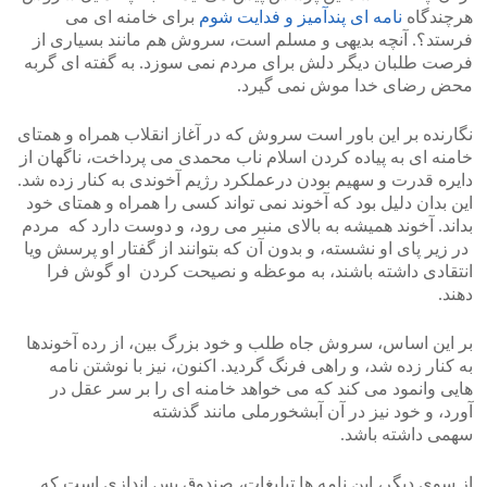
هرچندگاه
نامه ای پندآمیز و فدایت شوم
برای خامنه ای می
فرستد؟. آنچه بدیهی و مسلم است، سروش هم مانند بسیاری از
فرصت طلبان دیگر دلش برای مردم نمی سوزد. به گفته ای گربه
محض رضای خدا موش نمی گیرد.
نگارنده بر این باور است سروش که در آغاز انقلاب همراه و همتای
خامنه ای به پیاده کردن اسلام ناب محمدی می پرداخت، ناگهان از
دایره قدرت و سهیم بودن درعملکرد رژیم آخوندی به کنار زده شد.
این بدان دلیل بود که آخوند نمی تواند کسی را همراه و همتای خود
بداند. آخوند همیشه به بالای منبر می رود، و دوست دارد که مردم
در زیر پای او نشسته، و بدون آن که بتوانند از گفتار او پرسش ویا
انتقادی داشته باشند، به موعظه و نصیحت کردن او گوش فرا
دهند.
بر این اساس، سروش جاه طلب و خود بزرگ بین، از رده آخوندها
به کنار زده شد، و راهی فرنگ گردید. اکنون، نیز با نوشتن نامه
هایی وانمود می کند که می خواهد خامنه ای را بر سر عقل در
آورد، و خود نیز در آن آبشخورملی مانند گذشته
سهمی داشته باشد.
از سوی دیگر، این نامه ها تبلیغات، صندوق پس اندازی است که