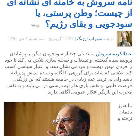
نامه سروش به خامنه ای نشانه ای
از چیست؛ وطن پرستی، یا
سودجویی و بقای رژیم؟
۲۳
نوشته
سهراب ارژنگ
|
۱۲:۳۲ گرينويچ - سه شنبه ۶ دی ۱۳۹۰
عبدالکریم سروش
مانند تنی چند از سودجویان دیگر، با پوشاندن
پرونده سیاه گذشته، و تبلیغات و صحنه سازی تلاش می کند تا خود
را فردی میهن دوست و مردمی نشان دهد، و اعتبار سیاسی کسب
کند. تلاشی که شاید برای گروهی نا آگاه، و ساده اندیش پذیرفته
باشد ولی بی تردید عده زیادی در جامعه هستند که این زرنگی،
فرصت طلبی، و نقش بازی ها را به درستی در می یابند و به نقش
مخرب این بازیگر افکار عمومی آگاهی دارند.
ما هنوز
یادمان
نرفته و