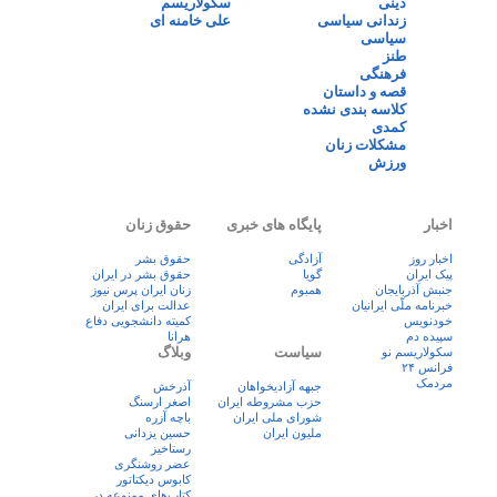
دینی
سکولاریسم
زندانی سیاسی
علی خامنه ای
سیاسی
طنز
فرهنگی
قصه و داستان
کلاسه بندی نشده
کمدی
مشکلات زنان
ورزش
اخبار
پایگاه های خبری
حقوق زنان
اخبار روز
آزادگی
حقوق بشر
پيک ايران
گویا
حقوق بشر در ایران
جنبش آذربایجان
همبوم
زنان ايران پرس نيوز
خبرنامه ملّی ایرانیان
عدالت برای ایران
خودنویس
کمیته دانشجویی دفاع
سپیده دم
هرانا
سیاست
وبلاگ
سکولاریسم نو
فرانس ۲۴
مردمک
جبهه آزادیخواهان
آذرخش
حزب مشروطه ایران
اصغر ارسنگ
شورای ملی ایران
باچه آزره
ملیون ایران
حسین یزدانی
رستاخیز
عضر روشنگری
کابوس دیکتاتور
کتاب‌های ممنوعه در