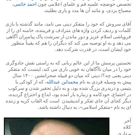
تخصص حوضچه علمیه قم و علمای اعلامی چون
احمد خاتمی
،
مصباح یزدی، و مانند آن ها مدد و یاری بطلبند.
آقای سروش که خود را متفکر دینی می نامد، مانند گذشته با بازی
کلمات و ردیف کردن واژه های مترادف و فریبنده، خامنه ای را از
فروپاشی اسلام عزیز و دور ماندن از سرشت پاک پیامبران آگاهی
می دهد و به او توصیه می کند که دیگران را هم که یقیناً منظور
خود ایشان است، در قدرت شرکت دهد.
نخستین پرسش ما از این عالم ربانی که به راستی نقش جادوگری
خود را در میان ناآگاهان به خوبی بازی می کند، اینست که متفکر
دینی یعنی چه؟!.دینی که میان دو قبیله صحرانشین ۱۴۰۰ سال
پیش به وسیله فردی به نام
محمدابن عبدالله
، که از کودکی با
یتیمی و دربدری بزرگ شده بود، و به دلیل تحقیر شدن و سرکوب
در اجتماع، خودکامه و زنباره بار آمده بود، ابداع و اختراع گردیده،
دیگر کجای آن جای تفکر و اندیشیدن است که القاب کریه و زننده
ای به نام «متفکر اسلامی»، به دنبال داشته باشد.
آخر
کلاه
برداری