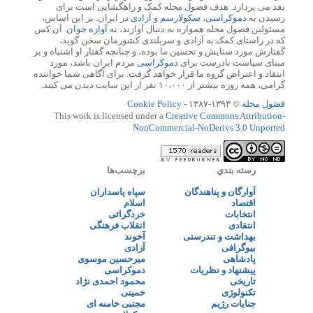
نقد می پردازد. هدف فضول محله کمک و راهگشایی است برای
رسیدن به
دموکراسی
،
سکولارسم
و
آزادی
در ایران. بر این اساس،
مسئولین فضول محله همواره به دنبال آوازند، نه
آوازه خوان
. آن کس
که در راستای کمک به آزادی و سربلندی کشورمان سخن گوید،
گفتارش مورد ستایش و تحسین ما بوده، و چنانچه گفتار او اشتباه و بر
مبنای سیاست نادرست برای
دموکراسی
مردم ایران باشد، مورد
انتقاد و اعتراض گروه ما قرار خواهد گرفت. برای آگاهی شما خواننده
گرامی، همه روزه بیشتر از ۱۰،۰۰۰ نفر از این سایت دیدن می کنند.
فضول محله
© ۱۳۹۳-۱۳۸۷ -
Cookie Policy
This work is licensed under a
Creative Commons Attribution-
NonCommercial-NoDerivs 3.0 Unported
رسته بندي
برچسب‌ها
آوارگان و پناهندگان
سپاه پاسداران
اقتصاد
اسلام
انتخابات
خردگرائی
انتقادی
انقلاب فرهنگی
بهداشت و تندرستی
آخوند
بیوگرافی
آزادی
پادشاهی
میرحسین موسوی
پیشنهاد و نظریات
دموکراسی
تاریخی
محمود احمدی نژاد
تکنولوژی
خمینی
جنایات رژیم
مجتبی خامنه ای