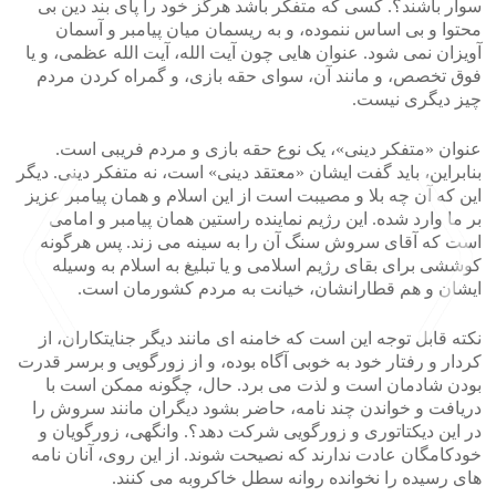
سوار باشند؟. کسی که متفکر باشد هرگز خود را پای بند دین بی
محتوا و بی اساس ننموده، و به ریسمان میان پیامبر و آسمان
آویزان نمی شود. عنوان هایی چون آیت الله، آیت الله عظمی، و یا
فوق تخصص، و مانند آن، سوای حقه بازی، و گمراه کردن مردم
چیز دیگری نیست.
عنوان «متفکر دینی»، یک نوع حقه بازی و مردم فریبی است.
بنابراین، باید گفت ایشان «معتقد دینی» است، نه متفکر دینی. دیگر
این که آن چه بلا و مصیبت است از این اسلام و همان پیامبر عزیز
بر ما وارد شده. این رژیم نماینده راستین همان پیامبر و امامی
است که آقای سروش سنگ آن را به سینه می زند. پس هرگونه
کوششی برای بقای رژیم اسلامی و یا تبلیغ به اسلام به وسیله
ایشان و هم قطارانشان، خیانت به مردم کشورمان است.
نکته قابل توجه این است که خامنه ای مانند دیگر جنایتکاران، از
کردار و رفتار خود به خوبی آگاه بوده، و از زورگویی و برسر قدرت
بودن شادمان است و لذت می برد. حال، چگونه ممکن است با
>
<
دریافت و خواندن چند نامه، حاضر بشود دیگران مانند سروش را
در این دیکتاتوری و زورگویی شرکت دهد؟. وانگهی، زورگویان و
خودکامگان عادت ندارند که نصیحت شوند. از این روی، آنان نامه
های رسیده را نخوانده روانه سطل خاکروبه می کنند.