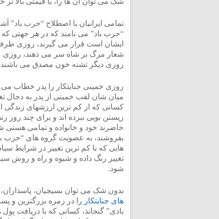
شک می توان آن ها را، با قیمتی بالا تر خ
تمامی ایرانیان با اصطلاح “حرب باد” آشن
“حزب باد” می نامند که در هر جهتی که ب
ایشان است قرار می گیرند، روزی طرفدا
شعار مرگ بر شاه سر می دهند، روزی
م
روزی دیگر تشنه خون مصدق می باشند.
روزی خمینی جنایتکار را پدر خطاب می کن
میان شان لقب خمینی از پدر به دجال تغی
کسانی که از کم ترین ارزشهای زندگی ان
زیستن بویی نبرده اند و برای چند روز ز
حاضرند خود و خانواده و تمامی هستی شا
بفروشند، به عضویت گروه های “حزب باد
هایی که با کم ترین تغییر در شرایط سی
تغییر رنگ داده و شیوه و راه و روش 
شود.
بدون شک می توان بسیجیان، پاسداران، 
های جنایتکار
را در زمره بزرگترین و پس
بادی” گنجاند، کسانی که با دریافت پول 