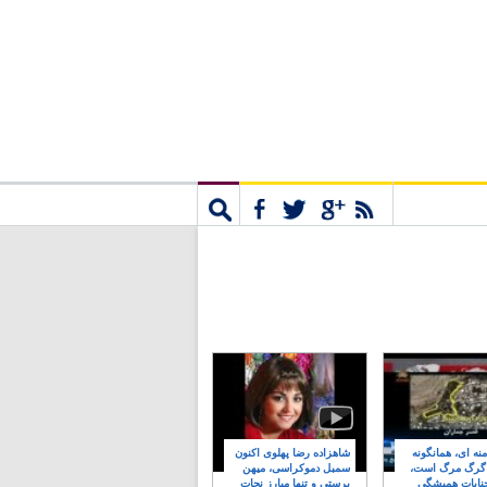
مشترک
جستجو
نه ای، همانگونه
شاهزاده رضا پهلوی اکنون
 گرگ مرگ است،
سمبل دموکراسی، میهن
نایات همیشگی
پرستی و تنها مبارز نجات