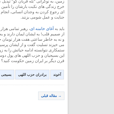
زمین، به نوکرانی “بله قربان گو” تبدیل
خرج زندگی های نکبت بارشان را تأمین می
ای رجوع کردن به وجدان انسانی، انجام
جنایت و عمل شومی بزنند.
باید به
آغای خامنه ای
، رهبر تمامی هزار 
از صمیم قلب! به ایشان ایمان دارند و به
و نه به خاطر ساعتی هفت هزار تومان ح
می خیزند تسلیت گفت و از ایشان پرسید
ستمکاری نتوانسته ادامه حیاتش را به ز
این بسیجیان و حزب اللهی های پول دوست
قرن دیگر بر ایران زمین حکومت کنید؟
آخوند
برادران حزب اللهی
بسیجی ه
→ مقاله قبلی