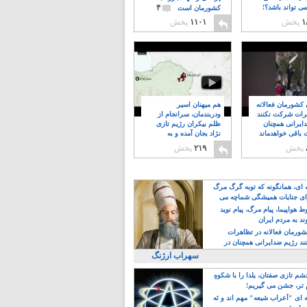
۴
ی تواند باشد؟!
کشورمان است
۱
پخش
۱۱۰۱
پخش
ن کشورمان فعالانه
هم میهنان اسیر
رات شرکت نکنند
ودربندمان، سرانجام از
ایرانی همچنان
ظلم بیکران رژیم تازی
 باقی خواهدماند
نژاد بجان آمده و به
۸
خبابانها ریختند
پخش
۲۱۹
پخش
ه ای، همانگونه که توبه گرگ مرگ
ی جنایات همیشگی شماچه می
!
 هواپیما، پیام مرگ، پیام نوید
د به مردم ایران
کشورمان فعالانه در تظاهرات
د رژیم ضدایرانی همچنان در
 خواهدماند
سهراب ارژنگ
م تازی صفتان، یلدا را با شکوهِ
 تر، جشن می گیریم!
 ای "اَعراب شیعه" مهم اند و نَه