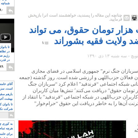
شماچه م
۸
۸۰
چنانچه این مقاله را پسندید، خواهشمند است آنرا بازپخش
فرمایید.
زار تومان حقوق، می تواند
د ولایت فقیه بشوراند
۱
تا بانوا
در تظاه
رژیم ضد
در قدرت
۸
۸۹
سربازان جنگ نرم” جمهوری اسلامی در فضای مجازی
ان فعالان حزب‌اللهی و ارزشی شده است. روز گذشته (جمعه
انی شبکه اجتماعی “فرند‌فید” اعلام کرد “سربازان جنگ
آقای خامن
است، سزا
نرم” برای هر ساعت فعالیت “هفت هزار تومان حقوق” دریافت می‌کنند٬ تنش‌ها میان کاربران
تواند باشد؟
بازهم سقوط
ربران حزب‌اللهی در شبکه اجتماعی “فرندفید” با انتقاد از
بهشت آخون
رنت آن‌ها را به خاطر دریافت این حقوق “حرام‌خوار”
تا بانوان 
شرکت نکنن
قدرت باقی
به کوری چش
هرچه تمام
ه
برای خامنه