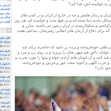
ن به خواسته اش، فدا کند؟
گزارش تصو
افغانستان 
خواب خوش و
ایران و زندان هایش و چه در خارج از ایران و در کمپ های
امکان پذی
ائل مادی دنیا بسته اند و بی هیچ منت و خواسته ای، هر روز
گوشت قرم
کراسی و سکولاریسم در ایران زمین می باشند، مبارز و
ی که برای دفاع از آرمان های انقلابی رهبرشان، ساعتی هفت
آقای خامن
سزای جنای
۸ نظر و ۱۸۰ پخش
ن هایی خودفروخته و برده زر نامید که حاضرند برای چند
بازهم سقو
 جوانان دلاور هم میهن شان را بریزند و بر روی زن و مرد و
به مردم ای
بلند کنند و آن انسان های آزادی خواه و بینوا را مورد ضرب و
۴ نظر و ۹۷ پخش
 و حزب اللهی و آخوند مفت خور و مزدور و خودفروخته،
تا بانوان
ود دارد؟.
رژیم ضدای
۸ نظر و ۸۹ پخش
هم میهنان
رژیم تازی 
۸ نظر و ۲۱۹ پخش
زلزله زدگا
۷ نظر و ۲۱۰ پخش
خاورمیانه
ولی فقیه د
۶ نظر و ۱۵۷ پخش