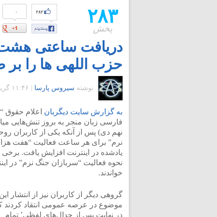
۲۸۳
۰
۲۸۲
پخش
دریافت ساعتی هشت ه
حزب اللهی ها را بر ض
نوشته
سیروس پارسا
|
۱۱:۴۶ گرينويچ - سه شنبه ۱۳ دی ۱۳۹۰
به گزارش سایت دیگربان
اعلام حقوق “
فارسی زبان منجر به بروز تنش‌هایی می
نهم دی) پس از آنکه یکی از کاربران روح
یادشده در اینترنت افزایش یافت. برخی کا
نحوه فعالیت “سربازان جنگ نرم” در اینت
خواندند.
گروهی دیگر از کاربران نیز از انتشار این
موضوع در عرصه عمومی انتقاد کردند ک
در ‌‌نهایت پس از جدال‌های لفظی٬ تمام