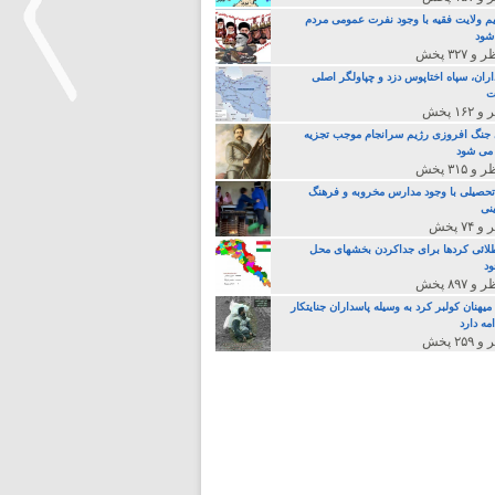
م ولایت فقیه با وجود نفرت عمومی مردم
 شود
اران، سپاه اختاپوس دزد و چپاولگر اصلی
ت
جنگ افروزی رژیم سرانجام موجب تجزیه
>
می شود
تحصیلی با وجود مدارس مخروبه و فرهنگ
نی
لائی کردها برای جداکردن بخشهای محل
د
یهنان کولبر کرد به وسیله پاسداران جنایتکار
مه دارد