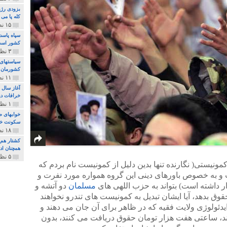
بزودی رژی
کله پا می
۱۵ نظر و ۳۲۷ پخش
سپاه پاسد
کشور اس
۳ نظر و ۱۶۲ پخش
سیاستهای 
کشورمان 
۱۱ نظر و ۳۱۵ پخش
آغاز سال 
خرافات دی
۱ نظر و ۷۴ پخش
خوابهای ط
سکونت خو
۱۸ نظر و ۸۹۷ پخش
کشتار هم م
همچنان ادا
۵ نظر و ۲۵۹ پخش
کمونیستی( نگارنده تنها بدین دلیل از کمونیست نام بردم که
 و به خصوص باورهای دینی این گروه همواره مورد نفرت و
 داشته است) بتواند به حزب اللهی های
مسلمان
دو آتشه و
ق بدهد، آیا ایشان تبدیل به کمونیست های تندرو نخواهند
یدئولوژی ولایت فقیه که در ظاهر برای آن جان می دهند و
د، ساعتی هفت هزار تومان حقوق دریافت می کنند، بدون