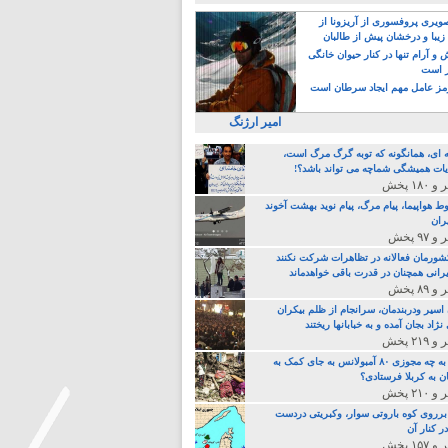
یری پروفسوری از آریزونا از
زیبا و درخشان پیش از طالبان
 آرام تنها در کنار حیوان خانگی
ر است
ز عامل مهم ایجاد سرطان است
امیر ارژنگ
ه ای، همانگونه که توبه گرگ مرگ است،
ات همیشگی شماچه می تواند باشد؟!
ط هواپیما، پیام مرگ، پیام نوید بهشت آخوند
ران
 کشورمان فعالانه در تظاهرات شرکت نکنند
رانی همچنان در قدرت باقی خواهدماند
 اسیر ودربندمان، سرانجام از ظلم بیکران
نژاد بجان آمده و به خبابانها ریختند
خامنه ای، به چه مجوزی ۸۰ آمبولانس به جای کمک به
ن به کربلا فرستادی؟
 برروی کوه باروتی سوار، وکبریتی دردست
ر کنار آن