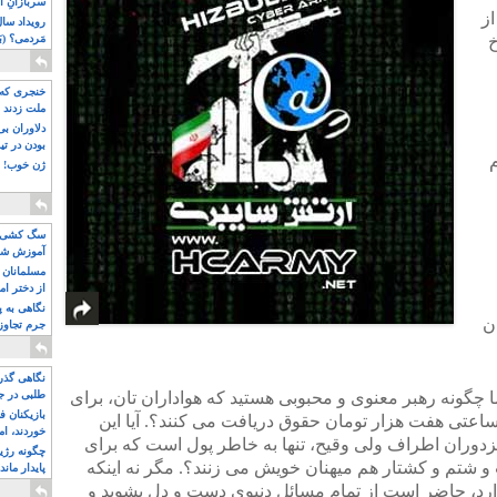
سربازانِ ا
ز
خ
مَردمی؟ (بَ
خنجری که 
ملت زدند
دلاوران ب
بودن در ت
م
ژن خوب! ت
سگ کشی، 
آموزش شکن
بیشتر
مسلمانان 
از دختر ام
مسلمان ه
نگاهی به پ
ن
جرم تجاوز
آویز شدند!
نگاهی گذرا
ا چگونه رهبر معنوی و محبوبی هستید که هواداران تان، برای
طلبی در ج
بازیکنان ف
اعتی هفت هزار تومان حقوق دریافت می کنند؟. آیا این
خوردند، ام
زدوران اطراف ولی وقیح، تنها به خاطر پول است که برای
چگونه رژی
شتم و کشتار هم میهنان خویش می زنند؟. مگر نه اینکه
پایدار ماند
دارد، حاضر است از تمام مسائل دنیوی دست و دل بشوید و