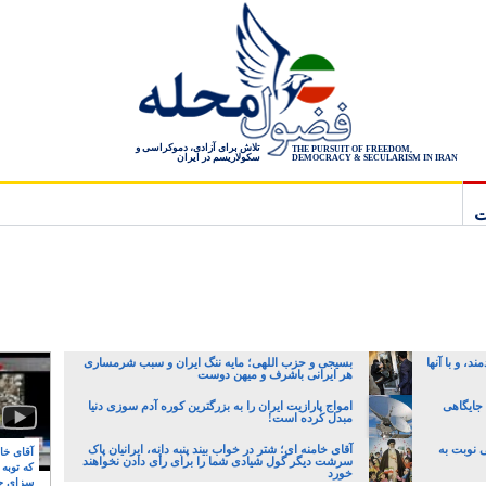
تلاش برای آزادی، دموکراسی و
THE PURSUIT OF FREEDOM,
سکولاریسم در ایران
DEMOCRACY & SECULARISM IN IRAN
ت
، و با آنها
بسیجی و حزب اللهی؛ مایه ننگ ایران و سبب شرمساری
هر ایرانی باشرف و میهن دوست
 جایگاهی
امواج پارازیت ایران را به بزرگترین کوره آدم سوزی دنیا
مبدل کرده است!
 نوبت به
آقای خامنه ای؛ شتر در خواب بیند پنبه دانه، ایرانیان پاک
آقای خام
سرشت دیگر گول شیادی شما را برای رأی دادن نخواهند
که توبه
خورد
سزای ج