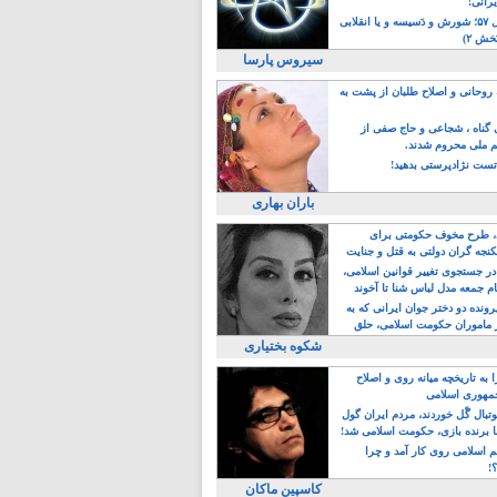
یرانی!
رویداد سال ۵۷؛ شورش و دَسیسه و یا انقلابی
خش ۲)
سیروس پارسا
روحانی و اصلاح طلبان از پشت به
ی گناه ، شجاعی و حاج صفی از
یم ملی محروم شدند.
ست نژادپرستی بدهید!
باران بهاری
طرح مخوف حکومتی برای
جه گران دولتی به قتل و جنایت
در جستجوی تغییر قوانین اسلامی،
ام جمعه مدل لباس شنا تا آخوند
مجنسگرا!
رونده دو دختر جوان ایرانی که به
 ماموران حکومت اسلامی، حلق
شکوه بختیاری
 به تاریخچه میانه روی و اصلاح
مهوری اسلامی
وتبال گًل خوردند، مردم ایران گول
ا برنده بازی، حکومت اسلامی شد!
م اسلامی روی کار آمد و چرا
؟!
کاسپین ماکان