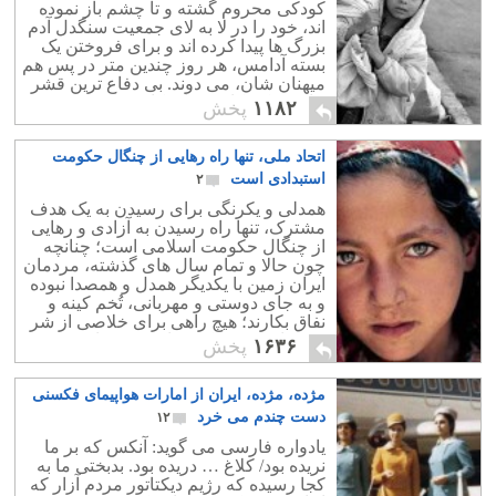
کودکی محروم گشته و تا چشم باز نموده
اند، خود را در لا به لای جمعیت سنگدل آدم
بزرگ ها پیدا کرده اند و برای فروختن یک
بسته آدامس، هر روز چندین متر در پس هم
میهنان شان، می دوند. بی دفاع ترین قشر
جامعه، کودکان بینوای کار هستند.
۱۱۸۲
پخش
اتحاد ملی، تنها راه رهایی از چنگال حکومت
استبدادی است
۲
همدلی و یکرنگی برای رسیدن به یک هدف
مشترک، تنها راه رسیدن به آزادی و رهایی
از چنگال حکومت اسلامی است؛ چنانچه
چون حالا و تمام سال های گذشته، مردمان
ایران زمین با یکدیگر همدل و همصدا نبوده
و به جای دوستی و مهربانی، تُخم کینه و
نفاق بکارند؛ هیچ راهی برای خلاصی از شر
وجود این رژیم نکبت بار وجود ندارد.
۱۶۳۶
پخش
مژده، مژده، ایران از امارات هواپیمای فکسنی
دست چندم می خرد
۱۲
یادواره فارسی می گوید: آنکس که بر ما
نریده بود/ کلاغ … دریده بود. بدبختی ما به
کجا رسیده که رژیم دیکتاتور مردم آزار که