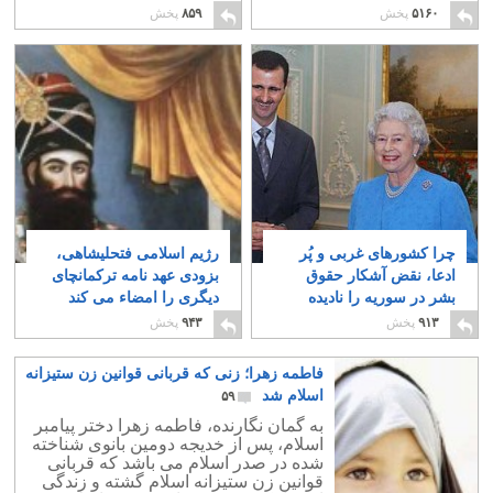
یکدیگر حمله می کنند؟
۴۴
۵۱۶۰
پخش
۸۵۹
پخش
۹
چرا کشورهای غربی و پُر
رژیم اسلامی فتحلیشاهی،
ادعا، نقض آشکار حقوق
بزودی عهد نامه ترکمانچای
بشر در سوریه را نادیده
دیگری را امضاء می کند
می گیرند؟
۱۳
۳
۹۱۳
پخش
۹۴۳
پخش
فاطمه زهرا؛ زنی که قربانی قوانین زن ستیزانه
اسلام شد
۵۹
به گمان نگارنده، فاطمه زهرا دختر پیامبر
اسلام، پس از خدیجه دومین بانوی شناخته
شده در صدر اسلام می باشد که قربانی
قوانین زن ستیزانه اسلام گشته و زندگی