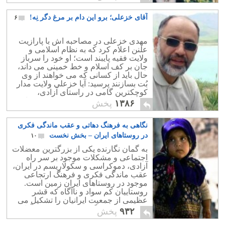
آقای خزعلی؛ برو این دام بر مرغ دگر نِه!
۶
مهدی خزعلی در مصاحبه اش با پارازیت
علنن اعلام کرد که به نظام اسلامی و
ولایت فقیه پایبند است؛ او خود را سرباز
جان بر کف اسلام و خط خمینی می داند،
حال باید از کسانی که می خواهند از وی
بُت بسازنند پرسید: آیا خزعلی ولایت مدار
کوچکترین گامی در راستای آزادی،
سکولاریسم و دموکراسی برداشته و یا
۱۳۸۶
پخش
خواهد برداشت؟
نگاهی به فرهنگ دهاتی و عقب ماندگی فکری
در روستاهای ایران – بخش نخست
۱۰
به گمان نگارنده یکی از بزرگترین معضلات
اجتماعی و مشکلات موجود بر سر راه
آزادی، دموکراسی و سکولاریسم در ایران،
عقب ماندگی فکری و فرهنگ ارتجاعی
موجود در روستاهای ایران زمین است.
روستاییان کم سواد و ناآگاه که قشر
عظیمی از جمعیت ایرانیان را تشکیل می
دهند، مانعی بزرگ بر سر رسیدن به آزادی
۹۳۲
پخش
می باشند.