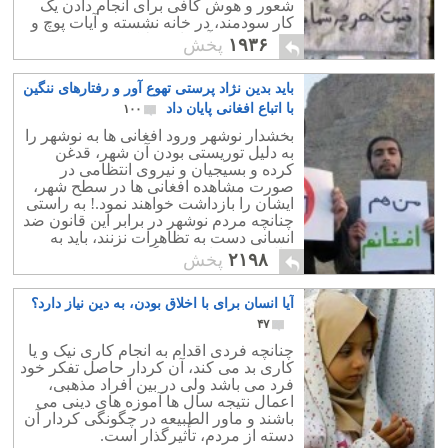
شعور و هوش کافی برای انجام دادن یک
کار سودمند، در خانه نشسته و آیات پوچ و
بی معنای قرآن را حفظ کرده اند؟
۱۹۳۶
پخش
باید بدین نژاد پرستی تهوع آور و رفتارهای ننگین
با اتباع افغانی پایان داد
۱۰۰
بخشدار نوشهر ورود افغانی ها به نوشهر را
به دلیل توریستی بودن آن شهر، قدغن
کرده و بسیجیان و نیروی انتظامی در
صورت مشاهده افغانی ها در سطح شهر،
ایشان را بازداشت خواهند نمود.! به راستی
چنانچه مردم نوشهر در برابر این قانون ضد
انسانی دست به تظاهرات نزنند، باید به
حال و روزشان خون گریست.
۲۱۹۸
پخش
آیا انسان برای با اخلاق بودن، به دین نیاز دارد؟
۴۷
چنانچه فردی اقدام به انجام کاری نیک و یا
کاری بد می کند، آن کردار حاصل تفکر خود
فرد می باشد ولی در بین افراد مذهبی،
اعمال نتیجه سال ها آموزه های دینی می
باشند و ماور الطبیعه در چگونگی کردار آن
دسته از مردم، تأثیرگذار است.