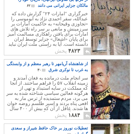
مالکان جزایر ایرانی می دانند
۶۲
خبرگزاری "امارات ۲۴" گزارش داده که
عبدالله، سفر احمدی نژاد به ابوموسی را
«تجاوزی وقیحانه» به حاکمیت امارات بر
سرزمینش و مانعی بر سر راه تلاش‌ های
امارات برای یافتن راهکاری مسالمت آمیز
برای پایان «اشغال» جزایر توسط ایران
دانسته است. آیا به راستی ملت ایران نباید
برخاسته و پاسخ این گستاخی را بدهند؟
۴۸۲۳
پخش
از شاهنشاه آریامهر تا رهبر معظم و از وابستگی
به غرب تا نوکری شرق
۳۰
سر انجام ملت درمانده به فغان آمدند و
زمینه انقلاب ۵۷ را فراهم ساختند. از آنجا
که مملکت در سایه استبداد و تهی از
هرگونه فعالین سیاسی شناخته شده به سر
می برد، مردم ستمدیده از ترس مار به
افعی پناه بردند و اسیر طلسم روضه خوان
ها شدند. غافل از آن که بیش از ۴۰۰ سال
است که آخوند پرچم انگلیس را با خود دارد.
۱۸۸۴
پخش
تعطیلات نوروز بر خاک حافظ شیراز و سعدی