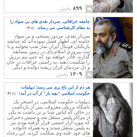
۸۹۹
پخش
جامعه خرافاتی، سردار نقدی های بی سواد را
به مقام کارشناسی می رساند
۱۹
سردار نقدی، مزدور بسیجی و بی سواد
خامنه ای، اظهار فضل نموده اند که چنانچه
بازیکنان فوتبال ایران نماز شب بخوانند و با
نیت پیروزی اسلام پای در زمین مسابقه
گذارند، قادر خواهند بود که حتی تیم برزیل
را شکست دهند. به راستی خرافات در جان
و دل مردمان ایران ریشه دوانده و دیگر
امیدی برای نجات این مردمان نیست.
۱۲۰۹
پخش
هر دم از این باغ بری می رسد؛ دیپلمات
حکومت اسلامی “بچه باز” از آب در آمد!
۳۱
دیپلمات حکومت اسلامی، در استخر یک
باشگاه برزیلی معروف، پس از بازداشت
در حالی که لباس شنا بر تن داشت به یکی
از مراکز پلیس منتقل شد و سپس دخترانی
که مورد آزار جنسی قرار گرفته بودند نیز
به پلیس منتقل شدند و به همراه خانواده
های خود علیه وی شکایت کردند. این رخداد