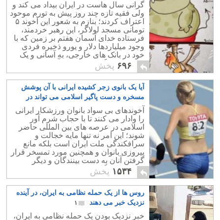
گرانی سال هاست در ایران بیداد می کند و
ولی فقیه تازه چند روز پیش به تورم موحود
اعتراف کردند؛ بنازم به شعور این آخوند ۵
تومانی مسجد لولاگر، این رهبر خردمند،
فرستاده خدای آسمان هفتم بر زمین که با
وجود میلیاردها دلار و یورو ذخیره فردی
خود در بانک های خارجی، به آسانی و یک
شبه متوجه گرانی سرسام آور شدند.
۶۹۶
پخش
آیا یک بانوی زجر کشیده ایرانی با آن پوشش
مسخره و دست پاگیر اسلامی می تواند در
مسابقات شرکت کند؟
۳۸
آخوندهای بی سواد بانوان ورزشکار ایرانی
را وادار می کنند تا با حجاب شرم آور
اسلامی در عرصه های بین المللی حاضر
شوند؛ این امر نه تنها مایه خجالت و
سرافکندگی ملت ایران است بلکه مانع
پیروزی بانوان و همچنین مورد تمسخر قرار
گرفتن آنان به دست بینندگان و دیگر
شرکت کنندگان می باشد.
۱۵۳۴
پخش
روس ها از یک حمله نظامی به ایران، در آینده
نزدیک خبر می دهند
۱
خبر نزدیک بودن یک حمله نظامی به ایران،