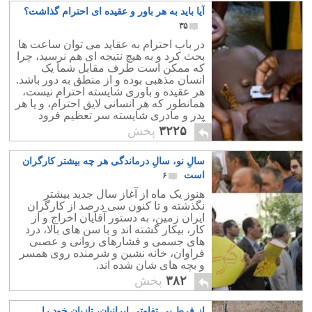
آیا باید به هر باور و عقیده ای احترام گذاشت؟
۳۵
در باب احترام به عقاید می توان ساعت ها
بحث کرد و به هیچ نتیجه ای هم نرسید، چرا
که ممکن است طرف مقابل شما یک
انسان مذهبی بوده و از منطق به دور باشد.
هر عقیده و باوری شایسته احترام نیست،
همانطور که هر انسانی لایق احترام، و یا هر
پدر و مادری شایسته سر تعظیم فرود
آوردن و ستایش کردن نمی باشند.
۳۲۲۵
پخش
سالِ نو، سالِ درماندگی هر چه بیشتر کارگران
است
۶
هنوز یک ماه از آغاز سال جدید بیشتر
نگذشته و تا کنون سی درصد از کارگران
ایران زمین، به دستور آقایان اخراج و از
کار، بیکار گشته اند و با سن های بالا، درد
های جسمی و فشارهای روانی و عصبی
فراوان، خانه نشین و شرمنده روی همسر
و بچه های شان شده اند.
۳۸۲
پخش
از فرطِ بی تفاوتی ایرانیان، تازیان خود را