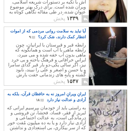
اش با تکیه بر دستورات شریعه اسلامی،
ویران شده است. برای درک بهتر موضوع
عنوان شده، در طی مقاله نگاهی کوتاه به
چگونگی زندگی دردناک وی می اندازیم.
۱۳۳۹
پخش
آیا نباید به سلامت روانی مردمی که از اموات
انتظار کمک دارند، شک کرد؟
۹
رابطه قبر و قبرستان با ایرانیان، چون
رابطه ماهی با آب است و همانگونه که
ماهی بدون آب خفه شده و می میرد،
ایرانی خرافاتی و فرهنگ باخته و بی خرد
نیز، اگر سالی یکی-دو بار قبر گدای سامرا
و یا حسن و اصغر و علی را نبیند، نابود
گشته و پایه های زندمانی خفت بارش
ویران می گردد.
۱۵۴۷
پخش
ایرانِ ویرانِ امروز نه به حافظان قرآن، بلکه به
آزادی و عدالت نیاز دارد
۱۸
به راستی باید از خودمان بپرسیم ایرانی که
لبریز از فقر، فساد، فحشا، تن فروشی و
درماندگی است، به عدالت اجتماعی و
آزادی نیاز دارد و یا به ده میلیون مُفت خور
که از سر بیکاری، بی استعدادی و نداشتن