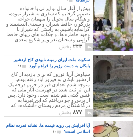
گرانمایه
۰
پیش از آغاز سال نو ایرانی با خانواده
تصمیم گرفتیم که سفری به شیراز نموده،
و هنگام سال تحویل را میهمان خواجه
بزرگوار، حافظ شیراز، و سعدی اندیشمند و
گرانمایه باشیم. به راستی که شیراز با
وجود خاطره ها، و چکامه های زیبای حافظ
گرامی و سخنان نغز و پر شکوه سعدی
بزرگوار، چه حال و هوای دل انگیری دارد.
۲۴۳
پخش
سکوت ملت ایران زمینه نابودی کاخ اردشیر
بابکان به دست رژیم را فراهم آورد
۱۱
سیاوش آریا: نوروز كه برای بازديد از كاخ
اردشير بابكان به فيروز آباد رفته بودم،
متوجه شدم تعدادی قبر در حريم درجه‌ يک
اين اثر ثبت‌ شده در فهرست آثار ملی كه
فنس‌ كشی هم شده است، وجود دارد. پس
از پرس‌ و جو دريافتم كه اين قبرها به
درگذشتگان مردم روستای «آتشكده» كه
در نزديكی كاخ قرار دارد، مربوط هستند.
۸۷۷
پخش
آیا افزایش بی رویه قیمت ها، نشانه قدرت نظام
اسلامی است؟
۱۰