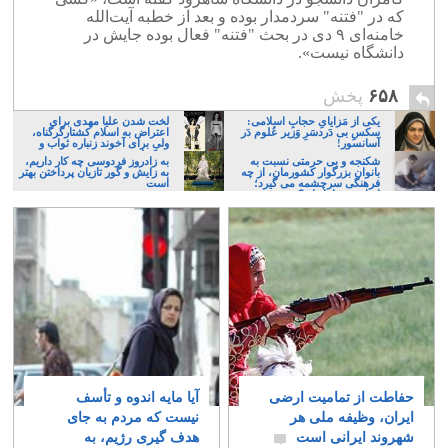
که در "فتنه" سردمدار بوده و بعد از خطبه آیت‌الله
خامنه‌ای ۹ دی در بحث "فتنه" فعال بوده جایش در
دانشگاه نیست».
۶۵۸
پخش
یکی از مَزایایِ حجابِ اسلامی:
لخت شدن علیا مهدی برای
سکسِ بی دَردسَرِ وَزیر عُلوم دَر
اعتراض به اسلام کشتارگرگناه،
آسانسور!
ولی برای آخوند زنباره ثواب و
تبرک است
شکنجه و بی حرمتی نسبت به
به زادروز فردوسی چه کار داریم،
بانوان بزرگوار کشورمان، از چه
به زایش و گور تازیان پرداختن بهتر
فرهنگی سرچشمه می گیرد؛
است
ایرانی، و یا تازیان؟
حفاطت از تمامیت ارضی
آیا مایه اندوه و تأسف
ایران، وظیفه ملی هر
نیست که مردم به جای
شهروند ایرانی است
هدف گیری رژیم، به