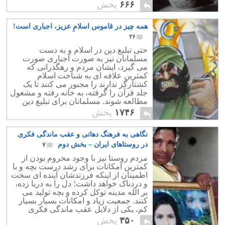
شوم مایه خجالت و سرافکندگی ایرانیان
۶۶۶
پخش
است.
همه چیز در قاموس اسلامِ عزیز، اجباری است!
۲۶
حتی تبلیغ دین در اسلام و به دست
مسلمانان نیز به صورت اجباری صورت
می گیرد، ایشان مردم و رهگذرانی که
کمترین علافه ای به شناخت اسلام
کشتارگر ندارند را مجبور می کنند تا یک
جلد قرآن را گرفته، به خانه رفته و مشغول
مطالعه شوند. مسلمانان برای تبلیغ دین
ضد انسانی شان، به ناچار به دروغ نیز
۱۷۴۶
پخش
متوسل می شوند.
نگاهی به فرهنگ دهاتی و عقب ماندگی فکری
در روستاهای ایران – بخش دوم
۷
مردم روستا نیز با وجود محروم بودن از
کمترین امکانات برای رشد درست بچه و با
اطمینان از اینکه فرزندشان آینده ای سخت
و دردناک خواهد داشت؛ دل را به دریا زده،
بر الله مدینه توکل کرده و بچه تولید می
کنند. جمعیت زیاد و امکانات بسیار بسیار
کم، یکی از دلایل عقب ماندگی فکری
مردمان روستاهای ایران می باشد.
۳۵۰
پخش