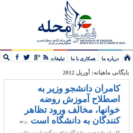
تلاش برای آزادی، دموکراسی و
THE PURSUIT OF FREEDOM,
سکولاریسم در ایران
DEMOCRACY & SECULARISM IN IRAN
درباره ما
همکاری با ما
تبلیغات
نخستین
مشترک
جستج
بایگانی ماهیانه:
آوریل 2012
برگ
کامران دانشجو وزیر به
اصطلاح آموزش روضه
خوانها، مخالف ورود تظاهر
کنندگان به دانشگاه است
۲۲
کامران دانشجو در دانشگاه شاهرود گفته است، «کسی