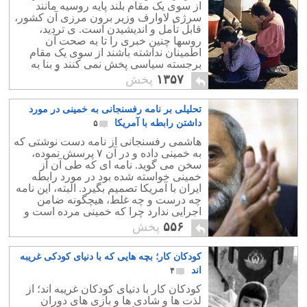
از سوی یک مقام بلند پایه روسیه مانند
سرژی لاوارف وزیر برون مرزی آن کشور،
قابل تأمل و اندیشیدن است. ی تردید،
روسها چنین خبری را تا به صحت آن
اطمینان نداشته باشند از سوی یک مقام
برجسته سیاسی پخش نمی کنند و بنا به
مثالی: «تا نباشد چیزیکی، مردم نگویند
۱۳۵۷
پخش
چیزها».
تحلیلی بر نامه رفسنجانی به خمینی در مورد
داشتن رابطه با آمریکا
۵
هاشمی رفسنجانی از نامه دست نوشتی که
به خمینی داده و در آن ۷ پرسش نموده،
سخن می گوید. نامه ای که طی آن از
خمینی خواسته شده بود در مورد رابطه
ایران با آمریکا تصمیم بگیرد. البته، این نامه
چه درست و چه غلط، هیچگونه ضامن
اجرایی ندارد چرا که خمینی مرده است و
وارث او کسیست که حتی نمی خواهد نام
۵۵۶
پخش
او را بشنود.
کودکان کار؛ بچه هایی که با دنیای کودکی غریبه
اند
۴
کودکان کار با دنیای کودکان غریبه اند؛ از
لذت ها و شادی ها و بازی های دوران