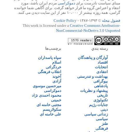
مبنای سیاست نادرست برای
دموکراسی
مردم ایران باشد، مورد
انتقاد و اعتراض گروه ما قرار خواهد گرفت. برای آگاهی شما خواننده
گرامی، همه روزه بیشتر از ۱۰،۰۰۰ نفر از این سایت دیدن می کنند.
فضول محله
© ۱۳۹۳-۱۳۸۷ -
Cookie Policy
This work is licensed under a
Creative Commons Attribution-
NonCommercial-NoDerivs 3.0 Unported
رسته بندي
برچسب‌ها
آوارگان و پناهندگان
سپاه پاسداران
اقتصاد
اسلام
انتخابات
خردگرائی
انتقادی
انقلاب فرهنگی
بهداشت و تندرستی
آخوند
بیوگرافی
آزادی
پادشاهی
میرحسین موسوی
پیشنهاد و نظریات
دموکراسی
تاریخی
محمود احمدی نژاد
تکنولوژی
خمینی
جنایات رژیم
مجتبی خامنه ای
دینی
سکولاریسم
زندانی سیاسی
علی خامنه ای
سیاسی
طنز
فرهنگی