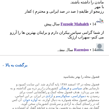
برگشت به بالا
فضول محله را بهتر بشناسید
فضول محله در ۱۳ اسفند ۱۳۸۷ پایه گذاری شد. این سایت کمبود و
نارسایی های
سیاسی
و
فرهنگی
کشورمان را زیر ذره بین گذاشته، و به
نقد می پردازد. هدف فضول محله کمک و راهگشایی است برای
رسیدن به
دموکراسی
،
سکولارسم
و
آزادی
در ایران. بر این اساس،
مسئولین فضول محله همواره به دنبال آوازند، نه
آوازه خوان
. آن کس
که در راستای کمک به آزادی و سربلندی کشورمان سخن گوید،
گفتارش مورد ستایش و تحسین ما بوده، و چنانچه گفتار او اشتباه و بر