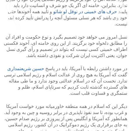
ندارد. بنابراین، خامنه ای اگر یک جو شرف و انسانیت دارد باید
پایبند
حرف های خمینی در نوفل لو شاتو
و تأیید همه آخوندها حتی
خود وی باشد که هر نسلی مسئول آنچه را پدرانش تأیید کرده اند،
نیست.
نسل امروز می خواهد خود تصمیم بگیرد و نوع حکومت و افراد آن
>
<
را مطابق دلخواه خود برگزیند. از این روی خامنه ای، آخوند فکسنی
اطراف خمینی کسی نیست که بتواند در تصمیم و رأی گیری نسل
جوان، یعنی اکثریت ایران شرکت و نفوذی داشته باشد.
در مورد داشتن رابطه با آمریکا، باید در پاسخ
حسین شریعتمداری
گفت که آمریکا به هیچ روی از عدالت اسلام و رژیم اسلامی ترسی
ندارد. نخست آن که در اسلام عدالتی وجود ندارد و ما طی مقاله
های گسترده گذشته ثابت کردیم که سرتاپای اسلام، ظلم و
ستمگری و قساوت قلب است.
دیگر این که اسلام در همه منطقه خاورمیانه مورد خواست آمریکا
و غرب بوده، تا سد نفوذ ناپذیری در برابر روسیه و چین به وجود آید.
همانطور که آمریکا و انگلیس پس از پیروزی بر رژیم صدام حسین،
به جای برقراری یک رژیم دموکراتیک در آن کشور، رژیم اسلامی
پیاده کردند. همچنین در افغانستان،
مصر
، و تونس رژیم های