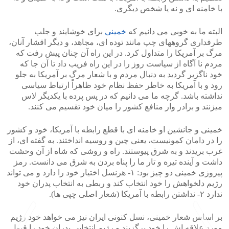
با خامنه ای و نه یا شخص دیگری.
البته ما به خوبی می دانیم که
خمینی
برای خوشایند و جلب
طرفداری گروههای چپ مانند توده ای، مجاهد، و دیگر اقشار آنان،
مرگ بر آمریکا را متداول کرد. در این راه آن چنان پیش رفت که
مردم نا آگاه از سیاست روز را در این راه فریب داد تا آن جا که
خود ناگزیر گردید به دنبال مردم و با شعار مرگ بر آمریکا به جلو
رود و با آمریکا به خاطر حفظ نظام خود ظاهراً ارتباط سیاسی
نداشته باشد. گرچه ما می دانیم که در پس پرده با یکدیگر لاس
میزنند و برادر وار منافع کشور را میان خود تقسیم می کنند.
خمینی و جانشین او خامنه ای با قطع رابطه با آمریکا، خود و کشور
را در دامان کمونیست، یعنی چین و روسیه انداختند. به گفته ای، از
غرب بریدند و به شرق پیوستند. راه و روشی که شاه از آن وحشت
داشت و آینده تیره و تار ما را پناه بردن به شرق می دانست. رمز
پیروزی خمینی دو چیز بود: ۱- هرنسل اختیار خود را دارد و می تواند
رژیم دلخواهش را خود انتخاب کند و ربطی به انتخاب پدران خود
ندارد ۲- نداشتن رابطه با آمریکا (شعار اصلی چپی ها).
بر اساس شعار خمینی، نسل کنونی ایران نیز می خواهد خود رژیم
مورد علاقه اش را خود برگزیند و رژیم انتخابی پدران خود را قبول