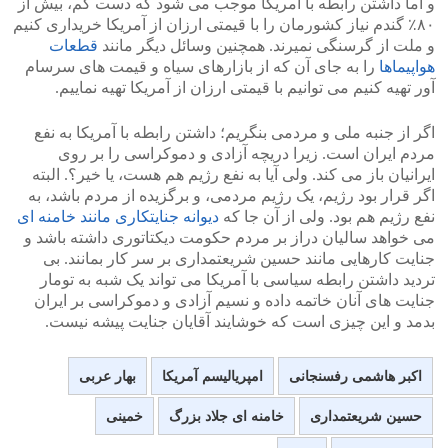
و اما داشتن رابطه با آمریکا موجب می شود که دست کم، بیش از
۸۰٪ گندم نیاز کشورمان را با قیمتی ارزان از آمریکا خریداری کنیم
و ملت از گرسنگی نمیرند. همچنین وسائل دیگر مانند
قطعات
هواپیماها
را به جای آن که از بازارهای سیاه و قیمت های سرسام
آور تهیه کنیم می توانیم با قیمتی ارزان از آمریکا تهیه نماییم.
اگر از جنبه ملی و مردمی بنگریم؛ داشتن رابطه با آمریکا به نفع
مردم ایران است. زیرا دریچه آزادی و دموکراسی را بر روی
ایرانیان باز می کند. ولی آیا به نفع رژیم هم هست، یا خیر؟. البته
اگر قرار بود رژیم، یک رژیم مردمی، و برگزیده از مردم باشد، به
نفع رژیم هم بود. ولی از آن جا که
دیوانه جنایتکاری مانند خامنه ای
می خواهد سالیان دراز بر مردم حکومت دیکتاتوری داشته باشد و
جنایت کارهایی مانند حسین شریعتمداری بر سر کار بمانند. بی
تردید داشتن رابطه سیاسی با آمریکا می تواند یک شبه به تومار
جنایت های آنان خاتمه داده و نسیم آزادی و دموکراسی بر ایران
بدمد و این چیزی است که خوشایند آقایان جنایت پیشه نیست.
اکبر هاشمی رفسنجانی
امپریالیسم آمریکا
بهار عربی
حسین شریعتمداری
خامنه ای جلاد بزرگ
خمینی