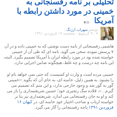
تحلیلی بر نامه رفسنجانی به
خمینی در مورد داشتن رابطه با
آمریکا
۵
نوشته
سهراب ارژنگ
|
۹:۰۷ گرينويچ - پنجشنبه ۱۷ فروردین ۱۳۹۱
هاشمی رفسنجانی از نامه دست نوشتی که به خمینی داده و در آن
۷ پرسش نموده، سخن می گوید. نامه ای که طی آن از خمینی
خواسته شده بود در مورد رابطه ایران با آمریکا تصمیم بگیرد. البته،
این نامه چه درست و چه غلط، هیچگونه ضامن اجرایی ندارد.
خمینی مرده است و وارث او کسیست که حتی نمی خواهد نام او
را بشنود. به همین دلیل، خامنه ای، به جای آن که بگوید :«خمینی
گور به گور شد و وجود خارجی ندارد، و این منم که تصمیم می
گیرم…»، قلاده سگ زنجیری خود؛ حسین شریعتمداری را باز می
کند و او به جان رفسنجانی می اندازد. شریعتمداری نیز بنا بر
خواسته ارباب و صاحب اختیار خود خامنه ای، در
کیهان ۱۶
فروردین ۱۳۹۱
پاچه رفسنجانی را گاز می گیرد.