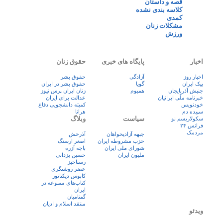
قصه و داستان
کلاسه بندی نشده
کمدی
مشکلات زنان
ورزش
اخبار
پایگاه های خبری
حقوق زنان
اخبار روز
آزادگی
حقوق بشر
پيک ايران
گویا
حقوق بشر در ایران
جنبش آذربایجان
همبوم
زنان ايران پرس نيوز
خبرنامه ملّی ایرانیان
عدالت برای ایران
خودنویس
کمیته دانشجویی دفاع
سپیده دم
هرانا
سیاست
وبلاگ
سکولاریسم نو
فرانس ۲۴
مردمک
جبهه آزادیخواهان
آذرخش
حزب مشروطه ایران
اصغر ارسنگ
شورای ملی ایران
باچه آزره
ملیون ایران
حسین یزدانی
رستاخیز
عضر روشنگری
کابوس دیکتاتور
کتاب‌های ممنوعه در
ایران
گمنامیان
منتقد اسلام و ادیان
ویدئو