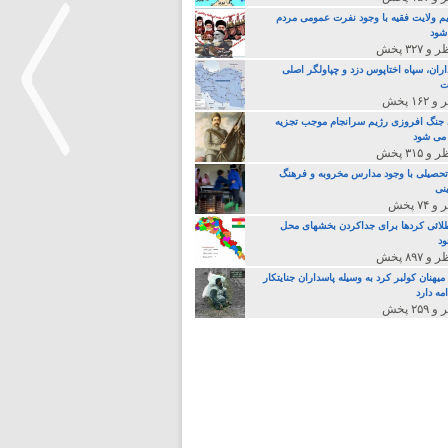
م ولایت فقیه با وجود نفرت عمومی مردم
 شود
اران، سپاه اختاپوس دزد و چپاولگر اصلی
ت
جنگ افروزی رژیم سرانجام موجب تجزیه
می شود
تحصیلی با وجود مدارس مخروبه و فرهنگ
نی
>
لائی کردها برای جداکردن بخشهای محل
د
یهنان کولبر کرد به وسیله پاسداران جنایتکار
مه دارد