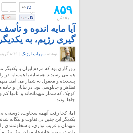
۸۵۹
۰
۸۵۰
پخش
آیا مایه اندوه و تأ
گیری رژیم، به یکدیگر
نوشته
سهراب ارژنگ
|
۸:۴۱ گرينويچ - شنبه ۹ اردیبهشت ۱۳۹۱
روزگاری بود که مردم ایران با یکدیگر مهر
هم می رسیدند. همسایه با همسایه در را
پسندیده و معقول به شمار می آمد. میهما
تظاهر و چاپلوسی بود. در بیابان و جاده ه
کوچک که شمار میهمانخانه و اتاقها کم و 
جاها بودند.
اما، کجا رفت آنهمه سخاوت، دوستی، ب
یکدیگر این چنین بی تفاوت و بیگانه شدن
میهمان و غریب نوازی، و سخاوتمندی را
راه، در میهمانخانه ها، و یا در پیک نیک