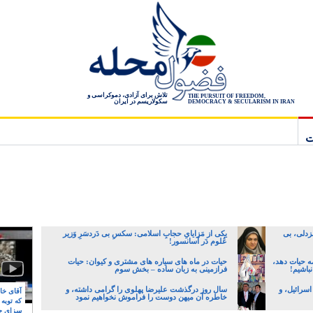
تلاش برای آزادی، دموکراسی و
THE PURSUIT OF FREEDOM,
سکولاریسم در ایران
DEMOCRACY & SECULARISM IN IRAN
ت
زدلی، بی
یکی از مَزایایِ حجابِ اسلامی: سکسِ بی دَردسَرِ وَزیر
عُلوم دَر آسانسور!
ه حیات دهد،
حیات در ماه های سیاره های مشتری و کیوان: حیات
نباشیم!
فرازمینی به زبان ساده – بخش سوم
اسرائیل، و
سال روز درگذشت علیرضا پهلوی را گرامی داشته، و
آقای خام
خاطره آن میهن دوست را فراموش نخواهیم نمود
که توبه
سزای ج