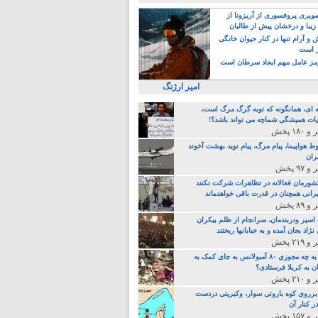
یری پروفسوری از آریزونا از
زیبا و درخشان پیش از طالبان
 آرام تنها در کنار حیوان خانگی
ر است
ز عامل مهم ایجاد سرطان است
امیر ارژنگ
ه ای، همانگونه که توبه گرگ مرگ است،
ات همیشگی شماچه می تواند باشد؟!
ط هواپیما، پیام مرگ، پیام نوید بهشت آخوند
ران
 کشورمان فعالانه در تظاهرات شرکت نکنند
رانی همچنان در قدرت باقی خواهدماند
 اسیر ودربندمان، سرانجام از ظلم بیکران
نژاد بجان آمده و به خبابانها ریختند
خامنه ای، به چه مجوزی ۸۰ آمبولانس به جای کمک به
ن به کربلا فرستادی؟
 برروی کوه باروتی سوار، وکبریتی دردست
ر کنار آن