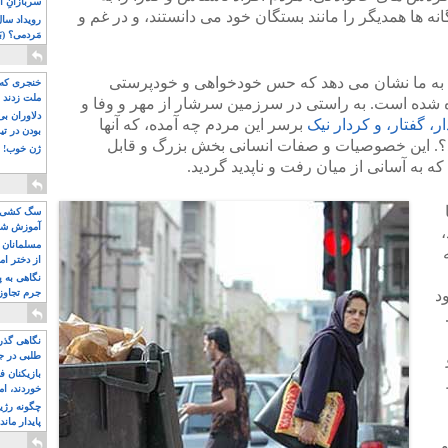
سربازانِ ا
نه ها همدیگر را مانند بستگان خود می دانستند، و در غم و
مَردمی؟ (بَ
ن به ما نشان می دهد که حس خودخواهی و خودپرستی
خنجری که 
ملت زدند
ه شده است. به راستی در سرزمین سرشار از مهر و وفا و
دلاوران ب
ار، گفتار، و کردار نیک
برسر این مردم چه آمده، که آنها
بودن در ت
اند؟. این خصوصیات و صفات انسانی بخش بزرگ و قابل
ژن خوب! ت
ه به آسانی از میان رفت و ناپدید گردید.
سگ کشی، 
آموزش شکن
بیشتر
مسلمانان 
از دختر ام
مسلمان ه
نگاهی به پ
د
جرم تجاوز
آویز شدند!
نگاهی گذرا
طلبی در ج
بازیکنان ف
خوردند، ام
چگونه رژی
پایدار ماند