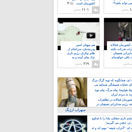
۴
ی تواند باشد؟!
کشورمان است
۱
پخش
۱۱۰۱
پخش
ن کشورمان فعالانه
هم میهنان اسیر
رات شرکت نکنند
ودربندمان، سرانجام از
ایرانی همچنان
ظلم بیکران رژیم تازی
 باقی خواهدماند
نژاد بجان آمده و به
۸
خبابانها ریختند
پخش
۲۱۹
پخش
ه ای، همانگونه که توبه گرگ مرگ
ی جنایات همیشگی شماچه می
!
 هواپیما، پیام مرگ، پیام نوید
د به مردم ایران
کشورمان فعالانه در تظاهرات
د رژیم ضدایرانی همچنان در
 خواهدماند
سهراب ارژنگ
م تازی صفتان، یلدا را با شکوهِ
 تر، جشن می گیریم!
 ای "اَعراب شیعه" مهم اند و نَه