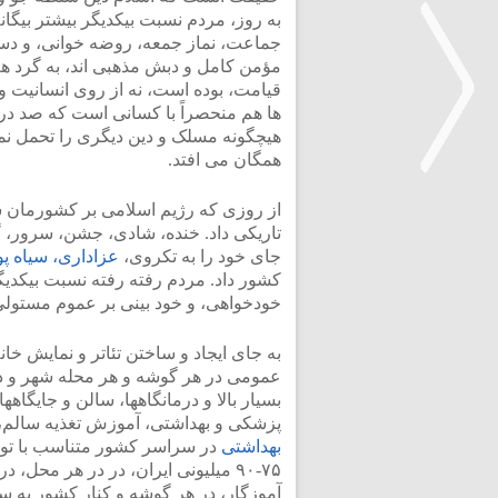
به روز، مردم نسبت بیکدیگر بیشتر بیگان
جماعت، نماز جمعه، روضه خوانی، و دست
مؤمن کامل و دبش مذهبی اند، به گرد هم آ
قیامت، بوده است، نه از روی انسانیت و
ها هم منحصراً با کسانی است که صد در صد
هیچگونه مسلک و دین دیگری را تحمل نمی
همگان می افتد.
از روزی که رژیم اسلامی بر کشورمان سا
<
تاریکی داد. خنده، شادی، جشن، سرور، 
جای خود را به تکروی،
عزاداری، سیاه پ
کشور داد. مردم رفته رفته نسبت بیکدیگ
خودخواهی، و خود بینی بر عموم مستو
به جای ایجاد و ساختن تئاتر و نمایش خان
عمومی در هر گوشه و هر محله شهر و د
بسیار بالا و درمانگاهها، سالن و جایگ
پزشکی و بهداشتی، آموزش تغذیه سالم،
بهداشتی
در سراسر کشور متناسب با توج
۷۵-۹۰ میلیونی ایران، در در هر محل
آموزگار، در هر گوشه و کنار کشور به 