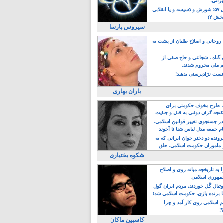
یرانی!
رویداد سال ۵۷؛ شورش و دَسیسه و یا انقلابی
خش ۲)
سیروس پارسا
روحانی و اصلاح طلبان از پشت به
ی گناه ، شجاعی و حاج صفی از
یم ملی محروم شدند.
ست نژادپرستی بدهید!
باران بهاری
طرح مخوف حکومتی برای
جه گران دولتی به قتل و جنایت
در جستجوی تغییر قوانین اسلامی،
ام جمعه مدل لباس شنا تا آخوند
مجنسگرا!
رونده دو دختر جوان ایرانی که به
 ماموران حکومت اسلامی، حلق
شکوه بختیاری
 به تاریخچه میانه روی و اصلاح
مهوری اسلامی
وتبال گًل خوردند، مردم ایران گول
ا برنده بازی، حکومت اسلامی شد!
م اسلامی روی کار آمد و چرا
؟!
کاسپین ماکان