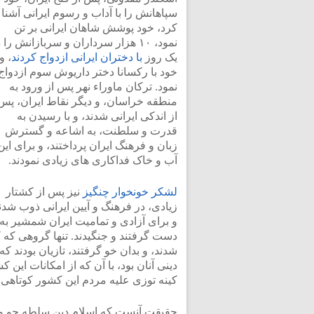
سپاهانش را با آداب و رسوم ایرانی آشنا
کرد، خود پوشش شاهان ایرانی بر تن
نمود، ۱۰ هزار سرداران و سربازانش را 
یک روز
با دختران ایرانی ازدواج کردند
، و
خود با رکسانا دختر داریوش سوم ازدواج
نمود. ترکان ماوراء نهر پس از ورود به
منطقه خراسان، و دیگر نقاط ایران، پس
از اندکی ایرانی شدند، و با رسیدن به
قدرت و سلطنت، به اشاعه و گسترش
زبان و فرهنگ ایران پرداختند، و برای این
آب و خاک فداکاری های زیادی نمودند.
لشکر خونخوار چنگیز
نیز پس از کشتار
زیادی، در فرهنگ و آیین ایرانی ذوب شدن
و برای آزادی و تمامیت ایران شمشیر به
دست گرفتند و جنگیدند. تنها گروهی که ک
شدند، و بدان خو گرفتند، تازیان بودند ک
دینی آنان بود، با آن که از امکانات این
کینه توزی علیه مردم این کشور کوتاهی ن
حقیقت آنست که اسلام دین سلطه جو و تف