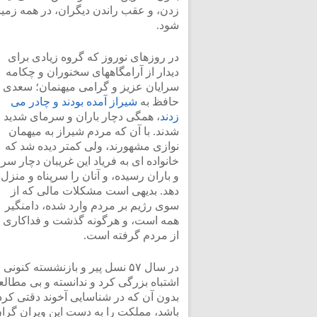
زدن، و عقب راندن دیگران، در همه زم
شود.
در روزهای نوروز که گروه زیادی برای
دیدار از آرامگاههای سخنوران و چکامه
سرایان عزیز و گرامی میهنمان؛ سعدی 
حافظ به
شیراز آمده بودند و چادر می
زدند
، همگی دچار باران و سرمای شدید
شدند. با آن که مردم شیراز به میهمان
نوازی مشهورند، ولی کمتر دیده شد که
خانواده ای به فریاد این غریبان دچار سرم
و باران رسیده، و آنان را سرپناه و منزل
دهد. بدیهی است مشکلات مالی که از
سوی رژیم بر مردم وارد شده، دامنگیر
همه است، و هرگونه گذشت و فداکاری ر
از مردم گرفته است.
در سال ۵۷ نسل پیر و بازنشسته کنونی
اشتباه بزرگی کرد و ندانسته و بی مطالع
بدون آن که در شناسایی آخوند دقتی کرد
باشد، مملکت را به دست این ویران گرا