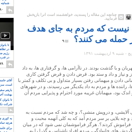
شماچه م
۸
۸۰
چنانچه این مقاله را پسندید، خواهشمند است آنرا بازپخش
فرمایید.
سف نیست که مردم به جای هدف
 حمله می کنند؟
۹
تا بانوا
در تظاه
رژیم ضد
در قدرت
۸
۸۹
بان و با گذشت بودند. در ناآرامی ها، و گرفتاری ها، به داد
ز و نیاز و داد و ستد بود. قرض دادن و قرض گرفتن کاری
نی دادن و میهمانی رفتن بسیار متداول و بی تکلف و کمتر با
آقای خامن
است، سزا
ا، راننده ها و مردم به داد یکدیگر می رسیدند، و در شهرهای
تواند باشد؟
بازهم سقوط
اندک بود، میهمانان غریبه مورد احترام و پذیرایی مردم آن
بهشت آخون
تا بانوان 
شرکت نکنن
قدرت باقی
ی آلایشی، و درویش منشی؟، و چه شد که مردم نسبت به
د و چه بلایی بر سر مردم آمد که به کلی آنهمه محبت و
به کوری چش
هرچه تمام
 فراموش کردند؟. هرگز فراموشمان نمی شود که در میان
برای خامنه
 و گردش های خانوادگی، مردم افراد ناشناس و گذرا را به