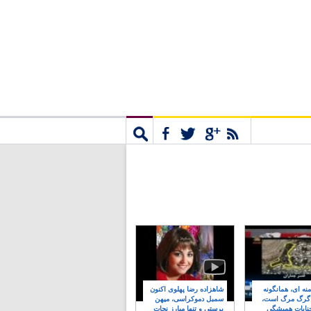
مشترک
جستجو
نه ای، همانگونه
شاهزاده رضا پهلوی اکنون
 گرگ مرگ است،
سمبل دموکراسی، میهن
نایات همیشگی
پرستی و تنها مبارز نجات