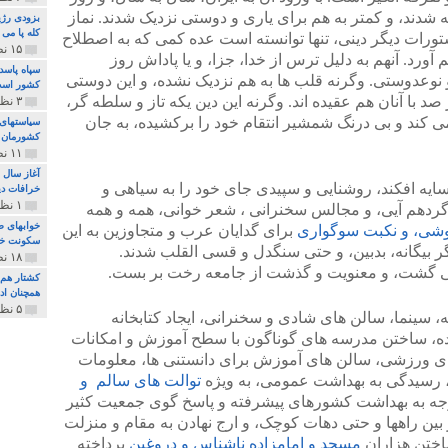
ه شدند، و کمتر به هم برای یاری و دوستی نزدیک شدند. نماز
بزودی رژی
کله پا می
ورات دیگر دینی، تنها توانسته است عده کمی که به اصطلاح
۱۵ نظر و ۳۲۷ پخش
ورد. آنهم به دلیل ترس از خدا، جزا، و یا پاداش روز
سپاه پاسد
 نوعدوستی. وگرنه قلب ها به هم نزدیک نشده، و این دوستی
کشور اس
 با آنان هم عقیده اند. وگرنه این دین یکه تاز و سلطه گر،
۳ نظر و ۱۶۲ پخش
 کند و بی درنگ شمشیر انتقام خود را برکشیده، به جان
سیاستهای 
کشورمان 
۱۱ نظر و ۳۱۵ پخش
آغاز سال 
یه افکند، روشنایی و سپیدی جای خود را به سیاهی و
خرافات دی
۱ نظر و ۷۴ پخش
گردهم آیی، و مجالس سخنرانی ، شعر خوانی، همه و همه
خوابهای ط
وشی، و نکبت سوگواری
برای گدایان عرب و متجاوزین به این
سکونت خو
ر بیگانه، بدبین، و حتی سنگدل و قسی القلب شدند.
۱۸ نظر و ۸۹۷ پخش
لی گشت، و معنویت و گذشت از جامعه رخت بر بست.
کشتار هم م
همچنان ادا
۵ نظر و ۲۵۹ پخش
ه، سینما، سالن های شادی و سخنرانی، ایجاد کتابخانه
ه، ساختن مدرسه های گوناگون با سطح آموزش و امکانات
اههای ورزشی، سالن های آموزش برای دانستنی ها، معلومات
 رسیدگی به بهداشت عمومی، به ویژه
توالت های سالم و
ه به بهداشت کشورهای پیشرفته و پاسخ گوی جمعیت کثیر
، در بین راهها و حتی دهات کوچک، و ارج نهادن به مقام و منزلت
ساختن هزاران
مسجد و امامزاده ناشناس و دروغین
پرداخته