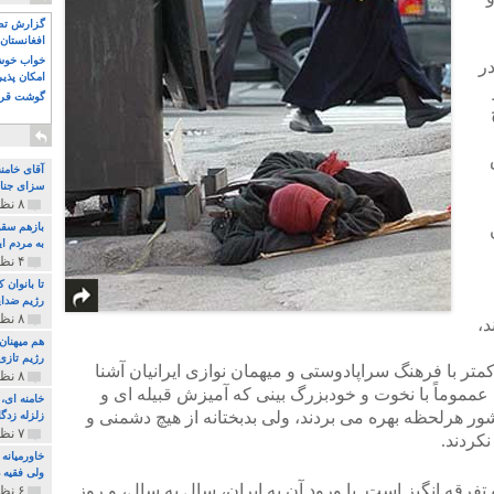
گزارش تصو
افغانستان 
خواب خوش و
در
امکان پذی
گوشت قرم
آقای خامن
سزای جنای
۸ نظر و ۱۸۰ پخش
بازهم سقو
به مردم ای
۴ نظر و ۹۷ پخش
تا بانوان
رژیم ضدای
۸ نظر و ۸۹ پخش
د،
هم میهنان
رژیم تازی 
متر با فرهنگ سراپادوستی و میهمان نوازی ایرانیان آشنا
۸ نظر و ۲۱۹ پخش
ه عمموماً با نخوت و خودبزرگ بینی که آمیزش قبیله ای و
 کشور هرلحظه بهره می بردند، ولی بدبختانه از هیچ دشمنی و
زلزله زدگا
۷ نظر و ۲۱۰ پخش
کردند.
خاورمیانه
ولی فقیه د
رقه انگیز است. با ورود آن به ایران، سال به سال، و روز
۶ نظر و ۱۵۷ پخش