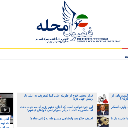
تلاش برای آزادی، دموکراسی و
THE PURSUIT OF FREEDOM,
سکولاریسم در ایران
DEMOCRACY & SECULARISM IN IRAN
ت
کشورمان، از
فرار مجتبی قوچ از طویله علی گدا (معروف به علی بابا
زیان؟
رئیس چهل دزد)
 جایزه اسکار
این خودخواهی است که اجازه دهیم رژیم ادامه حیات دهد،
اما حاضر به اتحاد با دیگر دموکراسی خواهان نباشیم!
 جان و دل با
تَعریفِ حکومتِ پادشاهی مشروطه به زَبانی ساده!
آقای خام
که توبه
سزای ج