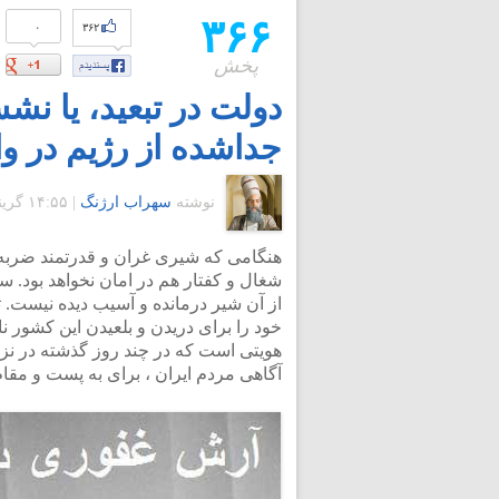
۳۶۶
۰
۳۶۲
پخش
دولت در تبعید، یا ن
جداشده از رژیم در و
نوشته
سهراب ارژنگ
|
۱۴:۵۵ گرينويچ - جمعه ۱۹ خرداد ۱۳۹۱
هنگامی که شیری غران و قدرتمند ضربه م
شغال و کفتار هم در امان نخواهد بود
از آن شیر درمانده و آسیب دیده نیست. 
خود را برای دریدن و بلعیدن این کشور 
هویتی است که در چند روز گذشته در نزدی
آگاهی مردم ایران ، برای به پست و مقا