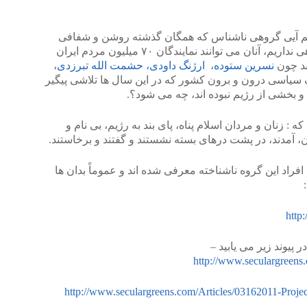
هم آیی گروهی ناشناس که همگان گذشته روشن و شفافی
ندارند، و یا ما ایرانیان به خوبی از آن آگاهی نداریم، آنان می توانند نمایندگان ۷۰ میلیون مردم ایران
ند چون
نسرین ستوده
،
ارژنگ داودی، حشمت الله تبرزدی
،
 سیاسی درون و برون کشور که در این سال ها تلاشی پیگیر
 و بخشی از رژیم نبوده اند، چه می شود؟.
: زنان و مردان اسلام پناه، پای بند به رژیم، بی نام و
، آمدند، در پشت درهای بسته نشستند و گفتند و برخاستند.
راد این گروه ناشناخته معرفی شده اند و عموماً بدان ها
http
 پیوند زیر می یابید –
http://www.seculargreens
http://www.seculargreens.com/Articles/03162011-Projec