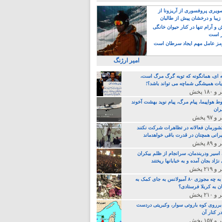
یری پروفسوری از آریزونا از
زیبا و درخشان پیش از طالبان
 آرام تنها در کنار حیوان خانگی
ر است
ز عامل مهم ایجاد سرطان است
امیر ارژنگ
ه ای، همانگونه که توبه گرگ مرگ است،
ات همیشگی شماچه می تواند باشد؟!
ط هواپیما، پیام مرگ، پیام نوید بهشت آخوند
ران
 کشورمان فعالانه در تظاهرات شرکت نکنند
رانی همچنان در قدرت باقی خواهدماند
 اسیر ودربندمان، سرانجام از ظلم بیکران
نژاد بجان آمده و به خبابانها ریختند
خامنه ای، به چه مجوزی ۸۰ آمبولانس به جای کمک به
ن به کربلا فرستادی؟
 برروی کوه باروتی سوار، وکبریتی دردست
ر کنار آن