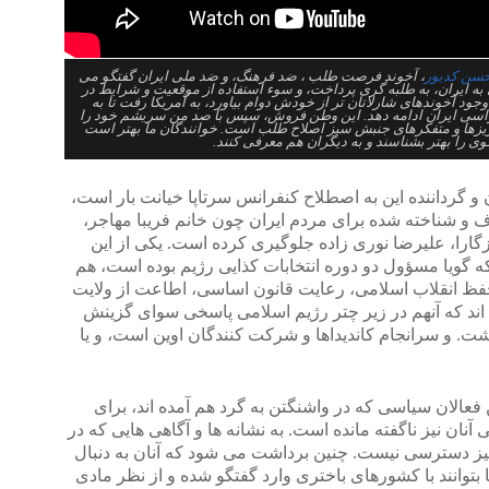
سن کدیور
، آخوند فرصت طلب ، ضد فرهنگ، و ضد ملی ایران گفتگو می
به ایران، به طلبه گری پرداخت، و سوء استفاده از موقعیت و شرایط در
وجود آخوندهای شارلاتان تر از خودش دوام بیاورد، به آمریکا رفت تا به
کراسی ایران ادامه دهد. این وطن فروش، سپس با صد من سریشم خود را
 ریزها و متفکرهای جنبش سبز اصلاح طلب است. خوانندگان ما بهتر است
 را بهتر بشناسند و به دیگران هم معرفی کنند.
 و گرداننده این به اصطلاح کنفرانس سرتاپا خیانت بار است،
 و شناخته شده برای مردم ایران چون خانم فریبا مهاجر،
ارا، علیرضا نوری زاده جلوگیری کرده است. یکی از این
ه گویا مسؤول دو دوره انتخابات کذایی رژیم بوده است، هم
حفظ انقلاب اسلامی، رعایت قانون اساسی، اطاعت از ولایت
 اند که آنهم در زیر چتر رژیم اسلامی پاسخی سوای گزینش
 و سرانجام کاندیداها و شرکت کنندگان اوین است، و یا
فعالان سیاسی که در واشنگتن به گرد هم آمده اند، برای
نان نیز ناگفته مانده است. به نشانه ها و آگاهی هایی که در
ز دسترسی نیست. چنین برداشت می شود که آنان به دنبال
بتوانند با کشورهای باختری وارد گفتگو شده و از نظر مادی