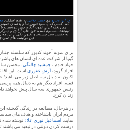
در این ویدیو
هم
حسن داعی
در باره عملکرد
مح
کند. کسی که با سودجویی تمام با آمدن خمینی 
هم ریخته ایران نمود، آنگاه چون نتوانست با 
تبلیغات مسموم کننده خود علیه آزادی و دمو
به جنبش سبز چسباند و اکنون یکی از برنامه
این نوکیسه های سودجوی
برای نمونه آخوند کدیور که سلسله جنبان
گویا از شرکت عده ای انسان های باشرف
جواد خادم ،
جمشید چالنگی
، محسن سازگ
افراد گروه،
آرش غفوری
است. این آقا ک
اکنون به دنبال سه اصل زیر می باشد؛ 
فقیه. افراد دیگر هم به دنبال همه پرسی
رئیس جمهوری سه سال پیش نخواهد داشت.
زندان کرج.
در هرحال، مطالعه در زندگی گذشته این 
مردم ایران ناشناخته و هدف های سیاسی آ
سایت
اسماعیل نوری علاء
نوشته شده نی
درست کردن دولتی در تبعید می باشند تا 