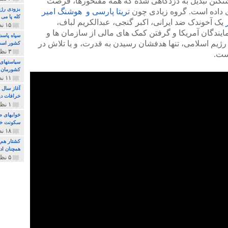
اشنگتن تبدیل به دزدگاهی شده که همه مفتخورها، فرصت
بزودی رژی
 داده است. گروه زیادی چون ت
ریتا پارسی و هوشنگ امیر
کله پا می
ر
یک آخوندک ضد ایرانی، اکبر گنجی، عبدالکریم لباف،
۱۵ نظر و ۳۲۷ پخش
ایندگان آمریکا و گرفتن کمک های مالی از سازمان ها و
سپاه پاسد
رژیم اسلامی، تنها هدفشان رسیدن به قدرت، و یا تلاش در
کشور اس
۳ نظر و ۱۶۲ پخش
ست.
سیاستهای 
کشورمان 
۱۱ نظر و ۳۱۵ پخش
آغاز سال 
خرافات دی
۱ نظر و ۷۴ پخش
خوابهای ط
سکونت خو
۱۸ نظر و ۸۹۷ پخش
کشتار هم م
همچنان ادا
۵ نظر و ۲۵۹ پخش