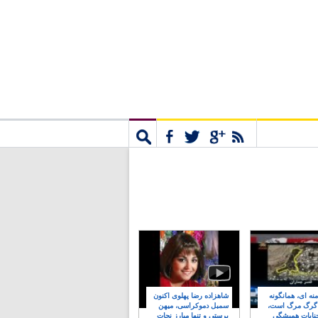
مشترک
جستجو
نه ای، همانگونه
شاهزاده رضا پهلوی اکنون
 گرگ مرگ است،
سمبل دموکراسی، میهن
نایات همیشگی
پرستی و تنها مبارز نجات