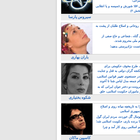
یرانی!
رویداد سال ۵۷؛ شورش و دَسیسه و یا انقلابی
خش ۲)
سیروس پارسا
روحانی و اصلاح طلبان از پشت به
ی گناه ، شجاعی و حاج صفی از
یم ملی محروم شدند.
ست نژادپرستی بدهید!
باران بهاری
طرح مخوف حکومتی برای
جه گران دولتی به قتل و جنایت
در جستجوی تغییر قوانین اسلامی،
ام جمعه مدل لباس شنا تا آخوند
مجنسگرا!
رونده دو دختر جوان ایرانی که به
 ماموران حکومت اسلامی، حلق
شکوه بختیاری
 به تاریخچه میانه روی و اصلاح
مهوری اسلامی
وتبال گًل خوردند، مردم ایران گول
ا برنده بازی، حکومت اسلامی شد!
م اسلامی روی کار آمد و چرا
؟!
کاسپین ماکان