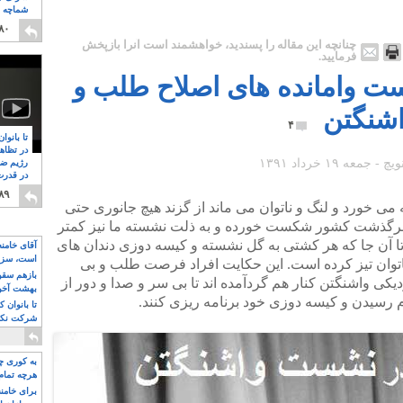
شماچه م
۸
۸۰
چنانچه این مقاله را پسندید، خواهشمند است آنرا بازپخش
فرمایید.
شست وامانده های اصلاح طلب و
اشنگتن
۴
تا بانوا
در تظاه
رژیم ضد
در قدرت
۸
۸۹
ی خورد و لنگ و ناتوان می ماند از گزند هیچ جانوری حتی
. سرگذشت کشور شکست خورده و به ذلت نشسته ما نیز کمتر
تا آن جا که هر کشتی به گل نشسته و کیسه دوزی دندان های
آقای خامن
است، سزا
ناتوان تیز کرده است. این حکایت افراد فرصت طلب و بی
تواند باشد؟
بازهم سقوط
کی واشنگتن کنار هم گردآمده اند تا بی سر و صدا و دور از
بهشت آخون
م رسیدن و کیسه دوزی خود برنامه ریزی کنند.
تا بانوان 
شرکت نکنن
قدرت باقی
به کوری چش
هرچه تمام
برای خامنه