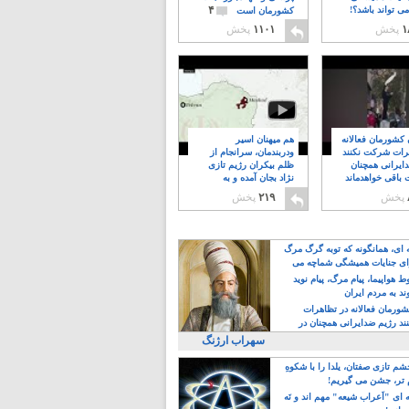
۴
ی تواند باشد؟!
کشورمان است
۱
پخش
۱۱۰۱
پخش
ن کشورمان فعالانه
هم میهنان اسیر
رات شرکت نکنند
ودربندمان، سرانجام از
ایرانی همچنان
ظلم بیکران رژیم تازی
 باقی خواهدماند
نژاد بجان آمده و به
۸
خبابانها ریختند
پخش
۲۱۹
پخش
ه ای، همانگونه که توبه گرگ مرگ
ی جنایات همیشگی شماچه می
!
 هواپیما، پیام مرگ، پیام نوید
د به مردم ایران
کشورمان فعالانه در تظاهرات
د رژیم ضدایرانی همچنان در
 خواهدماند
سهراب ارژنگ
م تازی صفتان، یلدا را با شکوهِ
 تر، جشن می گیریم!
 ای "اَعراب شیعه" مهم اند و نَه