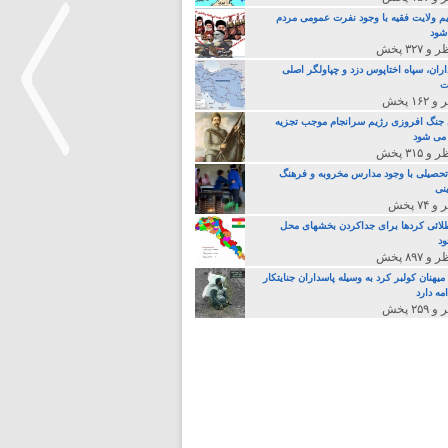
م ولایت فقیه با وجود نفرت عمومی مردم
 شود
اران، سپاه اختاپوس دزد و چپاولگر اصلی
ت
جنگ افروزی رژیم سرانجام موجب تجزیه
می شود
تحصیلی با وجود مدارس مخروبه و فرهنگ
نی
>
لائی کردها برای جداکردن بخشهای محل
د
یهنان کولبر کرد به وسیله پاسداران جنایتکار
مه دارد