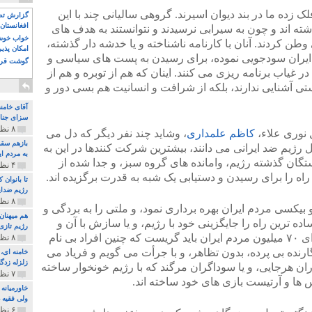
 زده ما در بند دیوان اسیرند. گروهی سالیانی چند با این
گزارش تصو
افغانستان 
شته اند و چون به سیرابی نرسیدند و نتوانستند به هدف های
خواب خوش و
طن کردند. آنان با کارنامه ناشناخته و یا خدشه دار گذشته،
امکان پذی
 ایران سودجویی نموده، برای رسیدن به پست های سیاسی و
گوشت قرم
 غیاب برنامه ریزی می کنند. اینان که هم از توبره و هم از
وستی آشنایی ندارند، بلکه از شرافت و انسانیت هم بسی دور و
آقای خامن
سزای جنای
۸ نظر و ۱۸۰ پخش
 نوری علاء،
کاظم علمداری
، وشاید چند نفر دیگر که دل می
بازهم سقو
مل رژیم ضد ایرانی می دانند، بیشترین شرکت کنندها در این به
به مردم ای
تگان گذشته رژیم، وامانده های گروه سبز، و جدا شده از
۴ نظر و ۹۷ پخش
راه را برای رسیدن و دستیابی یک شبه به قدرت برگزیده اند.
تا بانوان
رژیم ضدای
۸ نظر و ۸۹ پخش
بیکسی مردم ایران بهره برداری نمود، و ملتی را به بردگی و
هم میهنان
ده ترین راه را جایگزینی خود با رژیم، و یا سازش با آن و
رژیم تازی 
شرکت در قدرت می دانند. به راستی برای ۷۰ میلیون مردم ایران باید گریست که چنین افراد بی نام
۸ نظر و ۲۱۹ پخش
ارنده بی پرده، بدون تظاهر، و با جرأت می گویم و فریاد می
زلزله زدگا
ان هرجایی، و یا سوداگران مرگند که با رژیم خونخوار ساخته
۷ نظر و ۲۱۰ پخش
س ها و آرتیست بازی های خود ساخته اند.
خاورمیانه
ولی فقیه د
۶ نظر و ۱۵۷ پخش