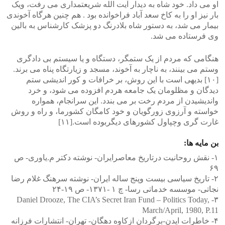
او می داد. خود شاه به دیدار آیت الله شریعتمداری می رفت، ویک
بار نیز او را به کاخ سعد آباد فراخوانده بود . هم چنین هرگاه آخوندی
بیمار می شد، به دستور شاه بلادرنگ دو پزشک کارشناس به بالین
وی فرستاده می شد.
هنگامی که مردم از یک ستمگر، دستگاه و یا سیستم بی دادگری
وستم می بینند، به ناچار به آخوند، مسجد و زیارتگاه پناه می برند.
[۱۰] بدیهی است با این روش، بر خرافات و کور اندیشی ستم
دیدگان و مظلومان یک جامعه هردم افزوده می شود، و خرد
واندیشیدن از مردم رخت بر می بندد. این سرانجام، همواره
خواسته و آرزوی زورگویان و خود کامگان کشورما، و راه و روش
غارت گری وچپاول کشورهای دیگربوده است.[۱۱]
بن مایه ها:
۱- نقش روحانیت درتاریخ معاصرایران- نوشته دکتر م.یاوری- ص
۶۹
۲- تاریخ سیاسی بیست وپنج ساله ایران- نوشته سرهنگ غلام رضا
نجاتی- موسسه خدماتی رسا- چ ۱ -۱۳۷۱- ص ۱۹-۲۴
‏۳- Daniel Drooze, The CIA’s Secret Iran Fund – Politics Today,
March/April, 1980, P.11
۴- خاطرات ایدن-برگردان ازکاوه دهگان- تهران- انتشارات فرزانه