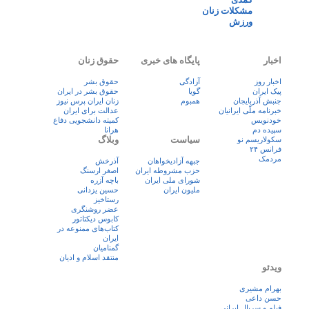
مشکلات زنان
ورزش
اخبار
پایگاه های خبری
حقوق زنان
اخبار روز
آزادگی
حقوق بشر
پيک ايران
گویا
حقوق بشر در ایران
جنبش آذربایجان
همبوم
زنان ايران پرس نيوز
خبرنامه ملّی ایرانیان
عدالت برای ایران
خودنویس
کمیته دانشجویی دفاع
سپیده دم
هرانا
سیاست
وبلاگ
سکولاریسم نو
فرانس ۲۴
مردمک
جبهه آزادیخواهان
آذرخش
حزب مشروطه ایران
اصغر ارسنگ
شورای ملی ایران
باچه آزره
ملیون ایران
حسین یزدانی
رستاخیز
عضر روشنگری
کابوس دیکتاتور
کتاب‌های ممنوعه در
ایران
گمنامیان
منتقد اسلام و ادیان
ویدئو
بهرام مشیری
حسن داعی
فيلم و سريال ايرانی