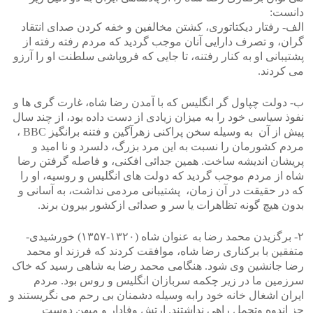
دانست:
الف- رفتار دیکتاتوری، کشتن مخالفین و خفه کردن صدای انتقاد
گران، و تصرف دارایی آنان موجب گردید که مردم رفته رفته از
پشتیبانی او به کنار رفتنه، تا جایی که فروپاشی سلطنت او را آرزو
می کردند.
ب- دولت چپاول گر انگلیس که با آمدن رضا شاه، غارت گری ها و
نفوذ سیاسی خود را به میزان زیادی از دست داده بود، از چند سال
پیش از آن به وسیله سخن پراکنی زهرآگین و فتنه برانگیز BBC ،
مردم کشورمان را نسبت به این مرد بزرگ، دلسرد و نا امید و
پریشان اندیشه ساخت. همین جدائی افکنی، و فاصله گرفتن رضا
شاه از مردم موجب گردید که دولت های انگلیس و روسیه، او را
که در حقیقت در آن زمان، پشتیبانی مردمی نداشت، به آسانی و
بدون هیچ گونه تظاهرات یا سر و صدائی ازکشور بیرون برند.
۲- برگزیدن محمد رضا به عنوان شاه (۱۳۲۰-۱۳۵۷) خورشیدی-
متفقین با برکناری رضا شاه، موافقت کردند که فرزند او محمد
رضا جانشین وی شود. هنگامی محمد رضا به شاهی رسید که خاک
سرزمین ما در زیر چکمه سربازان انگلیس و روس بود. مردم
ایران اشغال خانه خود رابه وسیله دشمنان بی رحم می نگریستند و
جز اندوه وتحمل راهی نداشتند. ارتش وفادار و میهن دوست