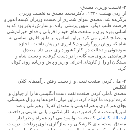
۳- نخست وزیری مصدق-
از اردی بهشت ۱۳۳۰، دکترمحمد مصدق به نخست وزیری
برگزیده شد. مصدق سوای شماری از نخست وزیران کیسه اندوز و
فرصت طلب دیگر، میهن پرستی آزاده، و سازش ناپذیر بود که به
آسانی بهره وری و منفعت های خود را قربانی و فدای خیراندیشی
و مصالح کشور می کرد. براین اساس، بر طبق قانون اساسی به
شاه که روش زورگوئی و دیکتاتوری در پیش داشت، اجازه
سودجوئی و دخالت در کار کشور داری نمی داد. مصدق
فرماندهی نیروی سه گانه را در دست گرفت، و دست شاه و
بستگان او را از کارهای اجرائی و ریز و پاش و زیاده روی کوتاه
کرد.
۴- ملی کردن صنعت نفت، و از دست رفتن درآمدهای کلان
انگلیس-
مصدق باملی کردن صنعت نفت دست انگلیسی ها را از چپاول و
غارت ثروت ما کوتاه کرد. دراین میان، آخوندها به روال همیشگی،
بجای هم کاری و هم اندیشی با مصدق که یک رهبرملی و ضد
امپریالیست نام گرفته بود، به کارشکنی و یا بی تفاوتی پرداختند.
آیت الله کاشانی
که نخست وانمود می کرد همراه و طرفدار
مصدق است، بنای کارشکنی و ناسازگاری با وی پرداخت. درست
همان گونه که شیخ فضل الله نخست نشان می داد که از پیروان