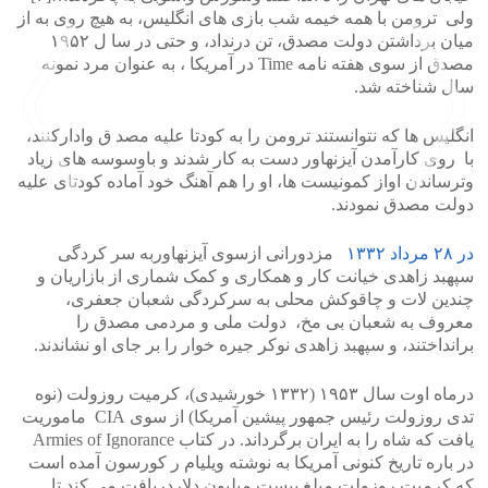
ولی ترومن با همه خیمه شب بازی های انگلیس، به هیچ روی به از
میان برداشتن دولت مصدق، تن درنداد، و حتی در سا ل ۱۹۵۲
مصدق از سوی هفته نامه Time در آمریکا ، به عنوان مرد نمونه
سال شناخته شد.
انگلیس ها که نتوانستند ترومن را به کودتا علیه مصد ق وادارکنند،
با روی کارآمدن آیزنهاور دست به کار شدند و باوسوسه های زیاد
وترساندن اواز کمونیست ها، او را هم آهنگ خود آماده کودتای علیه
دولت مصدق نمودند.
>
<
در ۲۸ مرداد ۱۳۳۲
مزدورانی ازسوی آیزنهاوربه سر کردگی
سپهبد زاهدی خیانت کار و همکاری و کمک شماری از بازاریان و
چندین لات و چاقوکش محلی به سرکردگی شعبان جعفری،
معروف به شعبان بی مخ، دولت ملی و مردمی مصدق را
برانداختند، و سپهبد زاهدی نوکر جیره خوار را بر جای او نشاندند.
درماه اوت سال ۱۹۵۳ (۱۳۳۲ خورشیدی)، کرمیت روزولت (نوه
تدی روزولت رئیس جمهور پیشین آمریکا) از سوی CIA ماموریت
یافت که شاه را به ایران برگرداند. در کتاب Armies of Ignorance
در باره تاریخ کنونی آمریکا به نوشته ویلیام ر کورسون آمده است
که کرمیت روزولت مبلغ بیست میلیون دلاردریافت می کند تا