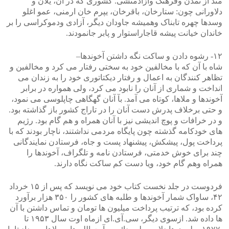
مند از تمدن وفرهنگ وآزادمنشی. کشوری که در آن، یلان و
دلاورانی چون: ستارخان، باقرخان، یپرم خان ارمنی، عمو اغلو
وسدها چهره تابناک وهمیشه جاودان دیگر، آزادی ودموکراسی را بر
خاندان خیانت پیشه قاجاراستوار و پابر جانمودند.
۱۲- رشوه دادن و ساکت نگه داشتن آخوندها–
شاه با آن که با مخالفین خود به سختی رفتار می کرد و مخالفین و
تظاهر کنندگان به اعمال و رفتار دیکتاتوری خود را به زندان می
انداخت و شماری از آنان را نابود می کرد، ولی همواره در برابر
آخوندها و ملاها، کوتاه می آمد. بآ آنان گهگاهی چاپلوسی می نمود،
و حتی برخلاف پدرش دست آنان را در تاراج کشور باز گذاشته بود.
و در خرافات و پوچ اندیشی نیز با آنان همراه و هم گام بود. رژیم
های خودکامه گذشته چون پایگاه مردمی نداشتند، ناچار بودند که با
پرداخت پول، پیشکش، پیشنهاد پست و جاه، فرستادن نمایندگانی
چند برای خوش خدمتی، فرستادن نامه و تلگراف، آخوندها را
همراه وهم گام خود، ویا دست کم ساکت نگاه دارند.
فردوست در جلد نخست کتاب خود می نویسد که پس از ۱۵ خرداد
۴۲، ساواک شمار آخوندها و طلبه های کشور را ۳۵۰ هزار برآورد
کرده بود، که ترتیب پرداخت میلیون ها تومان و تماس داشتن با آن
ها داده شد. ازسوی دیگر، سی.آی.ای ازماه اوت سال ۱۹۵۳ تا