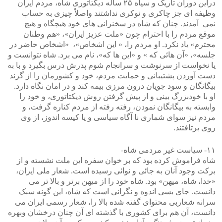
دراین دوران تاریک و سیاه ۲۵ ساله دیکتاتوری شاه، مردم ایران
وظیفه ای جز چاکری و نوکری نداشتند واصلاْ چیزی به حساب
نمی آمدند. چنان که شاه در سخنرانی های خود هیچگاه و هیچ
موقع مردم را با احترام چون «ملت عزیز ایران»، «هم وطنان
محترم» یاد نکرد. او مردم را، « این اشخاص»، «اشخاص حاضر در
جلسه»، «آن هائی که » و «این ها که»، نام می برد. شاه نتوانست و
یا نخواست از سرنوشت و سرانجام شوم پدرش درس بگیرد و با به
دست آوردن پشتیبانی و حمایت مردم، خود و کشورمان را از گزند
بیگانگان و سود جویان درون مرزی بیمه کند و در امان نگاه دارد.
او با خودبزرگ بینی و از پیش گرفتن روش دیکتاتوری، و خود را
وابسته به بیگانگان نمودن، رفته رفته از مردم کناره گرفت، و
مردم نیز سوای شماری نا آگاه سیاسی و یا کیسه اندوز، از وی
روی برتافتند.
۱۱- سیاست غیر مردمی شاه-
شاه فراموش کرده بود که بر خوان سفره این ملت نشسته و از
برکت وجود آنان به جائی و نوائی رسیده است. شعار ملی ایران،
«خدا، شاه، میهن» بود. شاه خود را از میهن برتر و بالا تر می
دانست. جای بسی اندوه و نگرانی است که شاه، این گونه سبک
سرانه شعاربی محتوای گفته شده بالا را، شعار رسمی ایران می
دانست، آن هم برای کشوری با گذشته ای آن چنان درخشان وبهره