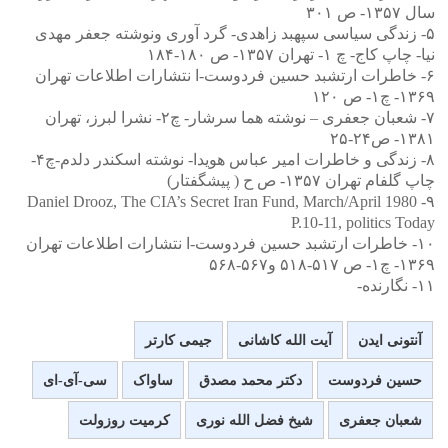
سال ۱۳۵۷- ص ۳۰۱
۵- زندگی سیاسی سپهبد زاهدی- گرد آوری ونوشته جعفر مهدی
نیا- چاپ کاج- چ ۱- تهران ۱۳۵۷- ص ۱۸۰-۱۸۴
۶- خاطرات ارتشبد حسین فردوست-ا نتشارات اطلاعات تهران
۱۳۶۹- چ۱- ص ۱۲۰
۷- شعبان جعفری – نوشته هما سرشار- چ۲- نشرا لبرز، تهران
۱۳۸۱- ص۲۴-۲۵
۸- زندگی و خاطرات امیر عباس هویدا- نوشته اسکندر دلدم-چ۴-
چاپ گلفام تهران ۱۳۵۷- ص ح ( پیشگفتار)
۹- Daniel Drooz, The CIA’s Secret Iran Fund, March/April 1980
P.10-11, politics Today
۱۰- خاطرات ارتشبد حسین فردوست-ا نتشارات اطلاعات تهران
۱۳۶۹- چ۱- ص ۵۱۷-۵۱۸ و۵۶۷-۵۶۸
۱۱- نگارنده-
آنتونی ایدن
آیت الله کاشانی
جیمی کارتر
حسین فردوست
دکتر محمد مصدق
ساواک
سی-آی-ای
شعبان جعفری
شیخ فضل الله نوری
کرمیت روزولت