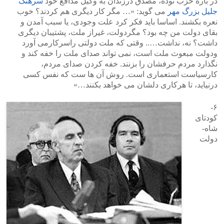
در باره حزب توده، مصدق درزندان به وکیل مدافع خود
سرهنگ
جلیل بزرگ مهر
می گوید: «… مگر کار دیگری هم کردند؟ خوب
نعره بکشند. اساسا باید فکر کرد علت وجودی، یا سبب آمدن و
بقای دولت من چه بود؟ مگردولت، غیراز ملت، پشتیبان دیگری
داشت؟ نه، نداشت….. وقتی که ملت دولتی راسرکارمی آورد
ودولت مبعوث ملت است، نمی تواند صدای ملت را خفه کند و
نگذارد مردم حرفشان را بزنند. خفه کردن صدای مردم،
کارسیاست استعماری است. روش آن ها ست که نفس کسی
درنیاید، تا هرکاری دلشان می خواهد بکنند…»
۶-
کودتای
شاه-
دولت