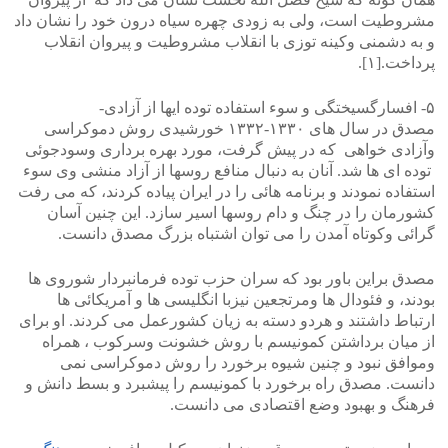
مشروطیت است، ولی به زودی چهره سیاه درون خود را نشان داد
و به دشمنی وکینه توزی با انقلاب مشروطیت و پیروان انقلاب
پرداخت.[۱].
۵- افسارگسیختگی و سوء استفاده توده ایها از آزادی-
مصدق در سال های ۱۳۳۰-۱۳۳۲ خورشیدی روش دموکراسی
وآزادی خواهی که در پیش گرفت، مورد بهره برداری وسودجوئی
توده ای ها شد. آنان به دنبال منافع روسها از آزاد منشی وی سوء
استفاده نمودند و برنامه هائی را در ایران پیاده کردند، که می رفت
کشورمان را در چنگ و دام روسها اسیر سازد. این چنین آسان
گرائی وکوتاه آمدن را می توان اشتباه بزرگ مصدق دانست.
مصدق براین باور بود که سران حزب توده فرمانبردار شوروی ها
بودند، و فئودال ها ومرتجعین نیزبا انگلیسی ها و آمریکائی ها
ارتباط داشتند و هردو دسته به زیان کشورعمل می کردند. او برای
از میان برداشتن کمونیسم با روش خشونت وسرکوب ، همراه
وموافق نبود و چنین شیوه برخورد را روش دموکراسی نمی
دانست. مصدق راه برخورد با کمونیسم را پیشبرد و بسط دانش و
فرهنگ و بهبود وضع اقتصادی می دانست.