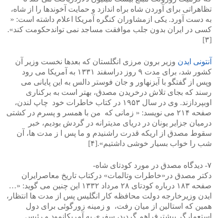
تظاهراتی برای آوردن شاه براه اندازد و حمایت آخوندها را از شاه،
به دست آورد. یکی ازمشاوران کنگره آمریکا اعلام داشته است: «
کسی در ایران بدون جلب موافقت مساجد نمی تواندحکومت کند».
[۳]
آنتونی ایدن
وزیر برون مرزی انگلستان که بعدها نخست وزیر آن
کشور شد، برای مدت ۹ روز دراسفند ۱۳۳۱ به آمریکا می رود
وپس از گفتگو با آیزنهاور و جان فوستر دالس به این پایانی می
رسند که بجای تلاش درخریدن مصدق، بهتر است به برکناری
اوبپردازند. وی در سال ۱۹۵۳ در کتاب خاطرات خود چاپ لندن،
صفحه ۲۱۴ می نویسد: « زمانی که من با همسر و پسرم در کشتی
درمیان جزایر یونان در دریای مدیترانه در گردش بودیم، خبر
سقوط مصدق از اریکه قدرت راشنیدم و ما پس ا ز مدت ها، آن
شب را خواب بسیار خوشی داشتیم».[۴]
۷- دیدگاه مصدق در مورد کودتای شاه-
دکتر مصدق در«خاطرات وتالمات» درکتاب تاریخ معاصرایران
صفحه ۱۸۳ درباره کودتای ۲۸ مرداد ۱۳۳۲ این چنین می گوید: «…
ایدن وزیرخارجه دولت محافظه کار انگلیس پس از مدت ها انتظار،
همین که استالین از میان رفت، و زمینه زورگوئی برای دول
استعمارگر بیشترفراهم گردید، سفری به آمریکانمود و رئیس