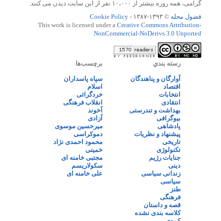
گرامی، همه روزه بیشتر از ۱۰،۰۰۰ نفر از این سایت دیدن می کنند.
فضول محله
© ۱۳۹۳-۱۳۸۷ -
Cookie Policy
This work is licensed under a
Creative Commons Attribution-
NonCommercial-NoDerivs 3.0 Unported
رسته بندي
برچسب‌ها
آوارگان و پناهندگان
سپاه پاسداران
اقتصاد
اسلام
انتخابات
خردگرائی
انتقادی
انقلاب فرهنگی
بهداشت و تندرستی
آخوند
بیوگرافی
آزادی
پادشاهی
میرحسین موسوی
پیشنهاد و نظریات
دموکراسی
تاریخی
محمود احمدی نژاد
تکنولوژی
خمینی
جنایات رژیم
مجتبی خامنه ای
دینی
سکولاریسم
زندانی سیاسی
علی خامنه ای
سیاسی
طنز
فرهنگی
قصه و داستان
کلاسه بندی نشده
کمدی