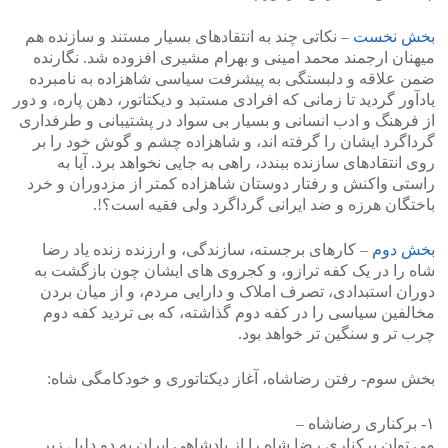
بخش نخست
– نکاتی چند به انتقادهای بسیار مستند و سازنده هم
میهنان ارجمند محمد امینی و بهرام مشیری افزوده شد. نگارنده
ضمن علاقه و دلبستگی به پیشرفت سیاسی شاهزاده به نامبرده
یادآور گردید تا زمانی که افرادی مستبد و دیکتاتور، دهن پاره، و دور
از فرهنگ و ادب انسانی و بسیار بی سواد در پشتیبانی و طرفداری
گرداگرد ایشان را گرفته اند، و شاهزاده چشم و گوش خود را بر
روی انتقادهای سازنده ببندد، راهی به جایی نخواهد برد. آیا به
راستی واکنش و رفتار دوستان شاهزاده کمتر از مزدوران و خرد
باختگان هرزه و ضد ایرانی گرداگرد ولی فقیه است؟!.
بخش دوم
– کارهای برجسته، سازندگی، و ارزنده زنده یاد رضا
شاه را در یک کفه ترازو، و کجروی های ایشان چون بازگشت به
دوران استبدادی، تصرف املاک و دارایی مردم، و از میان بردن
مخالفین سیاسی را در کفه دوم گذاشته، که بی تردید کفه دوم
چرب تر و سنگین تر خواهد بود.
بخش سوم- رفتن رضاشاه، آغاز دیکتاتوری و خودکامگی شاه:
۱- برکناری رضاشاه –
می توان برکناری رضا شاه را از پادشاهی ایران به دو دلیل زیر