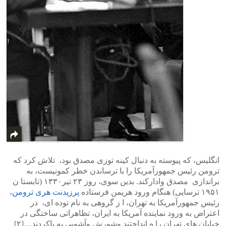
انگلیس، که پیوسته به دنبال کینه توزی مصدق بود، تلاش کرد که
ترومن رئیس جمهورآمریکا را با ترساندن خطر کمونیست، به
براندازی مصدق وادارکند. بدین سوی، روز ۲۳ تیر۱۳۳۰ (تابستا ن
۱۹۵۱ ترسایی) هنگام ورود هریمن فرستاده
پرزیدنت هری ترومن
،
رئیس جمهورآمریکا به تهران، ا ز گروهی به نام توده ای، در
اعتراض به ورود نماینده آمریکا به ایران، تظاهراتی ساختگی در
خیابان های تهران را ه انداختند وشورش وآشوبی به پاکردند…[۲]