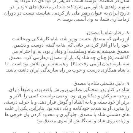
سال در صحنه»، نوشته است، که پس از کودتای ۲۸ مرداد به
سپهبد زاهدی یاد آور می شود که: «..دکتر مصدق جای خود را در
تاریخ ایران به عنوان رهبر ملی باز کرده…شایسته نیست در دوران
زمامداری شما، به وی آسیبی برسد..».
۸- رفتار شاه با مصدق-
از زمانی که مصدق نخست وزیر شد، شاه کارشکنی ومخالفت
خود را با او آغاز کرد. در جائی که بنا به گفته دوست و دشمن،
مصدق همیشه به شاه وسلطنت او وفادار بود، به او احترام می
گذاشت.[۵] چنان چه شاه یک بار از مصدق دیدارمی کرد، مصدق
سه باربه دیدن او می رفت. [۶] و همیشه براین تلاش بود است، تا
با شاه همکاری درست و خوب در راه سازندگی ایران داشته باشد.
۹- دلیل دشمنی شاه با مصدق-
شاه در کنار پدر سختگیر نظامی پرورش یافته بود، و طبعاً دارای
روحیه سرکش و دیکتاتوری بود. او نمی توانست کسی را بالاتر و
برتر از خود ببیند، و یا به انتقاد او گوش فرار دهد، و یا حرف درستی
را بپذیرد. او به شدت خودکامه و یک دنده بود. بنابراین، یکی از علت
های دشمنی شاه با مصدق، جلوگیری و محدود کردن ول خرجی ها
و زیاده روی شاه و بستگا نش از سوی مصدق بود.