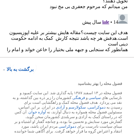
برگشت به بالا
فضول محله را بهتر بشناسید
فضول محله در ۱۳ اسفند ۱۳۸۷ پایه گذاری شد. این سایت کمبود و
نارسایی های
سیاسی
و
فرهنگی
کشورمان را زیر ذره بین گذاشته، و به
نقد می پردازد. هدف فضول محله کمک و راهگشایی است برای
رسیدن به
دموکراسی
،
سکولارسم
و
آزادی
در ایران. بر این اساس،
مسئولین فضول محله همواره به دنبال آوازند، نه
آوازه خوان
. آن کس
که در راستای کمک به آزادی و سربلندی کشورمان سخن گوید،
گفتارش مورد ستایش و تحسین ما بوده، و چنانچه گفتار او اشتباه و بر
مبنای سیاست نادرست برای
دموکراسی
مردم ایران باشد، مورد
انتقاد و اعتراض گروه ما قرار خواهد گرفت. برای آگاهی شما خواننده