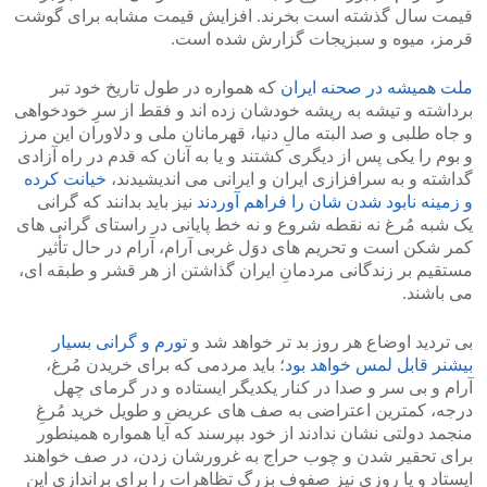
قیمت سال گذشته است بخرند. افزایش قیمت مشابه برای گوشت
قرمز، میوه و سبزیجات گزارش شده است.
ملت همیشه در صحنه ایران
که همواره در طول تاریخ خود تبر
برداشته و تیشه به ریشه خودشان زده اند و فقط از سرِ خودخواهی
و جاه طلبی و صد البته مالِ دنیا، قهرمانان ملی و دلاوران این مرز
و بوم را یکی پس از دیگری کشتند و یا به آنان که قدم در راه آزادی
گداشته و به سرافزازی ایران و ایرانی می اندیشیدند،
خیانت کرده
و زمینه نابود شدن شان را فراهم آوردند
نیز باید بدانند که گرانی
یک شبه مُرغ نه نقطه شروع و نه خط پایانی در راستای گرانی های
کمر شکن است و تحریم های دوَل غربی آرام، آرام در حال تأثیر
مستقیم بر زندگانی مردمانِ ایران گذاشتن از هر قشر و طبقه ای،
می باشند.
بی تردید اوضاع هر روز بد تر خواهد شد و
تورم و گرانی بسیار
بیشنر قابل لمس خواهد بود
؛ باید مردمی که برای خریدن مُرغ،
آرام و بی سر و صدا در کنار یکدیگر ایستاده و در گرمای چهل
درجه، کمترین اعتراضی به صف های عریض و طویل خرید مُرغِ
منجمد دولتی نشان ندادند از خود بپرسند که آیا همواره همینطور
برای تحقیر شدن و چوب حراج به غرورشان زدن، در صف خواهند
ایستاد و یا روزی نیز صفوف بزرگ تظاهرات را برای براندازی این