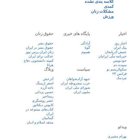
کلاسه بندی نشده
کمدی
مشکلات زنان
ورزش
اخبار
پایگاه های خبری
حقوق زنان
اخبار روز
آزادگی
حقوق بشر
پيک ايران
گویا
حقوق بشر در ایران
جنبش آذربایجان
همبوم
زنان ايران پرس نيوز
خبرنامه ملّی ایرانیان
عدالت برای ایران
خودنویس
کمیته دانشجویی دفاع
سپیده دم
هرانا
سیاست
وبلاگ
سکولاریسم نو
فرانس ۲۴
مردمک
جبهه آزادیخواهان
آذرخش
حزب مشروطه ایران
اصغر ارسنگ
شورای ملی ایران
باچه آزره
ملیون ایران
حسین یزدانی
رستاخیز
عضر روشنگری
کابوس دیکتاتور
کتاب‌های ممنوعه در
ایران
گمنامیان
منتقد اسلام و ادیان
ویدئو
بهرام مشیری