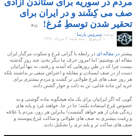
مردم در سوریه برای ستاندن آزادی
صف می کِشَند و در ایران برای
تحقیر شدن توسطِ مُرغ!
۳
نوشته
سیروس پارسا
|
۱۰:۰۰ گرينويچ - سه شنبه ۳ مرداد ۱۳۹۱
پیشتر
در مقاله ای
در رابطه با گرانی مُرغ و سکوت مرگبار ایران
مقاله ای نوشتیم؛ اما امروز حرف ما دیگر بحثِ چند روزِ گذشته
نیست چرا که در طیِ روزهایی که آمدند و رفتند، نه تنها ایرانیان
دست از در صف ایستادن و مقابله و اعتراض منفی بر نداشتند بلکه
هر روز صف های مُرغ طولانی تر گشت و مردمِ بیشتری برای
خرید این ماده غذایی، تن به ذلت و خوار گشتن دادند.
گویی که اگر ایرانیان برای یک ماه هیچگونه ماده گوشتی و به
خصوص مُرغ استفاده نکنند؛ جا در جا، خواهند مُرد و پایه های
زندگی شان از هم خواهد گسَست! بنابراین هر روز، مردم با علاقه
و رِغبت بیشتری به صف های طولانی و ساکت مُرغ پیوستند و
صف های ساکت تر و بلند تری را تشکیل دادند.