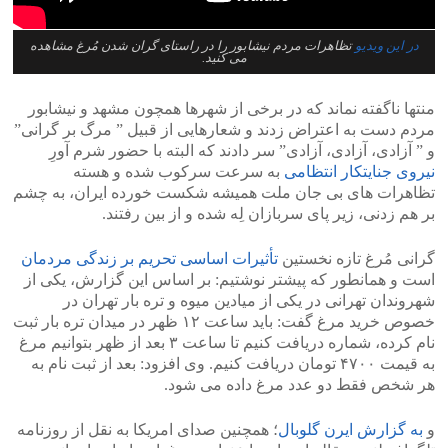
در این ویدیو
تظاهرات مردم نیشابور را در راستای گران شدن مُرغ مشاهده
می کنید.
منتها ناگفته نماند که در برخی از شهرها همچون مشهد و نیشابور
مردم دست به اعتراض زدند و شعارهایی از قبیل ” مرگ بر گرانی”
و ” آزادی، آزادی، آزادی” سر دادند که البته با حضور شرم آورِ
نیروی جنایتکار انتظامی
به سرعت سرکوب شده و هسته
تظاهرات های بی جان ملت همیشه شکست خورده ایران، به چشم
بر هم زدنی، زیر پای سربازان لِه شده و از بین رفتند.
گرانی مُرغ تازه نخستین
تأثیرات اساسی تحریم بر زندگی مردمان
است و همانطور که پیشتر نوشتیم: بر اساس این گزارش، یکی از
شهروندان تهرانی در یکی از میادین میوه و تره بار تهران در
خصوص خرید مرغ گفت: باید ساعت ۱۲ ظهر در میدان تره بار ثبت
نام کرده، شماره دریافت کنیم تا ساعت ۳ بعد از ظهر بتوانیم مرغ
به قیمت ۴۷۰۰ تومان دریافت کنیم. وی افزود: بعد از ثبت نام به
هر شخص فقط دو عدد مرغ داده می شود.
و
به گزارش ایرن گلوبال
؛ همچنین صدای امریکا به نقل از روزنامه