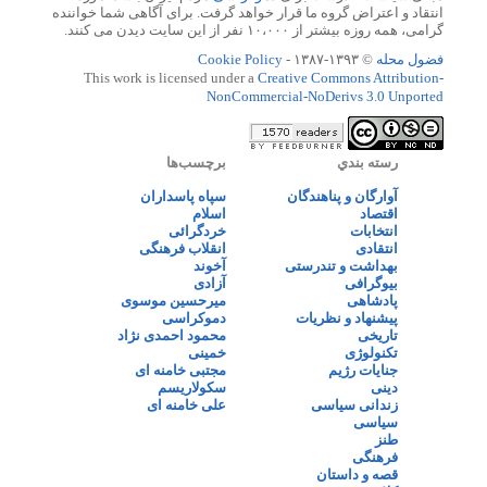
انتقاد و اعتراض گروه ما قرار خواهد گرفت. برای آگاهی شما خواننده
گرامی، همه روزه بیشتر از ۱۰،۰۰۰ نفر از این سایت دیدن می کنند.
فضول محله
© ۱۳۹۳-۱۳۸۷ -
Cookie Policy
This work is licensed under a
Creative Commons Attribution-
NonCommercial-NoDerivs 3.0 Unported
رسته بندي
برچسب‌ها
آوارگان و پناهندگان
سپاه پاسداران
اقتصاد
اسلام
انتخابات
خردگرائی
انتقادی
انقلاب فرهنگی
بهداشت و تندرستی
آخوند
بیوگرافی
آزادی
پادشاهی
میرحسین موسوی
پیشنهاد و نظریات
دموکراسی
تاریخی
محمود احمدی نژاد
تکنولوژی
خمینی
جنایات رژیم
مجتبی خامنه ای
دینی
سکولاریسم
زندانی سیاسی
علی خامنه ای
سیاسی
طنز
فرهنگی
قصه و داستان