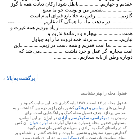
برگشت به بالا
فضول محله را بهتر بشناسید
فضول محله در ۱۳ اسفند ۱۳۸۷ پایه گذاری شد. این سایت کمبود و
نارسایی های
سیاسی
و
فرهنگی
کشورمان را زیر ذره بین گذاشته، و به
نقد می پردازد. هدف فضول محله کمک و راهگشایی است برای
رسیدن به
دموکراسی
،
سکولارسم
و
آزادی
در ایران. بر این اساس،
مسئولین فضول محله همواره به دنبال آوازند، نه
آوازه خوان
. آن کس
که در راستای کمک به آزادی و سربلندی کشورمان سخن گوید،
گفتارش مورد ستایش و تحسین ما بوده، و چنانچه گفتار او اشتباه و بر
مبنای سیاست نادرست برای
دموکراسی
مردم ایران باشد، مورد